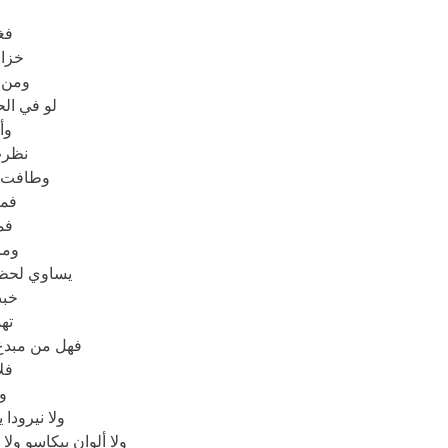
فغ
خزا
ومن 
لو في ال
وأ
نظرت
وطافت أ
فما
فما
وما
يساوي لحظة
خبت
ته
فهل من مبدع
فل
ول
ولا نيرودا 
ولا ألوان بيكاسو ول