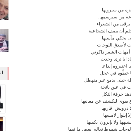
زة من سيرويها
عة من سيرسمها.
يرقى من الشعراء
حلم أن يصف الشجاعية
ن يحكي مآسيها
 لأصدق اللوحات
مهات الشعر ذاكرتي
ذا يا ترى وجدت
 اعتبروه إبداعا
 خطّوه في عجل
ال
 حبلى بدمع غير منهطل
 في عين نائحة
دهد حرقة الثكل
 يقوى ليكشف عن معانيها
ا درويش قاربها
آم
ا إيلوار لامسها
يشبهها ولا بإيرون يكفيها
ا لوحات شموط تعالج بعض ما فيها