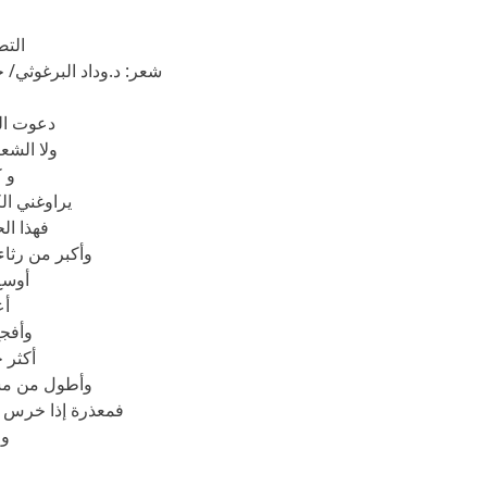
التص
شعر: د.وداد البرغوثي/ ج
دعوت ال
ولا الشع
و 
يراوغني ال
فهذا ال
وأكبر من رثاء
أوسع
أع
وأفج
أكثر 
وأطول من مس
فمعذرة إذا خرس ا
وم