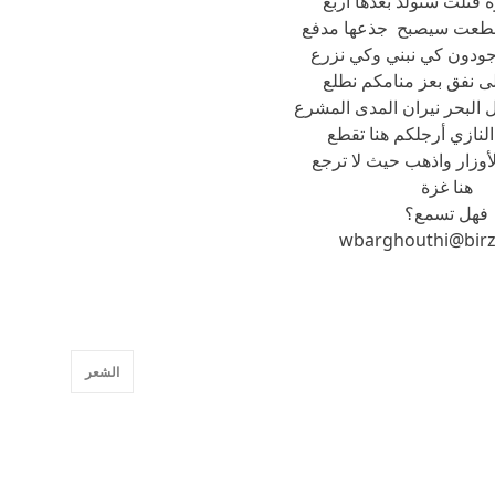
قتلت ستولد بعدها أربع
طعت سيصبح جذعها مدفع
جودون كي نبني وكي نزرع
ى نفق بعز منامكم نطلع
 البحر نيران المدى المشرع
 النازي أرجلكم هنا تقطع
لأوزار واذهب حيث لا ترجع
هنا غزة
فهل تسمع؟
wbarghouthi@birz
الشعر