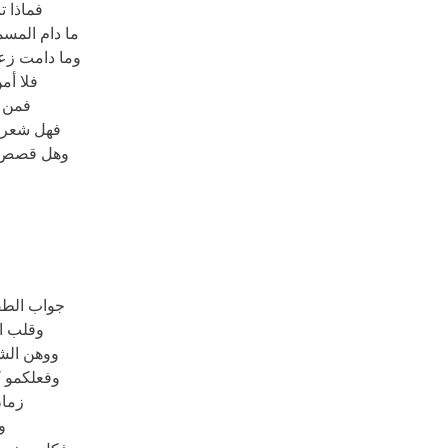
فماذا ت
ما دام المس
وما دامت زع
فلا أم
فمن 
فهل شعر
وهل قصص 
جواب الط
وقلب ا
ووهن الش
وفعلكمو 
زما
و