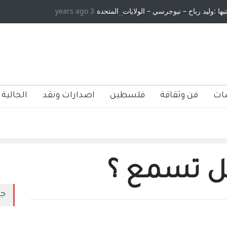
 :وليد رباح – نيوجرسي – الولايات المتحدة
3 years ago
الاستيطان ومسلسل الخداع المستم
الامريكية
ات
فن وثقافة
فلسطين
اصدارات ونقد
الجالية 
هل تسمع ؟
جد