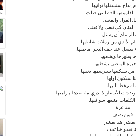
 إبداع ستشغلها ثوانيها
القاموس للغة التي ضلت
علا
ل القول والمعنى
لفنان كي تبقى ولا تفنى
الرسام أن يستل
دائم الأبدي من رملات شاطيها.
اء يغسل عند خف البحر ماضيها.
ا يطهرها ويشفيها
برة الماضي يشظيها
ة من سيكتبها سيرسمها يغنيها
ا سيكون أولها
ا سيخط تاليها.
وضجت الأسفار لا تدري مقاصدها مراميها
الكلمات منبعها سواقيها.
هنا غزة
فمن يصف
 تمضي هنا تمشي
ا تعدو هنا تقف