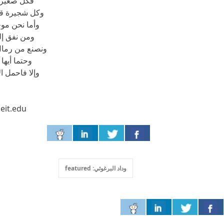
فكل صغيرة 
وكل شجيرة ق
وأما نحن مو
ومن نفق إل
ونصنع من رمال
وحتما أيها
وإلا فاحمل ا
eit.edu
وداد البرغوثي: featured