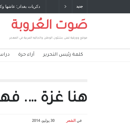
حنة كتب وترافع فيها بنفسه مرة اخرى.. الشيخ
دكريات بغداد ٍ: عاشها وكتبها
جديد
ومة الأمريكية ، فأعطوه الجنسية عن يد وهم
صاغرون،
صَوت العُروبة
موقع وورقية تعنى بشئون الوطن والجاليه العربية في المهجر
كلمة رئيس التحرير
آراء حرة
دراس
هنا غزة …. ف
في
الشعر
30 يوليو، 2014