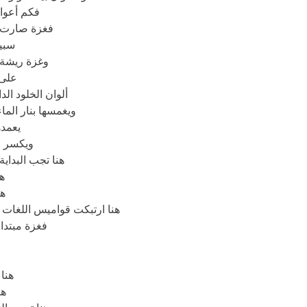
فكم أعوام
فغزة صارت 
سبي
وغزة ريشة ا
على 
ألوان الخلود ال
ويغمسها بنار الم
يعمده
ويكسر خ
هنا تجب البداي
هن
هن
هنا ارتبكت قواميس اللغات 
فغزة مبتدا 
هنا
هن