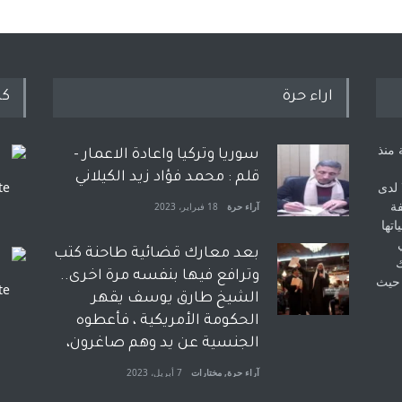
اراء حرة
كل
 منذ
سوريا وتركيا واعادة الاعمار -
قلم : محمد فؤاد زيد الكيلاني
 لدى
فة
آراء حرة
18 فبراير، 2023
اتها
بعد معارك قضائية طاحنة كتب
ك
وترافع فيها بنفسه مرة اخرى..
 حيث
الشيخ طارق يوسف يقهر
الحكومة الأمريكية ، فأعطوه
الجنسية عن يد وهم صاغرون،
آراء حرة
,
مختارات
7 أبريل، 2023