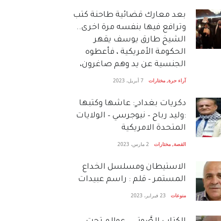
بعد معارك قضائية طاحنة كتب
وترافع فيها بنفسه مرة اخرى..
الشيخ طارق يوسف يقهر
الحكومة الأمريكية ، فأعطوه
الجنسية عن يد وهم صاغرون،
آراء حرة
,
مختارات
7 أبريل، 2023
دكريات بغداد ٍ: عاشها وكتبها
:وليد رباح – نيوجرسي – الولايات
المتحدة الامريكية
القصة
,
مختارات
2 مارس، 2023
الاستيطان ومسلسل الخداع
المستمر – قلم : راسم عبيدات
منوعات
23 فبراير، 2023