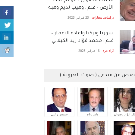
الكتاب الصَّوتي – عوالم تحت
الأرض – قلم : وهيب نديم وهبه
دراسات
,
مختارات
23 فبراير، 2023
سوريا وتركيا واعادة الاعمار –
قلم : محمد فؤاد زيد الكيلاني
آراء حرة
18 فبراير، 2023
بعض من مبدعي ( صوت العروبة )
ال عوّاد رضوان
وليد رباح
جيمس زغبي