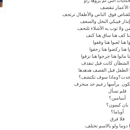
حكايات التي لم يروها راو
 الأعمار تنقصف
للقناص فوق الناس والأطفال ترتجف
ذار فيبكي النخل والسعف
 ولا ثوب به الأشلاء تلتحف.
نا كف هنا ساق هنا كتف
وا هنا لعبوا هنا وقفوا
ا هنا ركضوا هنا زحفوا
ا ماتوا هنا جرحوا هنا نزفوا
 الشطآن كانت قبل تنقذف
 الطفل قبل القصف هدهدها
 وجدت؟وماذا سوف تكتشف؟
لكون يرأسها زعيم جد منحرف
فلم تسأل
أبنيامين؟
بان كيمون؟
أوباما؟
فلا فرق
 دوما ولو بالاسم تختلف.