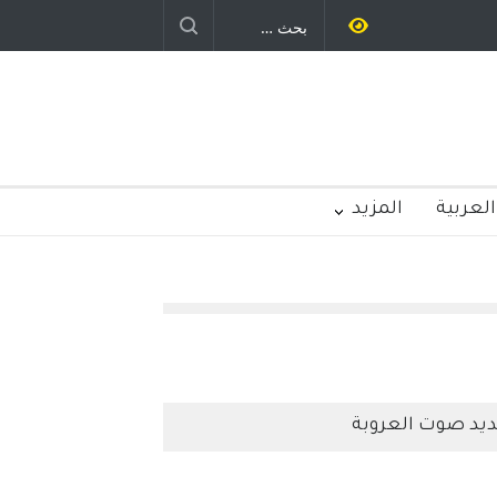
ر - قلم : راسم عبيدات
العربية
المزيد
يد صوت العروبة