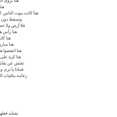
هنا تروى ال
هنا
هنا كانت بيوت الناس 
وتسقط دون إن
فلا أرض ولا حضن
هنا رأس ه
هنا كان
هنا سارو
هنا انتفضوا هن
هنا كرة على
تفتش عن بقايا
فماذا يا ترى
زعامة مافيات ا
تشابه فعلها