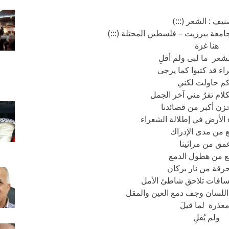
نيف : الشعر (:::)
امعة بيرزيت – فلسطين المحتلة (:::)
هنا غزة
شعر ما لبى ولم أقلِ
راء قد كتبوا كما يرجى
كم حاولت لكني
كلام تفرُ مني آخر الجمل
حزن أكبر من قصائدنا
 الأرض في إطلالة الشعراء
 من مدى الإدراك
مق من مراثينا
ع من هطول الدمع
حرقة من نار بركان
افات تلاحق شاطئ الأمل
للسان وجف دمع العين والمقل
عذرة لما قيلَ
ولم يُقلِ