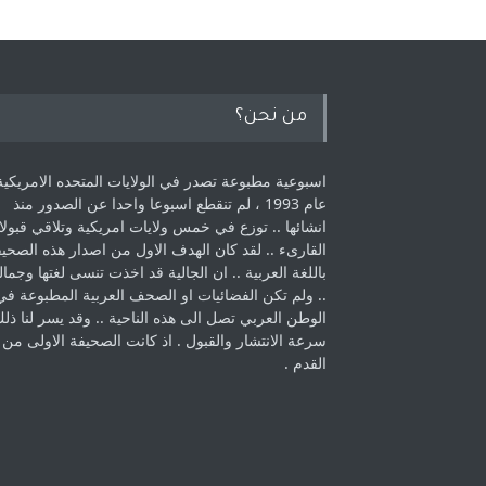
من نحن؟
اسبوعية مطبوعة تصدر في الولايات المتحده الامريكية
عام 1993 ، لم ‏تنقطع اسبوعا واحدا عن الصدور منذ
انشائها .. توزع في خمس ولايات امريكية ‏وتلاقي قبولا
القارىء ..‏ لقد كان الهدف الاول من اصدار هذه الصحي
باللغة العربية .. ان الجالية قد اخذت ‏تنسى لغتها وجمالي
.. ولم تكن الفضائيات او الصحف العربية المطبوعة في
الوطن ‏العربي تصل الى هذه الناحية .. وقد يسر لنا ذل
سرعة الانتشار والقبول . اذ كانت ‏الصحيفة الاولى من
القدم . ‏