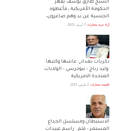
الشيخ طارق يوسف يقهر
الحكومة الأمريكية ، فأعطوه
الجنسية عن يد وهم صاغرون،
آراء حرة
,
مختارات
7 أبريل، 2023
دكريات بغداد ٍ: عاشها وكتبها
:وليد رباح – نيوجرسي – الولايات
المتحدة الامريكية
القصة
,
مختارات
2 مارس، 2023
الاستيطان ومسلسل الخداع
المستمر – قلم : راسم عبيدات