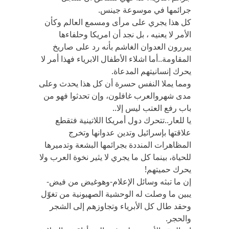
جرائمها في موسوعة جينس.
كل هذا يجري على مرأى ومسمع العالم وكأن
الأمر لا يعنيه ، بل نجد أن امريكا وحلفاءها
يبررون العدوان الغاشم بأنه رد على صاريخ
المقاومة..أما اشلاء الأطفال الابرياء فهذا أمر لا
يحرك إنسانيتهم المدعاة.
ومما يملا النفس حسرة أن كل هذا يحدث وعلى
مدى شهروالعرب غافلون، وإن تحدثوا فهو من
باب رفع العتب ليس إلا..
يا للعار..تتحرك دول أمريكا اللاتينية فتقطع
علاقتها بإسرائيل وتدين عدوانها وتخرج
المظاهرات المنددة بجرائمها البشعة وتدميرها
للحياة، بينما كل ما يجري لا يثير نخوة العرب ولا
يحرك حميتهم!
إن ما تبثه وسائل الإعلام-وهوغيض من فيض-
يبين ما وصلت له الوحشية الصهيونية من تغوّل
وحقد طال كل الأبرياء وتجاوزهم إلى الشجر
والحجر.