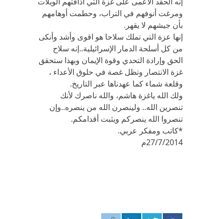
إنه الحقد الأعمى على غزة التي أذاقتهم الويلات
ومرغت أنوفهم في التراب، وحطمت أوهامهم
بأن جيشهم لا يقهر.
إنها عزة التي تملك سلاحا هو اقوى وأشد وأنكى
من كل أسلحة الدمار الإسرائيلية..إنه سلاح
الحق وإرادة التحدي وقوة الإيمان وبهذا ستحقق
غزة الانتصار وتظل غصة في حلوق الأعداء ،
وقلعة شماء كما عهدناها عبر التاريخ.
ولك الله ياغزة هاشم، والله ناصرك لأنك
تنصرين الله.. ولينصرن الله من ينصره..وإن
تنصروا الله ينصركم ويثبت أقدامكم.
*كاتب ومفكر عربي.
27/7/2014م