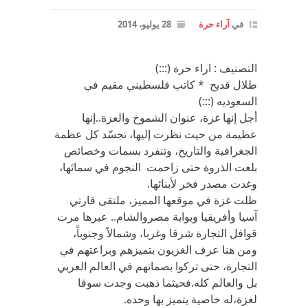
في
آراء حرة
28 يوليو، 2014
التصنيف : اراء حرة (:::)
طلال قديح * كاتب فلسطيني مقيم في
السعوديه (:::)
أجل إنها غزة، عنوان الشموخ والعزة..إنها
عظيمة من حيث نظرت إليها، تجسّد كل عظمة
الجغرافية والتاريخ، وتنفرد بسمات وخصائص
بلغت الذروة حتى زاحمت النجوم في سمائها،
وغدت مصدر فخر لأبنائها.
ظلت غزة في موقعها المميز، ملتقى قارتي
آسيا وأفريقيا وبوابة مصروالشام.. عبرها مرت
قوافل التجارة شرقا وغربا، وشمالاً وجنوباً،
ومن هنا عرف الغزيون بتميزهم وبراعتهم في
التجارة، حتى تركوا بصماتهم في العالم العربي
بل والعالم كله.فحيثما ذهبت وجدت سوقا
لغزة،له خاصية يتميز بها وحده.