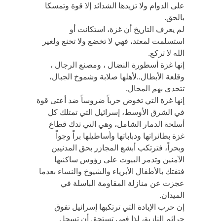
على الدوام ولا تزيدها الشدائد إلا قوة وتمسكا
بالحق.
لم يعرف التاريخ أن غزة، استكانت أو
استسلمت لمعتد، فهي لا تخضع ولا تخنع ولغير
الله لا تركع.
إنها غزة أسطورة النضال ، ومصنع الرجال ،
وقلعة الأبطال..لأهلها صلابة وشموخ الجبال،
تتحدى بهم المحال.
إنها غزة التي تخوض حرباً ضروساً ضد أعتى قوة
في الشرق الأوسط، إسرائيل التي تمتلك كل
أسلحة الدمار الشامل، وهي التي تدك قطاع
غزة بطائراتها ودباباتها وأساطيلها براً وجواً
وبحراً، فترتكب أبشع المجازر بحق المدنيين
الآمنين وتدمر البيوت على رؤوس ساكنيها
فتفتك بالأطفال الأبرياء والشيوخ والنساء بعدما
عجزت عن منازلة المقاومة الباسلة في
الميدان.
إن حرب الإبادة التي ترتكبها إسرائيل تفوق
جرائم النازية، لذا فهي تستحق أن تسجل