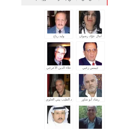
آمال عوّاد رضوان
وليد رباح
جيمس زغبي
علاء الدين الأعرجي
رشاد أبو شاور
د.الطيب بيتي العلوي