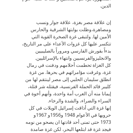
الدين.
إن علاقة مصر بغزة، علاقة جوار ونسب
ومصاهرة،وظلت بوابتها الشرقية والحارس
الأمين لها. ولتبقى غزة الصخرة القوية التي
تتكسر عليها كل غزوات الأعداء على مر التاريخ،
بدءاً بقورش الفارسي ومروراً بالصليبيين
والانجليزوالفرنسيين وانتهاء بالإسرائليين.
كل الغزاة تحطمت أحلامهم ودفنت في رمال
غزة، وغرقت مؤامراتهم في بحرها. من غزة
انطلق سليمان الحلبي إلى مصر لينتقم لها من
كليبر قائد الحملة الفرنسية، فيقتله شر قتلة،
إيمانا منه أن العرب أمة واحدة، وأنهم أخوة في
السراء والضراء، والشدة والرخاء.
إنها غزة التي أذاقت إسرائيل الويلات في كل
حروبها في الأعوام 1948 و1956و 1967و
1973 حتى تمنى أحد قادتها ان يصحو من نومه
فيجد غزة قد ابتلعها البحر، لكن غزة صامدة