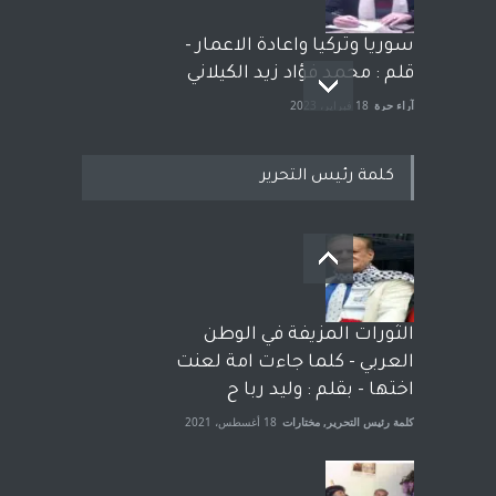
سوريا وتركيا واعادة الاعمار -
قلم : محمد فؤاد زيد الكيلاني
آراء حرة
18 فبراير، 2023
كلمة رئيس التحرير
بعد معارك قضائية طاحنة كتب
وترافع فيها بنفسه مرة اخرى..
الشيخ طارق يوسف يقهر
الحكومة الأمريكية ، فأعطوه
الثورات المزيفة في الوطن
الجنسية عن يد وهم صاغرون،
العربي - كلما جاءت امة لعنت
آراء حرة
,
مختارات
7 أبريل، 2023
اختها - بقلم : وليد ربا ح
كلمة رئيس التحرير
,
مختارات
18 أغسطس، 2021