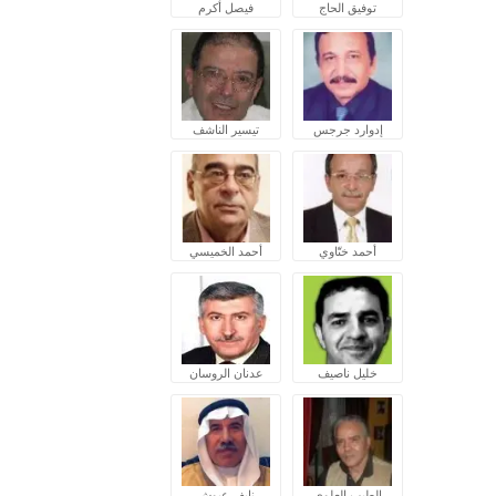
توفيق الحاج
فيصل أكرم
إدوارد جرجس
تيسير الناشف
أحمد ختّاوي
أحمد الخميسي
خليل ناصيف
عدنان الروسان
الطيب العلوي
نايف عبوش