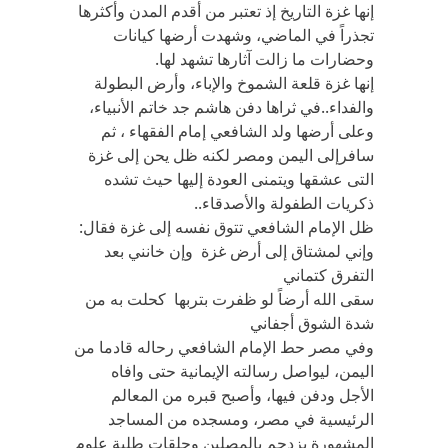
إنها غزة التاريخ إذ تعتبر من أقدم المدن وأكثرها
تجذراً في الماضي، وشهدت أرضها كيانات
وحضارات ما زالت آثارها تشهد لها.
إنها غزة قلعة الشموخ والإباء، وأرض البطولة
والفداء..في ثراها دفن هاشم جد خاتم الأنبياء،
وعلى أرضها ولد الشافعي إمام الفقهاء ، ثم
سافرإلى اليمن ومصر لكنه ظل يحن إلى غزة
التى عشقها ويتمنى العودة إليها حيث تشده
ذكريات الطفولة والأصدقاء..
ظل الإمام الشافعي تتوق نفسه إلى غزة فقال:
وإني لمشتاق إلى أرض غزة وإن خانني بعد
التفرق كتماني
سقى الله أرضاً لو ظفرت بتربها كحلت به من
شدة الشوق أجفاني
وفي مصر حط الإمام الشافعي رحاله قادما من
اليمن، ليواصل رسالته الإيمانية حتى وافاه
الأجل ودفن فيها، وأصبح قبره من المعالم
الرئيسية في مصر، ومسجده من المساجد
المشهورة يزدحم بالمصلين وحلقات طلبة علوم