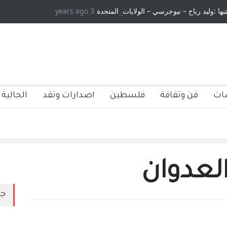
تبها :وليد رباح – نيوجرسي – الولايات المتحدة
3 years ago
الامريكية
ات
فن وثقافة
فلسطين
اصدارات ونقد
الجالية 
العدوان
جد