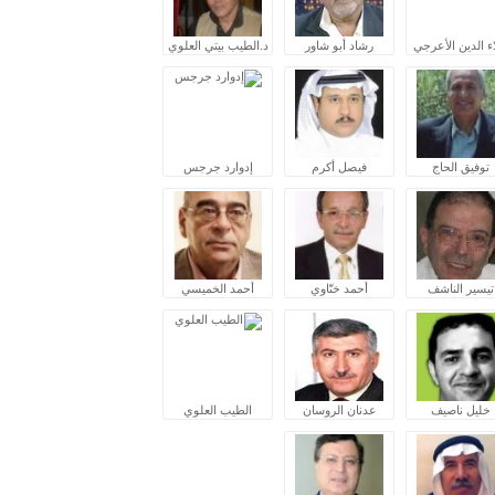
ء الدين الأعرجي
رشاد أبو شاور
د.الطيب بيتي العلوي
توفيق الحاج
فيصل أكرم
إدوارد جرجس
تيسير الناشف
أحمد ختّاوي
أحمد الخميسي
خليل ناصيف
عدنان الروسان
الطيب العلوي