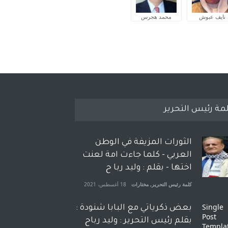
نايف عبوش
محمد هجرس
مة رئيس التحرير
الثورات المزيفة في الوطن
العربي - كلما جاءت امة لعنت
اختها - بقلم : وليد ربا ح
كلمة رئيس التحرير
,
مختارات
18 أغسطس، 2021
بعض ذكرياتي مع البابا شنودة :
بقلم رئيس التحرير : وليد رباح