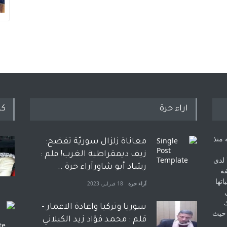
اراء حرة
كل
 منذ
معاناة زلزال سوريّة تفضح:
زيف ديمقراطية الغرب! قلم :
 لدى
رشاد أبو شاورآراء حرة ..
فة
اتها
آراء حرة
18 فبراير، 2023
ك
سوريا وتركيا واعادة الاعمار -
 حيث
قلم : محمد فؤاد زيد الكيلاني