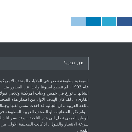
من نحن؟
اسبوعية مطبوعة تصدر في الولايات المتحده الامريكية
عام 1993 ، لم ‏تنقطع اسبوعا واحدا عن الصدور منذ
انشائها .. توزع في خمس ولايات امريكية ‏وتلاقي قبولا
القارىء ..‏ لقد كان الهدف الاول من اصدار هذه الصحي
باللغة العربية .. ان الجالية قد اخذت ‏تنسى لغتها وجمالي
.. ولم تكن الفضائيات او الصحف العربية المطبوعة في
الوطن ‏العربي تصل الى هذه الناحية .. وقد يسر لنا ذل
سرعة الانتشار والقبول . اذ كانت ‏الصحيفة الاولى من
القدم . ‏