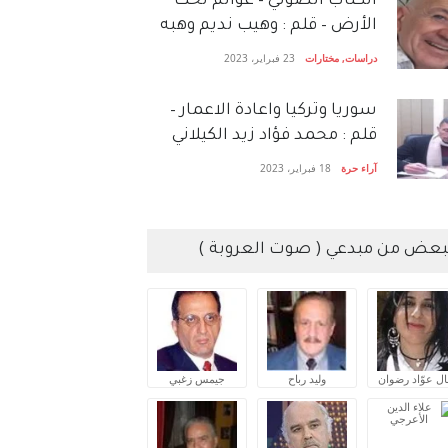
الكتاب الصَّوتي – عوالم تحت
الأرض – قلم : وهيب نديم وهبه
دراسات
,
مختارات
23 فبراير، 2023
سوريا وتركيا واعادة الاعمار –
قلم : محمد فؤاد زيد الكيلاني
آراء حرة
18 فبراير، 2023
بعض من مبدعي ( صوت العروبة )
ال عوّاد رضوان
وليد رباح
جيمس زغبي