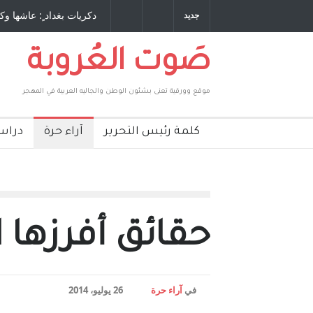
 طاحنة كتب وترافع فيها بنفسه مرة اخرى.. الشيخ
دكريات بغداد ٍ: عاشها وك
جديد
لحكومة الأمريكية ، فأعطوه الجنسية عن يد وهم
صاغرون،
صَوت العُروبة
موقع وورقية تعنى بشئون الوطن والجاليه العربية في المهجر
كلمة رئيس التحرير
آراء حرة
دراس
حقائق أفرزها 
في
آراء حرة
26 يوليو، 2014