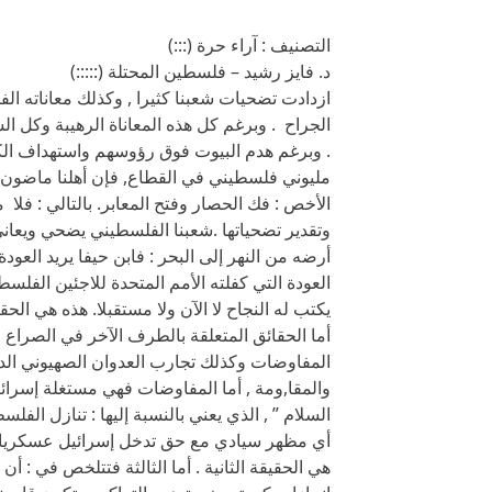
التصنيف : آراء حرة (:::)
د. فايز رشيد – فلسطين المحتلة (:::::)
ازدادت تضحيات شعبنا كثيرا , وكذلك معاناته الف
. وبرغم هدم البيوت فوق رؤوسهم واستهداف الكيا
مليوني فلسطيني في القطاع, فإن أهلنا ماضون
الأخص : فك الحصار وفتح المعابر. بالتالي : فلا
وتقدير تضحياتها .شعبنا الفلسطيني يضحي ويعا
أرضه من النهر إلى البحر : فابن حيفا يريد العو
يكتب له النجاح لا الآن ولا مستقبلا. هذه هي الحقي
أما الحقائق المتعلقة بالطرف الآخر في الصراع و
المفاوضات وكذلك تجارب العدوان الصهيوني الدائم
والمقا,ومة , أما المفاوضات فهي مستغلة إسرائيل
السلام ” , الذي يعني بالنسبة إليها : تنازل ا
أي مظهر سيادي مع حق تدخل إسرائيل عسكريا وا
هي الحقيقة الثانية . أما الثالثة فتتلخص في : 