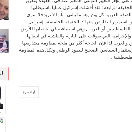
لى إنجاز التغيير النوعي المعبر عنه في : العودة وتقرير
الحقيقة الرابعة : لقد أفشلت إسرائيل عمليا باستيطانها
ضفة الغربية كل يوم وهو ما يشي : بأنها لا تريدحلا سوى
من استمرار التفاوض معها ؟ .الحقيقة الخامسة : إسرائيل
لفلسطينيين أو العرب , وهي استثناءية في اغتصابها للأرض
الإجرامية التي تفوقت على النازية والفاشية في انتقائها
ن والعرب لذا فإن الحاجة أكثر من ملحة لمقاومة مشاريعها
لإستثمار السياسي الصحيح للصود الوطني ولكل هذه المقاومة
فلسطينية .
ال
آراء حرة
آم