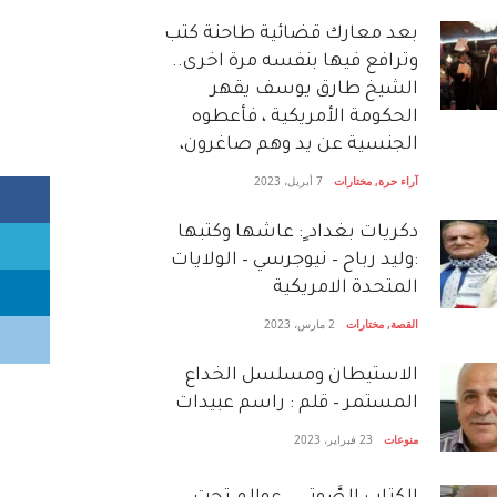
بعد معارك قضائية طاحنة كتب
وترافع فيها بنفسه مرة اخرى..
الشيخ طارق يوسف يقهر
الحكومة الأمريكية ، فأعطوه
الجنسية عن يد وهم صاغرون،
آراء حرة
,
مختارات
7 أبريل، 2023
دكريات بغداد ٍ: عاشها وكتبها
:وليد رباح – نيوجرسي – الولايات
المتحدة الامريكية
القصة
,
مختارات
2 مارس، 2023
الاستيطان ومسلسل الخداع
المستمر – قلم : راسم عبيدات
منوعات
23 فبراير، 2023