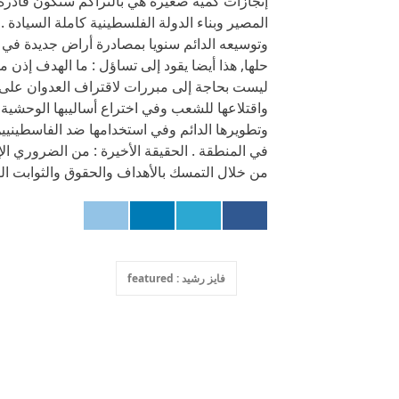
إنجازات كمية صغيرة هي بالتراكم ستكون قادرة ع
المصير وبناء الدولة الفلسطينية كاملة السيادة .
وتوسيعه الدائم سنويا بمصادرة أراض جديدة في ال
حلها, هذا أيضا يقود إلى تساؤل : ما الهدف إذن 
ليست بحاجة إلى مبررات لاقتراف العدوان على ا
واقتلاعها للشعب وفي اختراع أساليبها الوحشية و
وتطويرها الدائم وفي استخدامها ضد الفاسطينيي
في المنطقة . الحقيقة الأخيرة : من الضروري ا
من خلال التمسك بالأهداف والحقوق والثوابت ال
فايز رشيد : featured