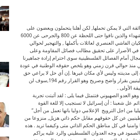
ائقة التي لا يمكن تحملها, لكن أهلنا يتحملون ويعضون على
الجراح . وبرغم كل هذه المعاناة الرهيبة وكل الشهداء والذين نافوا حتى اللحظة عن 800 والجرحى عن 6000
ن الفاشي العنصري لعائلات بأكملها , والتهجير لحوالي
 في الأصرار على تحقيق مطالب فصائل المقاومة وعلى
 مجال أمام الفصائل الفلسطينية سوى احترام إرادة جماهيرنا
ني منذ حوالي قرن زمني وهو يلخص حقوقه الوطنية في عودة
دة إلى مدينته وليس لأي مكان غيرها .إن أي حل لا يراعي حق
العودة التي كفلته الأمم المتحدة للاجئين الفلسطينيين بقرار واضح وصريح وهو القرار رقم 194,سوف لن
قة الأولى .
هو العدو الصهيوني فتتمثل فيما يلى : لقد أثبتت تجربة
 عل شعبنا : أن إسرائيل لا تستجيب إلا للغة القوة
يا من اجل الترويج الإعلامي دوليا بانها تعمل من أجل”
لفلسطينيين عن كل حقوقهم مقابل حكم ذاتي هزيل, منزوعا من
منيا في كل مناطق الحكم الذاتي متى وكيفما تريد . هذه
أن الصمود في وجه العدوان الفلسطيني والرد عليه يراكم