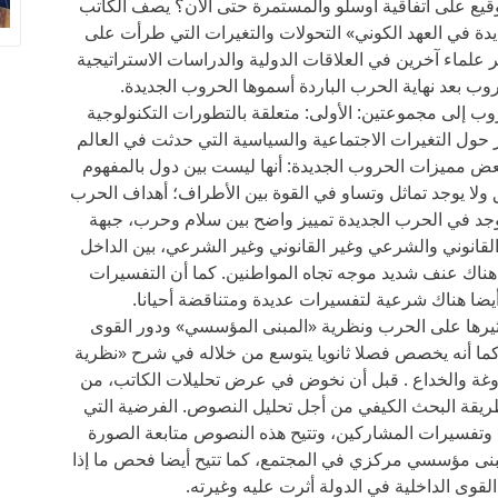
وقيع على اتفاقية أوسلو والمستمرة حتى الآن؟ يصف الكاتب
ة في العهد الكوني» التحولات والتغيرات التي طرأت على
 علماء آخرين في العلاقات الدولية والدراسات الاستراتيجية
وب بعد نهاية الحرب الباردة أسموها الحروب الجديدة.
حروب إلى مجموعتين: الأولى: متعلقة بالتطورات التكنولوجية
ور حول التغيرات الاجتماعية والسياسية التي حدثت في العالم
عض مميزات الحروب الجديدة: أنها ليست بين دول بالمفهوم
لا يوجد تماثل وتساو في القوة بين الأطراف؛ أهداف الحرب
جد في الحرب الجديدة تمييز واضح بين سلام وحرب، جبهة
قانوني والشرعي وغير القانوني وغير الشرعي، بين الداخل
 هناك عنف شديد موجه تجاه المواطنين. كما أن التفسيرات
ضا هناك شرعية لتفسيرات عديدة ومتناقضة أحيانا.
ثيرها على الحرب ونظرية «المبنى المؤسسي» ودور القوى
 كما أنه يخصص فصلا ثانويا يتوسع من خلاله في شرح «نظرية
غة والخداع . قبل أن نخوض في عرض تحليلات الكاتب، من
 طريقة البحث الكيفي من أجل تحليل النصوص. الفرضية التي
وتفسيرات المشاركين، وتتيح هذه النصوص متابعة الصورة
مبنى مؤسسي مركزي في المجتمع، كما تتيح أيضا فحص ما إذا
لقوى الداخلية في الدولة أثرت عليه وغيرته.