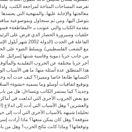
تفرضه المساحات المتاحة لمراجعة الكتب، ولذ
معالجتها والإجابة عليها، والمنهجية التي يعتمدها
يتوصل اليها، ومن ثم سنحاول وبموضوعية مناقشة
مقدمة الكتاب والتي عنونت بـ «المقاطعة» فس
خلفيات وسيرورة الحصار الذي فرض على الرئيس
الفاعلة في الحدث (الد
مع الشعب الفلسطيني). ويسلط الضوء على الحص
من جانب حربا دموية وقاسية شنتها إسرائيل عل
آخر حربا مختلفة عن الحروب التقليدية والمألو
هذا المنطلق عدة أسئلة منها: ما هي الأسباب الو
اكتسابها طابعا خاصا ومميزا؟ كيف حدث أنه وخل
وتوقيع اتفاقيات أوسلو وما يسميه «نشوة» ا
وجديد؟ كما يستمر الكاتب ويتساءل: هل من باب
مع بعض الحروب الأخرى التي اندلعت في أماكن 
تحليله) شبيهه بالأسباب الأخرى التي أدت إلى ح
متوقعة؟ وهل كان يمكن منعها؟ ماذا أرادت إسر
وتوقعاتها؟ وماذا كانت نتائج الحرب؟ وهل من 