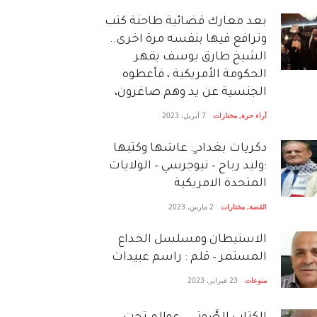
بعد معارك قضائية طاحنة كتب
وترافع فيها بنفسه مرة اخرى..
الشيخ طارق يوسف يقهر
الحكومة الأمريكية ، فأعطوه
الجنسية عن يد وهم صاغرون،
آراء حرة
,
مختارات
7 أبريل، 2023
دكريات بغداد ٍ: عاشها وكتبها
:وليد رباح – نيوجرسي – الولايات
المتحدة الامريكية
القصة
,
مختارات
2 مارس، 2023
الاستيطان ومسلسل الخداع
المستمر – قلم : راسم عبيدات
منوعات
23 فبراير، 2023