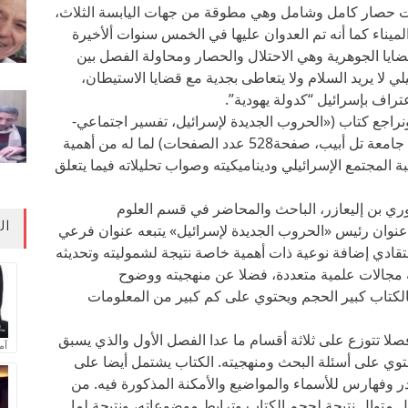
أن غزة منذ عام 2006 تعيش تحت حصار كامل وشامل وهي مطوقة من جهات اليابسة الثلاث،
ناء كما أنه تم العدوان عليها في الخمس سنوات ألأخيرة
ايا الجوهرية وهي الاحتلال والحصار ومحاولة الفصل بين
ي لا يريد السلام ولا يتعاطى بجدية مع قضايا الاستيطان،
راف بإسرائيل “كدولة يهودية”.
راجع كتاب («الحروب الجديدة لإسرائيل، تفسير اجتماعي-
تاريخي» المؤلف: أوري بن إليعازر 2012 الناشر: جامعة تل أبيب، صفحة528 عدد الصفحات) لما له من أهمية
بة المجتمع الإسرائيلي وديناميكيته وصواب تحليلاته فيما يتعلق
وري بن إليعازر، الباحث والمحاضر في قسم العلوم
ال
عنوان رئيس «الحروب الجديدة لإسرائيل» يتبعه عنوان فرعي
عتقادي إضافة نوعية ذات أهمية خاصة نتيجة لشموليته وتحديثه
ه مجالات علمية متعددة، فضلا عن منهجيته ووضوح
فالكتاب كبير الحجم ويحتوي على كم كبير من المعلومات
لا تتوزع على ثلاثة أقسام ما عدا الفصل الأول والذي يسبق
آم
حتوي على أسئلة البحث ومنهجيته. الكتاب يشتمل أيضا على
 وفهارس للأسماء والمواضيع والأمكنة المذكورة فيه. من
متوال نتيجة لحجم الكتاب وترابط موضوعاته، ونتيجة لما