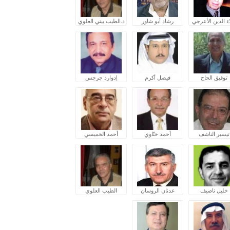
ء الدين الأعرجي
رشاد أبو شاور
د.الطيب بيتي العلوي
توفيق الحاج
فيصل أكرم
إدوارد جرجس
تيسير الناشف
أحمد ختّاوي
أحمد الخميسي
خليل ناصيف
عدنان الروسان
الطيب العلوي