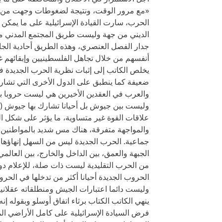
«مع مرور الوقت، ونتيجة لضغوطات وجهت من ال
الحرب، سارت القيادة الإسرائيلية على ما يمكن
الديني من جهة وليست طريق المجتمع المدني من
جدار الفصل العنصري، وهذه الطريق أحادية الجان
أنفسهم من خلال تجاهل الفلسطينيين وإبقائهم غي
يخلص الكاتب إلى إثبات نظرية الحرب الجديدة ف
ضعيفة كما ينطبق على الدول الأخرى التي تشار
والعرب في العقدين الأخيرين هي ليست حروبا بين
وليست بين جيوش بل أحيانا تشارك بها جيوش (ا
علاقات القوة غير متساوية، ما يؤثر على شكل ا
والمواجهة متفرقة، هناك مس شديد بالمواطنين
جماعية. الحرب الجديدة ليس من السهل إنهاؤها وأحي
الجبهة والعمق، بين الداخل والخارج، بين العال
من الحرب التقليدية ليست ذات صلة، للإعلام دو
الحروب الجديدة أحيانا أكثر من تدخلها في الحرو
وليست دائما اعتبارات الجيش ومنطلقاته عقلانية
ينهي الكاتب الكتاب برثاء اتفاق أوسلو وبقوله إ
فرض السيادة الإسرائيلية على كامل الأراضي ال