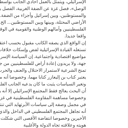
الإسرائيلي، ويتمثل بالعمل أحادي الجانب بوا
الوصل»، فصل غزة عن الضفة الغربية، الفصل بي
والمستوطنين، وبين إسرائيل وأجزاء من الضفة. 
الأراضي المحتلة، وبينها وبين المستوطنين… الخ.
الفلسطينيين وآمالهم الوطنية والقومية في الوق
واقعا جديدا.
إن الواقع الذي يصفه الكاتب مقبول بحسب اعتقاد
تستغله القيادة الإسرائيلية لفض وإسكات خلافا
مواضيع اقتصادية واجتماعية. إن السياسة الإسرائ
جهة، ولا يريدون إعادة أراض للفلسطينيين من ج
تمنح الشرعية لاستمرار الاحتلال والعنف والحرب
يعتبر كتاب بن إليعازر كتابا مهما، وخصوصا أنه 
وتغير السياسات يثبت ما كان يدعيه الجانب الفل
أن البحث يعالج فقط المجتمع الإسرائيلي إلا أنه
وخصوصا مساهمة المقاومة الفلسطينية في غزة 
في مجمل وصفه إلى سياسات الأبرتهايد التي تنت
أنه تجاهل المجتمع الفلسطيني في الداخل والذي
الأخيرين وخصوصا انتفاضة الأقصى التي شكلت 
هويته وعلاقته تجاه الدولة والأغلبية