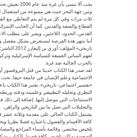
يجب ألا ننسى ب
ومن جهة البحر حيث هي ممنوعة من استعمال المي
ثلاث مرات وفي كل مرة لم يتم التعاطي مع القض
القطاع والضفة والقدس. كما أن الجانب الإسرائيل
القدس، الحدود، اللاجئين، ويصر على مطلب الاعت
أننا ننتهز هذة الفرصة لنستعرض بشكل مفصل ون
لفهم المباني العميقة للسياسة الإسرائيلية وتركي
بالحرب الجالية ضد غزة.
لقد صدر هذا الكتاب حديثا من قبل البروفسور أ
الاجتماعية وعلم الإنسان في جامعة حيفا، تحت 
«تفسير اجتماعي- تاريخي». يعتبر هذا الكتاب با
النظري وتحليله التطبيقي وعلميته ودقته وربط
الاستنتاجات التي يتوصل إليها. إضافة إلى ذلك 
والتحليلات التي تصل ما بين التاريخي والراهن.
يشتمل الكتاب الحالي على مقدمة وثلاثة عشر فص
كافة الأقسام والفصول باعتباره فصلا نظريا وي
تلخيص مختصر، وقائمة بأسماء المراجع والمصادر
الصعوبة بمكان تلخيص كافة فصول الكتاب بشكل 