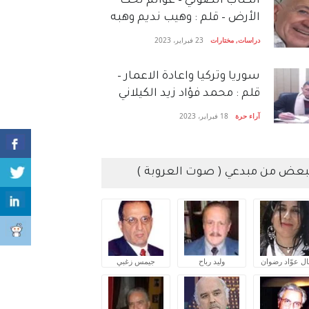
الكتاب الصَّوتي – عوالم تحت
الأرض – قلم : وهيب نديم وهبه
دراسات
,
مختارات
23 فبراير، 2023
سوريا وتركيا واعادة الاعمار –
قلم : محمد فؤاد زيد الكيلاني
آراء حرة
18 فبراير، 2023
بعض من مبدعي ( صوت العروبة )
ال عوّاد رضوان
وليد رباح
جيمس زغبي