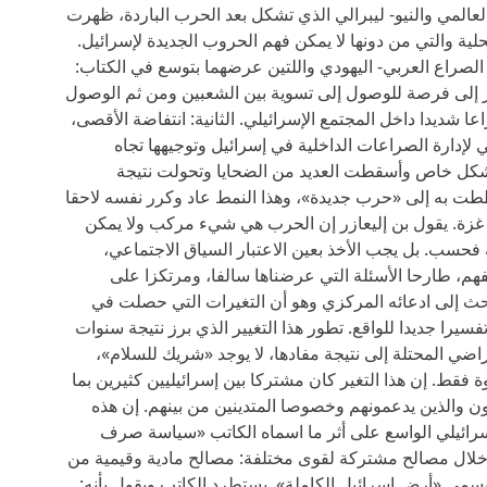
 العالمي والنيو- ليبرالي الذي تشكل بعد الحرب الباردة، ظهرت
لية والتي من دونها لا يمكن فهم الحروب الجديدة لإسرائيل.
الصراع العربي- اليهودي واللتين عرضهما بتوسع في الكتاب:
زر إلى فرصة للوصول إلى تسوية بين الشعبين ومن ثم الوصول
عا شديدا داخل المجتمع الإسرائيلي. الثانية: انتفاضة الأقصى،
لإدارة الصراعات الداخلية في إسرائيل وتوجيهها تجاه
شكل خاص وأسقطت العديد من الضحايا وتحولت نتيجة
ططت به إلى «حرب جديدة»، وهذا النمط عاد وكرر نفسه لاحقا
والحروب على غزة. يقول بن إليعازر إن الحرب هي شيء مركب ولا يمكن
فحسب. بل يجب الأخذ بعين الاعتبار السياق الاجتماعي،
هم، طارحا الأسئلة التي عرضناها سالفا، ومرتكزا على
حث إلى ادعائه المركزي وهو أن التغيرات التي حصلت في
فسيرا جديدا للواقع. تطور هذا التغيير الذي برز نتيجة سنوات
اضي المحتلة إلى نتيجة مفادها، لا يوجد «شريك للسلام»،
قط. إن هذا التغير كان مشتركا بين إسرائيليين كثيرين بما
 والذين يدعمونهم وخصوصا المتدينين من بينهم. إن هذه
إسرائيلي الواسع على أثر ما اسماه الكاتب «سياسة صرف
من خلال مصالح مشتركة لقوى مختلفة: مصالح مادية وقيمية من
يسمى «أرض إسرائيل الكاملة». يستطرد الكاتب ويقول بأنه: