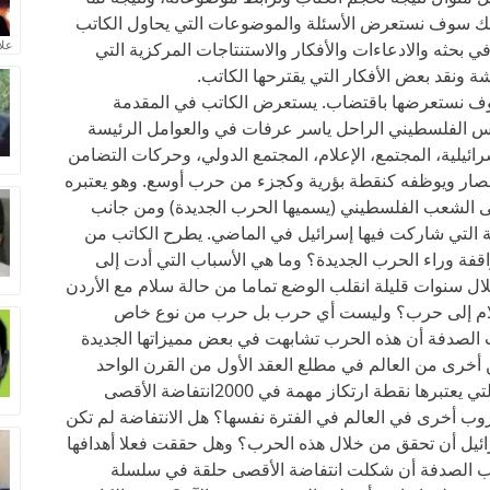
لك سوف نستعرض الأسئلة والموضوعات التي يحاول الكاتب
علا
 في بحثه والادعاءات والأفكار والاستنتاجات المركزية التي
 ونقد بعض الأفكار التي يقترحها الكاتب.
وف نستعرضها باقتضاب. يستعرض الكاتب في المقدمة
 الفلسطيني الراحل ياسر عرفات في والعوامل الرئيسة
ولة 2002 شهر أيلول الإسرائيلية، المجتمع، الإعلام، المجتمع الدولي، وحركات التضامن
ار ويوظفه كنقطة بؤرية وكجزء من حرب أوسع. وهو يعتبره
ى الشعب الفلسطيني (يسميها الحرب الجديدة) ومن جانب
فة التي شاركت فيها إسرائيل في الماضي. يطرح الكاتب من
اقفة وراء الحرب الجديدة؟ وما هي الأسباب التي أدت إلى
ال سنوات قليلة انقلب الوضع تماما من حالة سلام مع الأردن
لسلام إلى حرب؟ وليست أي حرب بل حرب من نوع خاص
 الصدفة أن هذه الحرب تشابهت في بعض مميزاتها الجديدة
أخرى من العالم في مطلع العقد الأول من القرن الواحد
والعشرين؟ وهل الأسباب التي أدت إلى اندلاع (التي يعتبرها نقطة ارتكاز مهمة في 2000انتفاضة الأقصى
روب أخرى في العالم في الفترة نفسها؟ هل الانتفاضة لم تكن
ائيل أن تحقق من خلال هذه الحرب؟ وهل حققت فعلا أهدافها
باب الصدفة أن شكلت انتفاضة الأقصى حلقة في سلسلة