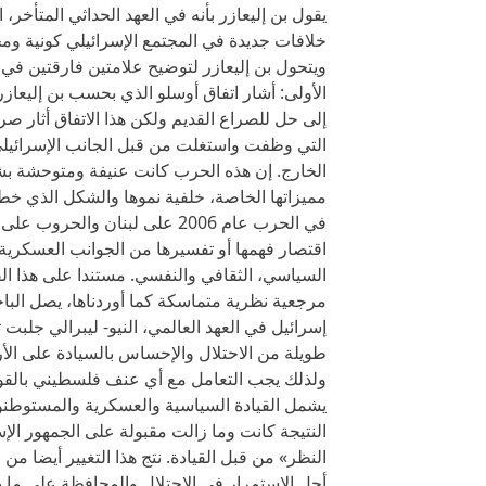
يقول بن إليعازر بأنه في العهد الحداثي المتأخر،
خلافات جديدة في المجتمع الإسرائيلي كونية ومح
ويتحول بن إليعازر لتوضيح علامتين فارقتين في 
الأولى: أشار اتفاق أوسلو الذي بحسب بن إليعا
إلى حل للصراع القديم ولكن هذا الاتفاق أثار صرا
التي وظفت واستغلت من قبل الجانب الإسرائيلي 
الخارج. إن هذه الحرب كانت عنيفة ومتوحشة ب
مميزاتها الخاصة، خلفية نموها والشكل الذي خ
في الحرب عام 2006 على لبنان 
اقتصار فهمها أو تفسيرها من الجوانب العسكرية 
السياسي، الثقافي والنفسي. مستندا على هذا الف
مرجعية نظرية متماسكة كما أوردناها، يصل البا
إسرائيل في العهد العالمي، النيو- ليبرالي جلبت ت
طويلة من الاحتلال والإحساس بالسيادة على الأر
ولذلك يجب التعامل مع أي عنف فلسطيني بالقوة ف
يشمل القيادة السياسية والعسكرية والمستوطنون
النتيجة كانت وما زالت مقبولة على الجمهور ال
النظر» من قبل القيادة. نتج هذا التغيير أيضا 
أجل الاستمرار في الاحتلال والمحافظة على ما 