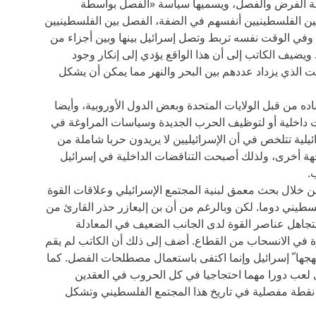
سطة الفرض والفصل، ويسميها سياسة «الفصل بواسطة
ن الفلسطينيين أنفسهم في الضفة، الفصل بين الفلسطينيين
وفي الوقت نفسه تربط وتصل إسرائيل بينها وبين أجزاء من
 ويضيف الكاتب إلى أن هذا الواقع يؤدي إلى إنكار وجود
ت الذي يزداد عددهم بين البحر والنهر مما يمكن أن يشكل
ه من قبل الولايات المتحدة وبعض الدول الأوروبية، وأيضا
ت داخلية أو لتوظيف الحرب الجديدة وسياسات المراوغة في
يلية تتلخص في أن الإسرائيليين لا يريدون حربا شاملة من
هة أخرى، ولذلك أصبحت التناقضات الداخلية في إسرائيل
.
من خلال بحث معمق لبنية المجتمع الإسرائيلي وعلاقات القوة
سطيني دوما. لكن وبالرغم من أن بن إليعازر حذر القارئ من
 يتجاهل عناصر القوة لدى الجانب الضعيف في المعادلة
في الانسحاب من القطاع. أضف إلى ذلك أن الكاتب لم يقم
هجها ّ إسرائيل وإنما اكتفى باستعمال مصطلحات الفصل. كما
 لعب دورا مهما احتجاجيا في كل الحروب في العقدين
نقطة مفصلية في تاريخ هذا المجتمع الفلسطيني وتشكل