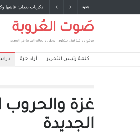
ات بغداد ٍ: عاشها وكتبها :وليد رباح – نيوجرسي – الولايات المتحدة
الاستيطان
جديد
الامريكية
صَوت العُروبة
موقع وورقية تعنى بشئون الوطن والجاليه العربية في المهجر
كلمة رئيس التحرير
آراء حرة
دراس
غزة والحروب ا
الجديدة