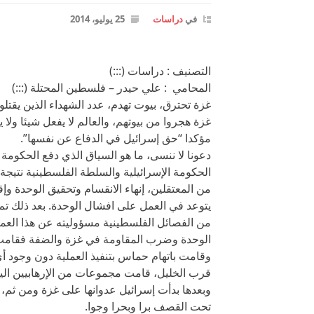
في
دراسات
25 يوليو، 2014
التصنيف : دراسات (:::)
المحامي : علي حيدر – فلسطين المحتلة (:::)
غزة تحترق، بيوت تهدم، عدد الشهداء الذين يقتل
غزة هجروا من بيوتهم، والعالم لا يفعل شيئا ولا
مؤكدا “حق إسرائيل في الدفاع عن نفسها”.
دعونا لا ننسى، ما هو السياق الذي دفع الحكومة 
الحكومة الإسرائيلية والسلطة الفلسطينية نتيجة ع
من المعتقلين، إنهاء الانقسام وتحقيق الوحدة وإ
يتوعد في العمل على افشال الوحدة. بعد ذلك تم
من الفصائل الفلسطينية مسؤوليته عن هذا العمل
الوحدة وضرب المقاومة في غزة والضفة فقامت
وقامت باتهام حماس بتنفيذ العملية دون وجود 
قرب الخليل، قامت مجموعات من الإرهابيين ال
وبعدها بدأت إسرائيل عدوانها على غزة ومن ثم، 
تحت القصف برا وبحرا وجوا.