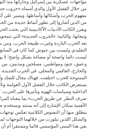
مواجهات عسكرية بين إسرائيل وجاراتها منذ الت
من خلال الفصل الأول والذي أسماه «حروب جديد
مفهوم الحرب وأشكالها وأنماطها. ويسير على أثر
من الذين أشاروا إلى تطور أنماط جديدة من الحر
ويفرز الكاتب الأدبيات الأكاديمية التي بحثت ال
وتبعاتها، والثانية: «الحروب الجديدة» التي تتمح
بعد الحرب الباردة وغيرت طبيعة الحرب. ومن ب
التقليدي وليست بين جيوش كما كان في السابق و
ليست دائما واضحة أو مصاغة بشكل واضح؛ لا يو
وعمق، جنود ومواطنين، مسلحين ومدنيين، بين ال
والخارج، العالمي والمحلي. في الحرب الجديدة،
الممنوحة للحرب اختلفت، فهناك مجال للشك وأي
يستعرض الكاتب خلال الفصل الأول العولمة وتأ
الداخلية وسياسات الهوية وتأثيرها على الحرب،
صرف النظر عن طريق الحرب» بما معناه المراو
الأهمية بمكان الإشارة إلى أنه يستند ويستخدم
ينطلق منها أن النصوص الكلامية تعكس توجهات 
والشكل اللذين تبلورت من خلالهما التوجهات ل
بقي هذا المبنى المؤسسي قائما ومستقرا أم أن ا