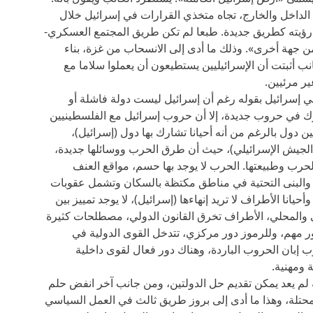
داخل والخارج، تجاه متخذي القرارات في إسرائيل خلال
 رؤيته كطريق جديدة. طبعا لم تكن طريق المجتمع العسكري-
 جهة أخرى». وذلك ما أدى إلى الانسحاب من غزة، بناء
ب أثبتت أن الإسرائيليين يستطيعون أن يعملوا سلاما مع
ر مرئيين.
ي إسرائيل بقوله رغم أن إسرائيل ليست دولة فاشلة أو
ك في حروب جديدة، إلا أن حروب إسرائيل مع الفلسطينيين
 دول بالرغم من أنه أحيانا تشارك بها دول (إسرائيل)،
لجيش الإسرائيلي)، حيث أن طرق الحرب ووسائلها جديدة،
لحرب وطبيعتها. الحرب لا يوجد بها حسم، مواقع العنف
 والبنى التحتية في مناطق مكتظة بالسكان وتشمل عقوبات
انا الأطراف لا تريد إنهاءها (إسرائيل)، لا يوجد تمييز بين
مي والمحلي، الأطراف تخرق القانون الدولي، مصطلحات كثيرة
ر مهم، وللرموز دور مركزي، تتدخل القوى الدولية في
ب إبان الحروب الباردة، وهناك دور فعال لقوى داخلية
 ومهنية.
نه لم يعد يمكن تقديم حل الدولتين، ومن جانب آخر انفض حلم
محتلة، وهذا ما أدى إلى بروز طريق ثالث في العمل السياسي