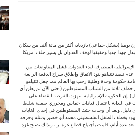
ون يوميا (بشكل جماعي) بازدياد، أكثر من مائة ألف من سكان
 يبذل جهدا جديا وحقيقيا لوقف العدوان بل يسير خلف أمريكا
الإسرائيلية المتطرفة لبدء العدوان: فشل المفاوضات بين
دم تنفيذ نتنياهو بنود الاتفاق وإطلاق سراح الدفعة الرابعة
قامة حكومة وحدة وطنية رحب بها العالم مما جعل نتنياهو
 خطف ثلاثة من الشباب المستوطنين ( حتى الآن لم يعلن أي
). إن الحكومة الإسرائيلية انتهزت الفرصة للقضاء على
 في البداية باعتقال قيادات حماس ومحرري صفقة شليط
أي دليل. وبعد أن وجدت جثث المستوطنين في إحدى الغابات
يهود بخطف الطفل الفلسطيني محمد أبو خضير وقتله وحرقه
بعد عدة أيام، قامت بأجتياح قطاع غزة برا، وبذلك تصبح غزة