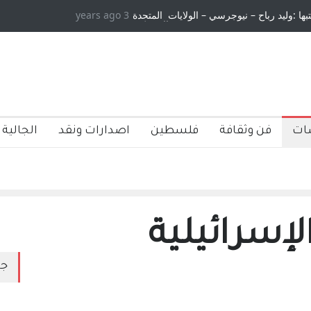
3 years ago
 ومسلسل الخداع المستمر - قلم : راسم عبيدات
ات
فن وثقافة
فلسطين
اصدارات ونقد
الجالية 
لإسرائيلية
جد