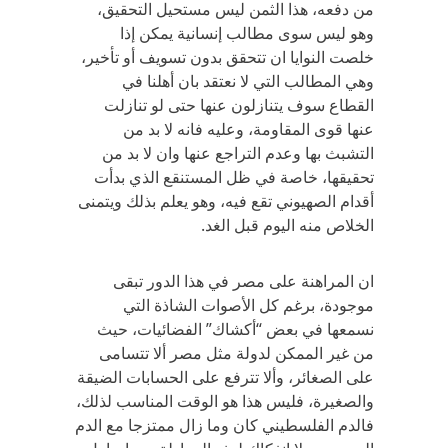
من دفعه، هذا الثمن ليس مستحيل التحقيق،
وهو ليس سوى مطالب إنسانية يمكن إذا
خلصت النوايا ان تتحقق بدون تسويف أو تأخير،
وهي المطالب التي لا نعتقد بان أهلنا في
القطاع سوف يتنازلون عنها حتى لو تنازلت
عنها قوى المقاومة، وعليه فانه لا بد من
التشبث بها وعدم التراجع عنها وان لا بد من
تحقيقها، خاصة في ظل المستنقع الذي بدأت
أقدام الصهيوني تقع فيه، وهو يعلم بذلك ويتمنى
الخلاص منه اليوم قبل الغد.
ان المراهنة على مصر في هذا الدور تبقى
موجودة، برغم كل الأصوات الشاذة التي
نسمعها في بعض “أكشاك” الفضائيات، حيث
من غير الممكن لدولة مثل مصر ألا تتسامى
على الصغائر، وألا تترفع على الحسابات الضيقة
والصغيرة، فليس هذا هو الوقت المناسب لذلك،
فالدم الفلسطيني كان وما زال ممتزجا مع الدم