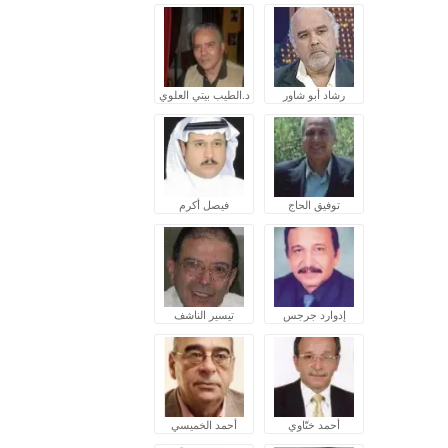
رشاد أبو شاور
د.الطيب بيتي العلوي
توفيق الحاج
فيصل أكرم
إدوارد جرجس
تيسير الناشف
أحمد ختّاوي
أحمد الخميسي