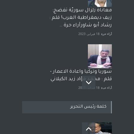
معاناة زلزال سوريّة تفضح:
زيف ديمقراطية الغرب! قلم :
رشاد أبو شاورآراء حرة ..
آراء حرة
18 فبراير، 2023
سوريا وتركيا واعادة الاعمار -
قلم : محمد فؤاد زيد الكيلاني
آراء حرة
18 فبراير، 2023
كلمة رئيس التحرير
بعد معارك قضائية طاحنة كتب
وترافع فيها بنفسه مرة اخرى..