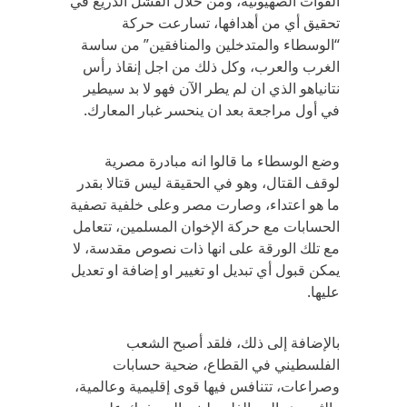
القوات الصهيونية، ومن خلال الفشل الذريع في
تحقيق أي من أهدافها، تسارعت حركة
“الوسطاء والمتدخلين والمنافقين” من ساسة
الغرب والعرب، وكل ذلك من اجل إنقاذ رأس
نتانياهو الذي ان لم يطر الآن فهو لا بد سيطير
في أول مراجعة بعد ان ينحسر غبار المعارك.
وضع الوسطاء ما قالوا انه مبادرة مصرية
لوقف القتال، وهو في الحقيقة ليس قتالا بقدر
ما هو اعتداء، وصارت مصر وعلى خلفية تصفية
الحسابات مع حركة الإخوان المسلمين، تتعامل
مع تلك الورقة على انها ذات نصوص مقدسة، لا
يمكن قبول أي تبديل او تغيير او إضافة او تعديل
عليها.
بالإضافة إلى ذلك، فلقد أصبح الشعب
الفلسطيني في القطاع، ضحية حسابات
وصراعات، تتنافس فيها قوى إقليمية وعالمية،