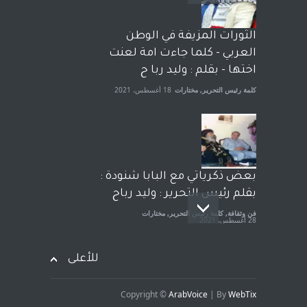
الشيخ طارق يوسف يقهر
الحكومة الأمريكية ، فأعطوه
الثورات المزيفة في الوطن
الجنسية عن يد وهم صاغرون،
العربي - كلما جاءت امة لعنت
آراء حرة
,
مختارات
7 أبريل، 2023
اختها - بقلم : وليد ربا ح
كلمة رئيس التحرير
,
مختارات
18 أغسطس، 2021
بعض ذكرياتي مع البابا شنودة :
بقلم رئيس التحرير : وليد رباح
فن وثقافة
,
كلمة رئيس التحرير
,
مختارات
28 أغسطس، 2021
للأعلى
Copyright ©
ArabVoice
| By
WebTix