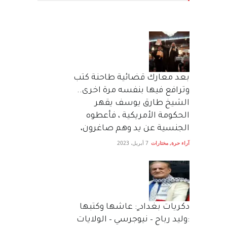
بعد معارك قضائية طاحنة كتب
وترافع فيها بنفسه مرة اخرى..
الشيخ طارق يوسف يقهر
الحكومة الأمريكية ، فأعطوه
الجنسية عن يد وهم صاغرون،
آراء حرة
,
مختارات
7 أبريل، 2023
دكريات بغداد ٍ: عاشها وكتبها
:وليد رباح – نيوجرسي – الولايات