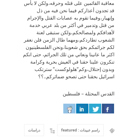
معاقبة القائمين على قتله وحرقه،ولكن لا بأس
قد تجدون أعذاركم فيما نحن فيه من ذل
وإنهيار،وفيما تقوم به عصابات القتل والإجرام
من قتل وتدمير في أكثر من بلد عربي خدمة
لأهدافكم ولمصالحكم،ولكن ستبقى لعنة
الشعوب تطاردكم،ومهما طال الزمن فلن نغفر
لكم جرائمكم بحق شعوبنا،ونحن الفلسطينيون
اكثر ما عانينا ونعاني من تلك الجرائم، حتى انكم
تنكرون علينا حقنا في العيش بحرية وكرامة
وبدون إحتلال،وكم”هلولوكست” سترتكب
اسرائيل بحقنا حتى تصحو ضمائركم..؟؟
القدس المحتلة – فلسطين
راسم عبيدات : featured
دراسات