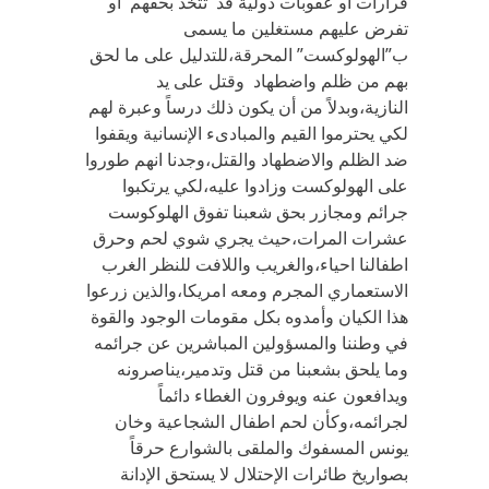
قرارات او عقوبات دولية قد تتخذ بحقهم أو
تفرض عليهم مستغلين ما يسمى
ب”الهولوكست” المحرقة،للتدليل على ما لحق
بهم من ظلم واضطهاد وقتل على يد
النازية،وبدلاً من أن يكون ذلك درساً وعبرة لهم
لكي يحترموا القيم والمبادىء الإنسانية ويقفوا
ضد الظلم والاضطهاد والقتل،وجدنا انهم طوروا
على الهولوكست وزادوا عليه،لكي يرتكبوا
جرائم ومجازر بحق شعبنا تفوق الهلوكوست
عشرات المرات،حيث يجري شوي لحم وحرق
اطفالنا احياء،والغريب واللافت للنظر الغرب
الاستعماري المجرم ومعه امريكا،والذين زرعوا
هذا الكيان وأمدوه بكل مقومات الوجود والقوة
في وطننا والمسؤولين المباشرين عن جرائمه
وما يلحق بشعبنا من قتل وتدمير،يناصرونه
ويدافعون عنه ويوفرون الغطاء دائماً
لجرائمه،وكأن لحم اطفال الشجاعية وخان
يونس المسفوك والملقى بالشوارع حرقاً
بصواريخ طائرات الإحتلال لا يستحق الإدانة