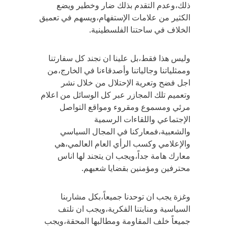
ذلك،وعدم التقدم بذلك ضار وخطير ويضع
الكثير من علامات الإستفهام،ويسهم في تعميق
الخلاف في ساحتنا الفلسطينية.
وليس هذا فقط،بل علينا ان نجند كل سفارتنا
وممثلياتنا وجالياتنا وأصدقاءنا في الخارج،من
اجل فضح وتعرية الإحتلال من خلال نشر
وتعميم تلك المجازر عبر كل الوسائل من اعلام
مرئي ومسموع ومقروء ومواقع التواصل
الإجتماعي واللقاءات الرسمية
والشعبية،فمعاركنا في المجال السياسي
والإعلامي وكسب الرأي العام العالمي،هي
معارك هامة جداً،ويجب ان يتجند لها اناس
محترفين ومؤمنين بقضايا شعبهم.
وغزة يجب ان توحدنا جميعاً،بكل مشاربنا
السياسية ومنابتنا الفكرية،ويجب ان نلتف
جميعاً خلف المقاومة ومطالبها المحقة،ويجب