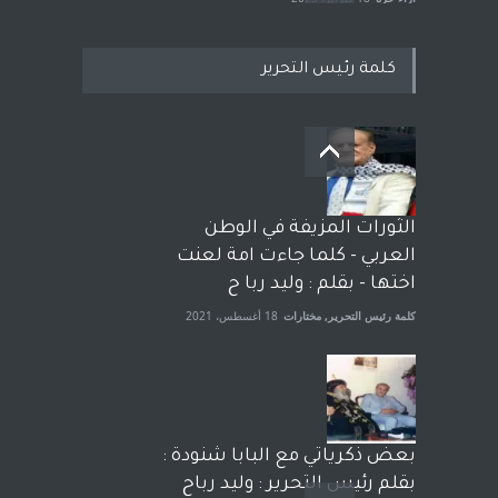
كلمة رئيس التحرير
بعد معارك قضائية طاحنة كتب
وترافع فيها بنفسه مرة اخرى..
الشيخ طارق يوسف يقهر
الحكومة الأمريكية ، فأعطوه
الثورات المزيفة في الوطن
الجنسية عن يد وهم صاغرون،
العربي - كلما جاءت امة لعنت
آراء حرة
,
مختارات
7 أبريل، 2023
اختها - بقلم : وليد ربا ح
كلمة رئيس التحرير
,
مختارات
18 أغسطس، 2021
بعض ذكرياتي مع البابا شنودة :
بقلم رئيس التحرير : وليد رباح