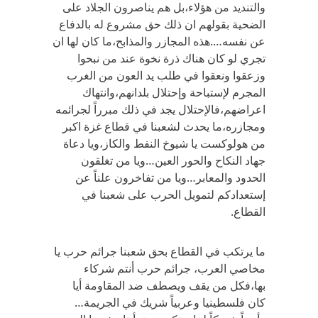
والتنديد من هؤلاء،بل هم يناصرون الجلاد على
الضحية بقولهم ان ذلك حق مشروع له بالدفاع
عن نفسه….هذه المجازر والمذابح،ما كان لها ان
تجري لو كان هناك ذرة نخوة عند من نبحوا
وزعقوا ونعقوا في طلب يد العون من الغرب
المجرم لإستباحة وإحتلال بلدانهم،وانتهاك
اعراضهم،فالإحتلال يجد في ذلك مبرراً لجرائمه
ومجازره،ما يحدث لشعبنا في قطاع غزة اكبر
من هولوكست يا شيوخ النفط والكاز،ويا دعاة
جهاد النكاح والحور العين…ويا من تغلقون
الحدود والمعابر…ويا من تفاخرون علناً عن
إستعدادكم لتمويل الحرب على شعبنا في
القطاع.
ما يرتكب في القطاع بحق شعبنا جرائم حرب يا
مخاصي العرب، جرائم حرب أنتم شركاء
بها،فكل من يقف ويصطف ضد المقاومة أيا
كان فلسطينيا وعربياً شريك في الجريمة…