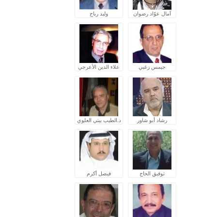
آمال عوّاد رضوان
وليد رباح
جيمس زغبي
علاء الدين الأعرجي
رشاد أبو شاور
د.الطيب بيتي العلوي
توفيق الحاج
فيصل أكرم