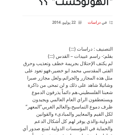
“الهولوكست” ؟؟
في
دراسات
22 يوليو، 2014
التصنيف : دراسات (:::)
بقلم:- راسم عبيدات – القدس (:::)
لم يكتف الإحتلال بجريمة خطف وتعذيب وحرق
الفتى المقدسي محمد ابو خضير،فهو تعود على
مثل هذه المجازر والجرائم،ولعل مجازر صبرا
وشاتيلا شاهد على ذلك و لن تمحى من ذاكرة
شعبنا الفلسطيني،هم دائماً يذرفون الدموع
ويستعطفون الراي العام العالمي ويجيدون
ظرف دموع التماسيح،والعالم الغربي”المعهر”
لكل القيم والمعايير والمبادىء والقوانين
الدولية،والذي يوفر لهم كل أشكال الدعم
والحماية في المؤسسات الدولية لمنع صدور أي