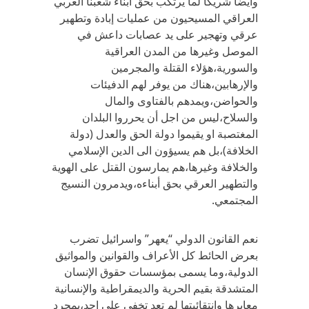
وأيضاً شريكاً لما يرتكب بحق أبناء شعبنا العربي
العراقي المسيحيون من عمليات إبادة وتطهير
عرقي وتهجير على يد عصابات داعش في
الموصل وغيرها من المدن العراقية
والسورية،هؤلاء القتلة والمجرمين
والإرهابين،هناك من يوفر لهم الدفيئات
والحواضن،ويمدهم بالفتاوى والمال
والسلاح،ليس من اجل أن يحرروا البلدان
المغتصبة او يقيموا دولة الحق والعدل (دولة
الخلافة)،بل هم يسيؤون الى الدين الإسلامي
والخلافة وغيرها،هم يمارسون القتل على الهوية
والتطهير العرقي بحق أبناءه،ويدمرون النسيج
المجتمعي.
نعم القانون الدولي “يعهر” واسرائيل تضرب
بعرض الحائط كل الأعراف والقوانين والمواثيق
الدولية،وما يسمى بمؤسسات حقوق الإنسان
المتشدقة بقيم الحرية والديمقراطية والإنسانية
معايرها وانتقائيتها لم تعد تخفى على احد،بمجرد