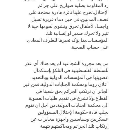
رد المقاومة بصلية صواريخ على جرائم
الإحتلال،تخرج علينا ثائرة هادرة محتجة على
قصف المدنيين،في حين دماء غزيرة تسيل
واجساد لأطفال تحرق وتشوى لحومها حية،لا
تثير ولا تحرك ضمير او إنسانية تلك
المؤسسات،بما يؤكد تحيزها للطرف المعادي
على حساب الضحية.
من بعد مجزرة الشجاعية لم يعد هناك أي عذر
للسلطة الفلسطينية في التلكؤ بإستكمال
عضويتها في المؤسسات الدولية،وبالتحديد
اعلان روما ومحكمة الجنايات الدولية،فمن غير
الجائز ان ترتكب الجرائم بحق شعبنا في
القطاع،ولا نشرع في تقديم طلبات العضوية
الى محكمة الجنايات الدولية،من اجل ان تقوم
بجلب قادة حكومة الإحتلال المسؤولين
عسكريين وسياسيين واجهزة مخابرات عن
إرتكاب تلك الجرائم ومحاكمتهم بتهمة