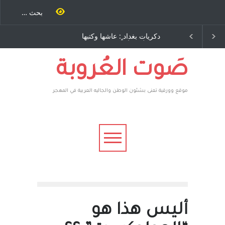
غداد ٍ: عاشها وكتبها
الاستيطان ومسلسل الخداع
د رباح – نيوجرسي –
المستمر - قلم : راسم عبيدات
ت المتحدة الامريكية
صَوت العُروبة
موقع وورقية تعنى بشئون الوطن والجاليه العربية في المهجر
أليس هذا هو