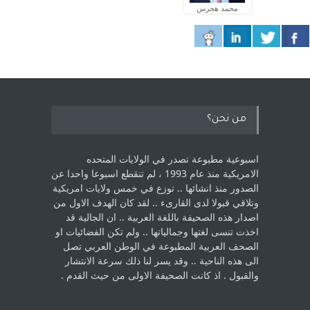
محمد هجرس
من نحن؟
اسبوعية مطبوعة تصدر في الولايات المتحده
الامريكية منذ عام 1993 ، لم ‏تنقطع اسبوعا واحدا عن
الصدور منذ انشائها .. توزع في خمس ولايات امريكية
‏وتلاقي قبولا لدى القارىء ..‏ لقد كان الهدف الاول من
اصدار هذه الصحيفة باللغة العربية .. ان الجالية قد
اخذت ‏تنسى لغتها وجمالياتها .. ولم تكن الفضائيات او
الصحف العربية المطبوعة في الوطن ‏العربي تصل
الى هذه الناحية .. وقد يسر لنا ذلك سرعة الانتشار
والقبول . اذ كانت ‏الصحيفة الاولى من حيث القدم . ‏