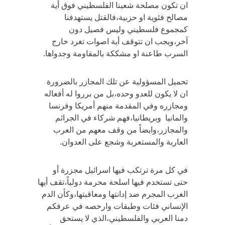
ان تكون مصلحة شعبنا الفلسطيني فوق أية
مصالح فئوية او حزبية،فالقتل يستهدفنا
كمجموع فلسطيني وليس فصيل دون
آخر،ويجب ان تتوقف أية اصوات تغرد خارج
السرب طاعنة او مشككة بالمقاومة وجدواها.
تحميل المسؤولية عن تلك المجازر بالضرورة
ان لا يكون للعدو وحده،بل من برروا له أفعاله
ومجازره وفي المقدمة منهم أمريكا وفرنسا
والمانيا وبريطانيا،فهم شركاء في الجرائم
والمجازر،وايضاً من وقف معهم من العرب
العاربة والمستعربة وشجع على العدوان.
في كل مرة ترتكب فيها اسرائيل مجزرة أو
حتى تستخدم فيها اسلحة محرمة دولياً،تقف أيها
الغرب المجرم ضد إدانتها ومعاقبتها،وكأن الدم
الإنساني فئات وطبقات وارخصه في عرفكم
دمنا العربي والفلسطيني،الذي لا يستحق