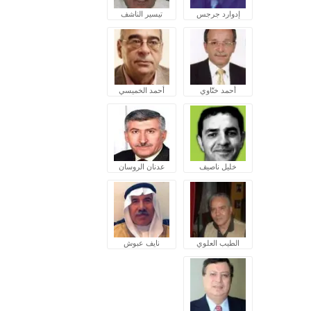
إدوارد جرجس
تيسير الناشف
أحمد ختّاوي
أحمد الخميسي
خليل ناصيف
عدنان الروسان
الطيب العلوي
نايف عبوش