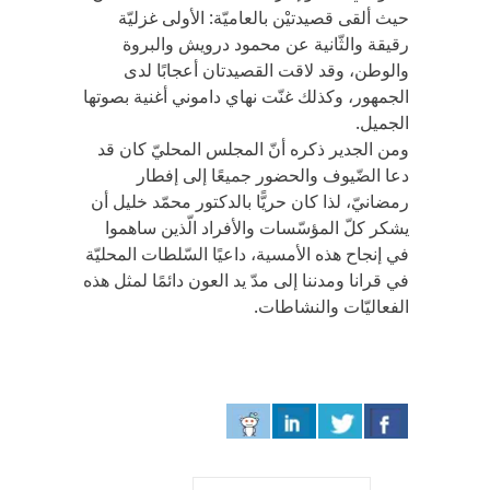
حيث ألقى قصيدتيْن بالعاميّة: الأولى غزليّة
رقيقة والثّانية عن محمود درويش والبروة
والوطن، وقد لاقت القصيدتان أعجابًا لدى
الجمهور، وكذلك غنّت نهاي داموني أغنية بصوتها
الجميل.
ومن الجدير ذكره أنّ المجلس المحليّ كان قد
دعا الضّيوف والحضور جميعًا إلى إفطار
رمضانيّ، لذا كان حريًّا بالدكتور محمّد خليل أن
يشكر كلّ المؤسّسات والأفراد الّذين ساهموا
في إنجاح هذه الأمسية، داعيًا السّلطات المحليّة
في قرانا ومدننا إلى مدّ يد العون دائمًا لمثل هذه
الفعاليّات والنشاطات.