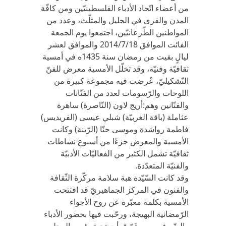
من أعضاء اتّحاد الأدباء الفلسطينيّين ومن كافّة
المدن والقرى في الجليل والمثلّث، وعدد من
المواطنين الطّرعانيّين، اجتمعوا يوم الجمعة
الفائت الموافق 2014/7/18 والموافق لعشر
ليالٍ بقيت من رمضان سنة 1435ه في أمسية
ثقافيّة وفنيّة، وقد تخلّل الأمسية معرض للفنّ
التّشكيليّ، عُرضت فيه مجموعة كبيرة من
اللوحات والرّسومات لعدد من الفنّانات
والفنّانين وهم:أريج لاون (النّاصرة) ساهرة
عثاملة (باقة الغربيّة) شبلي عيسى (الفريديس)
فاطمة رواشدة وموسى حنّا (الرّينة) وكانت
الأمسية والمعرض جزءًا من أسبوع نشاطات
ثقافيّة تشمل الكثير من الفعاليّات الأدبيّة
والفنيّة المتعدّدة.
وقد كانت السّيّدة هبة سلامة مركّزة الثّقافة
والفنون في المركز الجماهيريّ قد افتتحت
الأمسية بكلمة معبّرة عن روح الأجواء
الرّمضانية البهيجة، ورحّبت فيها بحضور الأدباء