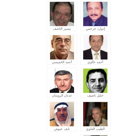
إدوارد جرجس
تيسير الناشف
أحمد ختّاوي
أحمد الخميسي
خليل ناصيف
عدنان الروسان
الطيب العلوي
نايف عبوش