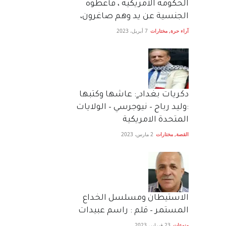
الحكومة الأمريكية ، فأعطوه
الجنسية عن يد وهم صاغرون،
آراء حرة
,
مختارات
7 أبريل، 2023
دكريات بغداد ٍ: عاشها وكتبها
:وليد رباح – نيوجرسي – الولايات
المتحدة الامريكية
القصة
,
مختارات
2 مارس، 2023
الاستيطان ومسلسل الخداع
المستمر – قلم : راسم عبيدات
منوعات
23 فبراير، 2023