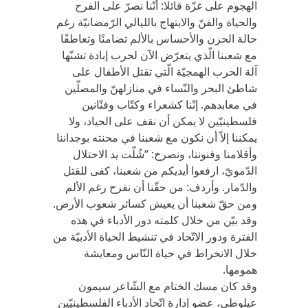
الهجوم على غزّة قائلا: أنّنا نصرّ على الفرح
والحياة والفنّ والابتهاج بالليالي الرّمضانيّة رغم
حالة الحزن والأحساس بالألم تضامنًا وتعاطفًا
مع شعبنا الّذي يتعرّض الآن لحرب إبادة تشنّها
آلة الحرب الهمجيّة الّتي تقتل الأطفال على
شاطئ البحر والنّساء في منازلهنّ والمصلّين
في معابدهم. إنّنا كشعراء وكتّاب وفنّانين
فلسطينيّين لا يمكن أن نقف على الحياد، ولا
يمكننا إلاّ أن نكون مع شعبنا في محنته بوجداننا
وأقلامنا وفنوننا، ونصرخ: “شُلّت يد الاحتلال
الدّمويّ، ارفعوا أيديكم من شعبنا، كفى للقتل
والدّمار. وأردف: من حقّنا أن نفرح رغم الألم
ومن حقّ شعبنا أن يعيش كسائر شعوب الأرض.
وقد بيّن من خلال كلمته دور الأدباء في هذه
الفترة ودور الاتّحاد في تنشيط الحياة الأدبيّة من
خلال الانخراط في حياة النّاس ومعايشة
همومها.
وقد كان مسك الختام مع الشّاعر سيمون
عيلوطي، عضو إدارة اتّحاد الأدباء الفلسطينيّين