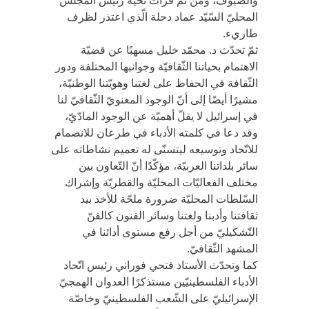
والضّيوف، ومن ثَمّ قرأت تحية رئيس المجلس
المحليّ السّيّد عماد دحلة الّذي اعتذر لظرف
طاريء.
ثمّ تحدّث د. محمّد خليل مسهبًا عن قضيّة
الاهتمام بحياتنا الثّقافيّة وجوانبها المختلفة ودور
الثّقافة في الحفاظ على لغتنا وهويّتنا الوطنيّة،
مشيرًا أيضًا إلى أنّ الوجود المعنويّ الثّقافيّ لنا
في إسرائيل لا يقلّ أهميّة عن الوجود المادّيّ،
وقد دعا في كلمته الأدباء في طرعان للانضمام
للاتّحاد وتوسيعه ليتسنّى له تعميم نشاطاته على
سائر بلداتنا العربيّة، مؤكّدًا أنّ التّعاون بين
مختلف الفعاليّات المحليّة والقطريّة وإشراك
السّلطات المحليّة ضرورة ملحّة للأخذ بيد
ثقافتنا وأدبنا ولغتنا وسائر الفنون كالفنّ
التّشكيليّ من أجل رفع مستوى أدائنا في
المشهد الثّقافيّ.
كما وتحدّث الأستاذ فتحي فوراني رئيس اتّحاد
الأدباء الفلسطينيّين مستذكرًا العدوان الهمجيّ
الإسرائيليّ على الشّعب الفلسطينيّ وخاصّة