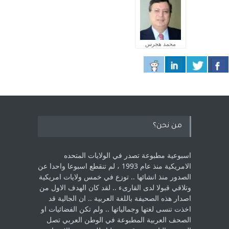
محمد هجرس
من نحن؟
اسبوعية مطبوعة تصدر في الولايات المتحده
الامريكية منذ عام 1993 ، لم ‏تنقطع اسبوعا واحدا عن
الصدور منذ انشائها .. توزع في خمس ولايات امريكية
‏وتلاقي قبولا لدى القارىء ..‏ لقد كان الهدف الاول من
اصدار هذه الصحيفة باللغة العربية .. ان الجالية قد
اخذت ‏تنسى لغتها وجمالياتها .. ولم تكن الفضائيات او
الصحف العربية المطبوعة في الوطن ‏العربي تصل