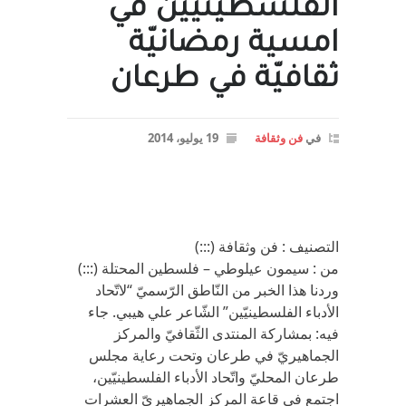
الفلسطينيّين في
امسية رمضانيّة
ثقافيّة في طرعان
في
فن وثقافة
19 يوليو، 2014
التصنيف : فن وثقافة (:::)
من : سيمون عيلوطي – فلسطين المحتلة (:::)
وردنا هذا الخبر من النّاطق الرّسميّ “لاتّحاد
الأدباء الفلسطينيّين” الشّاعر علي هيبي. جاء
فيه: بمشاركة المنتدى الثّقافيّ والمركز
الجماهيريّ في طرعان وتحت رعاية مجلس
طرعان المحليّ واتّحاد الأدباء الفلسطينيّين،
اجتمع في قاعة المركز الجماهيريّ العشرات