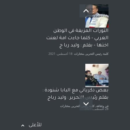
بعد معارك قضائية طاحنة كتب
وترافع فيها بنفسه مرة اخرى..
الشيخ طارق يوسف يقهر
الحكومة الأمريكية ، فأعطوه
الثورات المزيفة في الوطن
الجنسية عن يد وهم صاغرون،
العربي - كلما جاءت امة لعنت
آراء حرة
,
مختارات
7 أبريل، 2023
اختها - بقلم : وليد ربا ح
كلمة رئيس التحرير
,
مختارات
18 أغسطس، 2021
بعض ذكرياتي مع البابا شنودة :
بقلم رئيس التحرير : وليد رباح
فن وثقافة
,
كلمة رئيس التحرير
,
مختارات
28 أغسطس، 2021
للأعلى