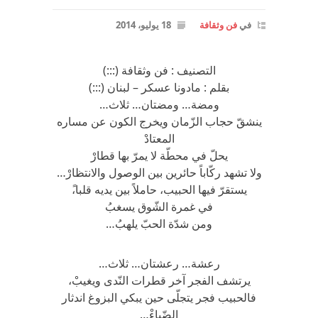
في
فن وثقافة
18 يوليو، 2014
التصنيف : فن وثقافة (:::)
بقلم : مادونا عسكر – لبنان (:::)
ومضة… ومضتان… ثلاث…
ينشقّ حجاب الزّمان ويخرج الكون عن مساره
المعتادْ
يحلّ في محطّة لا يمرّ بها قطارْ
ولا تشهد ركّاباً حائرين بين الوصول والانتظارْ…
يستقرّ فيها الحبيب، حاملاً بين يديه قلبا،ً
في غمرة الشّوق يسغبُ
ومن شدّة الحبّ يلهبُ…
رعشة… رعشتان… ثلاث…
يرتشف الفجر آخر قطرات النّدى ويغيبْ،
فالحبيب فجر يتجلّى حين يبكي البزوغ اندثار
الضّياءْ…