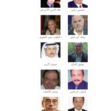
جيمس زغبي
علاء الدين الأعرجي
رشاد أبو شاور
د.الطيب بيتي العلوي
توفيق الحاج
فيصل أكرم
إدوارد جرجس
تيسير الناشف