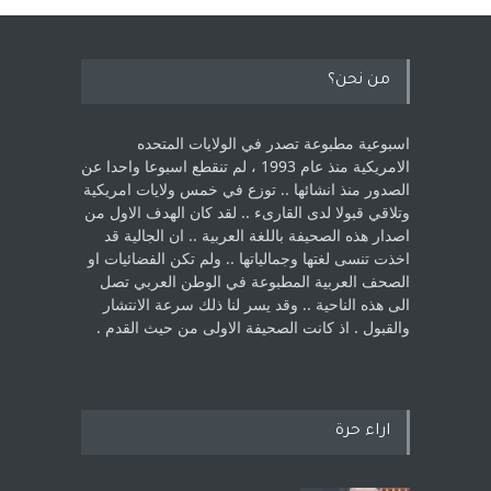
من نحن؟
اسبوعية مطبوعة تصدر في الولايات المتحده
الامريكية منذ عام 1993 ، لم ‏تنقطع اسبوعا واحدا عن
الصدور منذ انشائها .. توزع في خمس ولايات امريكية
‏وتلاقي قبولا لدى القارىء ..‏ لقد كان الهدف الاول من
اصدار هذه الصحيفة باللغة العربية .. ان الجالية قد
اخذت ‏تنسى لغتها وجمالياتها .. ولم تكن الفضائيات او
الصحف العربية المطبوعة في الوطن ‏العربي تصل
الى هذه الناحية .. وقد يسر لنا ذلك سرعة الانتشار
والقبول . اذ كانت ‏الصحيفة الاولى من حيث القدم . ‏
اراء حرة