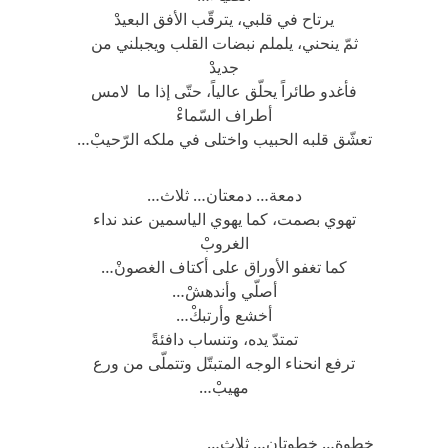
يرتاح في قلبي، يترقّب الأفق البعيدْ
ثمّ ينحني، يلملم نبضات القلب ويجبلني من
جديدْ
فأغدو طائراً يحلّق عالياً، حتّى إذا ما لامس
أطراف السّماءْ
تعشّق قلبه الحبيب واختلى في ملكه الرّحيبْ…
دمعة… دمعتان… ثلاث…
تهوي بصمت، كما يهوي الياسمين عند نداء
الغروبْ
كما تغفو الأوراق على أكتاف الغصونْ…
أصلّي وأندهشْ…
أخشع وأرتبكْ…
تمتدّ يده، وتنساب دافئةً
ترفع انحناء الوجه المتبتّل وتتملّى من ورع
مهيبْ…
خطوة… خطوتان… ثلاث…