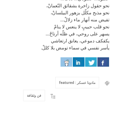
نحو حقول زاخرة بشقائق النّعمانْ،
نحو مذبح مكلّل بزهور البيلسانْ،
تفيض منه أنهار ماء زلالْ…
نحو قلب حبيبٍ لا ينعس لا ينامْ
يسهر على روحي، في ظلّه أرتاحْ…
يكفكف دموعي، يعانق ارتعاشي
يأسر نفسي في سماء تومض بلا كللْ.
مادونا عسكر : featured
فن وثقافة