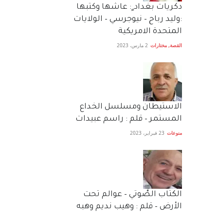
دكريات بغداد ٍ: عاشها وكتبها
:وليد رباح – نيوجرسي – الولايات
المتحدة الامريكية
القصة
,
مختارات
2 مارس، 2023
الاستيطان ومسلسل الخداع
المستمر – قلم : راسم عبيدات
منوعات
23 فبراير، 2023
الكتاب الصَّوتي – عوالم تحت
الأرض – قلم : وهيب نديم وهبه