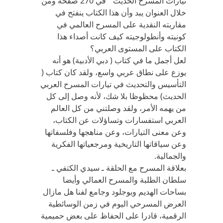
تيارات المسرح الحديث ” في 270 صفحة ومن
خلال العنوان يبد وأن هذا الكتاب ينفتح في
مقاربته النقدية على المسرح العالمي في
كونيته وأنطولوجيته كيف كانت أصداء هذا
الكتاب على المستوى العربي؟
لعل أجمل ما في كتاب ( دبي الأدبية) هو أنه
يوزع على نطاق عربي واسع، ولقد كان كتاب (
التأسيس والتحديث في تيارات المسرح العربي
الحديث) محظوظا بلا شك، لأنه وصل إلى كل
من يهمه الأمر، ولقد وصلتني من كل العالم
العربي استفسارات وتساؤلات عن الكتاب،
وعن معنى التيارات، وعن مناهجها وفلسفاتها
وعن سياقاتها التاريخية ومرجعياتها الفكرية
والجمالية.
بعلاقة المسرح مع الحلقة ـ سيدي الكتفي ـ
سلطان الطلبة والمسرح العمالي وأيضا
بساحات الهديم وبوجلود وجامع لفنا هل مازال
العرض المسرحي اليوم في زمن الوسائطية
الرقمية، قادرا على الحفاظ على بعض حميمية