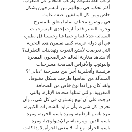
أرباب الطاكسيات وأرباب المخابز في المغرب،
أكثر تحكما في مجالهم من المسرحيين بشكل
خاص ومن كل المثقفين بصفة عامة.
في موضوع مختلف تماما يتعلق بالمسرح
وحرية التعبير فقد أثارت إحدى المسرحيات
النسائية جدلا فنيا واجتماعيا وجنسيا قل نظيره
في أي دولة عربية، كيف تقيمون هذه التجربة
التي تعرضت لأبشع النعوت وتهديدات التطرف؟
ألا يشاهد مغاربة العالم عبرالصحون المقعرة
واليوتوب والأقراص المدمجة مسرحيات
فرنسية وأنجليزية أجرأ من مسرحية “ديالي”؟
المسألة من أساسها طرحت بشكل مغلوط،
ولقد كان وراءها نوع خاص من الصحافة
المغربية، والتي تمثلها صحافة الإثارة، والتي
درجت على أن تبيع وتشتري في كل شيء، وأن
تحرف كل شيء، وأن تزايد بالشعارات الكبيرة،
مرة باسم الوطنية، ومرة باسم الحرية، ومرة
باسم الدين، ومرة باسم الإيديولوجيا، ومرة
باسم الجرأة، مع أنه لا معنى للجرأة إلا إذا كانت