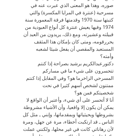
صوره، وهذا هو المعنى الذي عبرت عنه في
مسرحية (عنترة في المرايا المكسرة) والتي
كتبتها سنة 1970 وقدمتها فرقة المعمورة سنة
1974 وفيها يعيش عنترة كل أنواع العبودية من
قبيلته وعشيرته، ومع ذلك، يريدون من العبد أن
يحررقومه، ومتى كان بإمكان هذا المثقف
المستعبد والمقصي أن يفعل شيئا لشعبه
وأمته؟
دكتورعبدالكريم برشيد بصراحة إذا كنتم
تتحسرون على شيء ما في مساركم
المسرحي الزاخرما هو؟ وفي المقابل إذا كنتم
ممتنون لشخص أسهم كثيرا في نحت
شخصيتكم فمن هو؟
أنا لا أتحسر على أي شيء، وأعتبر أن الواقع لا
يمكن أن يكون إلا واقعيا، وأن الأشياء مشروطة
بشروطها وبحيثياتها وبمقدماتها، وإنني ـ مثل كل
الناس ـ قد ارتكبت أخطاء، مرة عن جهل، ومرة
لأن رهاناتي كانت في غير محلها، ولكنني عملت