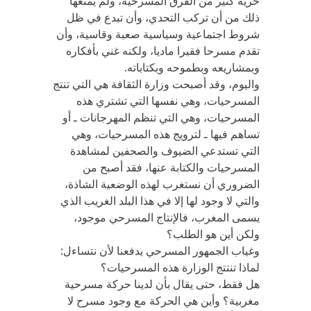
حرية كثير من الفرق المسرحية، ولم يمنعها
ذلك من أن تركب التحدي، وأن تبدع في ظل
شروط اجتماعية وسياسية صعبة وقاسية، وأن
تقدم مسرحا فقيرا ماديا، ولكنه غني بأفكاره
وبمشاريعه وبطموحه وبكتاباته.
واليوم، وقد أصبحت وزارة الثقافة هي التي تنتج
المسرحيات، وهي نفسها التي تشتري هذه
المسرحيات، وهي التي تنظم المهرجانات ـ أو
تساهم فيها ـ لترويج هذه المسرحيات، وهي
التي تستدعي الضيوف والصحفين لمشاهدة
المسرحيات والكتابة عنها، فقد أصبح من
الضروري أن نستغرب لهذه الوضعية الشاذة،
والتي لا وجود لها إلا في هذا البلد الغريب الذي
يسمى المغرب، فالإنتاج المسرحي موجود،
ولكن أين هو الطلب؟
وغياب الجمهور المسرحي يدفعنا لأن نتساءل:
لماذا تنتتج الوزارة هذه المسرحيات؟
هل فقط، حتى يقال بأن لدينا حركة مسرحية
مغربية؟ وأين هي الحركة مع وجود مسرح لا