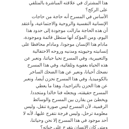
هذا المشترك في علاقته المباشرة بالمتلقي
على الركح؟
الأساس في المسرح أنه حاجة من حاجات
الإنسانية النفسية والروحية والاجتماعية، وأعتقد
أن هذه الحاجة مازالت موجودة إلى حدود هذا
اليوم، ومن المؤكد أنها ستظل قائمة وموجودة،
مادام هذا الإنسان موجودا، ومادام محافظا على
إنسانيته وحيويته ومدنيه وروحه الاحتفالية
والتعييرية، وفي المسرح نحيا حياتنا، ونعبر عن
هذه الحياة بعفوية وتلقائية، وفي هذا المسرح
نضحك أحيانا، ونعير عن هذا الضحك الساخر
بالكوميديا، وفي هذا المسرح نحزن أيضا، ونعبر
عن هذا الحزن بالتراجيدا، وهذا ما يعطي
المسرح حقيقته، ويجعله فنا خالدا ومتجددا.
ويخطئ من يقارن بين المسرح والوسائط
الرقمية، لأن المسرح ليس صورة تنقل، وليس
معلومة ترحل، وليس فرجة نتفرج عليها، لأنه لا
أحد موجود في هذا المسرح إلا نحن وحياتنا،
ومتى كان الإنسان يتفرج على حياته؟