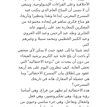
الأخلاقية وعلى القراءات الإيديولوجية، وينبغي
أن لا ننسى أن المناخ العام الذي ينكتب فيه
المسرح المغربي، إبداعا ونقدا وتنظيرا وتأريخا،
هو مناخ فكري ساهم في إيجاده مجموعة من
المفكرين المغاربة نجد على رأسهم عابد
الجابري وطه عبد الرحمن وعبد الله العروي
وعبد الكبير الخطيبي ومحمد سبيلا و وغيرهم
كثير.
لنعد شيئا ما إلى عقود حيث لا يمكن لأي صحفي
أو باحث أن يلج غابة عبد الكريم برشيد الفيحاء
من دون أن يتحدث عن “دوحة الاحتفالية” التي
تخفي الغابة، كيف تنظرون اليوم على بعد أربعة
عقود من إطلاق بيان “المسرح الاحتفالي” وما
هي حصيلة أم المعارك هاته في تاريخك
المسرحي؟
هذه الاحتفالية لم تظهر من فراغ، وهي أساسا
رؤية ورؤيا، وهي تفكيروتصور، وهي فعل
وانفعال وتفاعل، وهي جزء ساسي وحيوي من