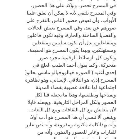
في المسرح نحضر، ونؤكد على هذا الحضور،
وفي المسرح نلتقي لأنه لا يمكن أن نغلق علينا
الأبواب، وأن نعوض حضور الناس بالتفرج على
صورهم عن بعد، وفي المسرح نعيش الحالات
والقضايا الساخنة والحارة، وفيه نكون فاعلين
ومتفاعلين، بدل أن نكون سلبيين ومنفعلين
ومستهلكين، وبهذا يكون المسرح هو الحقيقة،
وتكون كل الوسائط الرقمية مجرد صور
متحركة، وكما يقول أحمد الطيب العلج في
إحدى أغنيه ( الصوره خيالووخيالو ماشي بحالو(
المسرح إذن، هو التلاقي الإنساني، وهو تظاهرة
اجتماعية لها علاقة عضوية بفضاء المدينة
وبمناخها وبطقسها، وهذا ما يجعله فنا لكل
العصور ولكل المراحل التاريخية، ويجعله قابلا
لأن يتعايش مع كل الثقافات ومع كل اللغات.
وينبغي ألا ننسى أن هذا المسرح هو أدب أولا،
وأنه بهذا كلمة مكتوبة ومقروءة، وأنه نص عابر
للقارات وعابر للعصور والدهور، وأنه من