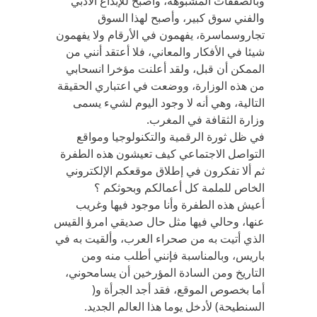
وبالصفقات المشبوهة، وأصبح للإبداع الأدبي
والفني سوق كبير، وأصبح لهذا السوق
تجاروسماسرة، يفهمون في الأرقام ولا يفهمون
شيئا في الأفكار والمعاني، فلا أعتقد أنني من
الممكن أن قبل، ولقد أعلنت مؤخرا انسحابي
من هذه الوزارة، ووضعت في اعتباري الحقيقة
التالية، وهي أنه لا وجود اليوم لشيء يسمى
وزارة الثقافة في المغرب.
في ظل ثورة الرقمية والتكنولوجيا ومواقع
التواصل الاجتماعي كيف تعيشون هذه الطفرة
ثم ألا تفكرون في إطلاق موقعكم الإلكتروني
الخاص للملمة كل أعمالكم وبحوثكم ؟
أعيش هذه الطفرة وأنا موجود فيها وغريب
عنها، وحالي فيها مثل حال صديقي امرؤ القيس
الذي أتيت به من صحراء العرب، وألقيت به في
باريس، وبالمناسبة فإنني أطلب منه ومن
التاريخ ومن السادة المؤرخين أن يسامحوني،
أما بخصوص الموقع، فقد أجد الجرأة و(
السنطيحة) لأدخل يوما هذا العالم الجديد.