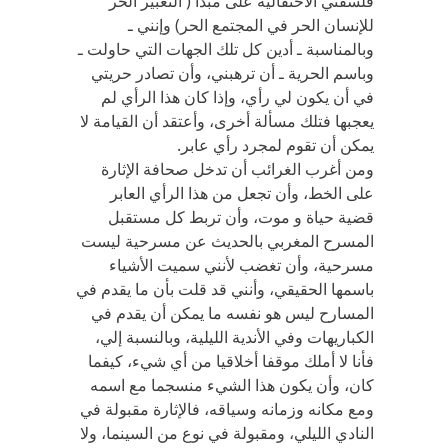
فلسفتي الاحتفالية على مبدأ ( التعبير الحر
للإنسان الحر في المجتمع الحر) وإنني ـ
وبالمناسبة ـ أدين كل تلك الجهات التي حاولت ـ
وباسم الحرية ـ أن ترهبني، وأن تصادر حريتي
في أن يكون لي رأي، وإذا كان هذا الرأي لم
يعجبها فتلك مسألة أخرى، وأعتقد أن القيامة لا
يمكن أن تقوم لمجرد رأي عابر.
ومن أغرب الغرائب أن تدخل صحافة الإثارة
على الخط، وأن تجعل من هذا الرأي العابر
قضية حياة و موت، وأن تربط كل مستقبل
المسرح المغربي بالحديث عن مسرحية ليست
مسرحية، وأن تغضب لأنني سميت الأشياء
باسمها الحقيقي، وأنني قد قلت بأن ما يقدم في
المسارح ليس هو نفسه ما يمكن أن يقدم في
الكباريهات وفي الأندية الليلية، وبالنسبة إلي،
فأنا لا أملك موقفا أخلاقيا من أي شيء، كيفما
كان، وأن يكون هذا الشيء منسجما مع اسمه
ومع مكانه وزمانه وسياقه، فالإثارة مقبولة في
النادي الليلي، ومقبولة في نوع من السينما، ولا