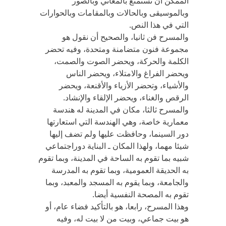
الممكن أن نستمتع بالمعاني وبالصور
وبالموسيقى وبالحالات وبالمقامات وبالحوارات
التي في هذا النص.
والمسرح فن ثانيا، والصحيح أن نقول هو
مجموعة فنون متضامنة ومتحدة، وفيه تحضر
الكلمة والحركة، ويحضر الصوت والصمت،
ويحضر الفراغ والامتلاء، ويحضر الناس
والأشياء، وتحضر الأزياء والأقنعة، ويحضر
الرقص والغناء، ويحضر الإلقاء والإنشاد.
والمسرح ثالثا، مكان في المدينة له هندسة
معمارية خاصة، وهي الهندسة التي استعارتها
دور السينما، وحافظت عليها ولم تضف إليها
شيئا مهما، ولهذا المكان ـ البناية دوراجتماعي
شبيه بما تقوم به الساحة في المدينة، وبما تقوم
به الحديقة العمومية، وبما تقوم به المدرسة
والجامعة، وبما يقوم به المسجد والمعبد، وبما
تقوم به المصحة النفسية أيضا.
وهذا المسرح، رابعا، هو بالتأكيد فضاء عام، أو
هو بيت جماعي، وبيت من لا بيت له، وفيه