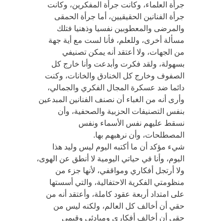
جرأة العلماء، وكانت جرأة المفكرين، وكانت
جرأة الفنانين الحقيقيين، أما جرأة الحمقى
والمرضى والمعطوبين نفسيا وذهنيا فتلك
مسألة أخرى، وللعلم، فأنا لست مع أية جهة
من الجهات، ولا أعتقد أنه يمكن تصنيفي
بسهولة، ولقد فكرت وأبدعت وأنا خارج كل
الصفوف وخارج كل الخنادق والخانات، وكنت
دائما ضد عسكرة المجال الفكري والجمالي،
وأرى أنه من الغباء أن نصنف الفنانين المبدعين
بنفس التصنيفات الحزبية والصحفية، وأن
نسقط عليهم نفس الأسماء ونفس
المصطلحات، وأن نرهبهم بها.
شيء مؤكد أن ما أكتبه اليوم ليس وليد هذا
اليوم، وأنا في حياتي اليومية لا أنطق عن الهوى،
ولا أرتجل أفكاري ومواقفي، لأنها جزء من
منظومتي الفكرية الاحتفالية، والتي أسستها
على امتداد أربعة عقود كاملة، وأعتقد أنه من
حقي أن أخالف كل العالم، ولكنه ليس من
حقي أن أخالف أفكاري ومبادئي وقيمي