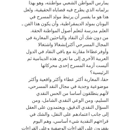
يمارس المواطن الشعبي مواطنته، وهو بهذا
برلمانه الذي يطرح فيه قضاياه الحقيقية، ولعل
هذا هو ما يفسر أن يرتبط مولد المسرح في
اليونان بمولد الديمقراطية، وأن يكون هذا الفن ـ
العلم مدرسة لتعلم أصول المواطنة الحقة.
من دون شك أن النقاد والباحثين المغاربة في
المجال المسرحي أكثرإنشغالا واشتغالا
وأوفرعطاءا مقارنة مع باقي النقاد في الدول
العربية الأخرى إلى ما تعزى هذه الدينامية ثم
أليست أزمة المسرح إحدى محركاتها
الرئيسية؟
حقا، المغاربة أكثر عطاء وأكثر واقعية وأكثر
موضوعية وجدية في مجال النقد المسرحي،
لأنهم ينطلقون أساسا من الحس النقدي
السليم، ومن الوعي النقدي الشامل، ومن
السؤال النقدي الدقيق، ويعتمدون على العقل
إلى جانب اعتمادهم على النقل، والشك في
قراءتهم النقدية شيء أساسي، وهم اليوم
يقفزون على القراءات الوصفية وعلى القراءات