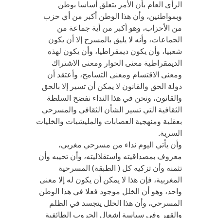
الرأي العام بأن الأمر يتعلق أساسا بوطن
وبمواطنين، وأن هذا الوطن أكبر من أي حزب
من الأحزاب، وهو أكبر من أية جماعة من
الجماعات، وأنه لا يليق بالمسرح إلا أن يكون
شعبيا، وأن يكون ديمقراطيا، وأن يكون لهذه
الديمقراطية معنى الحوار ومعنى الاشتراك
ومعنى الاقتسام ومعنى التسامح، وأعتقد أن
دولة الحق والقانون لا يمكن أن تسير إلا بالحق
والقانون، ونحن في هذا النداء نفضح السلطة
الثقافية التي تسير الشأن الثقافي والمسرحي
بعقلية ومنهجية العصابات والمليشيات والخليات
السرية.
وأن يأتي اليوم نداء من مسرحي مغربي،
معروف بمصداقيته واستقلاليته، وأن تحييه وأن
تثمنه وأن تزكيه كل ( الطبقة) المسرحية
المغربية، فإن هذا لا يمكن أن يكون له إلا معنى
واحد، وهو أن الخلل موجود فعلا في هذا الوطن
المسرحي، وأن هذا الخلل يتجسد في الظلم
والقهر وفي سياسة إشعال الحروب الطائفية