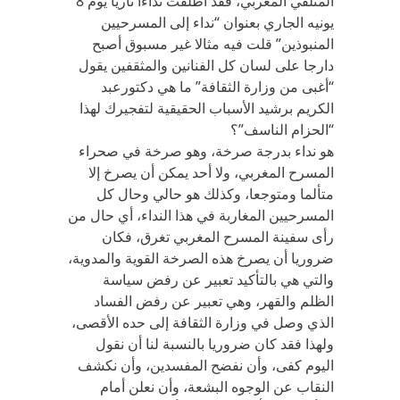
المتلقي المغربي، فقد أطلقت نداءا ناريا يوم 8
يونيه الجاري بعنوان “نداء إلى المسرحيين
المنبوذين” قلت فيه مثالا غير مسبوق أصبح
دارجا على لسان كل الفنانين والمثقفين يقول
“أغبى من وزارة الثقافة” ما هي دكتورعبد
الكريم برشيد الأسباب الحقيقية لتفجيرك لهذا
“الحزام الناسف”؟
هو نداء بدرجة صرخة، وهو صرخة في صحراء
المسرح المغربي، ولا أحد يمكن أن يصرخ إلا
متألما ومتوجعا، وكذلك هو حالي وحال كل
المسرحيين المغاربة في هذا النداء، أي حال من
رأى سفينة المسرح المغربي تغرق، فكان
ضروريا أن يصرخ هذه الصرخة القوية والمدوية،
والتي هي بالتأكيد تعبير عن رفض سياسة
الظلم والقهر، وهي تعبير عن رفض الفساد
الذي وصل في وزارة الثقافة إلى حده الأقصى،
ولهذا فقد كان ضروريا بالنسبة لنا أن نقول
اليوم كفى، وأن نفضح المفسدين، وأن نكشف
النقاب عن الوجوه البشعة، وأن نعلن أمام