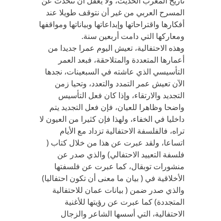
تاريخ المغرب الحديث، ولا يعقل أن نتحدث عن
المسرح العربي من غير أن نتوقف طويلا عند
أفكارها واقتراحاتها وإبداعاتها وبياناتها ومواقفها
ومعاركها التي دامت أربعين سنة.
وهذه الاحتفالية، تعيش اليوم عمرا جديدا من
أعمارها المتعددة والمتلاحقة، فبعد العمر
التأسيسي الذي عاشته في السبعينات، نجدها
الآن تعيش عمر التمدد والتعدد، وتحيا زمن
التجديد والارتقاء، وإذا كان فعل التأسيس
واضحا وظاهرا للعيان، فإن فعل التجديد يتم
داخليا في الخفاء، ولهذا فإن كثيرا من العيون لا
تراه، فالفلسفة الاحتفالية تزداد مع الأيام
اتساعا، ولقد عبرت عن هذا من خلال كتاب (
فلسفة التعييد الاحتفالي) والذي صدر عن
منشورات توبقال، كما عبرت عن فلسفتها
الأخلاقية في ( بيان ما معنى أن تكون احتفاليا)
والذي صدر ضمن ( بيانات عمان للاحتفالية
المتجددة) كما عبرت عن رؤيتها للأغنية
الاحتفالية، التي أسسها الشاعر والزجال