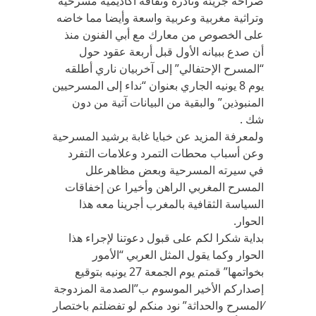
صراحة جريئة ونادرة وثقافة أكاديمية مسرحية
وتراثية مغربية وعربية واسعة وأيضا مما خاضه
على الخصوص من معارك مع أبي الفنون منذ
أن صدع ببيانه الأول قبل أربعة عقود حول
“المسرح الإحتفالي” إلى آخربيان ناري أطلقه
يوم 8 يونيه الجاري بعنوان “نداء إلى المسرحيين
المنبوذين” والبقية من البيانات آتية من دون
شك .
ولمعرفة المزيد عن خبايا غابة برشيد المسرحية
وعن أسباب محطات التمرد وعلامات التفرد
في سيرته المسرحية وبعض مظاهرعلل
المسرح المغربي الراهن وأخيرا عن إخفاقات
السياسة الثقافية بالمغرب أجرينا معه هذا
الحوار.
بداية شكرا لكم على قبول دعوتنا لإجراء هذا
الحوار وكما يقول المثل العربي “الأمور
بخواتمها” قمتم يوم الجمعة 27 يونيه بتوقيع
إصداركم الأخير الموسوم ب”الصدمة المزدوجة
⁄المسرح والحداثة” نود منكم لو تفضلتم باختصار