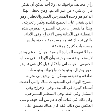
رأي مخالف يواجهك به، ولا أحد يمكن أن يفكر
في أي شيء من غير الدعم، ومن يحظى بهذا
الدعم هو وحده المسرحي الكبيروالخطير، وهو
الذي ينبغي على الجميع تقليده وتكرار تجربته،
وهذا ما يفسر أن يعرف المسرح المغربي هذه
النمطية في الكتابة وفي الإخراج وفي الأداء،
والتي تجعلك تشاهد مسرحية واحدة، وليس
مسرحيات كثيرة ومتنوعة.
وما لا تفهمه الوزارة الوصية، هو أن الدعم وحده
لا يصنع نهضة مسرحية، وأن الإبداع ـ في معناه
الحقيقي ـ هو معاني وأفكار قبل كل شيء، وهو
صور وخيال، وهو بحث واجتهاد، وهو معاناة
صادقة وحقيقة، ويمكن أن نرجع إلى تجربة
مسرح الهواة في السبعينات مثلا، والتي أعطت
أسماء كبيرة في التأليف وفي الإخراج وفي
التمثيل وفي النقد وفي التننظير المسرحي،
وكل ذلك في غياب أي دعم من أية جهة، وعلى
العكس من ذلك، فقد كان هناك تضييق على