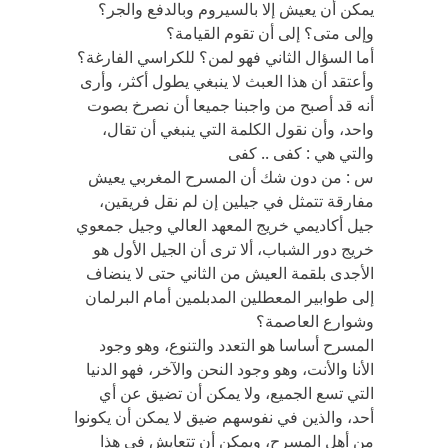
يمكن أن يعيش إلا بالسيروم وبالدفع والجر؟
وإلى متى؟ إلى أن تقوم القيامة؟
أما السؤال الثاني فهو لمن؟ للكراسي الفارغة؟
وأعتقد أن هذا العبث لا ينبغي يطول أكثر، وأرى
أنه قد أصبح من واجبنا جميعا أن نصرخ بصوت
واحد، وأن نقول الكلمة التي ينبغي أن تقال،
والتي هي : كفى .. كفى
س : من دون شك أن المسرح المغربي يعيش
مفارقة تتمثل في جيلين إن لم نقل فريقين،
جيل أكاديمي خريج المعهد العالي وجيل جمعوي
خريج دور الشباب، ألا ترى أن الجيل الأول هو
الأجدى بلقمة العيش من الثاني حتى لا ينضاف
إلى طوابير المعطلين المدبلمين أمام البرلمان
وشوارع العاصمة؟
المسرح أساسا هو التعدد والتنوع، وهو وجود
الأنا والأنت، وهو وجود النحن والآخر، فهو الدنيا
التي تسع الجميع، ولا يمكن أن تضيق عن أي
أحد، والذين في نفوسهم ضيق لا يمكن أن يكونوا
من أهل المسرح، ويمكن أن تتعايش في هذا