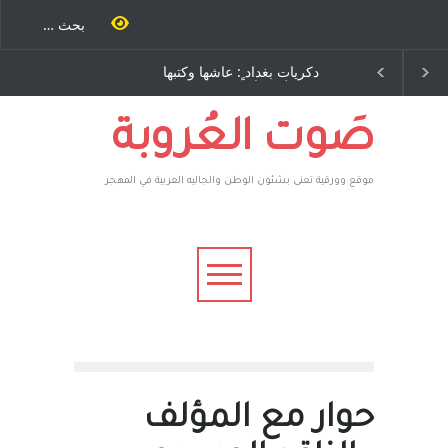
ٍ: عاشها وكتبها
الاستيطان ومسلسل الخداع
ح – نيوجرسي –
المستمر - قلم : راسم عبيدات
تحدة الامريكية
صَوت العُروبة
موقع وورقية تعنى بشئون الوطن والجاليه العربية في المهجر
حوار مع المؤلف