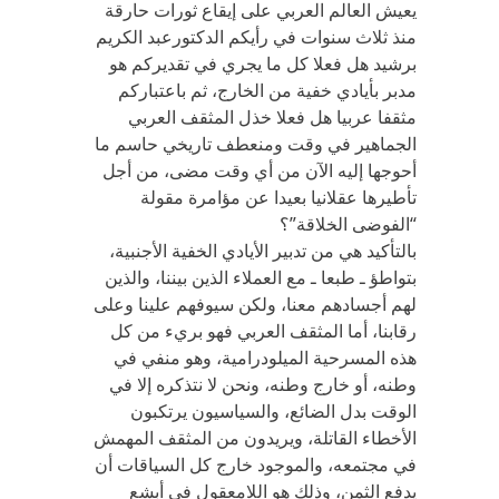
يعيش العالم العربي على إيقاع ثورات حارقة
منذ ثلاث سنوات في رأيكم الدكتورعبد الكريم
برشيد هل فعلا كل ما يجري في تقديركم هو
مدبر بأيادي خفية من الخارج، ثم باعتباركم
مثقفا عربيا هل فعلا خذل المثقف العربي
الجماهير في وقت ومنعطف تاريخي حاسم ما
أحوجها إليه الآن من أي وقت مضى، من أجل
تأطيرها عقلانيا بعيدا عن مؤامرة مقولة
“الفوضى الخلاقة”؟
بالتأكيد هي من تدبير الأيادي الخفية الأجنبية،
بتواطؤ ـ طبعا ـ مع العملاء الذين بيننا، والذين
لهم أجسادهم معنا، ولكن سيوفهم علينا وعلى
رقابنا، أما المثقف العربي فهو بريء من كل
هذه المسرحية الميلودرامية، وهو منفي في
وطنه، أو خارج وطنه، ونحن لا نتذكره إلا في
الوقت بدل الضائع، والسياسيون يرتكبون
الأخطاء القاتلة، ويريدون من المثقف المهمش
في مجتمعه، والموجود خارج كل السياقات أن
يدفع الثمن، وذلك هو اللامعقول في أبشع