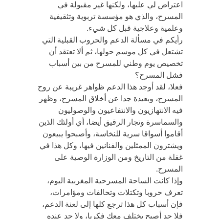
اعتراض لي عليها، ولكنها غير مقبولة في
المسرح، والذي هو مؤسسة تربوية وتثقيفية
وعلمية وعلاجية قبل كل شيء.
رأيكم في مسألة الدعم والحروب القبلية التي
تشتعل في كل موسم حولها، ثم ألا تعتقد أن
تخصيص يوم وطني للمسرح من بين أسباب
فشل المسرح؟
فعلا، لقد أوجد هذا الدعم ظواهر غريبة عن روح
المسرح، وبعيدة جدا عن أخلاق المسرح، وظهر
فيه الانتهازيون والانتفاعيون والوصوليون
والسماسرة وتجار الرقيق أيضا، أي أولئك الذين
أقاموا أسواقا سرية للنخاسة، وأصبحوا يبيعون
ويشترون الممثلين والفنانين فيها، وكل هذا في
غفلة من التاريخ ومن الوزارة الوصية على
المسرح.
وإذا كانت الساحة المسرحية المغربية اليوم،
تعرف حروبا وتكتلات وتحالفات ومؤامرات،
فإن أسباب كل هذا ترجع كلها إلى لعنة الدعم،
فلا حد أصبح يختلف معك فكريا، ولا حد عنده