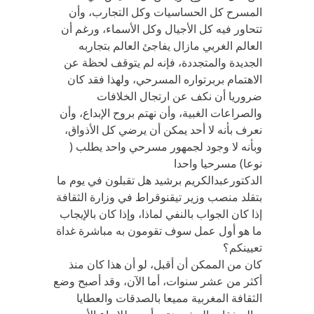
المسرح كل الحساسيات وكل التجارب، وأن
تتحاور فيه كل الأجيال وكل الأسماء، ورغم أن
العالم الغربي مازال يفاجئ العالم بتجاربه
الجديدة والمتجددة، فإنه لم يتوقف لحظة عن
الاهتمام بربرتواره المسرحي، ولهذا فقد كان
ضروريا أن نكف عن ارتجال الخلافات
والصراعات الغبية، وأن نهتم بروح الإبداع، وأن
نعرف بأنه لا أحد يمكن أن يرضي كل الأذواق،
وبأنه لا وجود لجمهور مسرحي واحد يطلب (
نوعا) مسرحيا واحدا
الدكتورعبدالكريم برشيد هل تقبلون في يوم ما
بتقلد منصب وزير تيقنوقراط في وزارة الثقافة
إذا كان الجواب بالنفي لماذا، وإذا كان بالإيجاب
ما هو أول عمل سوف تقومون به مباشرة غداة
تعيينكم؟
كان من الممكن أن أقبل، لو أن هذا كان منذ
أكثر من عشر سنوات، أما الآن، وقد أصبح وضع
الثقافة المغربية مميعا بالصدقات والعطايا