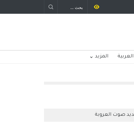
يد رباح – نيوجرسي – الولايات المتحدة
الامريكية
العربية
المزيد
يد صوت العروبة