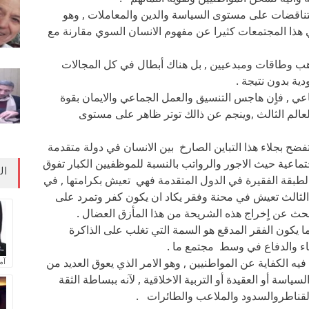
تناقضات على مستوى السياسة والدين والمعاملات , وهو
في هذا المجتمعات كثيرا عن مفهوم الانسان السوي مقارنة مع
واهب وطاقات ومبدعيين , بل هناك أبطال في كل المجالات
دية بدون نتيجة .
عي , فاٍن هاجس التنسيق والعمل الجماعي والايمان بقوة
لعالم الثالث ,وينجم عن ذالك توتر ظاهر على مستوى
ضح بجلاء هذا التباين الصارخ بين الانسان في دولة متقدمة
جتماعية حيث الاجور والرواتب بالنسبة للموظفيين الكبار تفوق
ال
لطبقة الفقيرة في الدول المتقدمة فهي تعيش بكرامتها , في
 الثالث تعيش في محنة وفقر يكاد ان يكون كفر وتمرد على
لبحث عن اٍخراج هذه الشريحة من هذا المأزق العضال .
ا يكون الفقر المدقع هو السمة التي تغلب على الذاكرة
اء والدفاع في وسط مجتمع ما .
 فيه الكفاية عن المواطنيين , وهو الامر الذي يعوق العديد من
آم
ياسة أو العقيدة أو التربية الاخلاقية , لآنه ببساطة الثقة
 القناطروالسدود والملاعب والطائرات .