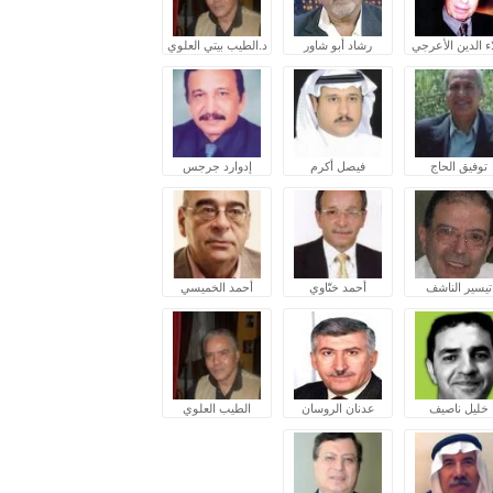
ء الدين الأعرجي
رشاد أبو شاور
د.الطيب بيتي العلوي
توفيق الحاج
فيصل أكرم
إدوارد جرجس
تيسير الناشف
أحمد ختّاوي
أحمد الخميسي
خليل ناصيف
عدنان الروسان
الطيب العلوي