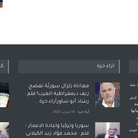
اراء حرة
كل
 منذ
معاناة زلزال سوريّة تفضح:
زيف ديمقراطية الغرب! قلم :
 لدى
رشاد أبو شاورآراء حرة ..
فة
اتها
آراء حرة
18 فبراير، 2023
ك
سوريا وتركيا واعادة الاعمار -
 حيث
قلم : محمد فؤاد زيد الكيلاني