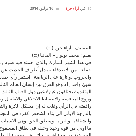
في
آراء حرة
16 يوليو، 2014
التصنيف : آراء حرة (:::)
بقلم : محمد بونوار – المانيا (:::)
في هذا الشهر المبارك والذي اجمتع فيه صوم رمض
جماعة من الاصدقاء نتبادل أطراف الحديث عن م
والحروب ,و تارة على الرياضة , استقر رأي صدي
شيئ واحد , ألا وهو الفرق بين اٍنسان العالم الثا
المتقدمة يختلفون عن لاعبي دول العالم الثالث 
وروح المنافسة والانضباط الاخلاقي والانفعال 
وافقته في الرأي وقلت له اٍن مشكل الكرة والثق
بالدرجة الاولى الى بناء الشخص كفرد في المجت
والشفافية والتربية ومنطق الحق .وهي الاسباب 
ما اوتي من قوة وجهد وحيلة في نطاق المسموح 
الجماعية من جهة اخرى والتي هي مفخرة للدولة 