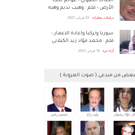
الكتاب الصَّوتي – عوالم تحت
الأرض – قلم : وهيب نديم وهبه
دراسات
,
مختارات
23 فبراير، 2023
سوريا وتركيا واعادة الاعمار –
قلم : محمد فؤاد زيد الكيلاني
آراء حرة
18 فبراير، 2023
بعض من مبدعي ( صوت العروبة )
ال عوّاد رضوان
وليد رباح
جيمس زغبي