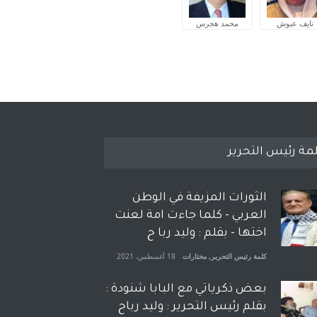
نايف عبوش
محمد هجرس
مة رئيس التحرير
الثورات المزيفة في الوطن
العربي - كلما جاءت امة لعنت
اختها - بقلم : وليد ربا ح
كلمة رئيس التحرير
,
مختارات
18 أغسطس، 2021
بعض ذكرياتي مع البابا شنودة :
بقلم رئيس التحرير : وليد رباح