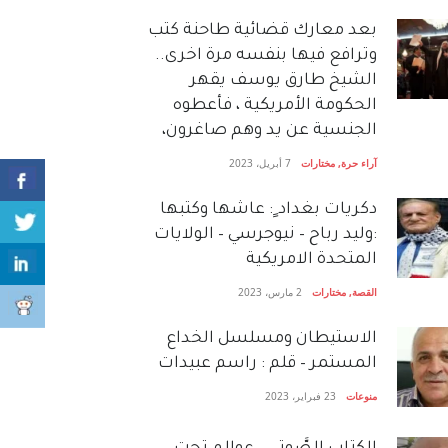
بعد معارك قضائية طاحنة كتب
وترافع فيها بنفسه مرة اخرى..
الشيخ طارق يوسف يقهر
الحكومة الأمريكية ، فأعطوه
الجنسية عن يد وهم صاغرون،
آراء حرة
,
مختارات
7 أبريل، 2023
دكريات بغداد ٍ: عاشها وكتبها
:وليد رباح – نيوجرسي – الولايات
المتحدة الامريكية
القصة
,
مختارات
2 مارس، 2023
الاستيطان ومسلسل الخداع
المستمر – قلم : راسم عبيدات
منوعات
23 فبراير، 2023