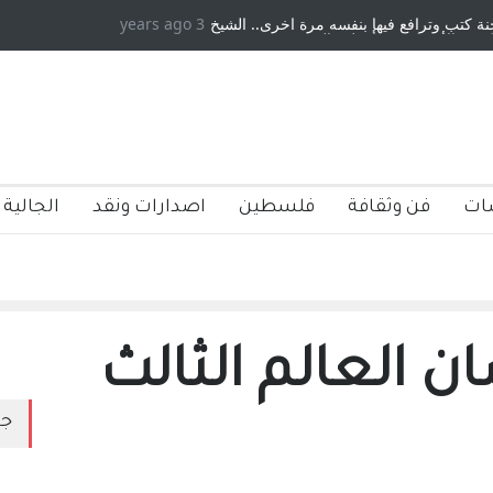
كتب وترافع فيها بنفسه مرة اخرى.. الشيخ
3 years ago
دكريات بغداد ٍ: عاشها وكتبها :ول
 الأمريكية ، فأعطوه الجنسية عن يد وهم
صاغرون،
ات
فن وثقافة
فلسطين
اصدارات ونقد
الجالية 
ن العالم الثالث
جد