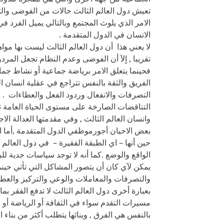
تعيش دول العالم الثالث حالات من الفوضى وال
الامر الذي يلوث المجتمع وبالتالي يميل الفرد 
الانسان في الدول المتقدمة .
لا يعني هذا أن دول العالم الثالث ليست بها م
تقريبا , اٍلآ أن الفوضى وعدم النظام تجعل المردو
فحينما يتعلق الامر برياضة جماعية أو نشاط جما
الفريق والثقة بالنفس تتراجع في عقلية انسان ا
التصرفات والانفعال وردود الفعل والعطاءات .
التناقضات الصارخة على مستوى الحياة العامة تف
وانسان العالم الثالث , وفي مقدمتها العدالة الا
بعض الاحيان أجورموظفي الدول المتقدمة ,أما ا
حين أنها – اي الطبقة الفقيرة – في دول العالم
الواقع والوضع .كما أنه لا توجد سياسات جدية ل
يمكن لآي كان أن يتصور المشاكل التي تأتي حينم
والتصرفات والمعاملات والوعي والتركيز والعط
بعبارة أخرى دول العالم الثالث لا تدفع الفقر بما
مسيرات التقدم سواء في الثقافة أو الرياضة أو الس
بالنفس هي الفرق , وبنائها يتطلب أكثر من بناء