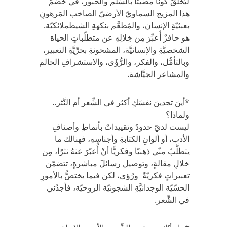
ليَخلقَ كونًا مضيئًا بالسّلْم والحبور، في خضمّ
هذا المزيج السماويّ الأرضيّ الصاخب المَرهونِ
بعبثيّةِ الإنسان، والمُطعَّم بنكهةِ الشيطملائكيّة.
هو حافزٌ أُعبِّرَ مِن خِلالِهِ عن متطلّباتٍ الحياة
الشخصيَّةِ والإنسانيَّة، المشحونةِ بحرِّيَّةِ التعبير،
وبالتأمُّل، والفكر، والرُّؤَى، والاستشرافِ الحالم
والمشاعر الجيَّاشة.
*أينَ تجدينَ نفسَكِ أكثر في الشِّعر أم النَّثر..
ولماذا؟
ليست لديّ حدودٌ وتقييداتٌ بأنماطِ وأصنافِ
الأدب، أو ألوانِ الكتابةِ وأجناسِهِ، فهنالك ما
يتطلَّبُ منّي ذهنيّا وفكريًّا أنْ أُعبّرَ عنهُ نثرًا، مِن
خلالِ مقالةٍ، وتوصيل رسائلَ مباشرةٍ، تتضمّن
تعبيراتٍ فكريّةً ورُؤى، لكن فيما يختصُّ بالأمورِ
الحسّيّة الوجدانيَّةِ الشجونيّة الروحيّة، فأجدُني
في الشِّعر.