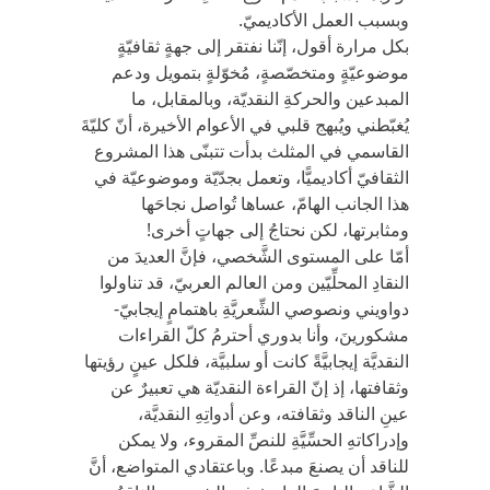
وبسبب العمل الأكاديميّ.
بكل مرارة أقول، إنّنا نفتقر إلى جهةٍ ثقافيّةٍ
موضوعيّةٍ ومتخصّصةٍ، مُخوّلةٍ بتمويل ودعم
المبدعين والحركةِ النقديّة، وبالمقابل، ما
يُغبّطني ويُبهج قلبي في الأعوام الأخيرة، أنّ كليّةَ
القاسمي في المثلث بدأت تتبنّى هذا المشروع
الثقافيّ أكاديميًّا، وتعمل بجدّيّة وموضوعيّة في
هذا الجانب الهامّ، عساها تُواصل نجاحَها
ومثابرتها، لكن نحتاجُ إلى جهاتٍ أخرى!
أمّا على المستوى الشَّخصي، فإنَّ العديدَ من
النقادِ المحلِّيّين ومن العالم العربيّ، قد تناولوا
دواويني ونصوصي الشِّعريَّةِ باهتمامٍ إيجابيّ-
مشكورينَ، وأنا بدوري أحترمُ كلّ القراءات
النقديَّة إيجابيَّةً كانت أو سلبيَّة، فلكل عينٍ رؤيتها
وثقافتها، إذ إنّ القراءة النقديّة هي تعبيرٌ عن
عينِ الناقد وثقافته، وعن أدواتِهِ النقديَّة،
وإدراكاتهِ الحسِّيَّةِ للنصِّ المقروء، ولا يمكن
للناقد أن يصنعَ مبدعًا. وباعتقادي المتواضع، أنَّ