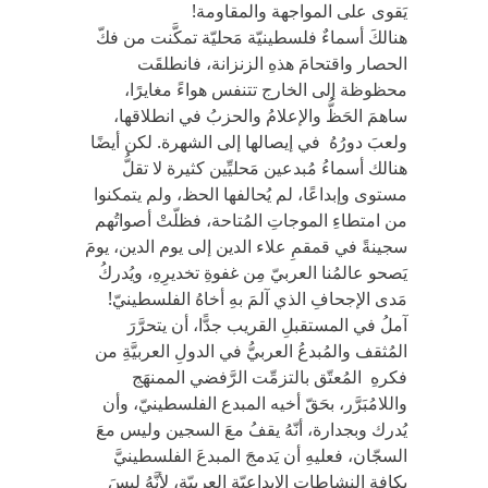
يَقوى على المواجهة والمقاومة!
هنالكَ أسماءٌ فلسطينيّة مَحليّة تمكَّنت من فكّ
الحصار واقتحامَ هذهِ الزنزانة، فانطلقَت
محظوظة إلى الخارج تتنفس هواءً مغايرًا،
ساهمَ الحَظُّ والإعلامُ والحزبُ في انطلاقها،
ولعبَ دورُهُ في إيصالها إلى الشهرة. لكن أيضًا
هنالك أسماءُ مُبدعين مَحليِّين كثيرة لا تقلُّ
مستوى وإبداعًا، لم يُحالفها الحظ، ولم يتمكنوا
من امتطاءِ الموجاتِ المُتاحة، فظلّتْ أصواتُهم
سجينةً في قمقمِ علاء الدين إلى يوم الدين، يومَ
يَصحو عالمُنا العربيّ مِن غفوةِ تخديرِهِ، ويُدركُ
مَدى الإجحافِ الذي آلمَ بهِ أخاهُ الفلسطينيّ!
آملُ في المستقبلِ القريب جدًّا، أن يتحرَّرَ
المُثقف والمُبدعُ العربيُّ في الدولِ العربيَّةِ من
فكرهِ المُعتّق بالتزمِّت الرَّفضي الممنهَج
واللامُبَرَّر، بحَقّ أخيه المبدع الفلسطينيّ، وأن
يُدرك وبجدارة، أنّهُ يقفُ معَ السجين وليس معَ
السجّان، فعليهِ أن يَدمجَ المبدعَ الفلسطينيَّ
بكافةِ النشاطاتِ الإبداعيّةِ العربِيّة، لأنَّهُ ليسَ