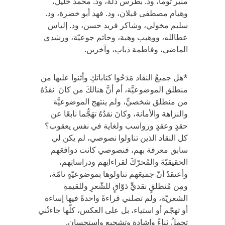
منير توما، ود. بطرس دلة، ود. محمد خليل،
وهيام مصطفى قبلان، ود. فهد أبو خضرة، ود.
سليم مخولي، وشاكر فريد حسن، ود. إلياس
عطالله، ووهيب وهبة، وحاتم جوعيّة، ورشدي
الماضي، وفاطمة ذياب، وآخرين.
*هل جميعُ النقاد مَدَحُوا كتاباتكِ وأثنوا عليها من
منطلق الموضوعيَّة، أم أنَّ هنالكَ من كانَ نقدُهُ
من منطلق شخصيٍّ، ولم ينتهج الموضوعيَّة
والنزاهة والأمانة، وكانَ نقدُهُ تهَجُّما نابعًا عن
حقدٍ وعقدٍ ورواسب ولغاية في نفس يعقوب؟
كل النقاد الذين تناولوا نصوصي، لم يكن لي
سابق معرفة بهم، فنصوصي كانت دوافعَهم
الحقيقيّةَ والمُحرّكَ لقراءاتِهم ودراساتِهم،
وأعتقدُ أنّ جميعَهم تناولوها بموضوعيّةٍ تامّة،
ومِن مُنطلقٍ نقديٍّ ذوّاقٍ للشّعرِ وللقيمةِ
الشعريّة، ولم تصلني قراءةً واحدةً فيها إساءة
أو تهجّم أو استياء، بل على العكس، كلّها جاءتْني
تحملُ ثناءً وإشادة وتشجيع واستحسان.