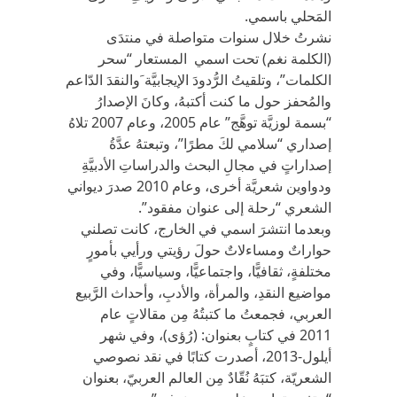
المَحلي باسمي.
نشرتُ خلال سنوات متواصلة في منتدَى
(الكلمة نغم) تحت اسمي المستعار “سحر
الكلمات”، وتلقيتُ الرُّدودَ الإيجابيَّة َوالنقدَ الدّاعم
والمُحفز حول ما كنت أكتبهُ، وكانَ الإصدارُ
“بسمة لوزيَّة توهَّج” عام 2005، وعام 2007 تلاهُ
إصداري “سلامي لكَ مطرًا”، وتبعتهُ عدَّةُ
إصداراتٍ في مجالِ البحث والدراساتِ الأدبيَّةِ
ودواوين شعريَّة أخرى، وعام 2010 صدرَ ديواني
الشعري “رحلة إلى عنوان مفقود”.
وبعدما انتشرَ اسمي في الخارج، كانت تصلني
حواراتٌ ومساءلاتٌ حولَ رؤيتي ورأيي بأمورٍ
مختلفةٍ، ثقافيًّا، واجتماعيًّا، وسياسيًّا، وفي
مواضيع النقدِ، والمرأة، والأدبِ، وأحداث الرَّبيع
العربي، فجمعتُ ما كتبتُهُ مِن مقالاتٍ عام
2011 في كتابٍ بعنوان: (رُؤى)، وفي شهر
أيلول-2013، أصدرت كتابًا في نقد نصوصي
الشعريّة، كتبَهُ نُقّادٌ مِن العالم العربيّ، بعنوان