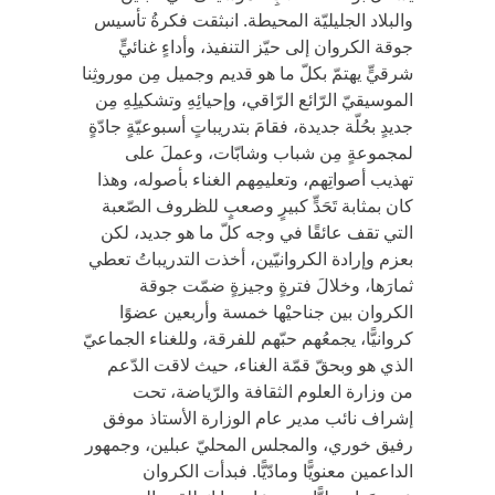
والبلاد الجليليّة المحيطة. انبثقت فكرةُ تأسيس
جوقة الكروان إلى حيّز التنفيذ، وأداءٍ غنائيٍّ
شرقيٍّ يهتمّ بكلّ ما هو قديم وجميل مِن موروثِنا
الموسيقيّ الرّائع الرّاقي، وإحيائِهِ وتشكيلِهِ مِن
جديدٍ بحُلّة جديدة، فقامَ بتدريباتٍ أسبوعيّةٍ جادّةٍ
لمجموعةٍ مِن شباب وشابّات، وعملَ على
تهذيب أصواتِهم، وتعليمِهم الغناء بأصوله، وهذا
كان بمثابة تَحَدٍّ كبيرٍ وصعبٍ للظروف الصّعبة
التي تقف عائقًا في وجه كلّ ما هو جديد، لكن
بعزم وإرادة الكروانيّين، أخذت التدريباتُ تعطي
ثمارَها، وخلالَ فترةٍ وجيزةٍ ضمّت جوقة
الكروان بين جناحيْها خمسة وأربعين عضوًا
كروانيًّا، يجمعُهم حبّهم للفرقة، وللغناء الجماعيّ
الذي هو وبحقّ قمّة الغناء، حيث لاقت الدّعم
من وزارة العلوم الثقافة والرّياضة، تحت
إشراف نائب مدير عام الوزارة الأستاذ موفق
رفيق خوري، والمجلس المحليّ عبلين، وجمهور
الداعمين معنويًّا ومادّيًّا. فبدأت الكروان