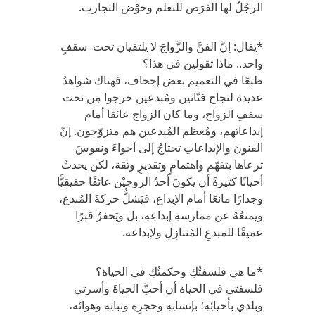
الرجُلُ لها الفرَص للتعلم وخوْض التجارب.
*يقال: إنَّ الفنَّ والزَّواجَ لا يلتقيان تحت سقفٍ
واحد.. ماذا تقولين في هذا؟
طبعًا في التعميم بعض إجحاف، فهناك شواهدُ
عديدة لنجاح فنّانين ومُبدعين خرجوا مِن تحت
سقفِ الزواج، وما كان الزواج عائقا أمام
إبداعاتهم، ومُعظم المُبدعين هم متزوّجون. إنّ
الفنونَ والإبداعاتِ تحتاجُ إلى أجواءَ ونفوسَ
ترعاها بتفهّم واهتمامٍ وتقديرٍ وثقة، لكن يحدثُ
أحيانًا كثيرةً أن يكونَ أحدُ الزوجيْن عائقًا حقيقيًّا
وجدارًا مانعًا أمام الإبداع، فيَشلُّ حركةَ المُبدع،
ويمنعُهُ عن ممارسةِ إبداعِهِ، بل ويَحفرُ قبرًا
عميقًا للمبدعِ المُتنازِلِ ولإبداعه.
*ما هي فلسفتُكِ وحكمتُكِ في الحياة؟
فلسفتي في الحياة أن أحبَّ الحياةَ وأسرتي
وبلدي بأحيائِهِ؛ بإنسانِهِ وحجرِهِ ونباتِهِ وهوائه،