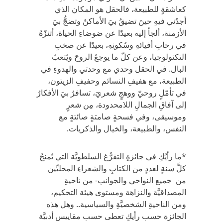
كعاشقةٍ للطبيعة، فالحقل هو المكان الذي
أجدُني فيهِ حينَ تضيقُ بيَ الأماكنُ وتضجُّ بيَ
الأزمنة، ألجأ إليه بعيدًا عن ضوضاءِ الحياة، أتنزّهُ
في رحابِ أفيائهِ وسُكونِهِ، بعيدًا عن صخبِ
التكنولوجيا، وعن كلّ ما يوجعُ الروحَ ويُتعبُ
البال. في الحقل وحدي مع وحدتي والهدوءِ في
الطبيعة، مع هفيفِ النسائم وحفيفِ الزيتون،
في تأمّلٍ روحيّ ووهجٍ شعريَ، تسافرُ بيَ الأفكارُ
إلى آفاقِ الجمالِ اللامحدودة، مِن شعرٍ
وموسيقى، وفي فسحةٍ صامتةٍ صائتةٍ مع
النفس، والطبيعة، والخيال والذكريات.
*ما رأيُكِ في جائزةِ التفرُّغ السلطويَّة التي تُمنحُ
كلَّ سنةٍ لعددٍ من الكتابِ والشعراءِ المحليِّين
من جميع النواحي والجوانب- من ناحيةِ
المصداقيَّة والنزاهة ومستوى هيئة التحكيم،
ومن الناحيةِ الشخصيَّةِ والسياسية.. وهل هذه
الجائزة حسب رأيكِ تعطى حسب مقاييس أدبيَّة