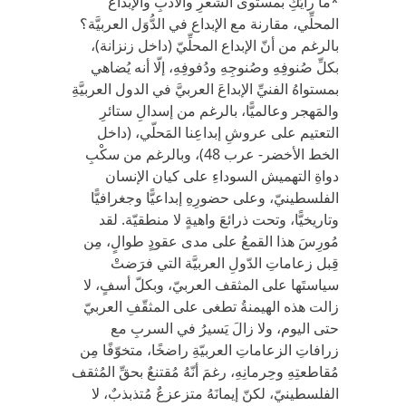
*ما رأيُكِ بمستوى الشِّعرِ والأدبِ والإبداع
المحلِّي، مقارنة مع الإبداع في الدُّوَل العربيَّة؟
بالرغم من أنّ الإبداع المحلِّيّ (داخل زنزانة)،
بكلِّ صُنوفِهِ وصُنوجِهِ ودُفوفِهِ، إلّا أنه يُضاهي
بمستواهُ الفنيِّ الإبداعَ العربيَّ في الدول العربيَّةِ
والمَهجر وعالميًّا، بالرغم من إسدالِ ستائرِ
التعتيم على عروشِ إبداعِنا المَحلّي، (داخل
الخط الأخضر- عرب 48)، وبالرغم من سكْبِ
دواةِ التهميش السوداءِ على كيان الإنسان
الفلسطينيّ، وعلى حضورِهِ إبداعيًّا وجغرافيًّا
وتاريخيًّا، وتحت ذرائعَ واهيةٍ لا منطقيّة. لقد
مُورِسَ هذا القمعُ على مدى عقودٍ طوالٍ، مِن
قِبل زعاماتِ الدّولِ العربيَّة التي فرَضتْ
سياستَها على المثقف العربيّ، وبكلّ أسفٍ، لا
زالت هذه الهيمنةُ تطغى على المثقّفِ العربيّ
حتى اليوم، ولا زالَ يَسيرُ في السربِ مع
زرافاتِ الزعاماتِ العربيّةِ راضخًا، متخوّفًا مِن
مُقاطعتِهِ وحِرمانِهِ، رغمَ أنّهُ مُقتنعٌ بحقِّ المُثقف
الفلسطينيّ، لكنّ إيمانَهُ متزعزعٌ مُتذبذبٌ، لا