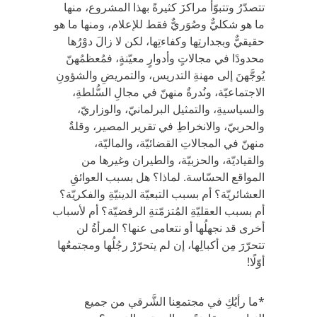
تتصدّرُ وتتبوّأ مراكزَ كثيرةً بهذا المشروع، منها
ما هو شكليٌّ وصُوَريٌّ فقط للإعلام، ومنها ما هو
حقيقيٌّ وبجدارتِها وكفاءتِها، لكن لا زالَ دوْرُها
محدودًا في مجالاتٍ وأدوارٍ معيّنةٍ، فمُعظمُهنّ
يُوجَّهنَ إلى مهنةِ التدريس، والتمريضِ والشؤونِ
الاجتماعيّة، ونُدرةٌ منهنّ في مجالِ السُّلطةِ،
والسياسيةِ، والتمثيل البرلمانيّ، والوزاريّ،
والحربيّ، والانخراطِ في تقرير المصير، وقلةٌ
منهنّ في المجالاتِ القضائيّة، والماليّة،
والقياديّة، والحزبيّة، والطيران وغيرها من
المواقع الحسّاسة. لماذا؟ هل بسبب العوائقِ
العشائريّة؟ أم بسبب التبعيّة الدينيّةِ والفكريّة؟
أم بسبب العقليّةِ المُتزمّتةِ الرفضيّة؟ أم لأسباب
أخرى قد نجهلُها أو نتعامى عنها؟ المرأةُ لن
تتحرّرَ مِن أكبالِها، إن لم يتحرّرْ رجُلُها ومجتمعُها
أوّلًا!
*ما رأيُكِ في مجتمعِنا الشَّرقي من جميع