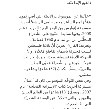
ذائقتِهِ الإبداعيّة.
*حَدِّثينا عن الموسوعاتِ الأدبيَّة التي أصدرتموها
مُؤخَّرًا مع الشاعر محمد حلمي الريشة! أُصدرنا
موسوعة (نوارس مِنَ البحر البعيد القريب) عام
2008، وفيها تسليط الضّوءِ على الشُّعراءِ
المحلِّيِّين من مواليد عام 1950 فصاعدًا،
وتعريفُ القارئ العربيّ أنَّ بلادَنا فلسطين
ليست مُختزلةً بأسماءٍ ثقافيًّةٍ مُحَدَّدة، وأنَّ
الحركة الأدبيَّة نشيطة، وبلادَنا ولودةٌ، لا زالت
تنجبُ المُبدعين والشُّعراءَ مُحبّي الوطن
والعربيّة. يضمُّ الكتابُ (52) شاعرًا وشاعرة
محليِّين.
وفي نفس التَّوجُّه الموسوعي كان لنا أعمالٌ
مشتركةٌ أخرى: كتاب “الإشراقة المُجنَّحة” عام
2007 ، ويضمُّ (131) شاعرًا من العالم العربيّ
والمهجر، والتي تتحدّثُ عن الومضة الشعريّة
التي تلدُ القصيدة.