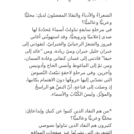
الشعراءُ والأدباءُ والنقادُ المفضلونَ لديكِ: محليًّا
وعربيًّا وعالميًّا؟
في مرحلةٍ سابقةٍ تناولتُ أسماءَ مُحدّدةً لها
صدى إعلاميّا وترويجيًّا، وقد استهوتْني أغاني
فيروز والشعرُ الرحبانيّ والجبرانيّ، لتقودَني إلى
جبران خليل جبران وميّ زيادة، ومن “عائد إلى
حيفا” قادتني إلى غسان كنفاني وغادة السمان،
ومن ثمّ إلى الماغوط وأنسي الحاج وأدونيس
وآخرين. وفي مرحلةٍ لاحقةٍ تتبّعتُ النّصوصَ
التي تشدّني إليها حروفُها دونَ الاهتمام بكاتبها،
إذ وصلت إلى قناعةٍ، أنّ النصَّ هو الراسخُ
والمؤثّرُ، وليسَ الكُتّابُ والأسماء.
*من هم النقاد الذين كتبوا عن كتبكِ وإبداعاتِكِ:
محليًّا وعربيًّا وعالميًّا؟
كثيرون هم النقاد الذين تناولوا نصوصي
الشعرية، التي نشرتُها عبرَ صفحاتِ المواقعِ