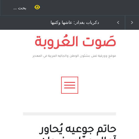
ٍ: عاشها وكتبها
الاستيطان ومسلسل الخداع
ح – نيوجرسي –
المستمر - قلم : راسم عبيدات
تحدة الامريكية
صَوت العُروبة
موقع وورقية تعنى بشئون الوطن والجاليه العربية في المهجر
حاتم جوعيه يُحاور