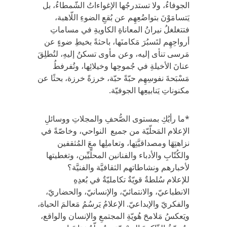
الجوفاءُ، ولا تستدرجُها الإغواءاتُ الشّمطاءُ، بل
يَتسامَوْنَ بتواضُعِهِم عن بُقعِ الضوءِ اللّاهبة،
فتتغلغلُ نيرانُ المعاناةِ الكاويةِ في مساماتِ
أرواحِهِم لتَسبُرَ مَكامنَها، باحثةً بخيطِ ضوءٍ عن
مَرسى تنأى إليه، وعن مأوى تسكنُ إليهِ، لتُطلِقَ
عنانَ الأخيلةِ في جُموحِها وخيلائِها، وتُفرفطُ
مَسْبَحةَ نفوسِهِم حبّةً حبّة، خرزةً خرزة، بحثًا عن
مكنوناتِ يَنابيعِها الجوفيّة.
*ما رأيُكِ بمستوى الصُّحفِ والمجلاتِ ووسائلِ
الإعلام المَحلّيّة من جميع النواحي، وخاصّةً في
نزاهتِهَا ومصداقيَّتِها، وتعاملِها معَ المُثقفين
والكُتّابِ والأدباء والفنانين المحلِّيِّين، وتغطيتها
لأخبارهم ونشاطاتهم الثقافيَّة والفنيَّة؟
للإعلام سُلطةٌ قويّةٌ تكامليّةٌ في بُعدِهِ
الانطباعيّ، والانتمائيّ، والإنسانيّ، والحضاريّ،
والفكريّ والإبداعيّ. الإعلامُ يَرسُمُ مَعالمَ الحياة،
ويَعكسُ مَلامحَ هُويّةِ المجتمعِ والإنسان والواقع،