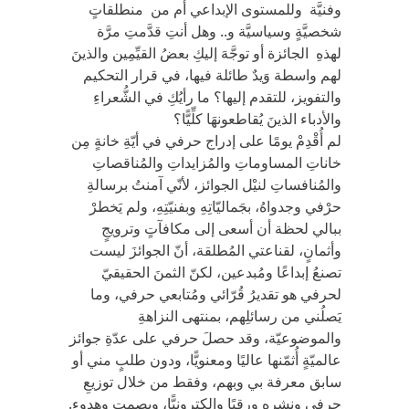
وفنيَّة وللمستوى الإبداعي أم من منطلقاتٍ
شخصيَّةٍ وسياسيَّة و.. وهل أنتِ قدَّمتِ مرَّة
لهذهِ الجائزة أو توجَّهَ إليكِ بعضُ القيِّمِين والذينَ
لهم واسطة وَيدٌ طائلة فيها، في قرار التحكيم
والتفويز، للتقدم إليها؟ ما رأيُكِ في الشُّعراءِ
والأدباء الذينَ يُقاطعونهَا كلِّيًّا؟
لم أُقْدِمْ يومًا على إدراج حرفي في أيّةِ خانةٍ مِن
خاناتِ المساوماتِ والمُزايداتِ والمُناقصاتِ
والمُنافساتِ لنيْل الجوائز، لأنّي آمنتُ برسالةِ
حرْفي وجدواهُ، بجَماليّاتِهِ وبفنيّتِهِ، ولم يَخطرْ
ببالي لحظة أن أسعى إلى مكافآتٍ وترويجٍ
وأثمانٍ، لقناعتي المُطلقة، أنّ الجوائزَ ليست
تصنعُ إبداعًا ومُبدعين، لكنّ الثمنَ الحقيقيّ
لحرفي هو تقديرُ قُرّائي ومُتابعي حرفي، وما
يَصلُني من رسائلِهم، بمنتهى النزاهةِ
والموضوعيّة، وقد حصلَ حرفي على عدّةِ جوائز
عالميّةٍ أُثمّنها عاليًا ومعنويًّا، ودون طلبٍ مني أو
سابق معرفة بي وبهم، وفقط من خلال توزيعِ
حرفي ونشرِهِ ورقيًا وإلكترونيًّا، وبصمتٍ وهدوء.