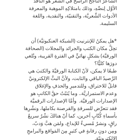
الشَّاعرَ الناجحَ الراسخ في الشعر هو الناقدُ
الأوَّل لِنصِّهِ، وذلك بامتلاكِهِ الموهبة والمعرفة
الأدوات الشِّعريَّة، والتقنيّة، والنقدية، واللغة
السليمة.
*هل يمكنُ للإنترنيت (الشبكة العنكبوتيَّة) أن
تحِلَّ مكان الكتب والجرائد والمجلات (الصحافة
الورقيَّة) بشكلٍ نهائيٍّ في الفترةِ القريبة، وتُلغي
دورَها كليًّا؟
طبعُا لا يمكن، لأنّ الكتابةَ الورقيَّةَ والكتبَ هي
الرَّصيدُ الباقي والثابت، ولأنَّ البثَّ الإلكترونيَّ
قابلٌ للاختراق، وللتدميرِ والحذفِ والإغلاق
وعدم الاستمراريَّة.. وما يُثبّتُ حقَّ الكاتبِ هو
الإصدارات الورقيَّة. وأمَّا الإصدارات الرقميَّة
فقد تتعرَّض للسرقةِ والقرصنة بكاملها، ونشْرِها
بأسماءِ كُتّابٍ آخرين، كما أنّ هنالكَ نشْرٌ سريعٌ
راقٍ، ونشرٌ مُسيءٌ للإبداع، ولمَن هبَّ وَدبّ،
ومِن دونِ رقابةٍ في كثيرٍ مِنَ المَواقع والبرامجِ
الإلكترونيّة.