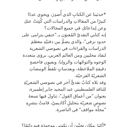
*حدثينا عن الكتابِ الذي أُصدِرَ، ويحوي عددًا
كبيرًا من المقالاتِ والدراسات التي كُتِبَتْ عنكِ
وعن إبداعاتكِ في جميع المجالات؟
إنه كتابي النقديّ المُعنوَن بـ “حتفي يترامى على
حدود نزفي”، والذي يضمُّ بين دفتيْهِ معظمَ
الدراسات والقراءات في نصوصي الشعرية
لنقاد محليين ومن العالم العربي، برؤى متعددة
الوجوه والتوجّهات والزوايا، وبعيون فاحصةٍ
دقيقةِ الملاحظة، وبعدساتٍ تلقطُ الومضاتِ
الشعريّةَ القزحيّة.
وقد تلاه كتابٌ نقديٌّ آخر في نصوصي الشعريّةِ
للناقد الفلسطيني عبد المجيد جابر إطميزة،
بعنوان “من أعماق القول”، تناولَ فيها تسعةَ
نصوصٍ شعريّة بتحليلٍ أكاديميّ، قامتْ بنشرِهِ
“مجلّة مواقف” في الناصرة.
*أكثرُ مكان تحبَّينَ أن تكوني موجودَة فيهِ دائمًا؟