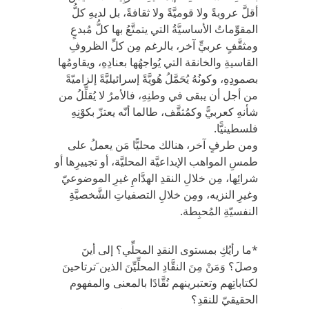
أقلَّ عروبةً ولا قوميَّةً ولا ثقافةً، بل لديهِ كلُّ
المقوِّماتُ الأساسيَّةُ التي يتمتَّعُ بها كلُّ مُبدعٍ
ومثقَّفٍ عربيٍّ آخر، بالرغم مِن كلِّ الظروفِ
القاسيةِ والخانقة التي يُواجهُها بعنادِهِ، ويقاومُها
بصمودِهِ، وكونُهُ يُحَمَّلُ هُويَّةً إسرائيليَّةً إلزاميّةً
من أجل أن يبقى في وطنِهِ، فالأمرُ لا يُقلِّلُ من
شأنهِ كعربيًّ وكمُثقَّف، طالما أنّه يعتزّ بكوْنِهِ
فلسطينيًّا.
ومن طرفٍ آخر، هنالك محليًّا مَن يعملُ على
طمسِ المواهب الإبداعيَّة المحليَّة، أو تجييرِها أو
شرائِها، مِن خلالِ النقدِ الهدَّامِ غيرِ الموضوعيّ
وغيرِ النزيه، ومِن خلالِ التصفياتِ الشَّخصيَّةِ
النفسيّةِ المُحبِطة.
*ما رأيُكِ بمستوى النقدِ المحلِّي؟ إلى أينَ
وصلَ؟ وَمَنْ مِنَ النقَّادِ المحلِّيِّنَ الذين َترتاحينَ
لكتاباتِهم وتعتبرينهم نُقَّادًا بالمعنى والمفهوم
الحقيقيّ للنقدِ؟