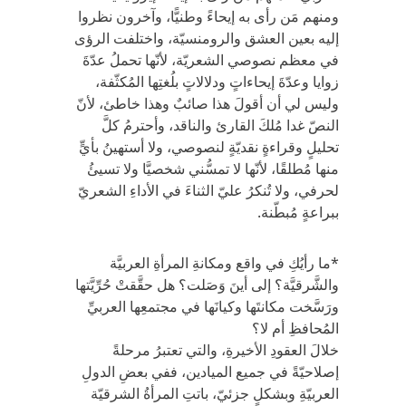
ومنهم مَن رأى به إيحاءً وطنيًّا، وآخرون نظروا
إليه بعين العشق والرومنسيّة، واختلفت الرؤى
في معظم نصوصي الشعريّة، لأنّها تحملُ عدّةَ
زوايا وعدّةَ إيحاءاتٍ ودلالاتٍ بلُغتِها المُكثّفة،
وليس لي أن أقولَ هذا صائبٌ وهذا خاطئ، لأنّ
النصّ غدا مُلكَ القارئ والناقد، وأحترمُ كلَّ
تحليلٍ وقراءةٍ نقديّةٍ لنصوصي، ولا أستهينُ بأيٍّ
منها مُطلقًا، لأنّها لا تمسُّني شخصيَّا ولا تسيئُ
لحرفي، ولا تُنكرُ عليّ الثناءَ في الأداءِ الشعريّ
ببراعةٍ مُبطّنة.
*ما رأيُكِ في واقع ومكانةِ المرأةِ العربيَّة
والشَّرقيَّة؟ إلى أينَ وَصَلت؟ هل حقَّقتْ حُرِّيَّتها
ورَسَّخت مكانتَها وكيانَها في مجتمعِها العربيِّ
المُحافظِ أم لا؟
خلالَ العقودِ الأخيرةِ، والتي تعتبرُ مرحلةً
إصلاحيّةً في جميع الميادين، ففي بعضِ الدولِ
العربيّةِ وبشكلٍ جزئيّ، باتتِ المرأةُ الشرقيّة