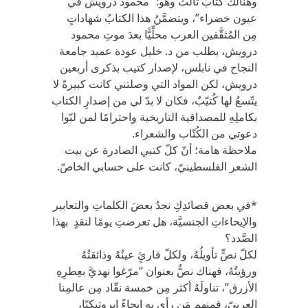
وهنالكَ كتابٌ ثالثٌ وهو: “محمود درويش في
عيون خضراء”، ويتضمَّنُ هذا الكتابُ شهاداتٍ
مِن المُثقَّفين العرب محلِّيًّا بعدَ موتِ محمود
درويش، بطلب من د. خليل عودة عميد جامعة
النجاح في نابلس، لإصدار كتيب بذكرى أربعين
درويش، لكن المواد التي وصلتني كانت كبيرةً لا
يتّسعُ لها كُتيّبٌ، فكان لا بدّ لي من إصدارِ الكتاب
بكاملِهِ للمصداقية التاريخية واحترامًا لمن لبّوا
دعوتي من الكُتّاب والشعراء.
ملاحظة هامة؛ أنّ كلّ كتبي الصادرة عن بيت
الشعر الفلسطينيّ، كانت على حسابي الخاصّ.
*في بعض قصائدِكِ نجدُ بعضَ الكلماتِ والتعابير
والإيحاءاتِ الجنسيَّة، هل تعرضتِ يومًا لنقدٍ بهذا
الصَّدد؟
لكلّ نصٍّ تأويلُهُ، ولكلّ قارئٍ عينُهُ وذائقتُهُ
ورؤيتُهُ، فهناك نصٌّ بعنوان “مرّغوا نهديَّ بعِطرِهِ
الأزرق”، تناولَهُ أكثر مِن خمسة نقّاد مِن عالمِنا
العربيّ، فمنهم مَن رأى به إيحاءً إيروتيكيّا،