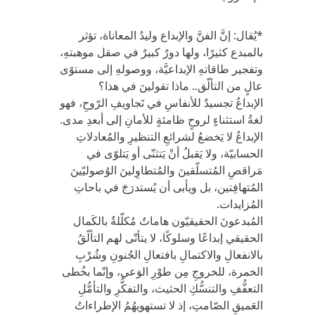
*يُقال: إنَّ الفنَّ والإبداع وليدُ المعاناة، تؤثر
بالمبدع كثيرًا، ولها دورٌ كبيرٌ في صقل موهبتهِ،
وتفجير طاقاتهِ الإبداعيَّة، ووصولهِ إلى مستوًى
عالٍ من التألّق.. ماذا تقولينَ في هذا؟
الإبداعُ تجسيدٌ للأنفاسِ في تَجاويفِ الرّوحِ، فهو
لغةُ استثناءٍ لروحٍ ظامئةٍ للأمانِ إلى أبعدِ مدى.
الإبداعُ لا يَخضعُ لشرائعِ التنظيرِ والمُعادلاتِ
الحسابيّة، ولا يَقبلُ أنْ يَتثنّى أو يَتلوّى في
مَراقصِ المُتسلّقينَ والمُتطاوِلينَ الوُصوليّينَ
المُتهافِتين، بل ويأبى أن يُستدرَجَ في باحاتِ
المُزايدات.
المُبدعونَ الحقيقيّون هاماتٌ مُكلّلةٌ بالكَمال
الحقيقي إبداعًا وسلوكًا، لا يتأتّى لهم التألّقُ
بالانفعالِ والاكتمالِ بافتعالِ الجُنونِ وشُرْبِ
الخمرة، للخروجِ مِن طوْرِ الوَعي، وإنّما بخُطى
التعفُّفِ والتنسُّكِ الحثيث، والتفكُّرِ والتأمُّلِ
العَميقِ الصّامتِ، إذ لا تستهويهُمُ الإطراءاتُ