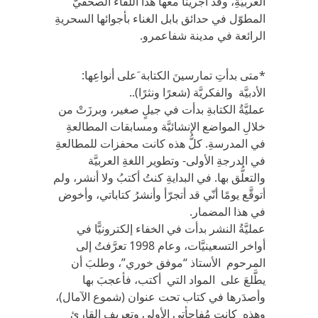
العربيَّةِ، وقد أجرينا معها هذا اللقاء الصحفيّ
المطوّل في حدائق بابل الغناء بأجوائها السحريةِ
الرائعة في مدينة شفاعمرو.
*متى بدأتِ تمارسينَ الكتابة َعلى أنواعِها:
الأدبيَّة والفكريَّة (شعرًا ونثرًا)..
عمليَّةُ الكتابةِ بدأت في جيلٍ صغير، وبرزَتْ من
خلالِ المواضع الإنشائيَّة ومسابقات المطالعةِ
في المدرسةِ. كلُّ هذه كانت محفزات للمطالعةِ
في الدرجةِ الأولى- وتطوير اللغةِ العربيَّة
والتعلُّق بها. في البدايةِ كنتُ أكتبُ ولا أنشر، ولم
أتوقَّع يومًا أنّي قد أتجرّأ وأنشرُ كتاباتي، وأخوض
في هذا المضمار.
عمليَّةُ النشر بدأت في الخفاء إلكترونيًّا في
أواخر التسعينيَّات، وعام 1998 تعرَّفتُ إلى
المرحوم الأستاذ “موفق خوري”، وطلبَ أن
يطَّلعَ على المواد التي أكتب، فأعجبَ بها
وأصدَرها في كتاب تحت عنوان (شموع الآمال)،
وهذه كانت مُفاجأتي الأولى وتعريفِ القارئ