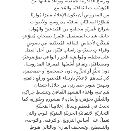
ويُرسّخُ الذّاكرةَ الجمْعيّة، ويُوطّدُ مَتانتَها بينَ
المُؤسّساتِ الثقافيّةِ والمُجتمع.
مِن المفروضِ أن يكونَ الإعلامُ مِنبرًا مُوازِيًا
مُطوِّرًا لفعاليّاتٍ ثقافيّة مدروسةٍ، ولأصواتِ
شرائح عُمريّةٍ مختلفةٍ من المُبدعينَ والهُواةِ،
خاصّة شباب المستقبل، فتُفردُ صفحاتٍ مُتنوّعةٍ
مُبتكَرةٍ لأجناسِ الثقافةِ المُتعدّدةِ، مِن نصوصٍ
وقراءاتٍ نقديّةٍ ودراساتٍ فنّيّةٍ، مِن أجلِ العمَلِ
على تحليلِهِ، ومُواصَلةِ الحوارِ الواعي بموْضوعيّةٍ
ومصداقيّةٍ، وثقافةٍ أُسُسُها المعرفةُ المدروسةُ،
دونَ تحيُّزٍ أو تَحَزُّبٍ، دون خصخصةٍ أو حصحصةٍ،
كي يُساهمَ الإعلامُ بارتقاءِ المُجتمعِ ورفْعِ ذائقتِهِ،
وينهضَ بتنويرِ حضارتِهِ، مِن خلالِ احتضانِ
مُبدِعيهِ، وإغناءِ المَشهدِ الثّقافيّ وتنشيطِ حِراكِهِ،
والتّعمُّقِ بجوْهرِهِ وأبعادِهِ لا بقشورِهِ وصُوَرِهِ، كما
يَحدثُ في مُعظمِ وسائلِ إعلامِنا المَحلّيّةِ
التجاريّةِ الانتقائيّةِ الحزبيّةِ الفئويّةِ اليوم، والتي
تعملُ على أساسِ الترويج، والترفيه، والتوجيه،
والتسطيح، وتسخيف القارئ وبالتالي هبوطِ