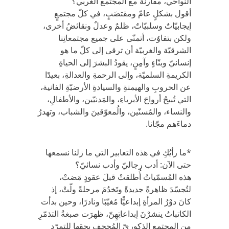
النواحي، مقارنةً مع المجتمع الغربي؟
أقول بشكلٍ عامّ ومقتضَبٍ، في كلّ مجتمعٍ
إيجابيّاتٌ وسلبيّاتٌ، ظلمٌ وعدلٌ ونقائضُ أخرى،
ولكن بتفاوُت، أتمنّى على جميع مجتمعاتِنا
الشرقيّة والغربيّة أن ترقى إلى كلّ ما هو
إنسانيّ وبنّاءٍ وآمِنٍ، يقودُ البشرَ إلى الحياةِ
الكريمةِ السلميّة، وإلى الرحمةِ والعدالةِ، بعيدًا
عن الحروبِ والهيمنةِ والسيادةِ الأرضيّةِ الفانية،
التي تُبيحُ أرواحَ الأبرياءِ، والمَدنيّين، والأطفالِ،
والنساء، والمُسنّين، والُمعوّقينَ والشباب، وتهدرُ
دماءَهم مجّانا.
*ما رأيُكِ في هذه التعابير التي ما زلنا نسمعها
حتى الآن: أدب رجاليّ وأدب نسائيّ؟
هذه المُسمّياتُ أُطلقتْ قبلَ عقودٍ مَضتْ،
لتُجسّدَ ظاهرةً جديدةً وتَخدُمَ مرحلةً ولّتْ، إذ
كانَ دوْرُ المرأةِ إبداعيًّا مُغيّبًا ونادرًا، وحين بدأت
الكاتباتُ ينشرْنَ إبداعاتِهِنّ، ظهرَت صبغةُ التذمّرِ
مِن المجتمع الذكوريّ المُجحف بحقها للتمرّدِ