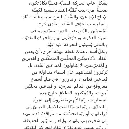
بشكلٍ عام، الحركة النقديَّة مَحليًّا تكادُ تكون
ضحلةً، من حيث كمِّيَّة النقد بالنسبةِ لكميّة
الإنتاج الإبداعيّ، والسَّببُ ليسَ بسبب قلَّةِ النقَّاد،
وإنما بسبب تخوّفِ النقاد، وتفادي حَرجِ
المُسيئين والمُغرضين الذين يتصيّدونهم في
المياه العكرة، ويتعرَّضُون لهم وللحركةِ النقديّة،
وبالتالي يُسيئون للحركة الإبداعيَّةِ.
وبكلّ أسف، هناك نقطة مهمّة أخرى، أنّ بعض
النقاد الأكاديميّين المَحلّيين المتمكّنين والقديرين
والمُتمرّسين، لا يتناولونَ المُبدعين الجُدد، بل
يُركِّزونَ اهتمامَهم على أسماء متداوَلة من
مُبدعين قدامى، أو يَدورون في فلكِ أسماءٍ
معروفةٍ مِن العالم العربيّ، أو مُبدعين محليّين
أموات، ولا يُمكنهم الانطلاقَ خارجَ هذه
المسارات، ربّما لأنهم يفتقرونَ إلى الجرأة
والتحدّي، وربّما سعيًا للفت الانتباه العربيّ إلى
قراءاتهم، أو ربّما تحسُّسًا من مواقفَ قد تسيء
إلى شخوصِهم، واتهام نواياهم بما يُثير الحفيظة،
أو ربّما بسبب عدم تفرّغ النقادِ للحركة النقديّة،