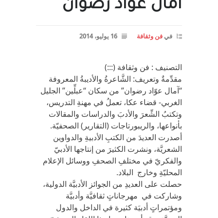
آمال عوّاد رضوان
في
فن وثقافة
16 يوليو، 2014
التصنيف : فن وثقافة (:::)
مقدِّمةٌ وتعريف: الشَّاعرةُ والأديبةُ المعروفة
“آمال عوّاد رضوان” من سكان “عبلِّين” الجليل
الغربي- قضاء عكا، تعملُ في مهنةِ التدريس،
وتكتبُ الشِّعرَ والأدبَ والدراسات والمقالات
بأنواعها، والريبورتاجات (التقارير) الصحفيّة.
أصدرت العديدَ من الكتبِ الأدبيةِ والدواوين
الشعريَّة، ونشرت الكثيرَ من إنتاجها الأدبيّ
والفكريّ في مختلفِ الصحفِ ووسائل الإعلام
المحليّةِ وخارج البلاد.
حصلت على العديدِ من الجوائز الأدبيَّة الدولية،
وشاركت في مهرجاناتٍ ثقافيَّة وأدبيَّة
ومؤتمراتٍ أدبيَة كثيرة في الداخل والدول