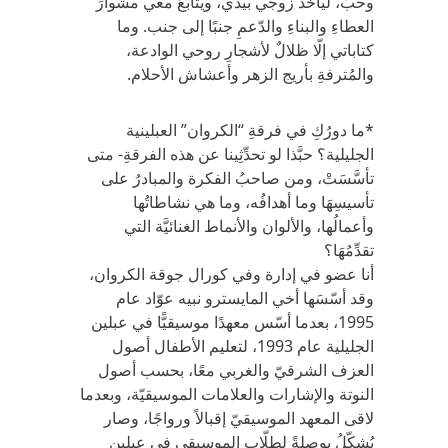
وحبّ، ليأخذَ زوجي بيدي، ويتابعَ معي مشوارَ
العطاءِ والبناءِ والدّعمِ جنبًا إلى جنب. وما
كتاباتي إلّا ظلالٌ لأشجارِ روحي الوادعة،
والمُترفةِ بأريج الزهر وأعشاش الأحلام.
*ما دورُكِ في فرقةِ “الكروان” العبلينية
الجليلية؟ حبَّذا لو تحدِّثِينا عن هذه الفرقةِ- متى
تأسَّسَتْ، ومن صاحبُ الفكرة والمبادرُ على
تأسيسِهَا وما أهدافُه، وما هي نشاطاتُها
وأعمالُها، والألوان والأنماط الغنائيَّة التي
تقدِّمُهَا؟
أنا عضو في إدارة وفي كورال جوقة الكروان،
وقد أسّسَها أخي المايسترو نبيه عوّاد عام
1995، بعدما أسّس معهدًا موسيقيًّا في عبلين
الجليلية عام 1993، لتعليم الأطفال أصول
العزف الشرقيّ والغربي معًا، بحسب أصول
النوتة والإشارات والعلامات الموسيقيّة، وبعدما
لاقى المعهد الموسيقيّ إقبالاً ورواجًا، وصار
يُشكّلُ بوصلةً لطلّابِ الموسيقى في عبلين