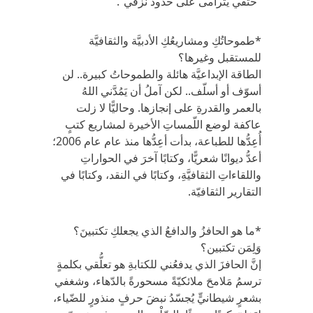
“حتفي يترامى على حدود نزفي”.
*طموحاتُكِ ومشاريعُكِ الأدبيَّة والثقافيَّة
للمستقبل وغيرها؟
الطاقة الإبداعيَّة هائلة والطموحاتُ كبيرة.. لن
أسوّف أو أسلّف.. لكن آملُ أن يَمُدَّني اللهُ
بالعمر والقدرةِ على إنجازها. وحاليًّا لا زلت
عاكفة لوضع اللّمساتِ الأخيرة لمشاريع كتبٍ
أُعِدُّها للطباعة، بدأت أعِدُّها منذ عام عام 2006؛
أعدُّ ديوانًا شعريًّا، وكتابًا آخرَ في الحواراتِ
واللقاءاتِ الثقافيَّةِ، وكتابًا في النقد، وكتابًا في
التقارير الثقافيّة.
*ما هو الحافزُ والدافعُ الذي يجعلكِ تكتبينَ؟
وَلِمَن تكتبين؟
إنَّ الحافزَ الذي يدفعُني للكتابةِ هو تعلُّقي بكلمةٍ
ترسمُ مَلامحَ ملائكيّةً مسحورةً بالدّهاء، وشغفي
بشعرٍ شيطانيٍّ يُجسّدُ نبضَ حرفٍ منذورٍ للضّياء،