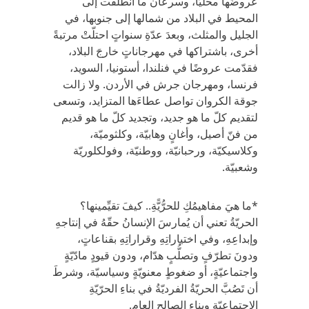
عروضَها محليًّا، وسرعان ما انطلقت إلى
المحيط في البلاد من شمالها إلى جنوبها، في
الجليل والمثلث، وبعدَ عدّةِ سنواتٍ احتلّتْ مرتبةً
أخرى، باشتراكها في مهرجاناتٍ خارجَ البلاد،
فقدّمت عروضًا في فنلندا، أستونيا، السويد،
فرنسا، ومهرجان جرش في الأردن. ولا زالت
جوقة الكروان تواصل عطاءَها المتزايد، وتسعى
لتقديم كلّ ما هو جديد، وتجديد كلّ ما هو قديم
من فنّ أصيل، وأغانٍ وهابيّة، وكلثوميّة،
وكلاسيكيّة، ورحبانيّة، ووطنيّة، وفولكلوريّة
وشعبيّة.
*ما هيَ مفاهيمُكِ للحرُّيًّةِ.. كيفَ تقيِّمينها؟
الحريّةُ تعني أن يُمارسَ الإنسانُ حقّهُ في إنتاجهِ
وإبداعِهِ، وفي اختياراتِهِ وقراراتِهِ بقناعاتٍ،
ودونَ تطرّفٍ وتصلُّبٍ هدّام، ودون قيودٍ مادّيّةٍ
واجتماعيّةٍ، أو ضغوطٍ معنويّةٍ وسياسيّة، وشرطَ
أن تَصُبَّ الحريّةُ الفرديّةُ في بناءِ الحرّيّةِ
الاجتماعيّةِ وبناء الصالحِ العام.