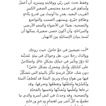
وفقط تحتَ عين ربّي ووقايتهِ وسِترِهِ، أن أعملَ
وأساهمَ في خدمةِ مجتمعي الصغيرِ الكبيرِ
القريب البعيد، بقدرِ ما أوتيتُ مِن قدرةٍ بنّاءةٍ
وطاقةٍ خيّرةٍ، وبمنتهى الصمتِ والتواضع
والتضحية، بعيدًا عن الأضواءِ والمجدِ الأرضي
والمراءاةِ، وأن أكونَ حصى صغيرةً، يمكنُها أن
تُسندَ بنيانَ الإنسانيّةِ مِنَ الانهيار.
*أنت تعيشينَ في جوِّ خاصّ، حيث زوجك
ووالدك رجلا دين.. هل وجودُكِ في بيئةٍ مُتديِّنة
لهُ دوْرٌ وتأثير في حياتِكِ بشكلٍ عامّ، وانعكاسٌ
على كتاباتِكِ وأدبكِ وشعركِ بشكل خاصّ؟
دون شك، فكلُّ غرسةٍ تتأثّرُ بالبيئةِ التي تتشكّلُ
فيها مِن هواءٍ وماءٍ وتربةٍ. البيئةُ قد تُقصّفُ النبتةَ
وتُكسّرُها وتُجفّفُها وتقطعُها وتحرقها، وقد
ترعاها وتُقلّمها وتُشذّبُها وتَحميها بالمَحبّةِ
والتضحية، وقد وجدتُ في كنفِ أسرةِ والدي ما
تطمعُ بهِ كلُّ أنثى مِن اهتمامٍ ودعمٍ ورعايةٍ