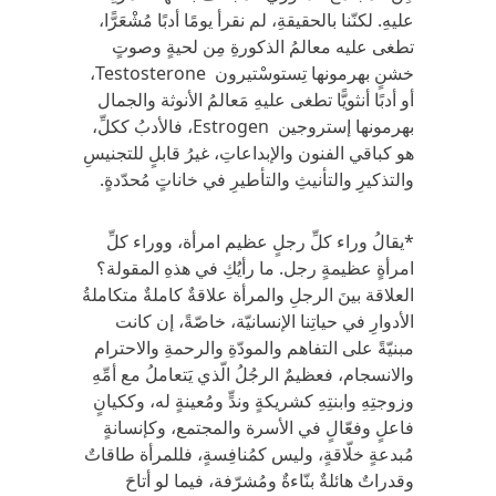
عليهِ. لكنّنا بالحقيقةِ، لم نقرأ يومًا أدبًا مُشْعَرًّا،
تطغى عليه معالمُ الذكورةِ مِن لحيةٍ وصوتٍ
خشنٍ بهرمونها تِستوسْتيرون Testosterone،
أو أدبًا أنثويًّا تطغى عليهِ مَعالمُ الأنوثة والجمال
بهرمونها إستروجين Estrogen، فالأدبُ ككلِّ،
هو كباقي الفنون والإبداعاتِ، غيرُ قابلٍ للتجنيسِ
والتذكيرِ والتأنيثِ والتأطيرِ في خاناتٍ مُحدّدةٍ.
*يقالُ وراء كلِّ رجلٍ عظيم امرأة، ووراء كلِّ
امرأةٍ عظيمةٍ رجل. ما رأيُكِ في هذهِ المقولة؟
العلاقة بينَ الرجلِ والمرأة علاقةٌ كاملةٌ متكاملةُ
الأدوارِ في حياتِنا الإنسانيّة، خاصّةً، إن كانت
مبنيّةً على التفاهم والمودّةِ والرحمةِ والاحترام
والانسجام، فعظيمٌ الرجُلُ الّذي يَتعاملُ مع أمِّهِ
وزوجتِهِ وابنتِهِ كشريكةٍ وندٍّ ومُعينةٍ له، وككيانٍ
فاعلٍ وفعّالٍ في الأسرة والمجتمع، وكإنسانةٍ
مُبدعةٍ خلّاقةٍ، وليس كمُنافِسةٍ، فللمرأة طاقاتٌ
وقدراتٌ هائلةٌ بنّاءةٌ ومُشرّفة، فيما لو أتاحَ