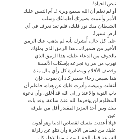
نبض الحياة!.
أو لم تعلم أن الله يسمع ويرى!.. أم التبس عليك
الأمر وأعمت بصيرتَك أطماعُك وسلب
الشيطان منك نور قلبك، فلم تعد تعرف في أي
أرضٍ تسير!.
على كل حال، أُبشرك بأنه لم يذهب عنك الرمق
الأخير من ضميرك،.. هذا الرمق الذي يملؤك
بالخوف من الدعاء عليك، هذا الرمق الذي
تهرب من مرارة تجرعه بإسكات الألسنة
وقصف الأقلام ومصادرة كل رأي ينال منك.
هذا بصيص رجاء ضمير كاد أن يموت، فإن
أغفلت وميضه وأدرت قلبك عن هداه، فاعلم أن
باب التوبة والاعتذار إلى الله قد أُغلق، وأن دعوة
المظلوم لن يؤخرها الله عنك ساعة، وقد بات
بينك وبين أخذ العزيز المقتدر أقل من طرفة
عين.
فهلا أعددتَ نفسك لقصاص الدنيا وهو أهون
عليك من قصاص الآخرة وأن تتلو عن زلزلة
الساعة قول الحق ( يوم ترونها تذهل كل