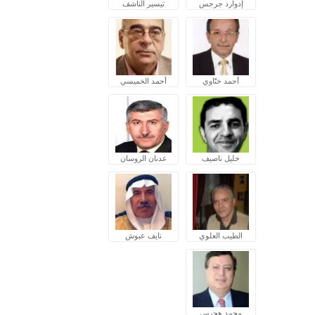
إدوارد جرجس
تيسير الناشف
أحمد ختّاوي
أحمد الخميسي
خليل ناصيف
عدنان الروسان
الطيب العلوي
نايف عبوش
محمد هجرس