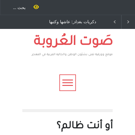
ية طاحنة كتب
دكريات بغداد ٍ: عاشها وكتبها
سه مرة اخرى..
:وليد رباح – نيوجرسي –
رق يوسف يقهر
الولايات المتحدة الامريكية
يكية ، فأعطوه
 وهم صاغرون،
صَوت العُروبة
موقع وورقية تعنى بشئون الوطن والجاليه العربية في المهجر
أو أنت ظالم؟