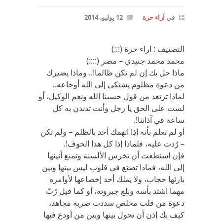
في
آراء حرة
12 يوليو، 2014
التصنيف : اراء حرة (:::)
محمد محمد جنيدي – مصر (::::)
ماذا حل بك إن لم تكن ظالما!.. وماذا يضيرك
من دعوة مظلوم يشتكي إلى الله أوجاعه..
لماذا ترتعد من قول حسبنا الله ونعم الوكيل، أو
لست على الحق يا رجل وأنت تدندن به كل
ساعة في آذاننا!.
أو لم تعلم بأنه إذا اتهمك أحد بالظلم – ولم تكن
– رُدت عليه، فلماذا إذا كل هذا الخوف!.
فإن استطعت أن تخرس الألسنة وتمنع أنينها
إلى الله، فماذا تصنع في قلوب ليس بينها وبين
بارئها حجاب، ولا يملك أحد إخضاعها لأوامره
مهما اشتد بأسه وبلغ جبروته، أو كما قيل رُبّ
دعوة من قلب مخلص سددت ضربة مجاهد،
كيف بك إذن أن تحول بينها وبين من أودع فيها