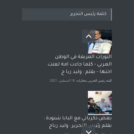
كلمة رئيس التحرير
بعد معارك قضائية طاحنة كتب
وترافع فيها بنفسه مرة اخرى..
الشيخ طارق يوسف يقهر
الحكومة الأمريكية ، فأعطوه
الثورات المزيفة في الوطن
الجنسية عن يد وهم صاغرون،
العربي - كلما جاءت امة لعنت
آراء حرة
,
مختارات
7 أبريل، 2023
اختها - بقلم : وليد ربا ح
كلمة رئيس التحرير
,
مختارات
18 أغسطس، 2021
بعض ذكرياتي مع البابا شنودة :
بقلم رئيس التحرير : وليد رباح