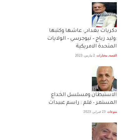
دكريات بغداد ٍ: عاشها وكتبها
:وليد رباح – نيوجرسي – الولايات
المتحدة الامريكية
القصة
,
مختارات
2 مارس، 2023
الاستيطان ومسلسل الخداع
المستمر – قلم : راسم عبيدات
منوعات
23 فبراير، 2023