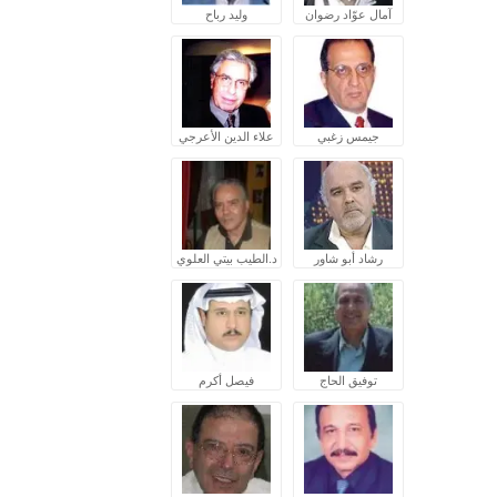
آمال عوّاد رضوان
وليد رباح
جيمس زغبي
علاء الدين الأعرجي
رشاد أبو شاور
د.الطيب بيتي العلوي
توفيق الحاج
فيصل أكرم