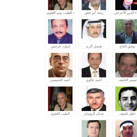
ء الدين الأعرجي
رشاد أبو شاور
د.الطيب بيتي العلوي
توفيق الحاج
فيصل أكرم
إدوارد جرجس
تيسير الناشف
أحمد ختّاوي
أحمد الخميسي
خليل ناصيف
عدنان الروسان
الطيب العلوي