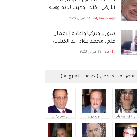
الكتاب الصَّوتي – عوالم تحت
الأرض – قلم : وهيب نديم وهبه
دراسات
,
مختارات
23 فبراير، 2023
سوريا وتركيا واعادة الاعمار –
قلم : محمد فؤاد زيد الكيلاني
آراء حرة
18 فبراير، 2023
بعض من مبدعي ( صوت العروبة )
ال عوّاد رضوان
وليد رباح
جيمس زغبي