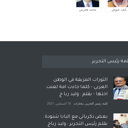
نايف عبوش
محمد هجرس
مة رئيس التحرير
الثورات المزيفة في الوطن
العربي - كلما جاءت امة لعنت
اختها - بقلم : وليد ربا ح
كلمة رئيس التحرير
,
مختارات
18 أغسطس، 2021
بعض ذكرياتي مع البابا شنودة :
بقلم رئيس التحرير : وليد رباح