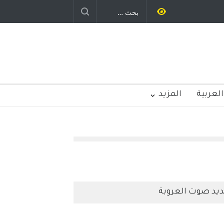
ليد رباح – نيوجرسي – الولايات المتحدة
الامريكية
العربية
المزيد
يد صوت العروبة