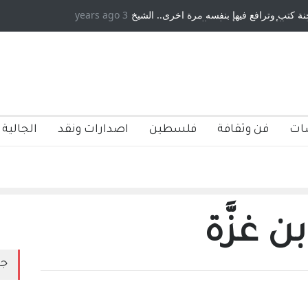
 كتب وترافع فيها بنفسه مرة اخرى.. الشيخ
3 years ago
دكريات بغداد ٍ: عاشها وكتبها :و
ة الأمريكية ، فأعطوه الجنسية عن يد وهم
صاغرون،
ات
فن وثقافة
فلسطين
اصدارات ونقد
الجالية 
ن غزَّة
جد