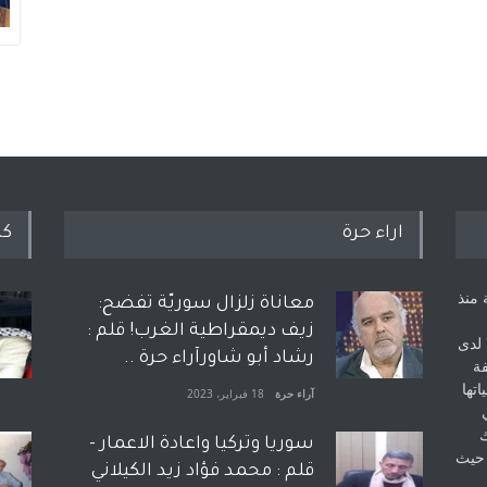
اراء حرة
كل
 منذ
معاناة زلزال سوريّة تفضح:
زيف ديمقراطية الغرب! قلم :
 لدى
رشاد أبو شاورآراء حرة ..
فة
اتها
آراء حرة
18 فبراير، 2023
ك
سوريا وتركيا واعادة الاعمار -
 حيث
قلم : محمد فؤاد زيد الكيلاني