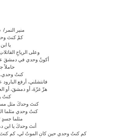
منير النمر/ 
كمْ كنتَ وحد
يا ابن
وعلى الرياحِ القاتلات
أكونُ وحدي في دمشقَ عروب
حاملاً ج
كنتُ وحدي.. 
فانتشلني، أرفع البارود ع
هزّ غزّةَ، أو دمشقَ، أو ا
كنتُ و
كنتَ وحدكَ مثل مسكين
كنتُ وحدي مثلما الت
مثلما جسدٍ ت
أنتَ وحدكَ يا ابن دم
كم كنتُ وحدي حين كان الموتُ لي، كم كنتَ