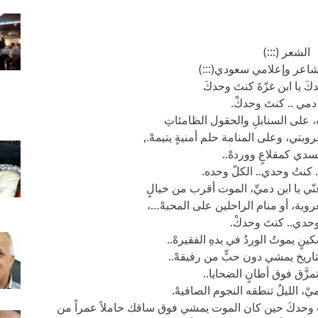
الشعر (:::)
شاعر وإعلامي سعودي(:::)
كَ يا ابن غزّةَ كنتَ وحدكَ
 دمي .. كنتَ وحدكْ.
ِ، على السنابلِ والحقول الظامئاتِ
تي، وعلى المنامة حلم أمنيةٍ يتيمهْ.,
سدي كمقلاعٍ ووردهْ..
كنتُ وحدي.. الكلّ وحده.
نّي يا ابن دميِّ، الموت أقرب من خيالٍ
لعروبة، أو منام الراحلين على المحبهْ…،
حدي.. كنتَ وحدكْ.
ٍ يموتُ الوردُ في يدهِ الفقيرهْ..
اريخ يمشي دون حبٍّ من رفيقهْ..
مزَّق فوق أطانٍ الضحايا..
يْ، الليلُ تنطقه النجوم الصافيهْ.
 وحدكَ حين كان الموت يمشي فوق ساقك حاملاً عمراً من