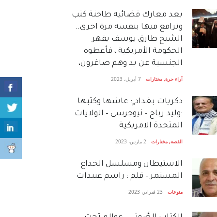
بعد معارك قضائية طاحنة كتب
وترافع فيها بنفسه مرة اخرى..
الشيخ طارق يوسف يقهر
الحكومة الأمريكية ، فأعطوه
الجنسية عن يد وهم صاغرون،
آراء حرة
,
مختارات
7 أبريل، 2023
دكريات بغداد ٍ: عاشها وكتبها
:وليد رباح – نيوجرسي – الولايات
المتحدة الامريكية
القصة
,
مختارات
2 مارس، 2023
الاستيطان ومسلسل الخداع
المستمر – قلم : راسم عبيدات
منوعات
23 فبراير، 2023