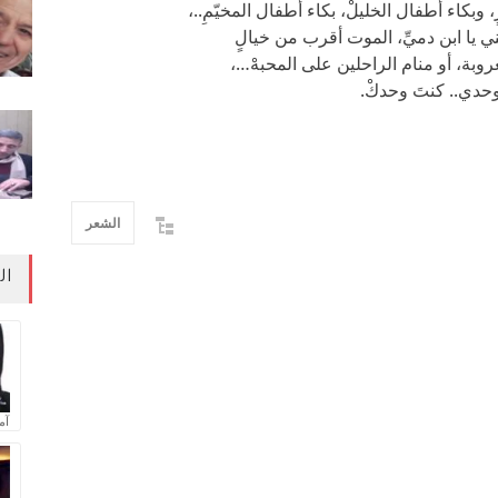
وبكاء أطفال الخليلْ، بكاء أطفال المخيّمِ..،
ني يا ابن دميِّ، الموت أقرب من خيالٍ
لعروبة، أو منام الراحلين على المحبهْ…،
حدي.. كنتَ وحدكْ.
الشعر
ال
آم