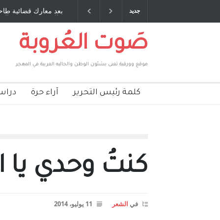
 صديق عمري ، صبحي مخلوف : بقلم : سعد الله
بعد معارك قضائية طاحنة
جديد
بركات
طارق يوسف يقهر الحكوم
صَوت العُروبة
موقع وورقية تعنى بشئون الوطن والجاليه العربية في المهجر
كلمة رئيس التحرير
آراء حرة
دراس
كنتُ وحدي يا اب
في
الشعر
11 يوليو، 2014