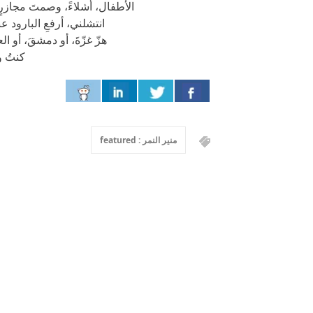
الأطفال، أشلاءً، وصمتَ مجازرٍ، 
انتشلني، أرفعِ البارود ع
هزّ غزّةَ، أو دمشقَ، أو ا
كنتُ و
منير النمر : featured