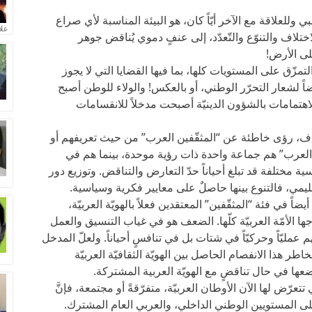
ي وللعلاقة مع الآخر أيّاً كان، هو البيئة المناسبة لأي صراع
علا
ختلاف والتنوّع والتّعدّد، إلى عنفٍ دموي يُناقض جوهر
لى الأرض!
لتمزّق على المستويات كلها، بما فيها القضايا التي لا يجوز
ضاً لشعار التحرّر الوطني، أو بالعكس! والولاء للوطن أصبح
لاهتمامات بالشؤون الدينيّة أصبحت مدخلاً للانقسامات
داف، رؤى خاطئة عن “المثقّفين العرب” من حيث تعريفهم أو
 العرب” هم جماعة واحدة ذات رؤية موحدة، بينما هم في
 مختلفة قد تبلغ أحياناً حدّ التعارض والتناقض. وتوزيع دور
مي، فالتنوع بينها حاصلٌ على معايير فكرية وسياسية.
في فئة “المثقّفين” المعتقدين فعلاً بالهويّة العربيّة،
جها الأمّة العربيّة كلّها. الضعف هو في غياب التنسيق والعمل
عمليّاً وحركيّاً في شتات بل في تنافسٍ أحياناً. ولعلّ المدخل
ر هذا الانفصام الحاصل بين الهويّة الثقافيّة العربيّة
وضعها في حال تناقضٍ مع الهويّة العربية المشتركة.
عرّض لها الآن الأوطان العربيّة، متفرّقةً أو مجتمعة، فإنَّ
على المستويين الوطني الداخلي، والعربي العام المشترك.