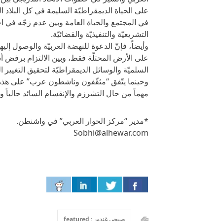
على الحياة الديمقراطيّة السليمة في كل البلاد الع
في المجتمع والحياة العامة وبين عدم زجّه في ا
التشريعيّة والتنفيذيّة والقضائيّة.
وأيضاً، فإنّ الدعوة للنهضة العربيّة والوصول إل
على الأرض المحتلّة فقط، وبين الالتزام برفض 
السلميّة والوسائل الديمقراطيّة لتحقيق التغيي
وحينما يتّفق “مثقّفون وناشطون عرب” على هذه ا
مهماً من حال التشرزم والإنقسام السائد حالياً و
*مدير “مركز الحوار العربي” في واشنطن.
Sobhi@alhewar.com
صبحي غندور : featured