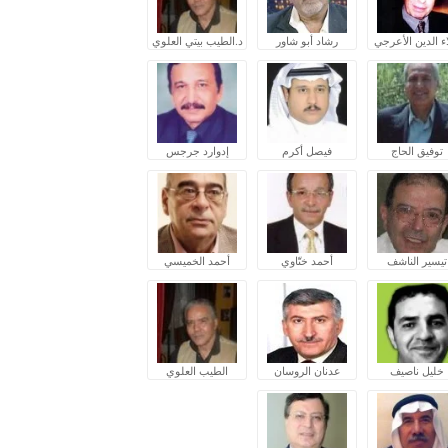
ء الدين الأعرجي
رشاد أبو شاور
د.الطيب بيتي العلوي
توفيق الحاج
فيصل أكرم
إدوارد جرجس
تيسير الناشف
أحمد ختّاوي
أحمد الخميسي
خليل ناصيف
عدنان الروسان
الطيب العلوي