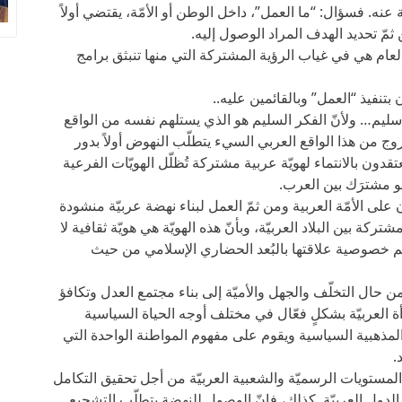
نه. فسؤال: “ما العمل”، داخل الوطن أو الأمّة، يقتضي أولاً
ثمّ تحديد الهدف المراد الوصول إليه.
لعام هي في غياب الرؤية المشتركة التي منها تنبثق برامج
بتنفيذ “العمل” وبالقائمين عليه..
 سليم… ولأنّ الفكر السليم هو الذي يستلهم نفسه من الواقع
وج من هذا الواقع العربي السيء يتطلّب النهوض أولاً بدور
قدون بالانتماء لهويّة عربية مشتركة تُظلّل الهويّات الفرعية
هو مشترَك بين العرب.
على الأمّة العربية ومن ثمّ العمل لبناء نهضة عربيّة منشودة
شتركة بين البلاد العربيّة، وبأنّ هذه الهويّة هي هويّة ثقافية لا
 خصوصية علاقتها بالبُعد الحضاري الإسلامي من حيث
من حال التخلّف والجهل والأميّة إلى بناء مجتمع العدل وتكافؤ
 العربيّة بشكلٍ فعّال في مختلف أوجه الحياة السياسية
والمذهبية السياسية ويقوم على مفهوم المواطنة الواحدة التي
.
لمستويات الرسميّة والشعبية العربيّة من أجل تحقيق التكامل
لدول العربيّة. كذلك، فإنّ الوصول للنهضة يتطلّب التشجيع