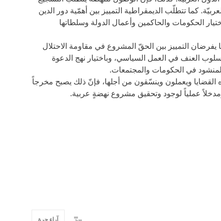
ربيّة. كما تتطلّب الديمقراطية التمييز بين أهمّية دور الدين
ختيار الحكومات والحاكمين وأعمال الدولة وسلطاتها
يها يفرضان التمييز بين الحقّ المشروع في مقاومة الاحتلال
أسلوب العنف في العمل السياسي، وباختيار نهج الدعوة
ر المنشود في الحكومات والمجتمعات.
لقضايا ويعملون وينسّقون من أجلها، فإنّ ذلك يصبح مخرجاً
مدخلاً عملياً لوجود وتحقيق مشروع نهضةٍ عربية.
آراء حرة