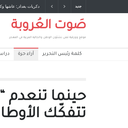
 طاحنة كتب وترافع فيها بنفسه مرة اخرى.. الشيخ
دكريات بغداد ٍ: عاشها وك
جديد
لحكومة الأمريكية ، فأعطوه الجنسية عن يد وهم
صاغرون،
صَوت العُروبة
موقع وورقية تعنى بشئون الوطن والجاليه العربية في المهجر
كلمة رئيس التحرير
آراء حرة
دراس
حينما تنعدم “ا
تتفكّك الأوطا