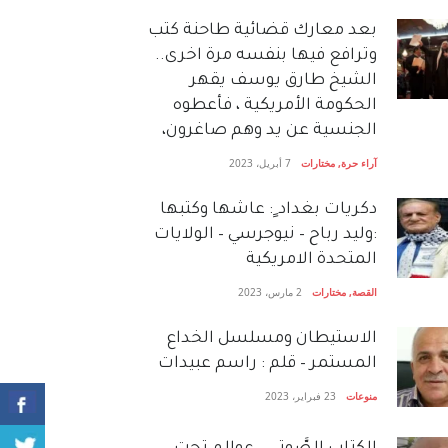
بعد معارك قضائية طاحنة كتب
وترافع فيها بنفسه مرة اخرى..
الشيخ طارق يوسف يقهر
الحكومة الأمريكية ، فأعطوه
الجنسية عن يد وهم صاغرون،
آراء حرة
,
مختارات
7 أبريل، 2023
دكريات بغداد ٍ: عاشها وكتبها
:وليد رباح – نيوجرسي – الولايات
المتحدة الامريكية
القصة
,
مختارات
2 مارس، 2023
الاستيطان ومسلسل الخداع
المستمر – قلم : راسم عبيدات
منوعات
23 فبراير، 2023