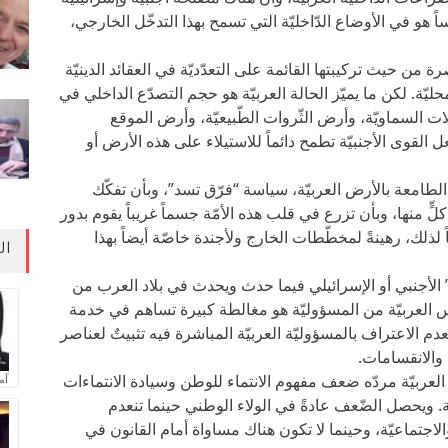
هو في الأوضاع الدّاخليّة التي تسمح بهذا التدخّل الخارجي،
رة من حيث تركيبتها القائمة على التعدّديّة في العقائد الدينيّة
يّة. لكن ما يميّز الحالة العربيّة هو حجم التصدّع الداخلي في
لات السماويّة، وأرض الثّروات الطّبيعيّة، وأرض الموقع
 القوى الأجنبيّة تطمح دائماً للاستيلاء على هذه الأرض أو
الطامعة بالأرض العربيّة، سياسة “فرّق تسد”، وبأن تفكّك
لٍّ منها، وبأن تزرع في قلب هذه الأمّة جسماً غريباً يقوم بدور
ً لذلك، رهينةً لمخطّطات الخارج ولأجندة خاصّة أيضاً بهذا
ال
 الأجنبي أو الإسرائيلي فيما حدث ويحدث في بلاد العرب من
فس العربيّة من المسؤوليّة هو مغالطة كبيرة تساهم في خدمة
دم الاعتراف بالمسؤوليّة العربيّة المباشرة فيه تثبيتٌ لعناصر
 والانقسامات.
العربيّة مردّه ضعف مفهوم الانتماء للوطن وسيادة الانتماءات
آم
ئريّة. ويحصل الضّعف عادةً في الولاء الوطني حينما تنعدم
لاجتماعيّة، وحينما لا تكون هناك مساواة أمام القانون في