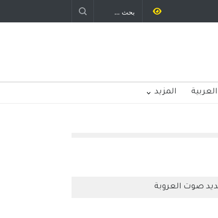
ستمر - قلم : راسم عبيدات
العربية
المزيد
يد صوت العروبة