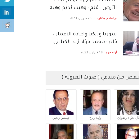
الكتاب الصَّوتي – عوالم تحت
الأرض – قلم : وهيب نديم وهبه
دراسات
,
مختارات
23 فبراير، 2023
سوريا وتركيا واعادة الاعمار –
قلم : محمد فؤاد زيد الكيلاني
آراء حرة
18 فبراير، 2023
بعض من مبدعي ( صوت العروبة )
ال عوّاد رضوان
وليد رباح
جيمس زغبي