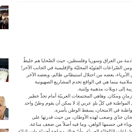
ادمة من العراق وسوريا وفلسطين، حيث الضّحايا هم خليطٌ
الصّراعات الفئويّة المحليّة والإقليمية في الجانب الآخر!
 الأبرياء، بعضه من احتلال استيطاني ظالم، وبعضه الآخر
إسلامية بينما هي في الواقع تخدم المشاريع الصهيونية
ية إلى دويلات مذهبية وإثنية.
زمانٍ ومكان. وهاهي المجتمعات العربيّة أمام تحدٍّ خطير
لمواطنة في كلّ بلدٍ عربي إذ لا يمكن أن يقوم وطنٌ واحد
مواطنة في الامتحان، يسقط الوطن بأسره.
و امتحان جدّي وصعب لهذه الأوطان، من حيث قدرتها على
لوباء في جسمها الواهن، وما فيه أصلاً من ضعف مناعة.
اعات الدّاخليّة العربيّة، وأنّ هناك مصلحة أجنبيّة وإسرائيليّة