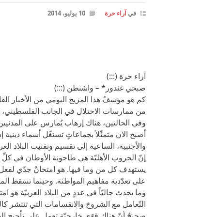
في
آراء حرة
10 يوليو، 2014
آراء حرة (:::)
صبحي غندور* – واشنطن (:::)
كم هو مؤسفٌ هذا المزيج اليومي من الأخبار الق
من ممارسات الاحتلال في الجانب الفلسطيني، ومن 
وفي الحالتين، هناك إرهاب يُمارس على المدنيين
أصبح الآن متمثّلاً بجماعاتٍ تستغّل أسماء دينية 
والأجنبية، الساعية إلى تقسيم وتفتيت البلاد العرب
إنّ الحروب الأهليّة هي طاحونة الأوطان في كلِّ 
يستهدف كل من وما فيها. هو امتحانٌ جدّي لفعل ا
على تعدّدية مفاهيم المواطنة. وحينما تسقط ال
وما يحدث حاليّاً في عددٍ من البلاد العربيّة ه
التّعامل مع الشروخ والانقسامات التي تنتشر كا
صحيحٌ أنّ هناك قوًى خارجيّة تعمل على تأجيج الصّر