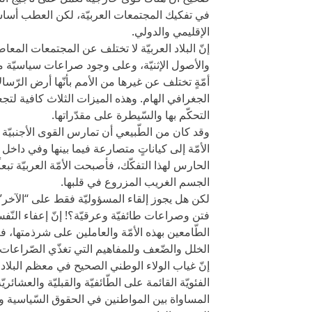
في تفكيك المجتمعات العربيّة، لكن العطب أساساً 
الإقليمي والدولي.
إنّ البلاد العربيّة لا تختلف عن المجتمعات المعاص
والأصول الإثنيّة، وعلى وجود صراعات سياسيّة محل
أمّةٍ تختلف عن غيرها من الأمم بأنّها أرض الرّسا
الجغرافي الهام. وهذه الميزات الثلاث كافية لتجعل
التحكّم بها والسّيطرة على مقدّراتها.
وقد كان من الطّبيعي أن تمارس القوى الأجنبيّة 
الأمّة إلى كياناتٍ متصارعة فيما بينها وفي داخل ك
الحارس لهذا التفكّك، فأصبحت الأمّة العربيّة تبعا
الجسم الغريب المزروع في قلبها.
لكن هل يجوز إلقاء المسؤوليّة فقط على “الآخر”
فتن وصراعات طائفيّة وعرقيّة؟! إنّ إعفاء النّ
الطّامعين بهذه الأمّة والعاملين على شرذمتها، فع
الخلل والضّعف وللمفاهيم التي تغذّي الصّراعات
إنّ غياب الولاء الوطني الصحيح في معظم البلاد 
الفئويّة القائمة على الطّائفيّة والقبليّة والعشا
المساواة بين المواطنين في الحقوق السّياسية وا