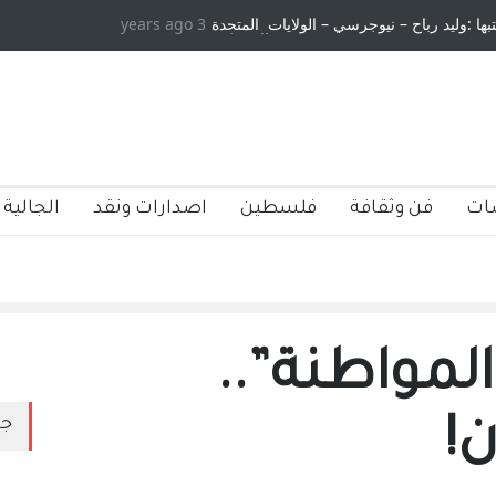
تبها :وليد رباح – نيوجرسي – الولايات المتحدة
3 years ago
الاستيطان ومسلسل الخداع الم
الامريكية
ات
فن وثقافة
فلسطين
اصدارات ونقد
الجالية 
لمواطنة”..
ن!
جد