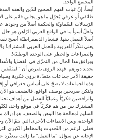
المجتمع الواحد.
أيضاً، إنّ غياب الفهم الصحيح للدّين والفقه المذهب
طائفي أو عرقي يُحوّل ما هو إيجابي قائم على الا
الرّسالات السّماويّة والحكمة أصلاً من وجودها ع
ولعلّ أسوأ ما في الواقع العربي الرّاهن هو حال ا
أصلاً الفصل بينها. فشعار الديمقراطيّة أصبح نقي
يعني تنكّراً للعروبة وللعمل العربي المشترك! وا
والصراعات والخطر على الوحدة الوطنيّة!.
ويرافق هذا الحال من التمزّق في القضايا والأه
تحديد دورهم. فهذه الرؤى تفترض أن “المثقّفين
حقيقة الأمر جماعات متعدّدة برؤى فكرية وسياسية
هذه الجماعات لا يصحّ على أساس جغرافي أو إقلي
ولنكن صريحين بوصف الواقع، فالضعف هو الآن أيضاً 
والرافضين فكريّاً وعمليّاً للفصل بين أهداف تحتا
المشترك بين من هم فكريّاً في موقع واحد، لكنّهم 
السليم لمعالجة هذا الوهن والضعف، هو إدراك مخاط
الواحدة، وبين الانتماءات الأخرى التي يتمّ الآن 
فعلى الرغم من التّحديات والمخاطر الكبرى التي تت
الإجابة عن سؤال: “ما العمل” ما زالت متعثّرة 