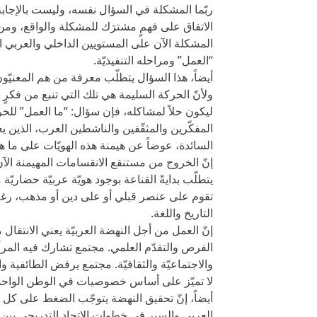
ربّما المشكلة في السؤال نفسه، وليست بالإجابة ع
الاتفاق على فهمٍ مشترَك للمشكلة والواقع، ومن 
المشكلة الآن على المستويين الداخلي والعربي ا
“العمل” ومراحله التنفيذيّة.
أيضاً، هذا السؤال يتطلّب معرفة من هم المعنيّون 
ولأنّ الحركة السليمة هي تلك التي تنبع من فكرٍ
ليكون حلاً لمشاكله، فإن سؤال: “ما العمل” للخر
المفكّرين والمثقّفين والناشطين العرب، الذين يعت
السائدة، عوضاً عن هيمنة هذه الهويّات على ما 
إنّ الخروج من مستنقع الانقسامات المهيمنة الآن 
يتطلّب بدايةً القناعة بوجود هويّة عربيّة حضاريّة م
تقوم على عنصر قبلي أو على دين أو مذهب، رغم
التاريخ واللغة.
إنّ العمل من أجل النهضة العربيّة يعني الانتقال 
الفرص والتقدّم العلمي. مجتمع تشارك فيه المرأة
والاجتماعيّة والثقافيّة. مجتمع يرفض الطائفية 
لا تميّز على أساس خصوصيات في الوطن الواحد
أيضاً، إنّ تحقيق النهضة يتوجّب الضغط على كل ا
العربي والسير في خطوات الاتحاد التدريجي بين ا