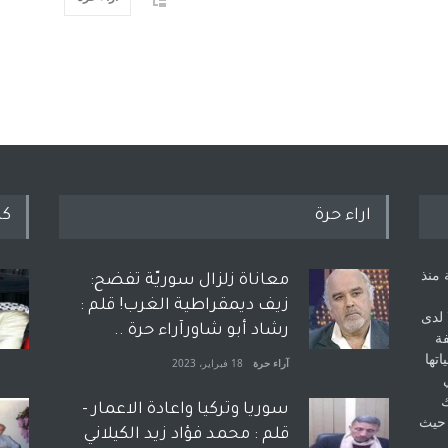
اراء حرة
كل
 منذ
معاناة زلزال سوريّة تفضح:
زيف ديمقراطية الغرب! قلم :
 لدى
رشاد أبو شاورآراء حرة ..
فة
اتها
آراء حرة
18 فبراير، 2023
ك
سوريا وتركيا واعادة الاعمار -
 حيث
قلم : محمد فؤاد زيد الكيلاني