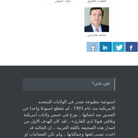
الطيب العلوي
نايف عبوش
محمد هجرس
من نحن؟
اسبوعية مطبوعة تصدر في الولايات المتحده
الامريكية منذ عام 1993 ، لم ‏تنقطع اسبوعا واحدا عن
الصدور منذ انشائها .. توزع في خمس ولايات امريكية
‏وتلاقي قبولا لدى القارىء ..‏ لقد كان الهدف الاول من
اصدار هذه الصحيفة باللغة العربية .. ان الجالية قد
اخذت ‏تنسى لغتها وجمالياتها .. ولم تكن الفضائيات او