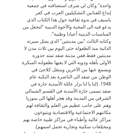
واحدة” وكان لي شرف استضافته في جمعية
إبداع للفنانين التشكيليين العرب في كفر
ياسيف في ندوة ثقافية حول هذا الكتاب الذي
يدعو فيه الى المحبة والأخوة الدينية “لنجعل من
المناسبات الدينية أعيادا وطنية”.
وكتابه الثالث “بين مدينتين” الذي يمثل سيرته
الذاتية منذ الطفولة حتى اليوم بين ثلاث مدن لا
مدينتين فقط.ففي مدينة صفد تمتد جذوره
الأولى بأهله وذويه التي لا يعيها بطفولته المبكرة
ويسمع عنها من الآخرين وينتقل كلاجئ في
الوطن من صفد الى الناصرة بعد النكبة عام
1948. (لنا يا ابا نزار عائلة الأسدية حارة في
صفد تسمى حارة الأسدية في القسم الشمالي
الشرقي من المدينة وقد هجر أهلها الى سوريا
وهم على جانب عظيم من العلم والثقافة لهم
مكانتهم الاجتماعية والاقتصادية ويتبوءون
مراكز عالية وأطباء في مراكز طبية خاصة بهم
ومجمّعات سكنية وتجارية تحمل اسمهم).