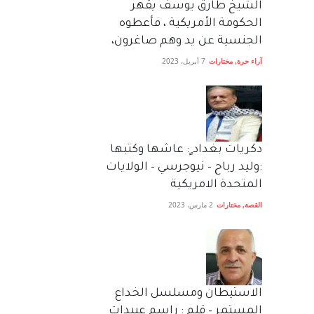
الشيخ طارق يوسف يقهر
الحكومة الأمريكية ، فأعطوه
الجنسية عن يد وهم صاغرون،
آراء حرة
,
مختارات
7 أبريل، 2023
دكريات بغداد ٍ: عاشها وكتبها
:وليد رباح – نيوجرسي – الولايات
المتحدة الامريكية
القصة
,
مختارات
2 مارس، 2023
الاستيطان ومسلسل الخداع
المستمر – قلم : راسم عبيدات