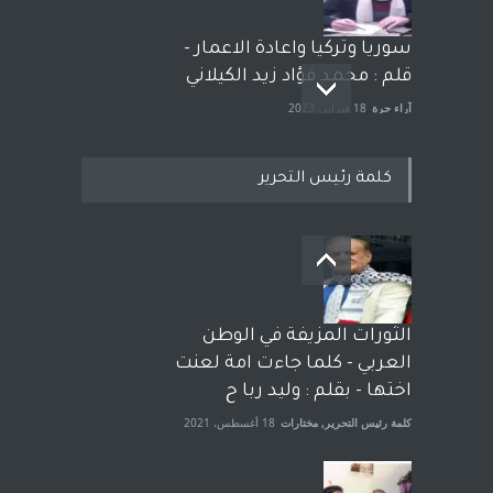
سوريا وتركيا واعادة الاعمار -
قلم : محمد فؤاد زيد الكيلاني
آراء حرة
18 فبراير، 2023
كلمة رئيس التحرير
بعد معارك قضائية طاحنة كتب
وترافع فيها بنفسه مرة اخرى..
الشيخ طارق يوسف يقهر
الحكومة الأمريكية ، فأعطوه
الثورات المزيفة في الوطن
الجنسية عن يد وهم صاغرون،
العربي - كلما جاءت امة لعنت
آراء حرة
,
مختارات
7 أبريل، 2023
اختها - بقلم : وليد ربا ح
كلمة رئيس التحرير
,
مختارات
18 أغسطس، 2021