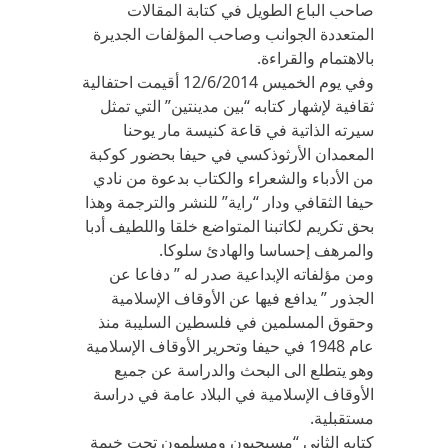
صاحب الباع الطويل في كتابة المقالات
المتعددة الجوانب وصاحب المؤلفات الجديرة
بالاهتمام والقراءة.
وفي يوم الخميس 12/6/2014 أقيمت احتفالية
ثقافية لإشهار كتابه “بين مدينتين” التي تمثل
سيرته الذاتية في قاعة كنيسة مار يوحنا
المعمدان الأرثوذكسي في حيفا بحضور كوكبة
من الأدباء والشعراء والكتاب بدعوة من نادي
حيفا الثقافي ودار “راية” للنشر والترجمة وهذا
بحق تكريم لكاتبنا المتواضع خلقا واللطيف أدبا
والمرهف إحساسا والهادئ سلوكا.
ومن مؤلفاته الإبداعية صدر له ” دفاعا عن
الجذور ” يدافع فيها عن الأوقاف الإسلامية
وحقوق المسلمين في فلسطين السليبة منذ
عام 1948 في حيفا وتحرير الأوقاف الإسلامية
وهو يتطلع الى البحث والدراسة عن جميع
الأوقاف الإسلامية في البلاد عامة في دراسة
مستقبلية.
كتابه الثاني “مسيحيون ومسلمون تحت خيمة