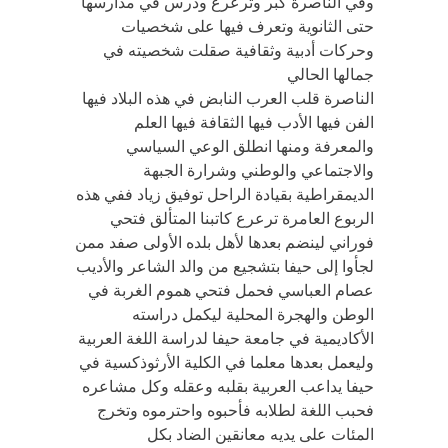
وفي الناصرة كبر وترعرع ودرس في مدارسها
حتى الثانوية وتعرف فيها على شخصيات
وحركات أدبية وثقافية صقلت شخصيته في
جمالها الحالي
الناصرة قلب العرب النابض في هذه البلاد فيها
الفن فيها الأدب فيها الثقافة فيها العلم
والمعرفة ومنها انطلق الوعي السياسي
والاجتماعي والوطني وشرارة الجبهة
الديمقراطية بقيادة الراحل توفيق زياد ففي هذه
الربوع العامرة ترعرع كاتبنا المتألق فتحي
فوراني لينضم بعدها لأهل بلده الأولى صفد ممن
لجأوا إلى حيفا بتشجيع من والد الشاعر والأديب
عصام العباسي فحمل فتحي هموم الغربة في
الوطن والهجرة المحلية ليكمل دراسته
الأكاديمية في جامعة حيفا لدراسة اللغة العربية
وليعمل بعدها معلما في الكلية الأرثوذكسية في
حيفا يداعب العربية بقلبه وعقله وكل مشاعره
فحبب اللغة لطلابه فأحبوه واحترموه وتخرج
المئات على يديه معانقين الضاد بكل