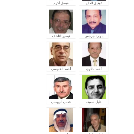
توفيق الحاج
فيصل أكرم
إدوارد جرجس
تيسير الناشف
أحمد ختّاوي
أحمد الخميسي
خليل ناصيف
عدنان الروسان