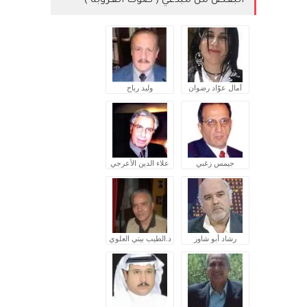
البعض من مبدعي ( صوت العروبة )
آمال عوّاد رضوان
وليد رباح
جيمس زغبي
علاء الدين الأعرجي
رشاد أبو شاور
د.الطيب بيتي العلوي