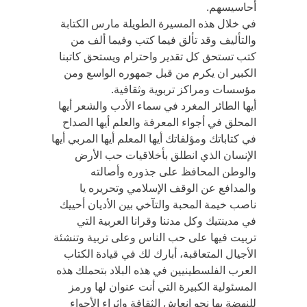
أحاسيسهم.
في خلال هذه المسيرة الطويلة مارس الكتابة
والتأليف وقد تألق فيما كتب وفيما ألف من
كتب تستحق كل تقدير واحترام ويستحق كاتبنا
الكبير ان يكرم من قبل جمهوره الواسع ومن
مؤسسات ومراكز تربوية وثقافية.
أيها الطائر المغرد في سماء الأدب والشعر أيها
المحلق في أجواء المعرفة والعلم أيها الصداح
في كتاباتك ومؤلفاتك أيها المعلم أيها المربي أيها
الإنسان الذي انطلق بأخلاقيات حب الأرض
والوطن المحافظ على جذوره وأصالته
والمدافع عن الوقف الإسلامي وتحريره يا
ناصب خيمة المحبة والتآخي بين الأديان أحييك
في مدينتيك وكل مدننا وقرانا العربية التي
تربيت فيها على حب الناس وعلى تربية وتنشئة
الأجيال المتعاقبة، أبارك لك في قيادة الكتاب
العرب الفلسطينيين في هذه البلاد بتحملك هذه
المسئولية الكبيرة التي أنت عنوان لها ورمز
للنهضة بها نحو إنعاش الثقافة وإثراء الأجواء