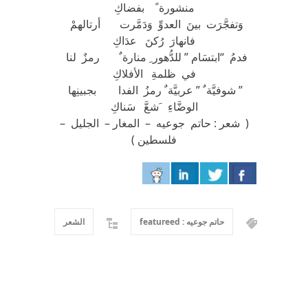
منشورة ً بفضاكِ
وَتفجَّرَت بينَ العدوِّ وَدَمَّرت أرتالهمْ
فانهارَ رُكنَ عدَاكِ
فدمُ “ابتسَام ” للدُّهور ِ منارة ٌ رمزٌ لنا
في ظلمةِ الأفلاكِ
” شوفيَّة ٌ ” عربيَّة ٌ رمزُ الفدا بجبينِها
الوضَّاءِ َشعَّ سَناكِ
( شعر : حاتم جوعيه – المغار – الجليل –
فلسطين )
حاتم جوعيه : featureed
الشعر