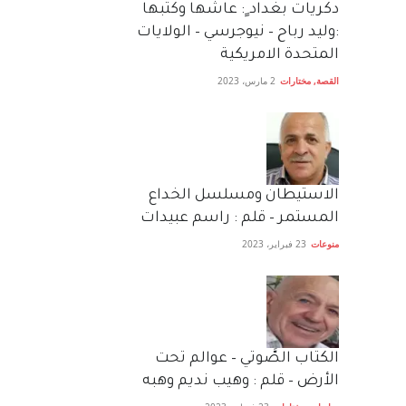
دكريات بغداد ٍ: عاشها وكتبها
:وليد رباح – نيوجرسي – الولايات
المتحدة الامريكية
القصة
,
مختارات
2 مارس، 2023
الاستيطان ومسلسل الخداع
المستمر – قلم : راسم عبيدات
منوعات
23 فبراير، 2023
الكتاب الصَّوتي – عوالم تحت
الأرض – قلم : وهيب نديم وهبه