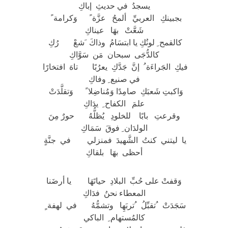
يسجدُ في حديثِ إباكِ
بجبينكِ العربيِّ ألمحُ عزَّة ً وَكرامة ً
شَعَّتْ بهَا عيناكِ
كالقمح ِ لونُكِ يا ابتسَامُ وذاكَ َشعْ رُكِ
كالدُّجَى سبحان مَن سَوَّاكِ
فيكِ الجَراءَة ُ إنَّ جَدَّكِ يعرُبًا تاهَ افتخارًا
في صنيع ِ وفاكِ
وَاكبتِ شَعبَكِ صامِدًا وَمُناضِلا ً وَتقلَّدَتْ
علمَ الكفاح ِ يدَاكِ
وقرعتِ بابًا للخلودِ يُظلُّهُ حورٌ مِنَ
الولدَان ِ فوقَ سَمَاكِ
يا ليتني كنتُ الشَّهيدَ فمنزلي في جنَّةٍ
أحظى بهَا بلقاكِ
وَقفتْ على حُبِّ البلادِ حياتَهَا يا أرضَنا
المعطاء نحنُ فدَاكِ
سَجَدَتْ ُتقبِّلُ ُتربَهِا وتشمُّهُ في لهفة ٍ
كالمُستهام ِ الباكي