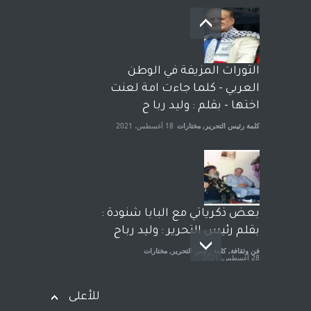
بعد معارك قضائية طاحنة كتب
وترافع فيها بنفسه مرة اخرى..
الشيخ طارق يوسف يقهر
الحكومة الأمريكية ، فأعطوه
الثورات المزيفة في الوطن
الجنسية عن يد وهم صاغرون،
العربي - كلما جاءت امة لعنت
آراء حرة
,
مختارات
7 أبريل، 2023
اختها - بقلم : وليد ربا ح
كلمة رئيس التحرير
,
مختارات
18 أغسطس، 2021
بعض ذكرياتي مع البابا شنودة :
بقلم رئيس التحرير : وليد رباح
فن وثقافة
,
كلمة رئيس التحرير
,
مختارات
28 أغسطس، 2021
للأعلى