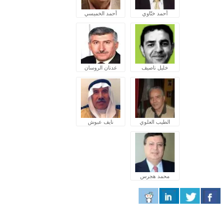
أحمد ختّاوي
أحمد الخميسي
خليل ناصيف
عدنان الروسان
الطيب العلوي
نايف عبوش
محمد هجرس