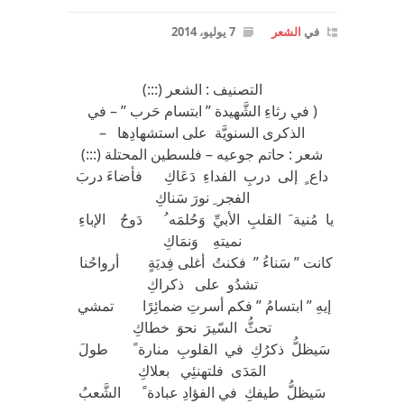
في
الشعر
7 يوليو، 2014
التصنيف : الشعر (:::)
( في رثاءِ الشَّهيدة ” ابتسام حَرب ” – في
الذكرى السنويَّة على استشهادِها –
شعر : حاتم جوعيه – فلسطين المحتلة (:::)
داع ٍ إلى دربِ الفداءِ دَعَاكِ فأضاءَ دربَ
الفجر ِ نورَ سَناكِ
يا مُنية َ القلبِ الأبيِّ وَحُلمَه ُ دَوحُ الإباءِ
نميتهِ وَنمَاكِ
كانت ” سَناءُ ” فكنتُ أغلى فِديَةٍ أرواحُنا
تشدُو على ذكراكِ
إيهِ ” ابتسامُ ” فكم أسرتِ ضمائِرًا تمشي
تحثُّ السّيرَ نحوَ خطاكِ
سَيظلُّ ذكرُكِ في القلوبِ منارة ً طولَ
المَدَى فلتهنئِي بعلاكِ
سَيظلُّ طيفكِ في الفؤادِ عبادة ً الشَّعبُ