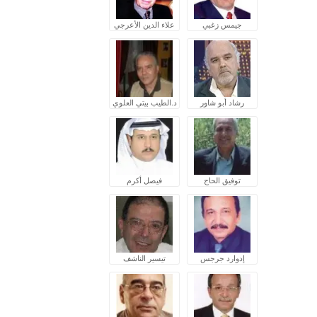
جيمس زغبي
علاء الدين الأعرجي
رشاد أبو شاور
د.الطيب بيتي العلوي
توفيق الحاج
فيصل أكرم
إدوارد جرجس
تيسير الناشف