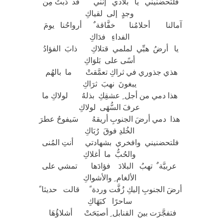
فلتحضنيني يا بلادي إنني قد ذبتُ مِن
وجدٍ إلى لقياكِ
آمالنا أحلامُنا خفَّاقة ٌ أرواحُنا يومَ
الفداءِ فدَاكِ
يا أرضُ هبِّي لملمي قتلاكِ ذابَ الفؤادُ
أسًى على بَلوَاكِ
هذي جذوري في ثراكِ تعمَّقتْ ما بالهُم
يبغونَ نهبَ ثرَاكِ
هذا دمي من أجل ِ عشقِكِ بذلهُ لولاكِ ما
عرفَ السُّهَى لولاكِ
هذا دمي أرضَ الجنوبِ أريقهُ سَيفوحُ عطرَ
الخُلدِ فوقَ رُبَاكِ
فلتحضنيني وافخري بشهادتي أنتِ المُنى
والحُبُّ ما أغلاكِ
عربيَّة ٌ تهبُ البلادَ فؤادَها تمشي على
الألغام ِ والأشواكِ
أرضَ الجنوبِ إليكِ زُفَّت وردة ً قالت حديثا ً
ساحرًا كبَهَاكِ
فتفجَّرَت بينَ القنابل ِ أصبَحَتْ أشلاؤُهَا