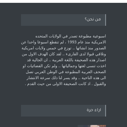
من نحن؟
اسبوعية مطبوعة تصدر في الولايات المتحده
الامريكية منذ عام 1993 ، لم ‏تنقطع اسبوعا واحدا عن
الصدور منذ انشائها .. توزع في خمس ولايات امريكية
‏وتلاقي قبولا لدى القارىء ..‏ لقد كان الهدف الاول من
اصدار هذه الصحيفة باللغة العربية .. ان الجالية قد
اخذت ‏تنسى لغتها وجمالياتها .. ولم تكن الفضائيات او
الصحف العربية المطبوعة في الوطن ‏العربي تصل
الى هذه الناحية .. وقد يسر لنا ذلك سرعة الانتشار
والقبول . اذ كانت ‏الصحيفة الاولى من حيث القدم . ‏
اراء حرة