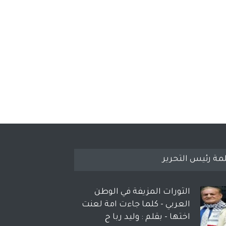
مة رئيس التحرير
الثورات المزيفة في الوطن
العربي - كلما جاءت امة لعنت
اختها - بقلم : وليد ربا ح