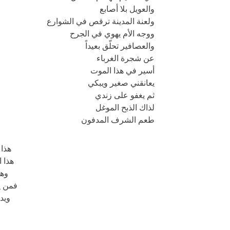
والعويل بلا أصابع
ولعنة المدينة ترقص في الشوارع
ووجه الأم يهوي في الجرح
والعصافير تحلّق بعيداً
عن شجرة الغرباء
أسير في هذا الموت
يعانقني صغير ويبكي
ثم يغفو على زندي
لذاك الذبح الموغل
طعم الشرف المدفون
هذا د
هذا 
وهذ
فمن ي
ويد