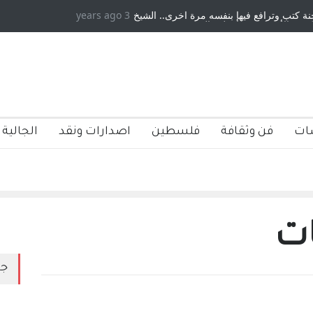
افع فيها بنفسه مرة اخرى.. الشيخ
3 years ago
دكريات بغداد ٍ: عاشها وكتبها :وليد رباح
كية ، فأعطوه الجنسية عن يد وهم
صاغرون،
ات
فن وثقافة
فلسطين
اصدارات ونقد
الجالية 
ات
جد