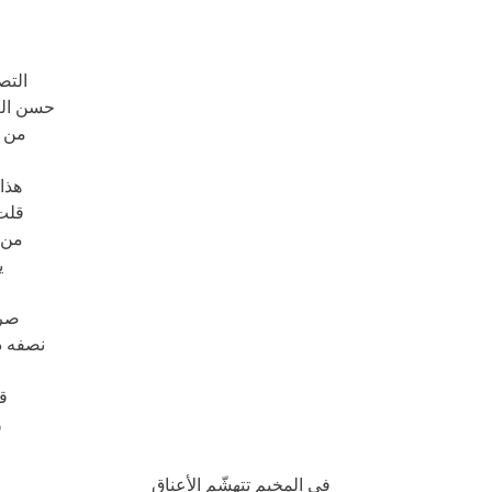
التص
حسن العا
من أ
و
هذا
قلت
من 
ي
صرا
نصفه د
قب
و
في المخيم تتهشّم الأعناق