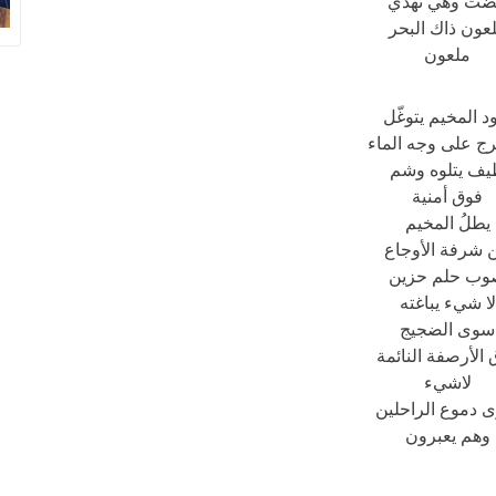
ت وهي تهذي
عون ذاك البحر
ملعون
د المخيم يتوغّل
رج على وجه الماء
ف يتلوه وشم
فوق أمنية
يطلُ المخيم
 شرفة الأوجاع
ب حلم حزين
لا شيء يباغته
سوى الضجيج
الأرصفة النائمة
لاشيء
 دموع الراحلين
وهم يعبرون