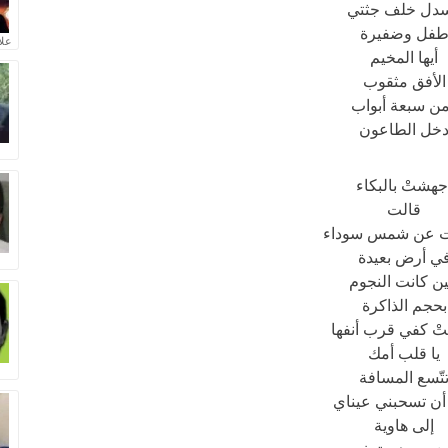
سدل خلف جثتي
فل وضفيرة
علا
أيها المخيم
الأفق مثقوب
ن سبعة أبواب
خل الطاعون
جهشتْ بالبكاء
قالت
 عن شمس سوداء
ي أرض بعيدة
ن كانت النجوم
بحجم الذاكرة
ْ كفي قرب أنفها
يا قلب أمك
تّسع المسافة
أن تسحبني عيناي
إلى هاوية