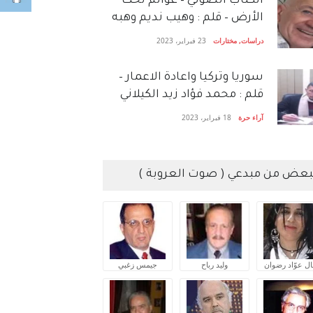
الكتاب الصَّوتي – عوالم تحت
الأرض – قلم : وهيب نديم وهبه
دراسات
,
مختارات
23 فبراير، 2023
سوريا وتركيا واعادة الاعمار –
قلم : محمد فؤاد زيد الكيلاني
آراء حرة
18 فبراير، 2023
بعض من مبدعي ( صوت العروبة )
ال عوّاد رضوان
وليد رباح
جيمس زغبي