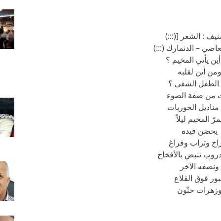
نيف : الشعر [(:::)
صي – الدنمارك (:::)
ين يأتي المخيم ؟
من أين لقلبه
 الطفل الشقي ؟
 من ضفة الضوء
مناديل الحوريات
مرّ المخيم ليلاً
يحضن قيده
خ وتراب وفراغ
روب تنبض بالأفخاخ
ونصفه الآخر
ور فوق القلاع
زهرات حنّون