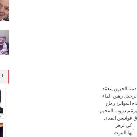
ال
منا الحزين يتعمّد
الرحيل رهين الماء
ه الموانئ رماح
رمّم دروب المخيم
آم
ق فوانيس المدى
كي نزهر
أيها الموت