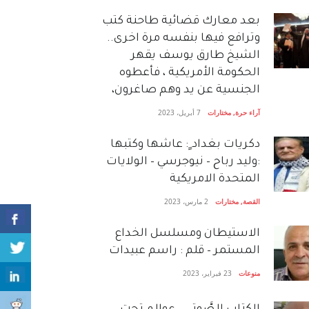
بعد معارك قضائية طاحنة كتب
وترافع فيها بنفسه مرة اخرى..
الشيخ طارق يوسف يقهر
الحكومة الأمريكية ، فأعطوه
الجنسية عن يد وهم صاغرون،
آراء حرة
,
مختارات
7 أبريل، 2023
دكريات بغداد ٍ: عاشها وكتبها
:وليد رباح – نيوجرسي – الولايات
المتحدة الامريكية
القصة
,
مختارات
2 مارس، 2023
الاستيطان ومسلسل الخداع
المستمر – قلم : راسم عبيدات
منوعات
23 فبراير، 2023