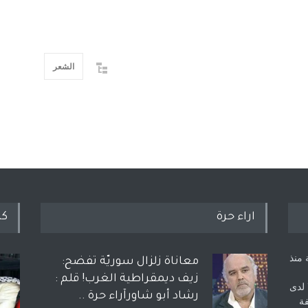
الشعر
اراء حرة
كل
 منذ
معاناة زلزال سوريّة تفضح:
زيف ديمقراطية الغرب! قلم :
 لدى
رشاد أبو شاورآراء حرة ..
فة