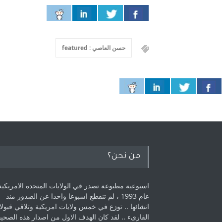
حسن العاصي : featured
من نحن؟
اسبوعية مطبوعة تصدر في الولايات المتحده الامريكية
عام 1993 ، لم ‏تنقطع اسبوعا واحدا عن الصدور منذ
انشائها .. توزع في خمس ولايات امريكية ‏وتلاقي قبولا
القارىء ..‏ لقد كان الهدف الاول من اصدار هذه الصحي