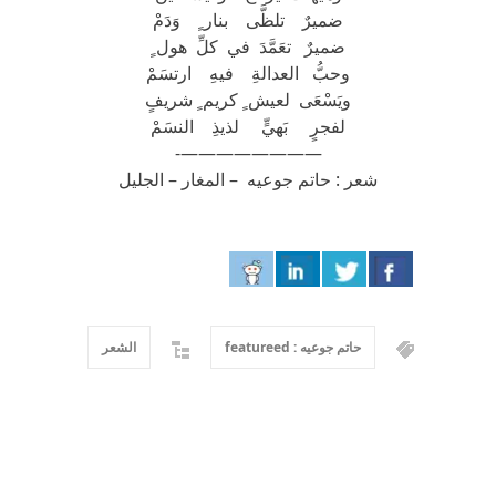
ضميرٌ تلظَّى بنار ٍ وَدَمْ
ضميرٌ تعَمَّدَ في كلِّ هول ٍ
وحبُّ العدالةِ فيهِ ارتسَمْ
ويَسْعَى لعيش ٍ كريم ٍ شريفٍ
لفجرٍ بَهيٍّ لذيذِ النسَمْ
————————-
شعر : حاتم جوعيه – المغار – الجليل
حاتم جوعيه : featureed
الشعر