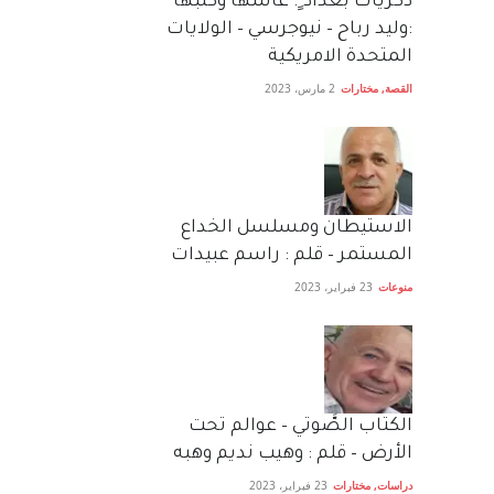
دكريات بغداد ٍ: عاشها وكتبها
:وليد رباح – نيوجرسي – الولايات
المتحدة الامريكية
القصة
,
مختارات
2 مارس، 2023
الاستيطان ومسلسل الخداع
المستمر – قلم : راسم عبيدات
منوعات
23 فبراير، 2023
الكتاب الصَّوتي – عوالم تحت
الأرض – قلم : وهيب نديم وهبه
دراسات
,
مختارات
23 فبراير، 2023