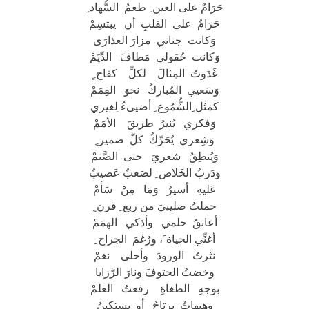
حَرَامٌ على العين ِ طعمُ السُّهاد ِ
حَرَامٌ على القلبِ أن يبتسِمْ
وَكانت جناني مزارَ العذارَى
وَكانت حُقولي مَطافَ الدِّيَمْ
غَدَوتُ المِثالَ لكلِّ كفاح ٍ
وَسَعيي المُباركُ نحوَ القِمَمْ
كمثل ِالشُّمُوع ِ أضيىءُ لِغيري
وَفكري يُنيرُ طريقَ الأمَمْ
وَشِعري يُحَرِّكُ كلَّ ضمير ٍ
وَيُنطِقُ شعريَ حتى الصَّنمْ
وَدَربُ الخَلاص ِ لصَعبٌ عَصيبٌ
عَليهِ أسيرُ وَمَا مِنْ سَأمْ
حملتُ صليبيَ من ربع ِ قرن ٍ
أعانقُ حلمي وأذكي الهمَمْ
أغنِّي الحياة َ، ورُغمَ الجراح ِ
نثرتُ الورودَ وأحلى نغمْ
وخضتُ الحتوفَ ونارَ الرَّزايا
بوجهِ الطغاةِ رفعتُ العلمْ
وهيهاتُ يرتاحُ أو يستكينُ