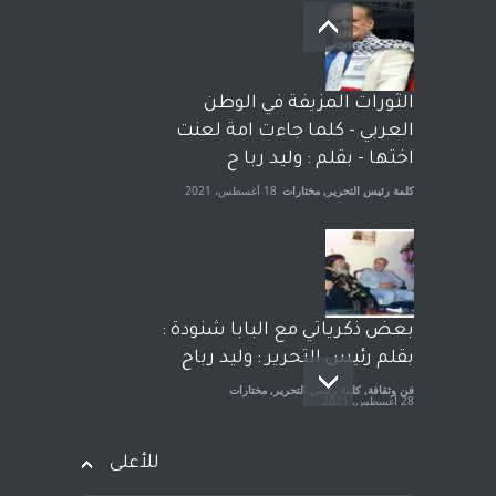
بعد معارك قضائية طاحنة كتب
وترافع فيها بنفسه مرة اخرى..
الشيخ طارق يوسف يقهر
الحكومة الأمريكية ، فأعطوه
الثورات المزيفة في الوطن
الجنسية عن يد وهم صاغرون،
العربي - كلما جاءت امة لعنت
آراء حرة
,
مختارات
7 أبريل، 2023
اختها - بقلم : وليد ربا ح
كلمة رئيس التحرير
,
مختارات
18 أغسطس، 2021
بعض ذكرياتي مع البابا شنودة :
بقلم رئيس التحرير : وليد رباح
فن وثقافة
,
كلمة رئيس التحرير
,
مختارات
28 أغسطس، 2021
للأعلى