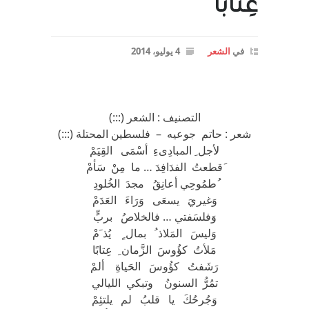
عِتابًا
في
الشعر
4 يوليو، 2014
التصنيف : الشعر (:::)
شعر : حاتم جوعيه – فلسطين المحتلة (:::)
لأجل ِ المبادِىءِ أسْمَى القِيَمْ
َقطعتُ الفدَافِدَ … ما مِنْ سَأمْ
ُطمُوحِي أعانِقُ مجدَ الخُلودِ
وَغيريَ يسعَى وَرَاءَ العَدَمْ
وَفلسَفتي … فالخلاصُ بربٍّ
وَليسَ المَلاذ ُ بمال ٍ يُذ َمْ
مَلأتُ كؤُوسَ الزَّمان ِ عِتابًا
رَشَفتُ كؤُوسَ الحَياةِ ألمْ
تمُرُّ السنونُ وتبكي الليالي
وَجُرحُكَ يا قلبُ لم يلتئِمْ