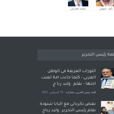
نايف عبوش
محمد هجرس
مة رئيس التحرير
الثورات المزيفة في الوطن
العربي - كلما جاءت امة لعنت
اختها - بقلم : وليد ربا ح
كلمة رئيس التحرير
,
مختارات
18 أغسطس، 2021
بعض ذكرياتي مع البابا شنودة :
بقلم رئيس التحرير : وليد رباح