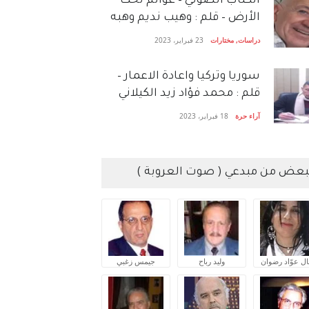
الكتاب الصَّوتي – عوالم تحت
الأرض – قلم : وهيب نديم وهبه
دراسات
,
مختارات
23 فبراير، 2023
سوريا وتركيا واعادة الاعمار –
قلم : محمد فؤاد زيد الكيلاني
آراء حرة
18 فبراير، 2023
بعض من مبدعي ( صوت العروبة )
ال عوّاد رضوان
وليد رباح
جيمس زغبي