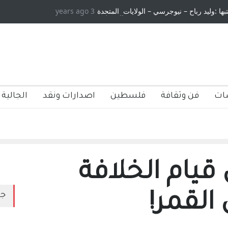
تبها :وليد رباح – نيوجرسي – الولايات المتحدة
3 years ago
الامريكية
ات
فن وثقافة
فلسطين
اصدارات ونقد
الجالية 
يام الخلافة
القمر!
جد