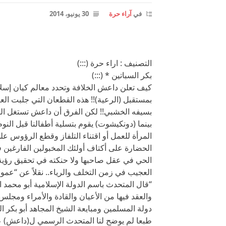
في
آراء حرة
30 يونيو، 2014
التصنيف : اراء حرة (:::)
بكر السباتين * (:::)
كيف تعلن داعش الخلافة وتحدد معالم كيان إسلا
بمستقبل (الرعية)!! هذه القطعان التي جلبت الع
بسيفه الخشبي!! لكن الفرق أن داعش تستغل المر
بينما (دونكيشوت) يقوم بتسلية أطفالنا قبل ال
المرأة للعمل أو اقتناء التلفاز وقطع الرؤوس ع
الحضارة على أكتاف أولئك المخبولين الفارغين فك
الحي في عقل صاحبها ولا حنكته في تحقيق رؤية ا
العجيب في زمن التخلف والرياء.. نقلاً عن “عمو
“قال المتحدث باسم الدولة الإسلامية أبو محمد ا
والعقد فيها من الأعيان والقادة والأمراء ومجل
دولة المسلمين ومبايعة الشيخ المجاهد أبو بكر ا
طبعا لم يوضح لنا المتحدث الرسمي ل(داعش) علا