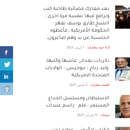
بعد معارك قضائية طاحنة كتب
وترافع فيها بنفسه مرة اخرى..
الشيخ طارق يوسف يقهر
الحكومة الأمريكية ، فأعطوه
الجنسية عن يد وهم صاغرون،
آراء حرة
,
مختارات
7 أبريل، 2023
دكريات بغداد ٍ: عاشها وكتبها
:وليد رباح – نيوجرسي – الولايات
المتحدة الامريكية
القصة
,
مختارات
2 مارس، 2023
الاستيطان ومسلسل الخداع
المستمر – قلم : راسم عبيدات
منوعات
23 فبراير، 2023