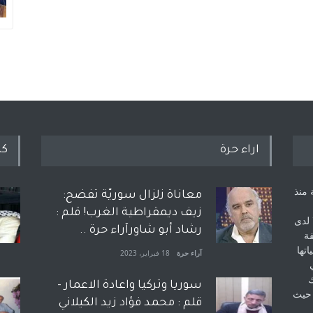
اراء حرة
كل
 منذ
معاناة زلزال سوريّة تفضح:
زيف ديمقراطية الغرب! قلم :
 لدى
رشاد أبو شاورآراء حرة ..
فة
اتها
آراء حرة
18 فبراير، 2023
ك
سوريا وتركيا واعادة الاعمار -
 حيث
قلم : محمد فؤاد زيد الكيلاني