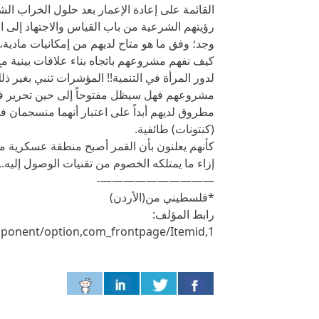
القائمة على إعادة الإعمار بعد حلول الخراب الشام
رؤيتهم الشرعية من باب القياس والاجتهاد إلى
وجد؛ وفق ما هو متاح لديهم من إمكانيات مادية، 
كيف نفهم مشروعهم باتجاه بناء علاقات بينية مع
لدور المرأة في التنمية!! المؤشرات تنبي بغير ذ
مشروعهم فهل سيظل مفتوحاً إلى حين تحرير فل
مطروق لديهم أبداً على اعتبار أنهما منسجمان 
(كنتونات) طائفية.
كأنهم يعلنون بأن القمر أصبح منطقة عسكرية م
إزاء ما يمتلكه الخصوم من تقنيات الوصول إليه..
——————————-
*فلسطيني من(الأردن)
رابط المؤلف:
onent/option,com_frontpage/Itemid,1/