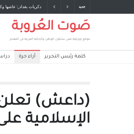
 طاحنة كتب وترافع فيها بنفسه مرة اخرى.. الشيخ
دكريات بغداد ٍ: عاشها وك
جديد
لحكومة الأمريكية ، فأعطوه الجنسية عن يد وهم
صاغرون،
صَوت العُروبة
موقع وورقية تعنى بشئون الوطن والجاليه العربية في المهجر
كلمة رئيس التحرير
آراء حرة
دراس
(داعش) تعلن ق
الإسلامية على 