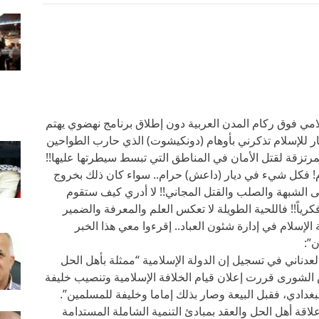
مي فوق ركام المدن العربية دون إطلاق برنامج نهضوي يهتم
ار للإسلام تذكرني بأوهام (دونكيشوت) الذي حارب الطواحين
تزقة لقتل الأمان في المناطق التي تبسط سيطرتها عليها!!
نوم! فكل شيء في ديار (داعش) حرام.. سواء كان ذلك بخروج
لى الشبهة والصلب والقتل المجاني!! لا أدري كيف ستقوم
رياً!! فاللحية الطويلة لا تعكس العلم والمعرفة والضمير
لإسلام في إدارة شئون العباد.. إقرءوا معي هذا الخبر
ن”:
لعدناني في تسجيل إن الدولة الإسلامية “ممثلة بأهل الحل
س الشورى قررت إعلان قيام الخلافة الإسلامية وتنصيب خليفة
لبغدادي، فقبل البيعة وصار بذلك إماما وخليفة للمسلمين”.
قة أهل الحل والعقد بمبادئ التنمية الشاملة المستدامة