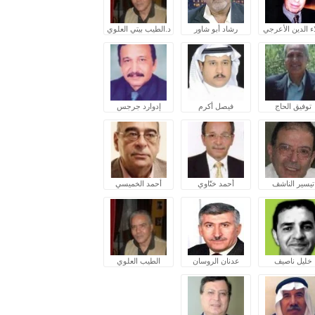
ء الدين الأعرجي
رشاد أبو شاور
د.الطيب بيتي العلوي
توفيق الحاج
فيصل أكرم
إدوارد جرجس
تيسير الناشف
أحمد ختّاوي
أحمد الخميسي
خليل ناصيف
عدنان الروسان
الطيب العلوي