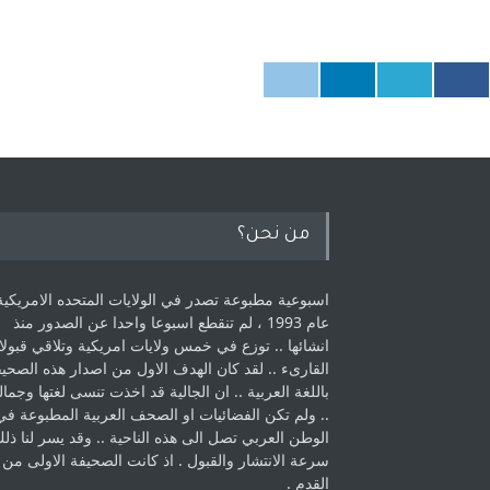
من نحن؟
اسبوعية مطبوعة تصدر في الولايات المتحده الامريكية
عام 1993 ، لم ‏تنقطع اسبوعا واحدا عن الصدور منذ
انشائها .. توزع في خمس ولايات امريكية ‏وتلاقي قبولا
القارىء ..‏ لقد كان الهدف الاول من اصدار هذه الصحي
باللغة العربية .. ان الجالية قد اخذت ‏تنسى لغتها وجمالي
.. ولم تكن الفضائيات او الصحف العربية المطبوعة في
الوطن ‏العربي تصل الى هذه الناحية .. وقد يسر لنا ذل
سرعة الانتشار والقبول . اذ كانت ‏الصحيفة الاولى من
القدم . ‏