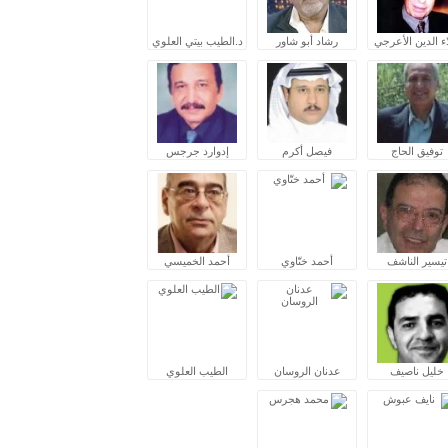
ء الدين الأعرجي
رشاد أبو شاور
د.الطيب بيتي العلوي
توفيق الحاج
فيصل أكرم
إدوارد جرجس
تيسير الناشف
أحمد ختّاوي
أحمد الخميسي
خليل ناصيف
عدنان الروسان
الطيب العلوي