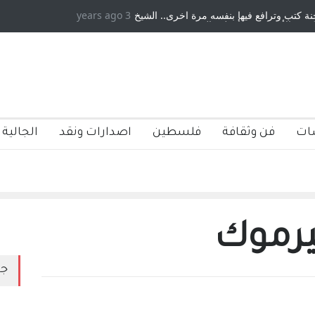
 كتب وترافع فيها بنفسه مرة اخرى.. الشيخ
3 years ago
دكريات بغداد ٍ: عاشها وكتبها :و
ة الأمريكية ، فأعطوه الجنسية عن يد وهم
صاغرون،
ات
فن وثقافة
فلسطين
اصدارات ونقد
الجالية 
يرموك
جد