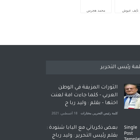
نايف عبوش
محمد هجرس
مة رئيس التحرير
الثورات المزيفة في الوطن
العربي - كلما جاءت امة لعنت
اختها - بقلم : وليد ربا ح
كلمة رئيس التحرير
,
مختارات
18 أغسطس، 2021
بعض ذكرياتي مع البابا شنودة :
بقلم رئيس التحرير : وليد رباح