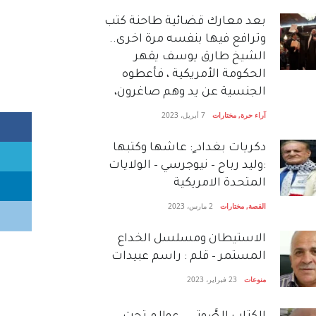
بعد معارك قضائية طاحنة كتب
وترافع فيها بنفسه مرة اخرى..
الشيخ طارق يوسف يقهر
الحكومة الأمريكية ، فأعطوه
الجنسية عن يد وهم صاغرون،
آراء حرة
,
مختارات
7 أبريل، 2023
دكريات بغداد ٍ: عاشها وكتبها
:وليد رباح – نيوجرسي – الولايات
المتحدة الامريكية
القصة
,
مختارات
2 مارس، 2023
الاستيطان ومسلسل الخداع
المستمر – قلم : راسم عبيدات
منوعات
23 فبراير، 2023