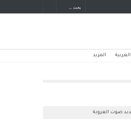
ليد رباح – نيوجرسي – الولايات المتحدة
الامريكية
العربية
المزيد
يد صوت العروبة