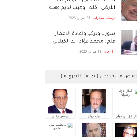
الكتاب الصَّوتي – عوالم تحت
الأرض – قلم : وهيب نديم وهبه
دراسات
,
مختارات
23 فبراير، 2023
سوريا وتركيا واعادة الاعمار –
قلم : محمد فؤاد زيد الكيلاني
آراء حرة
18 فبراير، 2023
بعض من مبدعي ( صوت العروبة )
ال عوّاد رضوان
وليد رباح
جيمس زغبي