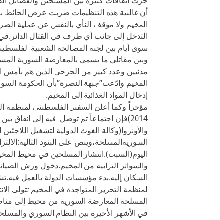
جرت اتفاقات كثيرة بين المسلحين والفصائل الف
أن غالبية هذه التنظيمات ضربت عرض الحائط بكا
المخيم ولا موقف النأي بالنفس عن عملية الصرا
التدخل إلى جانب أي طرف في القتال الدائر.في
سوى أيام بين لجنة المصالحة الشعبية الفلسطي
وبين مقاتلي ما يسمى بالمعارضة السورية المسل
مدنيين وعدد كبير من الجرحى الذين هم بأمس ال
المخيم وادّعت”جبهة النصرة”بأن الحكومة السوري
إدخال المواد الغذائية إلى المخيم.
2014)فإن اجتماعاً تم توصل فيه إلى اتفاق ب
والأونروا(وكالة الغوث الدولية لتشغيل اللاجئي
السوريةالمسلحة،وينص على البنود التالية:الالت
اليوم(السبت).انتشار المسلحين في محيط المخي
والسواتر الترابية من المخيم.دخول ورش الصيانة ا
السكان إليه.بدء مؤسسات الدولة بالعمل فيه.تش
لمنظمة التحرير المتواجدة في المخيم تتولى ا
المسلحة المعارضة السورية من محيط إلى من
في الأشهر الأخيرة بين النظام السوري والمسلح