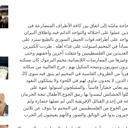
ة ماسّة إلى اتفاق بين كافة الأطراف المتصارعة في
ن عملوا على احتلاله والتواجد الدائم فيه،واطلاق النيران
تتواجد على أطرافه.قوات الجيش السوري بالطبع سترد على
ساداً في المخيم.استولت على غذاء أهله . طردت الكثيرين
العديدين من الفلسطينيين واعتقلت آخرين وأخفتهم وحتى
وغيرها من الممارسات اللإنسانية.مخيم اليرموك كان يسكنه
 والآخرون سوريون.ونتيجة التنكيل بهم , خرج الغالبية من سكانه
والتجؤوا في أماكن كثيرة داخل سوريا وخارجها هرباً من الظروف القاسية في المخيم.لم يتبق فيه سوى 20
لذين, لا يجدون مأوى لهم في اللجوء ولا يمتلكون النقود
م يعاني حصاراً قاسياً , والمسلحون استولوا عنوة على
 أكلوا الحشائش ليسدوا بها رمق الجوع.الأطفال نتجة الحرمان
 في إحدى القبائل الإفريقية التي لم تصلها حضارة ولم
من الجوع من الفلسطينيين في المخيم ما ينوف عن ثلاثين
خيرون بدوا في الوثائق والصور وكأنهم يعيشون إثر الحرب