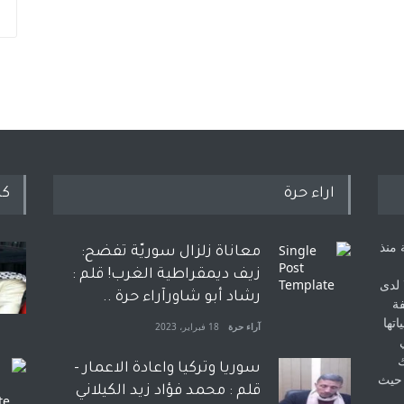
اراء حرة
كل
 منذ
معاناة زلزال سوريّة تفضح:
زيف ديمقراطية الغرب! قلم :
 لدى
رشاد أبو شاورآراء حرة ..
فة
اتها
آراء حرة
18 فبراير، 2023
ك
سوريا وتركيا واعادة الاعمار -
 حيث
قلم : محمد فؤاد زيد الكيلاني