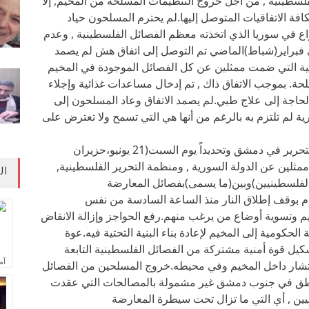
لسطينية , من أجل خروج التنظيمات المسلحة من المخيم, إلا
فة الاتفاقيات المتوصل إليها.لم يحترم المسلحون حياد
ع في سوريا الذي اتخذته معظم الفصائل الفلسطينية , وعدم
 فبراير(شباط)الماضي تم التوصل إلى اتفاق هش لم يصمد
نية التي ضمت ممثلين عن كل الفصائل الموجودة في المخيم
حة. بموجب الاتفاق ذاك , تم إدخال مساعدات غذائية وإجلاء
حاجة إلى علاج طبي.لم يصمد الاتفاق وعاد المسلحون إلى
ة لم تلتزم به بالرغم من أنها هي التي تسمح ولا تعترض على
مؤخراً وكما أعلن السفير الفلسطيني لمنظمة التحرير في دمشق وتحديداً يوم السبت(21 يونيو،حزيران
ين ممثلين عن الدولة السورية , ومنظمة التحرير الفلسطينية,
ال
ن الفلسطينيين)وبين(ما يسمى)بفصائل المعارضة
زام بوقف إطلاق النار منذ الساعة السادسة من نفس
م وتسوية أوضاع من يرغب منهم.رفع الحواجز وإزالة الانقاض
لحكومية إلى المخيم لإعادة بناء البنية التحتية فيه.عوة
كيل قوة أمنية مشتركة من الفصائل الفلسطينية التابعة
آم
لانتشار داخل المخيم وفي محيطه.خروج المسلحين من الفصائل
اطق في جنوب دمشق غير مشمولة بالمصالحات التي عقدت
يين , أي التي ما تزال تحت سيطرة المعارضة