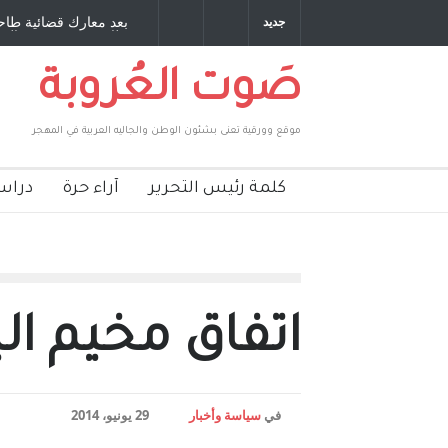
 صديق عمري ، صبحي مخلوف : بقلم : سعد الله
بعد معارك قضائية طاحنة
جديد
بركات
طارق يوسف يقهر الحكوم
صَوت العُروبة
موقع وورقية تعنى بشئون الوطن والجاليه العربية في المهجر
كلمة رئيس التحرير
آراء حرة
دراس
اتفاق مخيم ال
في
سياسة وأخبار
29 يونيو، 2014