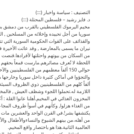
التصنيف : سياسة واخبار (:::)
د. فايز رشيد – فلسطين المحتلة (:::)
مخيم اليرموك الفلسطيني بالقرب من دمشق بحاج
سوريا من أجل تحييده وإخلائه من المسلحين , الذي
والقذائف على القوات الحكومية السورية التي 
نيران ما يسمى بالمعارضة , وقد عاثت الأخيرة ف
من السكان من بيوتهم واحتلتها لأفرادها.قنصت 
اللحظة لا تُعرف مصائرهم.مارست قمعاً بحقهم 
حوالي 150 ألفاً معظمهم من الفلسطينيين
ألفاً كلهم من الفلسطينيين ذوي الظروف السيئة ا
اللازمة له.تحملوا اللجوء وشظف العيش , فالمخي
المخزون الغذائي في المخيم.أهلنا عانوا القلة :
من الغذاء هزلوا, وكأنهم في أسوأ ظروف المجاعة
يكتشفها بشر!.في القرن الواحد والعشرين مات 
من أهله،من بينهم الشيوخ والنساءوالأطفال والأ
العالمية الثانية.هذا هو باختصار واقع المخيم.