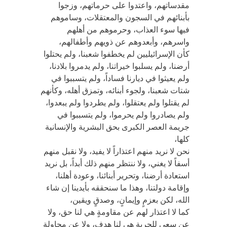
مقدساتهم، واعتدوا على حرماتهم، وزجوا
بأبنائهم في السجون والمعتقلات، وساموهم
فيها سوء العذاب، وحرموهم من أهلهم
واسرهم، وأبعدوهم عن ذويهم وأطفالهم،
كأن الإسرائيليين لم يخطفوا شعبنا، ولم يحتلوا
أرضنا، ولم يسلبوا خيراتنا، ولم يدمروا بلادنا،
ولم يعيثوا في ديارنا فساداً، ولم يتسببوا في
شتات شعبنا، ولجوء أبنائه، وتمزق أهله، وكأنهم
لم يقتلوا ولم يعتقلوا، ولم يطردوا ولم يبعدوا،
ولم يصادروا ولم يحرموا، ولم يتسببوا في
جريمة العصر الكبرى بحق البشرية والإنسانية
كلها،
نحن لا نريد منهم اعتذاراً لا يفيد، ولا نقبل منهم
أسفاً لا يغني، ولا ننتظر منهم ذلك أبداً، بل نريد
استعادة أرضنا، وتحرير أبنائنا، وعودة أهلنا،
وإقامة دولتنا، وهذا ما سنحققه بأيدينا إن شاء
الله، لكن بعزمٍ وإيمانٍ، وصدقٍ ويقين،
كما لا اعتذار لهم عن مقاومةٍ هي لنا حق، ولا
عن سعيٍ للحرية هي لنا هدف، ولا عن محاولةٍ