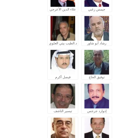
جيمس زغبي
علاء الدين الأعرجي
رشاد أبو شاور
د.الطيب بيتي العلوي
توفيق الحاج
فيصل أكرم
إدوارد جرجس
تيسير الناشف