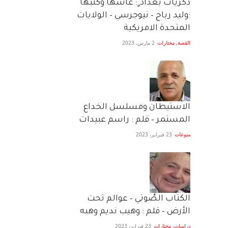
دكريات بغداد ٍ: عاشها وكتبها
:وليد رباح – نيوجرسي – الولايات
المتحدة الامريكية
القصة
,
مختارات
2 مارس، 2023
الاستيطان ومسلسل الخداع
المستمر – قلم : راسم عبيدات
منوعات
23 فبراير، 2023
الكتاب الصَّوتي – عوالم تحت
الأرض – قلم : وهيب نديم وهبه
دراسات
,
مختارات
23 فبراير، 2023