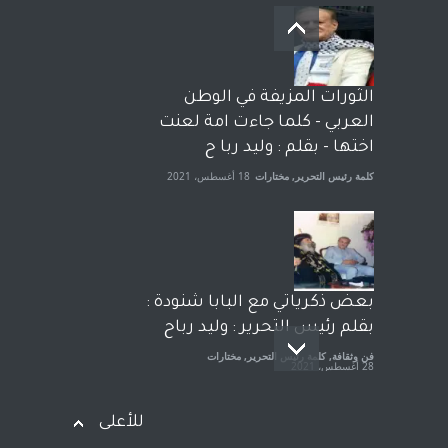
بعد معارك قضائية طاحنة كتب
وترافع فيها بنفسه مرة اخرى..
الشيخ طارق يوسف يقهر
الحكومة الأمريكية ، فأعطوه
الثورات المزيفة في الوطن
الجنسية عن يد وهم صاغرون،
العربي - كلما جاءت امة لعنت
آراء حرة
,
مختارات
7 أبريل، 2023
اختها - بقلم : وليد ربا ح
كلمة رئيس التحرير
,
مختارات
18 أغسطس، 2021
بعض ذكرياتي مع البابا شنودة :
بقلم رئيس التحرير : وليد رباح
فن وثقافة
,
كلمة رئيس التحرير
,
مختارات
28 أغسطس، 2021
للأعلى