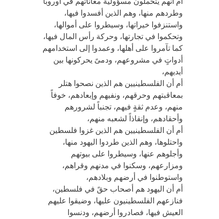
أم أنهم يتحملون مسؤولية معاناتهم في أوروبا
وطردهم منها، وهم الذين أفسدوا فيها،
واستنزفوا خيراتها، وسيطروا على أموالها،
وتحكموا في تجارتها، وحركة رأس المال فيها،
كما تآمروا على أهلها، وعمدوا إلى استخدامهم
أدواتٍ في مشروعهم، ودمىً يحركونها بين
أيديهم،
أم أن الفلسطينيين هم الذين نصحوا هتلر
بمعاقبتهم وحرقهم، ونفيهم وإبعادهم، خوفاً
منهم، وعدم ثقةٍ فيهم، تجنباً لشرورهم
وأحقادهم، وإنقاذاً لشعبه منهم،
أم أن الفلسطينيين هم الذين غزوا فلسطين
واحتلوها، وهم الذين طردوا اليهود منها،
وأجلوهم عنها، وسيطروا على بيوتهم
ومزارعهم، وسكنوا في مدنهم وقراهم،
واستوطنوا في أرضهم وبلادهم،
أم أن اليهود هم أصحاب حقً في فلسطين،
فنازعهم الفلسطينيون عليها، وضيقوا عليهم
العيش فيها، فصادروا أرضهم، ودنسوا