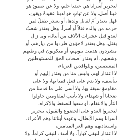
لتحريرِ أسرانا هي عندنا حلم، ولا عن صمودٍ هو
فينا أصل، ولا عن ثباتٍ هو لدينا عقيدةٌ ويقين،
فهل تعتذر أمٌ لقاتل ولدها، أو يعتذر طفلٌ لمن
حرمه من والده قتلاً أو أسراً، وهل يعتذر شعبٌ
لعدوٍ قتل عشرات الآلاف من أبنائه، وما زال
يقتل، وهل يعتذر لاجؤون طردوا من ديارهم، أو
مشردون هدمت بيوتهم، أو منكوبون في وطنهم
وشعبهم، أم يعتذر أصحاب الحق للمستوطنين
المغتصبين، وللوافدين الغرباء،
لا اعتذار لهم، وليس منا من يعتذر إليهم أو
يتأسف، ولا ندم على فعلٍ قمنا بها، ولا على
مقاومةٍ سبقنا بها، ولا أسى على ما قدمنا من
ضحايا أو شهداء، ولا تأنيب لمقاومين حاولوا
الثأر والانتقام، أو سعوا للضغط والإكراه،
ليجبروا العدو على الخضوع والقبول، بتحرير
أسرانا وهم الأبطال، وعودة أبنائنا وهم الأعزاء،
واستعادتهم وهم الغر الميامين،
لا اعتذار لنبقى كباراً، ولا أسف لنبقى كراماً، ولا