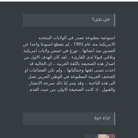
من نحن؟
اسبوعية مطبوعة تصدر في الولايات المتحده
الامريكية منذ عام 1993 ، لم ‏تنقطع اسبوعا واحدا عن
الصدور منذ انشائها .. توزع في خمس ولايات امريكية
‏وتلاقي قبولا لدى القارىء ..‏ لقد كان الهدف الاول من
اصدار هذه الصحيفة باللغة العربية .. ان الجالية قد
اخذت ‏تنسى لغتها وجمالياتها .. ولم تكن الفضائيات او
الصحف العربية المطبوعة في الوطن ‏العربي تصل
الى هذه الناحية .. وقد يسر لنا ذلك سرعة الانتشار
والقبول . اذ كانت ‏الصحيفة الاولى من حيث القدم . ‏
اراء حرة