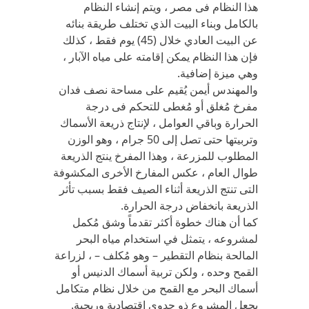
هذا النظام فى مصر ، ويتم إنشاء النظام
بالكامل وبناء البيت الذي تختلف طريقة بنائه
عن البيت العادي خلال (45) يوم فقط ، كذلك
فإن هذا النظام يمكن إقامته على مياه الآبار ،
وهي ميزة إضافية.
والمهندس أيمن يُقيم على مساحة نصف فدان
مفرخ مُغلق أو مُغطى للتحكم فى درجة
الحرارة وباقي العوامل ، لإنتاج ذريعة الأسماك
وتربيتها حتى تصل إلى 50 جرام ، وهو الوزن
المطلوب للمزرعة ، وهذا المفرخ ينتج الذريعة
طوال العام ، عكس المفارخ الأخرى المكشوفة
التى تنتج الذريعة أثناء الصيف فقط بسبب تأثر
الذريعة بانخفاض درجة الحرارة.
كما أن هناك خطوة أكثر تقدماً وشق مُكمل
لمشروعه ، يتمثل في استخدام مياه البحر
المالحة بنظام التقطير – وهو مُكلف – ، لزراعة
القمح وحده ، ولكن تربية أسماك الدنيس أو
أسماك البحر مع القمح من خلال نظام متكامل
يجعل المشروع ذو جدوى اقتصادية وربحية.