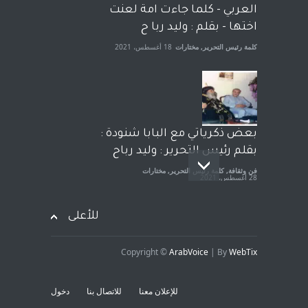
الجنسية عن يد وهم صاغرون،
العربي - كلما جاءت امة لعنت
آراء حرة
,
مختارات
7 أبريل، 2023
اختها - بقلم : وليد ربا ح
كلمة رئيس التحرير
,
مختارات
18 أغسطس، 2021
بعض ذكرياتي مع البابا شنودة :
بقلم رئيس التحرير : وليد رباح
فن وثقافة
,
كلمة رئيس التحرير
,
مختارات
28 أغسطس، 2021
للأعلى
Copyright ©
ArabVoice
| By
WebTix
افتتاحية صوت العروبة : شهادة
خلو من الارهاب - بقلم : وليد
للإعلان معنا
للاتصال بنا
دخول
رباح