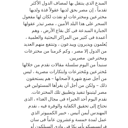
المبدع الذى ينتقل بها لمصاف الدول الأكثر
تقدماً ، إن مصر بحق لديها عقولاً فذة ولديها
مخترعين ومخترعات لو نفذت لكان لها مفعول
السحر على هذا البلد الأمين ، مصر تبذر عقولها
الجبارة المبدعة فى كل بقاع الأرض ، وهم
أعمدة فى كثير من المراكز البحثية والعلمية ،
يُعلمون ويديرون ويبدعون ، وتنتفع منهم العديد
من الدول إلا مصر ، وكم حُرمنا من مخترعات
ومخترعين مصريين.
سنبدأ من اليوم سلسلة مقالات نقدم من خلالها
مُخترعين ومُخترعات وابتكارات مصرية ، ليس
من أجل صنع شهرة لأصحابها – هم يستحقون
ذلك – ولكن من أجل أن يقرأها المسئولين في
مصر ليتبنوا تنفيذ وتطبيق تلك المخترعات.
نقدم اليوم أحد الخبراء فى مجال الغذاء ، الذى
نحتاج إلى تحقيق الكفاية والوفرة فيه ، نقدم
المهندس أيمن أنيس ، خبير الكمبيوتر الذي
عمل لمدة خمسة وعشرون عاماً فى سان
فرانسيسكو بأمريكا فى وادى السيلكون أو