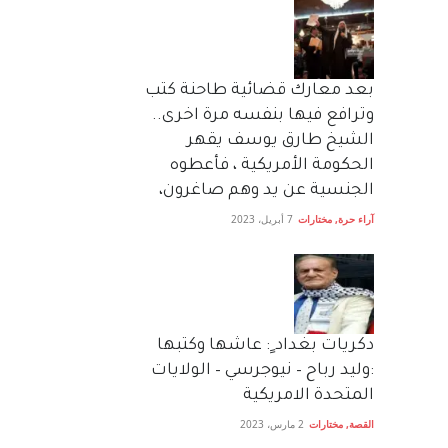
بعد معارك قضائية طاحنة كتب
وترافع فيها بنفسه مرة اخرى..
الشيخ طارق يوسف يقهر
الحكومة الأمريكية ، فأعطوه
الجنسية عن يد وهم صاغرون،
آراء حرة
,
مختارات
7 أبريل، 2023
دكريات بغداد ٍ: عاشها وكتبها
:وليد رباح – نيوجرسي – الولايات
المتحدة الامريكية
القصة
,
مختارات
2 مارس، 2023