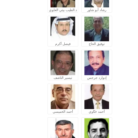
رشاد أبو شاور
د.الطيب بيتي العلوي
توفيق الحاج
فيصل أكرم
إدوارد جرجس
تيسير الناشف
أحمد ختّاوي
أحمد الخميسي