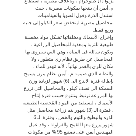
يزنوا (1) كيلوجرام ، وبأعلاف مصرية ، استطاع
م. أيمن أن ينتجها بمكونات مصرية ، حيث
استبدل الذرة وفول الصويا والفيتامينات
بمحاصيل مصرية لينخفض سعر الكيلو إلى جنيه
وربع فقط.
وإخراج الأسماك ومخلفاتها تشكل مواد مخصبة
طبيعية للتربة ومغذية للمحاصيل الزراعية ،
وتكون سائلة فى المياه ، وهي التي ستروى بها
المحاصيل عن طريق نظام ري متطور ، ولا
مكان للري بالغمر نهائياً ، لأنه مُهدر للماء ،
والنظام الذي صممه م . أيمن نظام مرن يسمح
بإطالة فترة الانتاج الى (6) شهور لزيادة وزن
السمكة الى نصف كيلو ، والمحاصيل التى تزرع
بها المزرعة ترتبط وتتنوع حسب فترة إنتاج
الأسماك ، لتستفيد من المواد المُخصبة الطبيعية
، ففترة الـ (3) شهور يتم زراعة محاصيل مثل
الذره والبطيخ والثوم والخص ، وفترة الـ 6
شهور يزرع معها القمح والفراولة ، وقد عمل
المهندس أيمن على تصنيع 95 % من مكونات