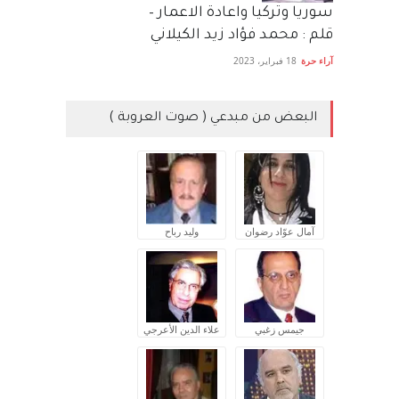
سوريا وتركيا واعادة الاعمار –
قلم : محمد فؤاد زيد الكيلاني
آراء حرة
18 فبراير، 2023
البعض من مبدعي ( صوت العروبة )
آمال عوّاد رضوان
وليد رباح
جيمس زغبي
علاء الدين الأعرجي