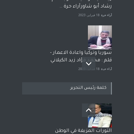
رشاد أبو شاورآراء حرة ..
آراء حرة
18 فبراير، 2023
سوريا وتركيا واعادة الاعمار -
قلم : محمد فؤاد زيد الكيلاني
آراء حرة
18 فبراير، 2023
كلمة رئيس التحرير
بعد معارك قضائية طاحنة كتب
وترافع فيها بنفسه مرة اخرى..
الشيخ طارق يوسف يقهر
الحكومة الأمريكية ، فأعطوه
الثورات المزيفة في الوطن