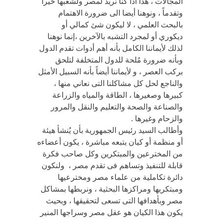
المجالات ، هذا اذا كنا نريد لمصر ولشعبها خيراً
وتقدماً ، ونوهنا أيضا الى ضرورة الاهتمام
بالبحث العلمي ، لا ليكون شئ كمالي أو
ديكوري أو لمجرد التشبه بالآخرين ،إنما نوهنا
لذلك لأيماننا الكامل بأنه أهم أدوات تقدم الدول
وبأنه ضرورة مُلحة للدول المتخلفة لتلحق
بركب العصر ، و لأيماننا أيضاً بأنه السبيل الأمثل
والناجع لحل كل مشاكلنا التى نعاني منها ،
كبيرها وصغيرها ، الطاقة والمياه والزراعة
والصناعة والصحة والتعليم والنقل والمرور
والزحام وغيرها .
وأطالب السيد رئيس الجمهورية بأن يُنشأ هيئة
أو منظمة أو كيان يتبعه مباشرة ، يكون أعضاءه
من المخترعين والمبتكرين وكل صاحب فكرة
قابلة للتنفيذ وتساهم فى تقدم مصر ، ولنكون
دائرة تكاملية من علماء مصر ومخترعيها
ومبتكريها ومراكزها البحثية ، ونربطها بمشاكل
مصر وبأهدافها التى تسعى لتحقيقها ، وبحيث
يكون هذا الكيان هو عقل مصر وسراجها المنير