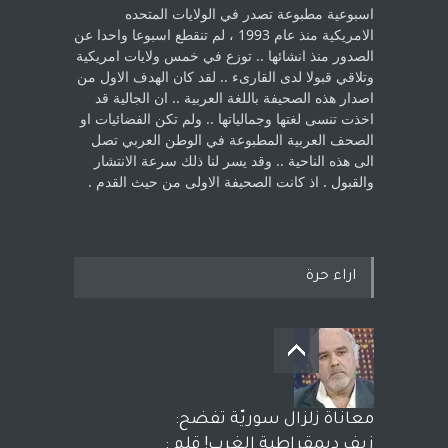
اسبوعية مطبوعة تصدر في الولايات المتحده
الامريكية منذ عام 1993 ، لم ‏تنقطع اسبوعا واحدا عن
الصدور منذ انشائها .. توزع في خمس ولايات امريكية
‏وتلاقي قبولا لدى القارىء ..‏ لقد كان الهدف الاول من
اصدار هذه الصحيفة باللغة العربية .. ان الجالية قد
اخذت ‏تنسى لغتها وجمالياتها .. ولم تكن الفضائيات او
الصحف العربية المطبوعة في الوطن ‏العربي تصل
الى هذه الناحية .. وقد يسر لنا ذلك سرعة الانتشار
والقبول . اذ كانت ‏الصحيفة الاولى من حيث القدم . ‏
اراء حرة
معاناة زلزال سوريّة تفضح:
زيف ديمقراطية الغرب! قلم :