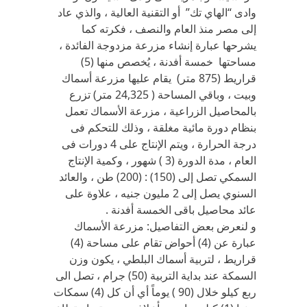
وادى “الهاي تك” أو التقنية العالية ، والذي عاد
إلى مصر منذ العام والنصف ، فكرته كما
يشرحها عبارة إنشاء مزرعة مزدوجة الفائدة ،
مساحتها خمسة أفدنة ، يُخصص منها (5)
قراريط (875 متر) يقام عليها مزرعة أسماك
وبيت ، وباقي المساحة ( 24,325 متر) تزرع
بالمحاصيل الزراعية ، مزرعة الأسماك تعمل
بنظام دورة مائية مغلقة ، وذلك للتحكم فى
درجة الحرارة ، ويتم الإنتاج على 4 دورات فى
العام ، مدة الدورة (3 ) شهور ، وكمية الإنتاج
السمكي تصل إلى (150) : (200) طن ، والعائد
السنوي يصل إلى 2 مليون جنيه ، علاوة على
عائد محاصيل باقى الخمسة أفدنة .
و لنعرض بعض التفاصيل: مزرعة الأسماك
عبارة عن (4) أحواض تقام على مساحة (4)
قراريط ، لتربية أسماك البلطي ، يكون وزن
السمكة عند بداية التربية (50) جرام ، تصل الى
ربع كيلو خلال (90 ) يوماً أي أن كل (4) سمكات