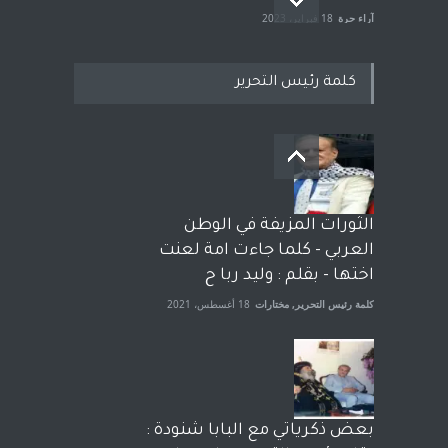
آراء حرة
18 فبراير، 2023
كلمة رئيس التحرير
بعد معارك قضائية طاحنة كتب
وترافع فيها بنفسه مرة اخرى..
الشيخ طارق يوسف يقهر
الحكومة الأمريكية ، فأعطوه
الثورات المزيفة في الوطن
الجنسية عن يد وهم صاغرون،
العربي - كلما جاءت امة لعنت
آراء حرة
,
مختارات
7 أبريل، 2023
اختها - بقلم : وليد ربا ح
كلمة رئيس التحرير
,
مختارات
18 أغسطس، 2021
بعض ذكرياتي مع البابا شنودة :