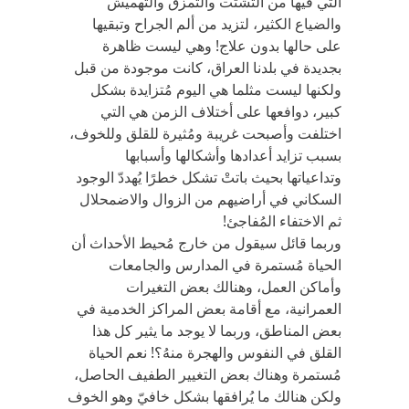
التي فيها من التشتت والتمزق والتهميش
والضياع الكثير، لتزيد من ألم الجراح وتبقيها
على حالها بدون علاج! وهي ليست ظاهرة
بجديدة في بلدنا العراق، كانت موجودة من قبل
ولكنها ليست مثلما هي اليوم مُتزايدة بشكل
كبير، دوافعها على أختلاف الزمن هي التي
اختلفت وأصبحت غريبة ومُثيرة للقلق وللخوف،
بسبب تزايد أعدادها وأشكالها وأسبابها
وتداعياتها بحيث باتتْ تشكل خطرًا يُهددّ الوجود
السكاني في أراضيهم من الزوال والاضمحلال
ثم الاختفاء المُفاجئ!
وربما قائل سيقول من خارج مُحيط الأحداث أن
الحياة مُستمرة في المدارس والجامعات
وأماكن العمل، وهنالك بعض التغيرات
العمرانية، مع أقامة بعض المراكز الخدمية في
بعض المناطق، وربما لا يوجد ما يثير كل هذا
القلق في النفوس والهجرة منهُ؟! نعم الحياة
مُستمرة وهناك بعض التغيير الطفيف الحاصل،
ولكن هنالك ما يُرافقها بشكل خافيّ وهو الخوف