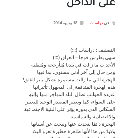
على الداخل
في
دراسات
18 يونيو، 2014
التصنيف : دراسات (:::)
سهى بطرس قوجا – العراق (:::)
الأحداث ما زالت في بلدنا مُتأرجحة ومُتقلبة
ومن حال إلى آخر أدنى مستوى، بما فيها
الهجرة التي ما زالت مستمرة بشكل يثير القلق!
هذه الهجرة المتدفقة إلى المجهول تأثيراتها
عديدة الجوانب تطال البلد المهاجر منها وإليهِ
على السواء، كما وتعتبر المصدر الوحيد للتغيير
السكاني الذي بدوره يؤثر على البنية الاجتماعية
والاقتصادية والسياسية.
الهجرة دائمًا نتحدث عنها ونبحث عن أسبابها
ولابدّ من هذا لأنها ظاهرة خطيرة تغزو البلاد