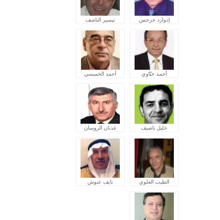
إدوارد جرجس
تيسير الناشف
أحمد ختّاوي
أحمد الخميسي
خليل ناصيف
عدنان الروسان
الطيب العلوي
نايف عبوش