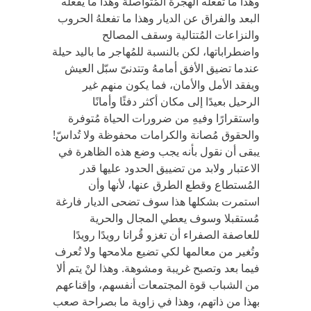
وهذا ما تفعله الهجرة المُتواصلة وهذا ما يفعله
البعد والفراق عن الديار وهذا ما تفعلهُ الحروب
والنزاعات المُتتالية وسقف المصالح
واضطراباتها، لكن بالنسبة للمُهاجر ما باليد حيلة
عندما تضيق الأفق أمامهُ وتتدنىّ سبّل العيش
ويفقد الأمل والأمان، فما يكون منهم غير
الرحيل بعيدًا إلى مكان أكثر دفئًا وأمانًا
واستقرارًا وفيهِ من ضرورات الحياة مُتوفرة
والحقوق مُصانة والكرامات محفوظة ولا تُداسّ!
يبقى أن نقول بأنه يجب وضع هذه الظاهرة في
الاعتبار ولابد من تضييق الحدود عليها قدر
المُستطاع وقطع الطرق عنها، لأنها وأن
استمرت بشكلها هذا سوف تضحى الديار فارغة
مُستقبلا وسوف يعطي المجال والحرية
للعاصفة الصفراء أن تغزو قُرانا رويدًا رويدًا
وتُغير من معالمها لكي تضيع ملامحها ولا تُعرف
فيما بعد وتصبح غريبة ومشوهة. وهذا لنْ يتم ألا
من الشباب قوة المجتمعات أنفسهم، وإقناعهم
بهذا من ذاتهم، وهذا في زاوية ما بصراحة صعب