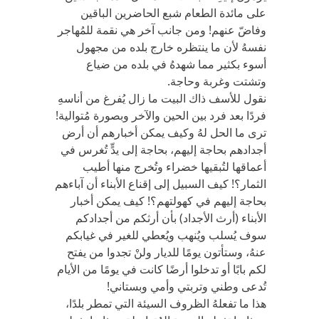
على مائدة الطعام شبع الحاضرين الباقين
وفاضّ عنهم! ومن جانب آخر هي نقمة للمُهاجر
نفسهُ لأن ما ينتظره خارج بلده من مجهول
أسوء بكثير مما شهدهُ في بلده من ضياع
وتشتت وغربة وحاجة.
نقول للأسف ذاك البيت ما زال يُفرغ من أناسهِ
فردًا بعد فرد بين الحين والآخر وبصورة مُتوالية!
ترى ما الحل لهُ وكيف يمكن أخبارهم أن أرض
أجدادهم بحاجة إليهم، بحاجة إلى يدٍّ تُغرس في
أعماقها لتُبقيها خضراء وتُخرج منها أطيب
الثمار؟! كيف السبيل إلى إقناع الأبناء أن آباءهم
بحاجة إليهم في كهولتهم؟! كيف يمكن أخبار
الأبناء (أرث الأجداد) بأن أرثكم من أجدادكم
سوف يُسلب ويُنهب ويُعطي للغير في غيابكم
عنهُ، وستأتون يومًا للديار ولنْ تجدوا من يفتح
لكم بابًا أو تدخلوا أرضًا كانت في يومًا من الأيام
تُدعى وطني وتربتي وأمي وبستاني!
هذا ما تفعلهُ الظروف السيئة التي تمطر بلدًا،