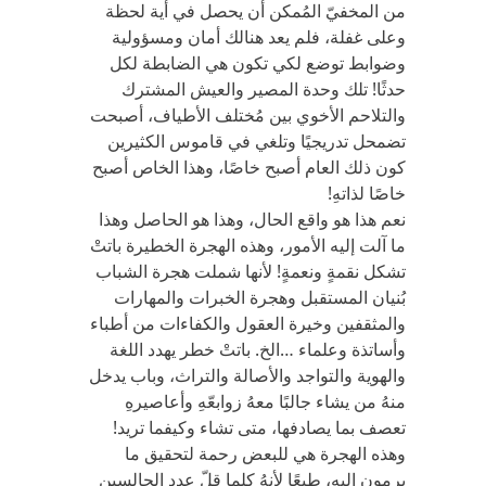
من المخفيّ المُمكن أن يحصل في أية لحظة
وعلى غفلة، فلم يعد هنالك أمان ومسؤولية
وضوابط توضع لكي تكون هي الضابطة لكل
حدثًا! تلك وحدة المصير والعيش المشترك
والتلاحم الأخوي بين مُختلف الأطياف، أصبحت
تضمحل تدريجيًا وتلغي في قاموس الكثيرين
كون ذلك العام أصبح خاصًا، وهذا الخاص أصبح
خاصًا لذاتهِ!
نعم هذا هو واقع الحال، وهذا هو الحاصل وهذا
ما آلت إليه الأمور، وهذه الهجرة الخطيرة باتتْ
تشكل نقمةٍ ونعمةٍ! لأنها شملت هجرة الشباب
بُنيان المستقبل وهجرة الخبرات والمهارات
والمثقفين وخيرة العقول والكفاءات من أطباء
وأساتذة وعلماء …الخ. باتتْ خطر يهدد اللغة
والهوية والتواجد والأصالة والتراث، وباب يدخل
منهُ من يشاء جالبًا معهُ زوابعّهِ وأعاصيرهِ
تعصف بما يصادفها، متى تشاء وكيفما تريد!
وهذه الهجرة هي للبعض رحمة لتحقيق ما
يرمون إليهِ، طبعًا لأنهُ كلما قلّ عدد الجالسين