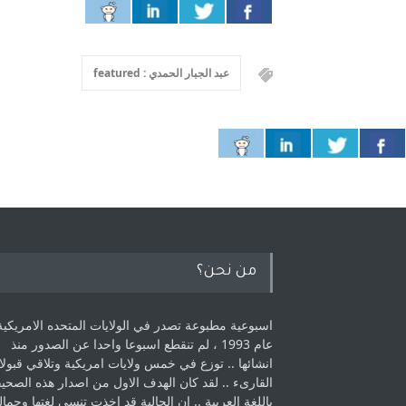
عبد الجبار الحمدي : featured
من نحن؟
اسبوعية مطبوعة تصدر في الولايات المتحده الامريكية
عام 1993 ، لم ‏تنقطع اسبوعا واحدا عن الصدور منذ
انشائها .. توزع في خمس ولايات امريكية ‏وتلاقي قبولا
القارىء ..‏ لقد كان الهدف الاول من اصدار هذه الصحي
باللغة العربية .. ان الجالية قد اخذت ‏تنسى لغتها وجمالي