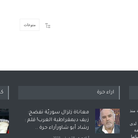
منوعات
اراء حرة
كل
 منذ
معاناة زلزال سوريّة تفضح:
زيف ديمقراطية الغرب! قلم :
 لدى
رشاد أبو شاورآراء حرة ..
فة
اتها
آراء حرة
18 فبراير، 2023