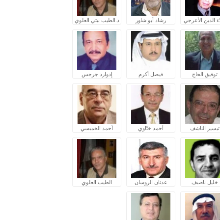
ء الدين الأعرجي
رشاد أبو شاور
د.الطيب بيتي العلوي
توفيق الحاج
فيصل أكرم
إدوارد جرجس
تيسير الناشف
أحمد ختّاوي
أحمد الخميسي
خليل ناصيف
عدنان الروسان
الطيب العلوي