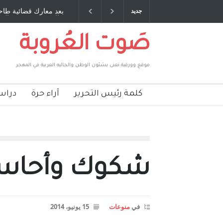
ي مخلوف : بقلم : سعد الله
بعد معارك قضائية طاحنة كتب وترافع فيها 
جديد
بركات
طارق يوسف يقهر الحكومة الأمريكية ، فأع
صَوت العُروبة
موقع وورقية تعنى بشئون الوطن والجاليه العربية في المهجر
كلمة رئيس التحرير
آراء حرة
دراس
شكوك وأحاس
في
منوعات
15 يونيو، 2014