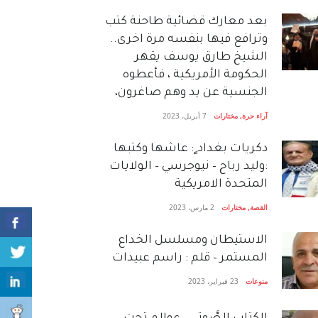
بعد معارك قضائية طاحنة كتب
وترافع فيها بنفسه مرة اخرى..
الشيخ طارق يوسف يقهر
الحكومة الأمريكية ، فأعطوه
الجنسية عن يد وهم صاغرون،
آراء حرة
,
مختارات
7 أبريل، 2023
دكريات بغداد ٍ: عاشها وكتبها
:وليد رباح – نيوجرسي – الولايات
المتحدة الامريكية
القصة
,
مختارات
2 مارس، 2023
الاستيطان ومسلسل الخداع
المستمر – قلم : راسم عبيدات
منوعات
23 فبراير، 2023