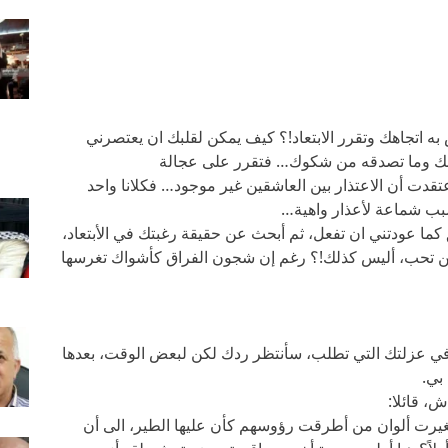
ه اتجاهك وتقرر الابتعاد!؟ كيف يمكن لقلبك ان يعتصرني
نفسك وما تصدقه من شكوك… فتقرر على عجالة
 اعتقدت أن الاعتذار بين العاشقين غير موجود… فكلانا واحد
بب شماعة لأعذار واهية…
ا عودتني ان تفعل، ثم أبحث عن حقيقة رغبتك في الأبتعاد،
 ممن تحب، أليس كذلك!؟ رغم إن شجون الفراق كأشواك تغرسها
في عزلتك التي تطلب، سأنتظر ردك لكن لبعض الوقت، بعدها
بي.
، قائلا:
 تغيرت ألوان من أطرقت رؤوسهم كأن عليها الطير، الى أن