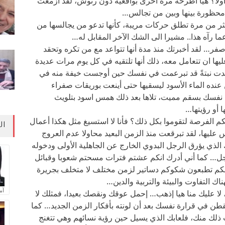
 أولاً؟ هيا أطرحه مرة أخرى بواقعية دون رتوش، لقد أزمعت
ت محظورة بينها وبين من تجالس…
ثر من مرة تطلق حركات مريبة، كأنها تدعو من يجالسها من
ما رآه هذا.. مشيرا الى الشك الآخر المقابل له…
الأصفر… لقد أخبرتك منذ مدة أنها تتواعد مع من تكره وتحقد
ها ان تتعامل معه، ذلك أنها تلتقيه في كل يوم مرات عديدة
جدت نبتةً قد تبرعمت في نفسك حين أوجست خيفة منه في
 عنده الماء الأسود ليسقيها حتى أينعت بوريقات صفراء
ت نفسك بسقم مميت، تلاها بعد ذلك همس اسود بتلويث
 أو رؤيتها…
كم الفرصة لتقوموا بكل ذلك؟ فأنا لا استسيغ مثل هكذا أعمال
ال
يها، لقد تبرقعت منذ الزمن البعيد محاولا عدم العروج
 الذي يؤرق الرجل البدوي الخارج عن الجاهلية الأولى ودخوله
لرجل… كما أني أدرك انكم عشتم فترات مسحتم شعوبا وقبائل
ظنكم تطبعون شكوكم دساتير لزمن مختلف لا متخلف بجريرة
 التفاوت والبيئة والتربية والدين…
آم
 عليك منا هيا إذهب… إحمل عوقك ونقصك بعيدا، فمثلك لا
يقطن في قرارة نفسك بعد أن لونته بأفكار الزمن الجديد… كما
لك منك، فلعابك الذي يسيل حين رؤية نسائهم وهي تتغنج