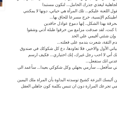
الجاهلية ليغذي جذرك الخامل… لتكون مستبدا
ول اللعنة عليكم… تلك المرأة هي حياتي، دونها لا يمكنني
طينكم الإنسية، خرج مسرعا للحاق بها…
حرقة بهذا الشكل.. إنها دموع عواذل حاقدين
ذا كنت، لقد صدقت مزامع من خرقوا طبلة أذني وشقوا
وإن شئتي أقيمي علي الحد
دم الثقة، شعرت بندمهِ على فعلته…
حياتي الأول والاخير، فلا تعاودها، دع كل شكوكك في صندوق
لك أني لا احب رجل غيرك، إنك اختياري… فكيف ارسم
عدني انك ستفعل…
ياتي سأفعل… سأرمي بجهلي وكل شكوكي بعيدا… سأعمد الى
ألبسك النزعة كشيخ توسدته البداوة بأن المراة ملك اليمين
ضي تجرعك المرارة دون ان تنبس بكلمة كون جاهلي العقل