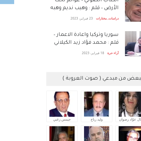
الكتاب الصَّوتي – عوالم تحت
الأرض – قلم : وهيب نديم وهبه
دراسات
,
مختارات
23 فبراير، 2023
سوريا وتركيا واعادة الاعمار –
قلم : محمد فؤاد زيد الكيلاني
آراء حرة
18 فبراير، 2023
بعض من مبدعي ( صوت العروبة )
ال عوّاد رضوان
وليد رباح
جيمس زغبي