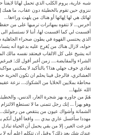
شبه عارية، يروم الكلب الذي تحمل لهاثا لايفتأ ح
ننزوي حين تقوم بالخطيئة دون عقاب، ما همك إذ
لهاثك هي لها لِهاثها أو هناك من يلهث وراءها…
أخرس… لا تتفوه بمهاترات ترميها على من حفظت 
أقسمت لي كما اقسمت لها، أننا لا نستسلم الى
الذي يحتسي القهوة في يطون صحراء الجاهلية ذاك 
حوله، لازال هناك من يُعَرِج عليه بدعوة أنه يت
انه يشيخ على كل الالقاب فيعتقد نفسه مالك ال
الشراء والمقايضة…. زمن أغبر أقول لك: فبرغم ما 
تفادي خوف جهلي هذا؟ بالتأكيد لا يمكنني مواكبة
العشائري، فالرجل فينا يحلم ان تكون الحرية حج
محاطة بملايين الخلايا من الشكوك… نزعة عقيمة 
الله عليها…
هَمّ من جاوره بهز شجرة العار، الدنس، والخطي
وهو يهزأ … إنك رجل تتمنى ما لا تستطع الالتزا
الشماتة وأشواك عيون من ينتقص من رجولتك… لا
مهددا سأغسل عاري بيدي …. واقعا أقول أنكم ي
فنزعت الغير، إلا من بقي يحمل أن الحياة تبادل 
عندك شك بعد ذلك؟ وقبل ان تتكلم اعلم أنه لا ي