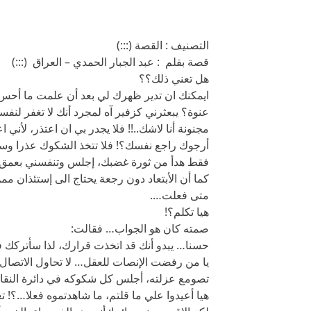
التصنيف : القصة (:::)
قصة بقلم : عبد الجبار الحمدي – العراق (:::)
هل تعني ذلك؟؟
ايمكنك ان تدير ظهرك لي بعد أن علمت ما أحس ب
عنوة؟ يبعثرني كزفير آه لمجرد أنك لا تغفر ل
مجنونة أنا لاشك..!! فلا يجدر بي ان اعتذر، لأني
أرجوك راجع نفسك؟! فلا تتخذ الشكوك عذرا وس
فقط هدأ من ثورة غضبك، إجلس وتنفسني بعمق كم
كما أن الأبتعاد دون رجعة يحتاج الى إستئذان
متى فعلت….
هيا تكلم؟!
صمته كان هو الجواب… فقالت:
حسنا… يبدو أنك قد اتخذت قرارك، لذا سأتركك 
يا من رفضت الإنصات للعقل… لا تحاول الاتصال 
تصومع عزلته، أجلس كل شكوكه في دائرة النقاش
هيا أعيدوا علي ما قلتم، ما شاهدتموه فعلا…؟!