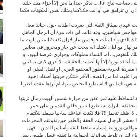
تى يصاحبه نباح عال… تذكر جيدا ما نحن إلا أجزاء منك خلتنا
ن ان تتراهق هي أو انت فكلاكما يمتلك نفس المكونات فكما
علا
عهدي بميثاق الثقة التي ضربت اطنابه حول حياتنا معا،
 هواجس شياطين.. وقد قالت لي ذات مرة أن الرجل الجاهل
الذي وأد البنات خوفا من عار لازال نَفسهُ المنتن يلوث ما
سامر نهار مع ليل، لاشك انه يبحث عن جار ومجرور في معايير
ملك للنفوس… أما النساء مملوكات وجواري عرضة للبيع، أو
أعتقد توريةً إلا أنها أصابت الحقيقة.. لا أدري كيف يمكنني
 مفردة الحرية بمنظور المجتمع العربي او لنقل القبلي او
را عليه، اما من النصف الآخر فلتكن حريتها أصفاد ذهبية
هي تلك التي لا استطيع التخلص منها، ام تراها عقدة فطرنا
ئة لتساقط عليه ثمر عفن من حرارة شمس ألهبت رمال تربتها
م بتحقيقه.. اتراك تستطيع السير حافي القدمين على جمر
 أظنك تتحمل!!؟ فلا تكنث عباءتك ساحبا سيفك للانتقام
ا معشر الرجال نسيتم العفة والطهر حين تذوقتم المحرمات
مواقف وروابط إنسانية بناءها الثقة وأساسها الدين… فهل
باح لك ان تلوط بغرائزك الحيوانية ما تظنه عسل طبيعي بقدر