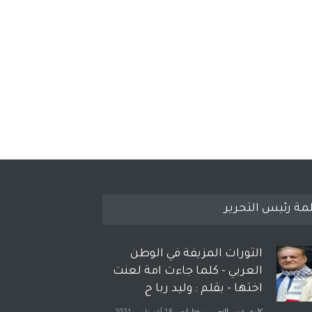
مة رئيس التحرير
الثورات المزيفة في الوطن
العربي - كلما جاءت امة لعنت
اختها - بقلم : وليد ربا ح
كلمة رئيس التحرير
,
مختارات
18 أغسطس، 2021