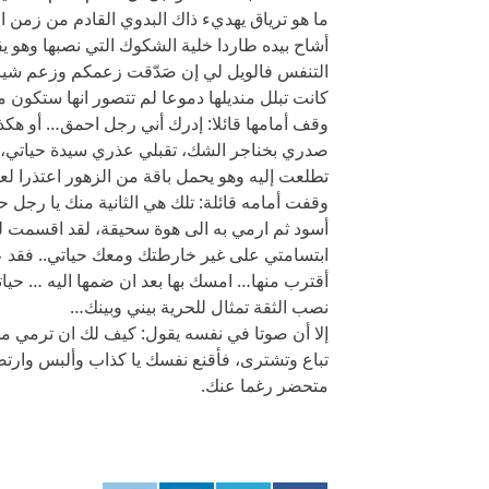
ما هو ترياق يهديء ذاك البدوي القادم من زمن 
أشاح بيده طاردا خلية الشكوك التي نصبها وهو يق
التنفس فالويل لي إن صَدّقت زعمكم وزعم شيا
كانت تبلل منديلها دموعا لم تتصور انها ستكون م
وقف أمامها قائلا: إدرك أني رجل احمق… أو هك
صدري بخناجر الشك، تقبلي عذري سيدة حياتي، 
تطلعت إليه وهو يحمل باقة من الزهور اعتذرا لع
وقفت أمامه قائلة: تلك هي الثانية منك يا رجل 
أسود ثم ارمي به الى هوة سحيقة، لقد اقسمت 
ابتسامتي على غير خارطتك ومعك حياتي.. فقد 
أقترب منها… امسك بها بعد ان ضمها اليه … ح
نصب الثقة تمثال للحرية بيني وبينك…
إلا أن صوتا في نفسه يقول: كيف لك ان ترمي من 
تباع وتشترى، فأقنع نفسك يا كذاب وألبس وارت
متحضر رغما عنك.