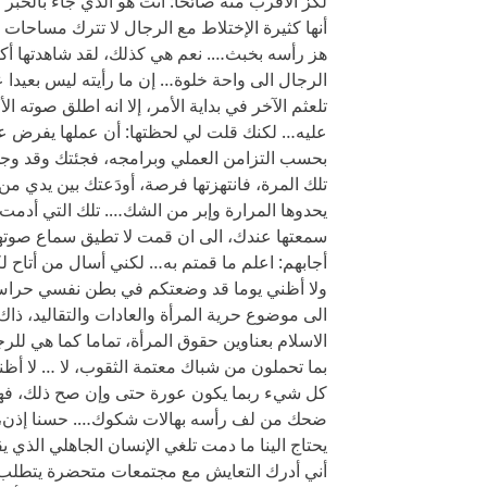
لكز الاقرب منه صائحا: أنت هو الذي جاء بالخبر
أنها كثيرة الإختلاط مع الرجال لا تترك مساحا
هز رأسه بخبث…. نعم هي كذلك، لقد شاهدتها أك
الرجال الى واحة خلوة… إن ما رأيته ليس بعيدا ع
تلعثم الآخر في بداية الأمر، إلا انه اطلق صوته 
عليه… لكنك قلت لي لحظتها: أن عملها يفرض علي
بحسب التزامن العملي وبرامجه، فجئتك وقد و
تلك المرة، فانتهزتها فرصة، أودَعتك بين يدي من
يحدوها المرارة وإبر من الشك…. تلك التي أدم
سمعتها عندك، الى ان قمت لا تطيق سماع صوتها
أجابهم: اعلم ما قمتم به… لكني أسال من أتاح ل
ولا أظني يوما قد وضعتكم في بطن نفسي حراس عل
الى موضوع حرية المرأة والعادات والتقاليد، ذاك
الاسلام بعناوين حقوق المرأة، تماما كما هي ل
بما تحملون من شباك معتمة الثقوب، لا … لا أ
كل شيء ربما يكون عورة حتى وإن صح ذلك، فهناك
ضحك من لف رأسه بهالات شكوك…. حسنا إذن، لا
يحتاج الينا ما دمت تلغي الإنسان الجاهلي الذي 
أني أدرك التعايش مع مجتمعات متحضرة يتطلب ذ