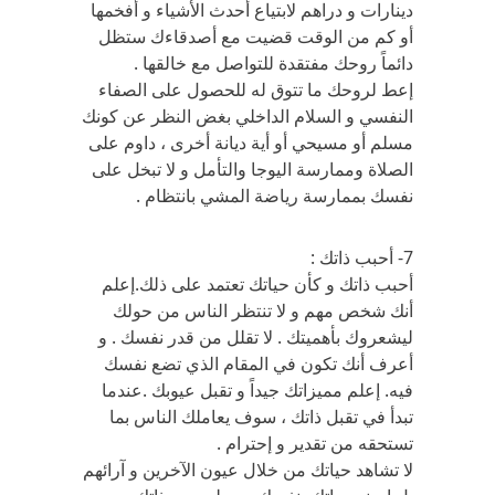
دينارات و دراهم لابتياع أحدث الأشياء و أفخمها
أو كم من الوقت قضيت مع أصدقاءك ستظل
دائماً روحك مفتقدة للتواصل مع خالقها .
إعط لروحك ما تتوق له للحصول على الصفاء
النفسي و السلام الداخلي بغض النظر عن كونك
مسلم أو مسيحي أو أية ديانة أخرى ، داوم على
الصلاة وممارسة اليوجا والتأمل و لا تبخل على
نفسك بممارسة رياضة المشي بانتظام .
7- أحبب ذاتك :
أحبب ذاتك و كأن حياتك تعتمد على ذلك.إعلم
أنك شخص مهم و لا تنتظر الناس من حولك
ليشعروك بأهميتك . لا تقلل من قدر نفسك . و
أعرف أنك تكون في المقام الذي تضع نفسك
فيه. إعلم مميزاتك جيداً و تقبل عيوبك .عندما
تبدأ في تقبل ذاتك ، سوف يعاملك الناس بما
تستحقه من تقدير و إحترام .
لا تشاهد حياتك من خلال عيون الآخرين و آرائهم