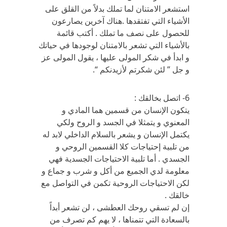
استشعر الامتنان لما تملك بدلاً من القلق على
الأشياء التي تفتقدها .هناك آخرين يصارعون
للحصول على نصف ما تملك . أكتب قائمة
بالأشياء التي تشعر بالامتنان لوجودها في حياتك
و ابدأ في شكر المولى عليها ، يقول المولى عز
و جل ” لئن شكرتم لأزيدنكم “.
6- اتصل بخالقك :
يتكون الإنسان من قسمين هما المادي و
المعنوي و يتمثلا في الجسد و الروح ولكي
يكتمل الإنسان و يشعر بالسلام الداخلي لابد له
من تلبية إحتياجات كلا القسمين الروحي و
الجسدي . أما تلبية الاحتياجات الجسدية فهي
معلومة لدي الجميع من أكل و شرب و جماع و
لكن الاحتياجات الروحية تكمن في التواصل مع
خالقك .
إن لم تسقي روحك العطشى ، لن تشعر أبداً
بالسعادة التي تتمناها ، لا يهم كم تصرف من