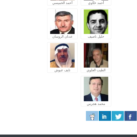
أحمد ختّاوي
أحمد الخميسي
خليل ناصيف
عدنان الروسان
الطيب العلوي
نايف عبوش
محمد هجرس