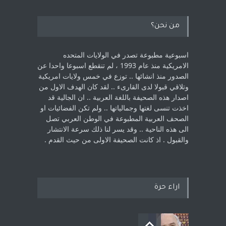
من نحن؟
اسبوعية مطبوعة تصدر في الولايات المتحده
الامريكية منذ عام 1993 ، لم ‏تنقطع اسبوعا واحدا عن
الصدور منذ انشائها .. توزع في خمس ولايات امريكية
‏وتلاقي قبولا لدى القارىء ..‏ لقد كان الهدف الاول من
اصدار هذه الصحيفة باللغة العربية .. ان الجالية قد
اخذت ‏تنسى لغتها وجمالياتها .. ولم تكن الفضائيات او
الصحف العربية المطبوعة في الوطن ‏العربي تصل
الى هذه الناحية .. وقد يسر لنا ذلك سرعة الانتشار
والقبول . اذ كانت ‏الصحيفة الاولى من حيث القدم . ‏
اراء حرة