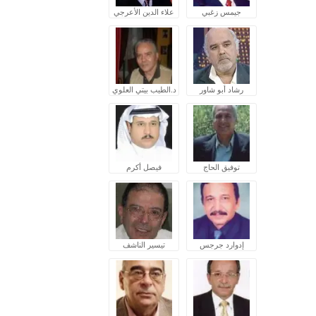
جيمس زغبي
علاء الدين الأعرجي
رشاد أبو شاور
د.الطيب بيتي العلوي
توفيق الحاج
فيصل أكرم
إدوارد جرجس
تيسير الناشف