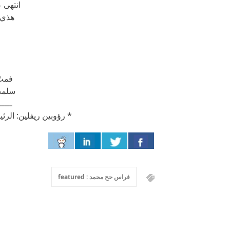
انتهى ع
هذي ا
فمتْ
سلمت 
ـــــ
* رؤوبين ريفلين: الرئ
فراس حح محمد : featured