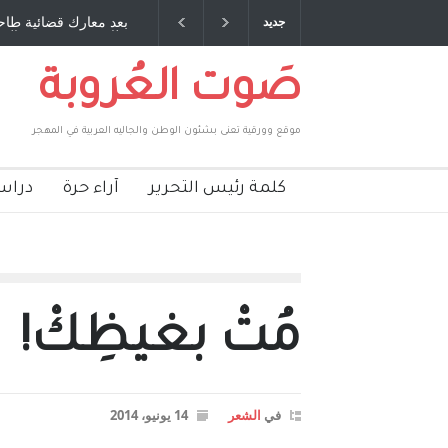
 صديق عمري ، صبحي مخلوف : بقلم : سعد الله
بعد معارك قضائية طاحنة
جديد
بركات
طارق يوسف يقهر الحكوم
صَوت العُروبة
موقع وورقية تعنى بشئون الوطن والجاليه العربية في المهجر
كلمة رئيس التحرير
آراء حرة
دراس
مُتْ بغيظِكْ!
في
الشعر
14 يونيو، 2014