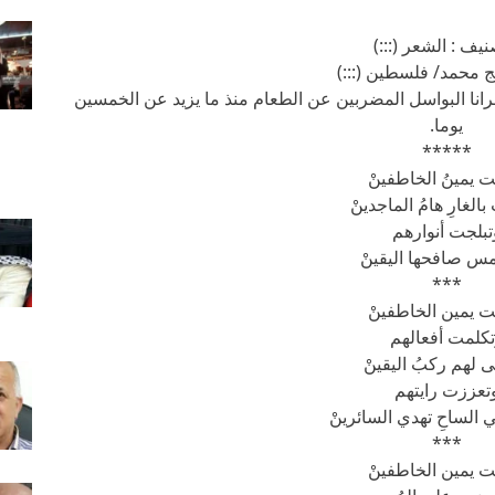
نيف : الشعر (:::)
محمد/ فلسطين (:::)
لأسرانا البواسل المضربين عن الطعام منذ ما يزيد عن الخمسين
يوما.
*****
 يمينُ الخاطفينْ
الغارِ هامُ الماجدينْ
تبلجت أنوارهم
س صافحها اليقينْ
***
 يمين الخاطفينْ
كلمت أفعالهم
لهم ركبُ اليقينْ
تعززت رايتهم
 الساحِ تهدي السائرينْ
***
 يمين الخاطفينْ