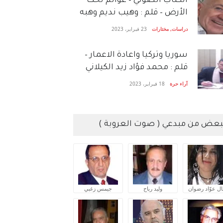
الكتاب الصَّوتي – عوالم تحت
الأرض – قلم : وهيب نديم وهبه
دراسات
,
مختارات
23 فبراير، 2023
سوريا وتركيا واعادة الاعمار –
قلم : محمد فؤاد زيد الكيلاني
آراء حرة
18 فبراير، 2023
بعض من مبدعي ( صوت العروبة )
ال عوّاد رضوان
وليد رباح
جيمس زغبي