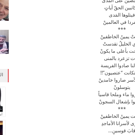
بضين على المُدى
اتبين الحقّ آياتٍ
فيتلوها المَدى
ردا في العالمينْ
***
 يمينُ الخاطفينْ
 الخليلُ تقدستْ
 بأعلى ما يكونْ
ت تزعرد بالمنى
لنا صادوا الفريسة
كانت “عتصيون”!!
ال
أسر صاروا خامدينْ
يتوسلونْ
ا ماء وملحا قاسياً
 بإشعال السجونْ
***
آم
 يمينُ الخاطفينْ
 لأسرانا الأماجدِ
ابَ قوسينِ…