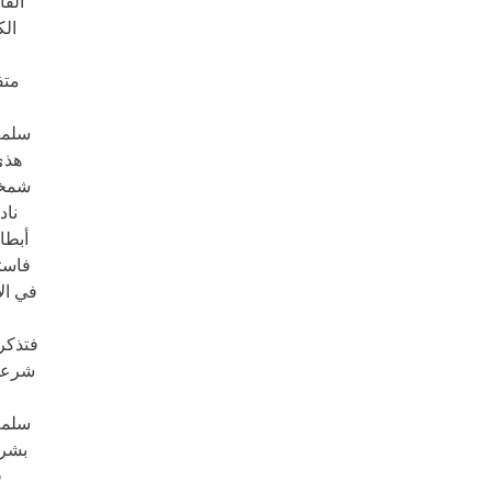
القا
الك
متف
سلمتْ
هذي
شمخت
ناد
أبطا
فاست
في ال
فتذكرو
شرعوا
سلمت
بشرى
ق