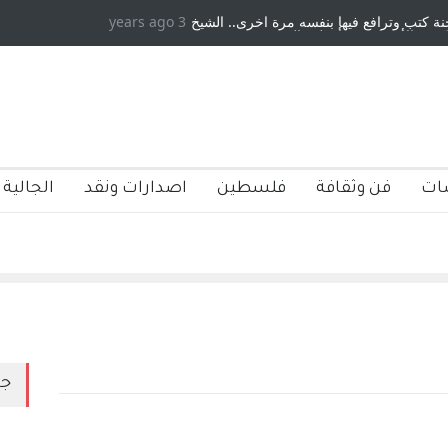
 كتب وترافع فيها بنفسه مرة اخرى.. الشيخ
3 years ago
دكريات بغداد ٍ: عاشها وكتبها :و
ة الأمريكية ، فأعطوه الجنسية عن يد وهم
صاغرون،
ات
فن وثقافة
فلسطين
اصدارات ونقد
الجالية 
جد