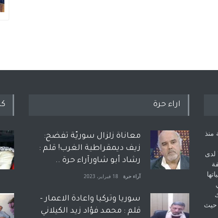
اراء حرة
كل
 منذ
معاناة زلزال سوريّة تفضح:
زيف ديمقراطية الغرب! قلم :
 لدى
رشاد أبو شاورآراء حرة ..
فة
اتها
آراء حرة
18 فبراير، 2023
ك
سوريا وتركيا واعادة الاعمار -
 حيث
قلم : محمد فؤاد زيد الكيلاني