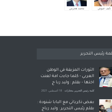
نايف عبوش
محمد هجرس
مة رئيس التحرير
الثورات المزيفة في الوطن
العربي - كلما جاءت امة لعنت
اختها - بقلم : وليد ربا ح
كلمة رئيس التحرير
,
مختارات
18 أغسطس، 2021
بعض ذكرياتي مع البابا شنودة :
بقلم رئيس التحرير : وليد رباح