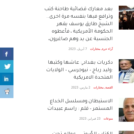
بعد معارك قضائية طاحنة كتب
وترافع فيها بنفسه مرة اخرى..
الشيخ طارق يوسف يقهر
الحكومة الأمريكية ، فأعطوه
الجنسية عن يد وهم صاغرون،
آراء حرة
,
مختارات
7 أبريل، 2023
دكريات بغداد ٍ: عاشها وكتبها
:وليد رباح – نيوجرسي – الولايات
المتحدة الامريكية
القصة
,
مختارات
2 مارس، 2023
الاستيطان ومسلسل الخداع
المستمر – قلم : راسم عبيدات
منوعات
23 فبراير، 2023