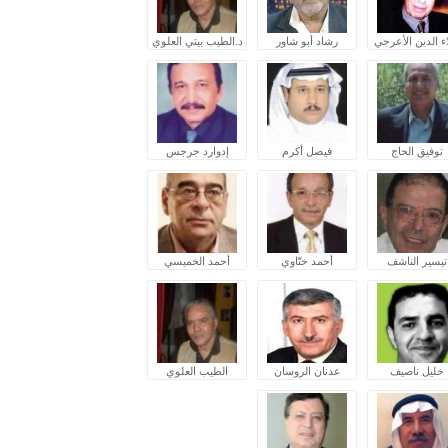
ء الدين الأعرجي
رشاد أبو شاور
د.الطيب بيتي العلوي
توفيق الحاج
فيصل أكرم
إدوارد جرجس
تيسير الناشف
أحمد ختّاوي
أحمد الخميسي
خليل ناصيف
عدنان الروسان
الطيب العلوي