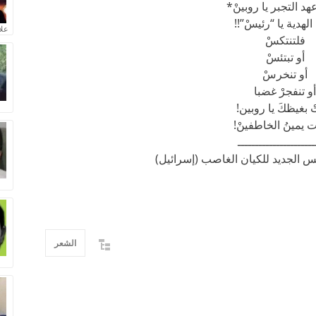
هد التجبر يا روبينْ*
لهدية يا “رئيسْ”!!
علا
فلتنتكسْ
أو تبتئسْ
أو تنخرسْ
أو تنفجرْ غضبا
 بغيظكَ يا روبين!
يمينُ الخاطفينْ!
ــــــــــــــــــــــ
يس الجديد للكيان الغاصب (إسرائيل)
الشعر