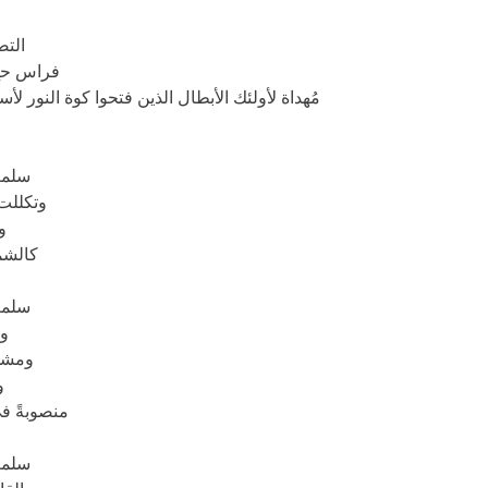
التص
فراس حج 
مُهداة لأولئك الأبطال الذين فتحوا كوة النور 
سلمت
وتكللت ب
و
كالشم
سلمت
وت
ومشى 
و
منصوبةً في
سلمت