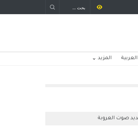
ليد رباح – نيوجرسي – الولايات المتحدة
الامريكية
العربية
المزيد
يد صوت العروبة