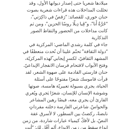
ميلادها شعريا حتى إصدار ديوانها الأول، وقد
تخللت المداخلات هذه قراءات شعرية بصوت
حنان خوري، للقصائد: “رَقصٌ في ذاكِرَتي”،
“حُرَّةٌ أَنا”، و”ڤِيا دِيلّا روسّا الحزين”، ومن ثم
كانت مداخلات من الحضور والتقاط الصور
التذكارية
جاء في كلمة رشدي الماضي: المركزية في
“دولة الثقافة” تحتّم علينا أن نُحدث منعطفًا في
المشهد الثقافيّ، لكسرٍ إيجابي ّلهذه المركزيّة،
وفتح الأبواب لاقتحام فرسان الانفجار الإبداعيّ.
حنان فارستي القادمة على صهوة الشعر، لقد
قرأت قاموسك شعرًا مفتوحًا على أسئلة
الحياة، يجري بسيولة تعبيريّة هامسة، صوتها
وشوشة الإنسان للإنسان، شعرًا يَجري ويُغري
القارئ أن يجري معه، فيضًا رهين المشاعر
والحواسّ. شاعرتي الفارسة دخلته مفرداتٍ
نابضةً، ركضتُ بين السطور، لا لأسرق عفة
النصّ، بل لأفكّ كيمياء عبارات شاردة، من زمن
إبداع سقط من زمن الإبداع. ألم أقُل لك: “أنتِ