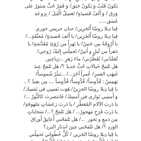
يَكونُ قَلبٌ وَ يَكونُ حَبَق/ وَ قَمَرُ حُبٍّ مَنثورٌ على
وَرَق / وَ أَلفُ قَصيدَةٍ/ تَغسِلُ الَّليلَ / بِرَوعَةِ
غَسَق……
ڤِيا دِيلا روسّا اٌلحَزِين/ حنان جريس خوري
ڤِيا دِيلا روسّا اٌلحَزِين/ يا أَلفَ قَصيدةٍ/ مُعتَّقَةٍ…/
يا أَرْوِقَةً مِن حَنينْ/ يا نَهراً من رُؤىً مُقَدَّسَةٍ/ يا
دَهراً من لَيلٍ و أَنينْ/ تَحمِلُني إِليكَ رُوحي/
تُعَمِّدُني/ تُقَطِّرُني/ ماءَ زَهرٍ …رَياحِين
هَل تَلمحُ خَيالاتِ حُبٍّ جَديدْ ؟/ هَل تَلمَحُ عِندَ
غَيهَبِ العمرِ/ عُمراً آخَرَ…/ …يَنثُرُ شُموساً/
يَهمِسُ : قُدُّوساً/ قُدُّوساً/ قُدُّوساً …. مِن بعِيدْ ؟…
يا ڤِيا دِيلا روسّا الحزينْ/ هَوَت نَفسِي في نَفسِكَ/
وَ أَمسِي تَوارى في أَمسِكَ/ فَانتصرتَ كالنُّورْ …/
يا دَربَ الآلام المُعَطَّرِ / يا دَربَ رَعَشاتٍ مَلهوفَةٍ/
يا دَربَ فَرَحٍ مَهجورْ… / هَل تَلمَحُ ؟…/ سَحاباتٍ
مِن دَمعٍ و بَخور …/ هَل تَلمَحُني أُعانِقُ أَوراقَ
الوَردِ ؟/ هَل تَلمَحُني حِينَ اندثارِ البَردِ؟
يا ڤِيا دِيلا روسّا الحَزين / كُلُّ خُطُواتي تَحمِلُني