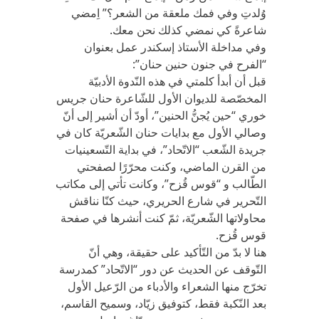
وُلدتِ وفي فمك ملعقة من الشعر؟” اِمضي
شاعرةً كي نمضي كذلك نحن معك.
وفي مداخلة الأستاذ إسكندر عمل بعنوان
“الفرح في جنون حنين حنان”:
قبل أن أبدأ كلمتي في هذه النّدوة الأدبيّة
المخصّصة للديوان الأول للشّاعرة حنان جريس
خوري “حين يُجنُّ الحنين”، أودّ أن أشير إلى أنّ
وصالي الأول مع بدايات حنان الشّعريّة كان في
جريدة الشّعب “الاتّحاد”، في بداية التّسعينيات
من القرن الماضي، وكنت محرّرًا لصفحتي
الطّالب و “قوس قُزح”، وكانت تأتي إلى مكاتب
التّحرير في شارع الحريري، حيث كنّا نناقش
محاولاتها الشّعريّة، ثمّ كنت أنشرها في صفحة
قوس قُزح.
هنا لا بدّ من التّأكيد على حقيقة، وهي أنّ
التّوقف عن الحديث عن دور “الاتّحاد” كمدرسة
تخرّج منها الشعراء والأدباء من الرّعيل الأول
بعد النّكبة فقط، كتوفيق زيّاد، وسميح القاسم،