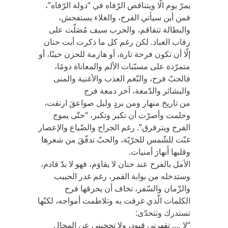
يمرّ يوم الّا ويتناقص الرّفاه في “دولة الرّفاه”،
فمن أين سيأتي الفرح، والغلاء يستفحش،
والبطالة تتفاقم، والحرب سيف مُصَلّت على
رقاب العباد. لكن رغم كل ما ذكرت أبت حنان
إلّا أن تكون فرحة تارة، أو هازمة للحزن حينًا، أو
متمرّدة على مسبّبات الألم والمعاناة دومًا،
فالحبّ فرح، والنّغم العذب والأغنية والمنى
والبشائر والدّمعة، آخر دمعة فرح
من تاريخ منهار ومن بردٍ وليل صواعقَ ارتقت،
وحلمت وأصرّت أن تكبر وتكبر، “حتّى يموج
الفرح ويترقرق”. رغم الجراح والضّياع والإعصار
غنّت للشّمس للحرّيّة، والحبّ تدفّقَ من شعرها
وقلبها أَنهارَ أمنيات.
الأمل بالفرح عند حنان لا يقاوَم، فهو لا بدّ قادم،
وستدخله من بوابة القمر، رغم غدر الحبيب
والزّمان والسّفر، تخاف أن يحرقها فرح
الكلمات الّذي غرقت به وتلاطمت أمواجه، لكنّها
تستدرك وتتحدّى:
“لا …. تقهرني قيود، ولا تحجبني عن المحال