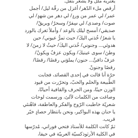
يعتريه ملل ولا يشعر بثقل.
أرقص ملء الدّهر/ أغزل من رقّة ليل/ أجمل
عمر/ لي عمر من وردٍ/ لي دهر من شهدٍ/ لي
صوت/ وصدى/ لي سِفرٌ/ وسحرٌ/ وبريقْ/
صديقي/ أمسح ليلك بالوعد / وأملأ ثغرك بالورد
يا شعرُ/ خُذني اليكَ/ حيث تمرُّ عيوني/ حين
هدوئي… وجنوني/ خُذني اليكَ/ حيثُ لا زمنَ/ لا
وطنَ/ سوى عينيكَ/ ويكون عزفٌ ويكونْ/
عزفٌ دافئٌ… حنون/ يملؤني رقصًا/ رقصًا/
رقصًا وجنونْ.
حرّة أنا قالت في إحدى القصائد، فجابت
الطّبيعة والحلم والحبّ، وتحرّرت من قيود
الوزن حينًا، ومن الحرف والقافية أحيانًا،
وصاغت من الكلمات لآلئ، ورسمت لوحات
شعريّة خاطبت الرّوح والفكر والعاطفة، فاهْنئي
يا حنان بهذه البواكير، ونحن بانتظار حصادٍ خيّر
قريب.
ثمّ كانت الكلمة للأستاذ فتحي فوراني، مُدرّسها
في الكلية الأرثوذكسيّة العربيّة في حيفا،