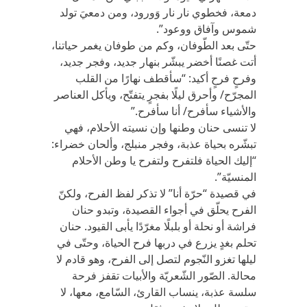
دمعة، فخطوي نار نار وَورود، ومن دمعيَ تولد
شموس وآفاق ووعود”.
حتّى بعد الطّوفان، وكم من طوفان يغمر حياتنا،
أتت غصنًا أخضر يبشّر بنهار جديد، وفجر جديد،
وفرحٍ فرحٍ أكيد: “سأقطف نهارًا من القلب
المجرّح/ وأحرق ليلًا بفجرٍ يتفتّح، ويأكل العناصر
والأشياء سأفرح/ أنا سأفرح.”
لا تنسى حنان وطنها وإن نسيته الأحلام، فهي
تبشّره بحياة عذبة، وفجر منبلج، وألحان خضراء:
“إليك الحياة فلتفرح ولتفرح يا وطن الأحلام
المنسيّة”.
في قصيدة “حرّة أنا” لا تذكر لفظ الفرح، ولكنّ
الفرح يحلّق في أجواء القصيدة، وتبدو حنان
فراشة أو نحلة أو بلبلًا مغرّدًا يأبى القيود. حنان
تحلم بغدٍ يزرع في دربها فرح الحياة، وحتّى في
ليلها تغزو النّجوم لتصل إلى الفرح، وهو قادم لا
محالة. الصّور الشّعريّة والأبيات تقفز فرحة
سلسة عذبة، ينساب القارئ، السّامع، معها، لا