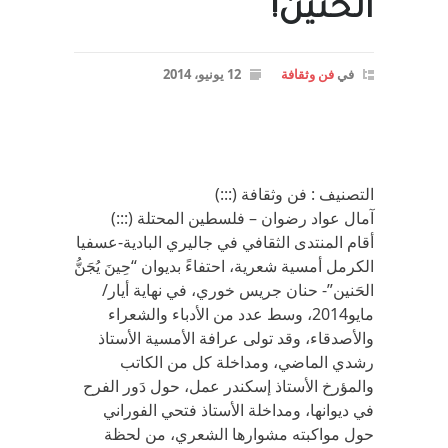
الحنين!
في
فن وثقافة
12 يونيو، 2014
التصنيف : فن وثقافة (:::)
آمال عواد رضوان – فلسطين المحتلة (:::)
أقام المنتدى الثقافي في جاليري البادية-عسفيا
الكرمل أمسية شعرية، احتفاءً بديوان “حِينَ يُجَنُّ
الحَنين”- حنان جريس خوري، في نهاية أيار/
مايو2014، وسط عدد من الأدباء والشعراء
والأصدقاء، وقد تولى عرافة الأمسية الأستاذ
رشدي الماضي، ومداخلة كل من الكاتب
والمؤرخ الأستاذ إسكندر عمل، حول دَور الفرح
في ديوانها، ومداخلة الأستاذ فتحي الفوراني
حول مواكبته مشوارها الشعري، من لحظة