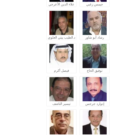
جيمس زغبي
علاء الدين الأعرجي
رشاد أبو شاور
د.الطيب بيتي العلوي
توفيق الحاج
فيصل أكرم
إدوارد جرجس
تيسير الناشف