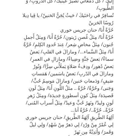
إِليكَ / كُلُّ دَمْعاتي تَصيرُ عَينَيكَ/ كُلُّ الدُّروبِ/ وَ
الطُّيوبِ/
تُسافِرُ في راحَتَيكَ / حَيثُ يُجَنُّ الحَنينْ/ يا ڤِيا دِيلا
رُوسّا الحَزينْ
حُرَّةٌ أَنا/ حنان جريس خوري
حُرَّةٌ أَنا/ مِثلُ غُصنِ زَيتونِ/ حُرَّةٌ أَنا/ وَمِثلُ أَجملِ
جُنون/ مِثلُ مخاضِ شِعر/ عِندَ حُدودِ الكِلمِ/ حُرَّةٌ
أَنا/ مِثلُ السَّماء…/ ومازالَ في القلبِ/ بَعضُ
سماءْ/ بَعضُ جَنَّةٍ وضِياءْ/ ومازالِ في العمرِ/
بَعضُ دُهور/ ودِفءُ صَلاةٍ يَملَأُني سِرًّا/ وَنُورْ
ومازالَ في الدّربِ/ بَعضُ ياسَمين/ هَمَساتِ
صَيفٍ/ وَدَمعاتِ حَنين/ وَمازالَ مَوسِمُ حُبٍّ/
وَجَنى/ وحُرَّةٌ/ حُرَّةٌ .. مثلُ اللَّونِ أَنا/ مِثلُ لَونِ
قَصيدَة/ مِثلُ كونِ أسطورةٍ جَديدَة/ ومِثلُ زَهرِ
لَونٍ وليدْ/ ونَهرُ حُبٍّ وَعيدْ/ مِثلُ أَسراب المُنى/
حُرَّةٌ.. حُرَّةٌ../ حُرَّةٌ أنا…
آلِهَةُ الطَّريقِ آلِهَةُ الطَّريقِ/ حنان جريس خوري
لِي عُمْرٌ مِنْ وَرْدِ/ لِي دَهرٌ مِنْ شَهْدِ/ وَلِي ليلٌ
وَقَمرَ/ وَأَبَدِيَّةٌ مِن نَهرْ