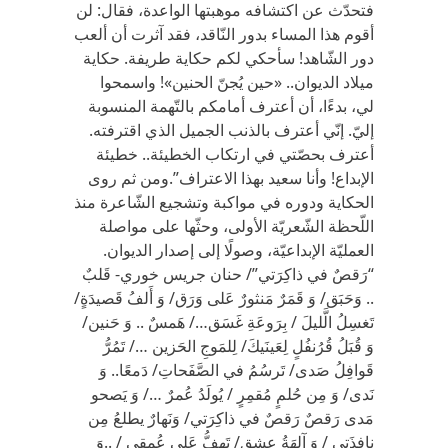
فتحدّث عن اكتشافه موهبتها الواعدة، فقال: لن
أقوم هذا المساء بدور النّاقد، فقد آثرت أن ألعب
دور الشّاهد! سأحكي لكم حكاية طريفة. حكاية
ميلاد الديوان.. «حين يُجنّ الحنين»! واسمحوا
لي، بدءًا، أن أعترف أمامكم بالتّهمة المنسوبة
إليّ. إنّي أعترف بالذنب الجميل الذي اقترفته.
أعترف بحصّتي في ارتكاب الخطيئة.. خطيئة
الإبداع! وأنا سعيد بهذا الاعتراف”.ومن ثم روى
الحكاية ودوره في مواكبة وتشجيع الشّاعرة منذ
اللّحظة الشّعريّة الأولى، وحثّها على مواصلة
العمليّة الإبداعيّة، وصولًا إلى إصدار الديوان.
“رَقصٌ في ذاكِرَتي”/ حنان جريس خوري- قَلبٌ
.. وَحَبَق/ وَ قَمَرٌ مَنثورٌ عَلى وَرَق/ وَ أَلفُ قَصيدَةٍ/
تَغسِلُ الَّليلَ / بِرَوعَةِ غَسَق…/ هَمسٌ .. وَ حَنين/
وَ قُبَلُ قُرُنفُلٍ لِعَينَيكَ/ لِلمَوجِ الحَزين …/ تَمُرُّ
قَوافِلُ صَدى/ تَرسُمُ في الصَّفَحاتِ/ دَمعًا.. وَ
نَدى/ وَ مِن حُلمٍ مُقمِرٍ / يُولَدُ عُمرٌ …/ وَ يَصحو
مَدى رَقصٌ رَقصٌ في ذاكِرَتي/ وَنَهارٌ يطلعُ مِن
نافِذَتي / وَ آلِهَةُ عِشقِ/ تَهِفُّ عَلى عُمقي / ..وَ