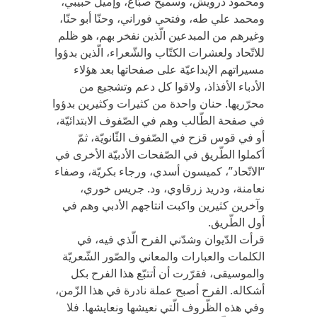
ومحمود درويش، وسميح صبّاغ، وإميل حبيبي،
ومحمد علي طه، وفتحي فوراني، وحنّا أبو حنّا،
وغيرهم من المبدعين الّذين نفخر بهم، هو ظلم
للاتّحاد ولعشرات الكتّاب والشّعراء، الّذين بدؤوا
مسيراتهم الإبداعيّة على صفحاتها بعد هؤلاء
الأدباء الأفذاذ، ولاقوا كل دعم وتشجيع من
محرّريها. حنان واحدة من كثيرات وكثيرين بدؤوا
في صفحة الطّالب وهم في الصّفوف الابتدائيّة،
أو في قوس قزح في الصّفوف الثّانويّة، ثمّ
أكملوا الطّريق في الصّفحات الأدبيّة الأخرى في
“الاتّحاد”، كميسون أسدي، ورجاء بكريّة، وصفاء
نعامنة، ودريد زرقاوي، ود. جريس خوري،
وآخرين كثيرين واكبت انتاجهم الأدبي وهم في
أول الطّريق.
قرأت الدّيوان وشدّني الفرح الّذي فيه، في
الكلمات والعبارات والمعاني والصّور الشّعريّة
والموسيقى، فقرّرت أن أتتبّع هذا الفرح بكل
أشكاله. الفرح أصبح عملة نادرة في هذا الزّمن،
وفي هذه الظّروف الّتي نعيشها ونعايشها. فلا