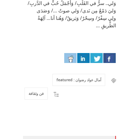
وَلي.. سرٌّ في القَلْبِ/ وَأَجْمَلُ حُبٍّ في الدَّربِ/
وَليَ دَمْعٌ مِن نَدى/ وَلي صوتٌ …/ وَصَدَى
ولِي سِفْرٌ/ وسِحْرٌ/ وَبَريقْ/ وَهُنا أنا… آلِهَةُ
الطَّريقِ …
آمال عواد رضوان : featured
فن وثقافة