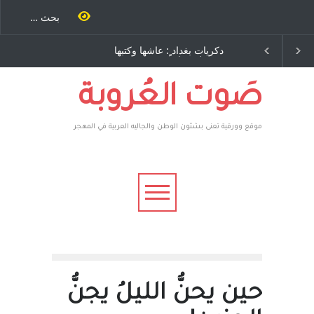
ات بغداد ٍ: عاشها وكتبها
الاستيطان ومسلسل الخداع
وليد رباح – نيوجرسي –
المستمر - قلم : راسم عبيدات
لايات المتحدة الامريكية
صَوت العُروبة
موقع وورقية تعنى بشئون الوطن والجاليه العربية في المهجر
حين يحنُّ الليلُ يجنُّ