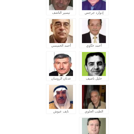
إدوارد جرجس
تيسير الناشف
أحمد ختّاوي
أحمد الخميسي
خليل ناصيف
عدنان الروسان
الطيب العلوي
نايف عبوش