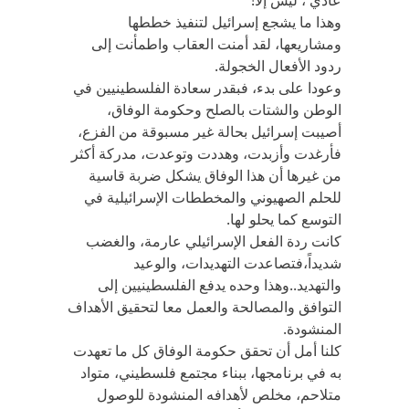
عادي ، ليس إلا!
وهذا ما يشجع إسرائيل لتنفيذ خططها
ومشاريعها، لقد أمنت العقاب واطمأنت إلى
ردود الأفعال الخجولة.
وعودا على بدء، فبقدر سعادة الفلسطينيين في
الوطن والشتات بالصلح وحكومة الوفاق،
أصيبت إسرائيل بحالة غير مسبوقة من الفزع،
فأرغدت وأزبدت، وهددت وتوعدت، مدركة أكثر
من غيرها أن هذا الوفاق يشكل ضربة قاسية
للحلم الصهيوني والمخططات الإسرائيلية في
التوسع كما يحلو لها.
كانت ردة الفعل الإسرائيلي عارمة، والغضب
شديداً،فتصاعدت التهديدات، والوعيد
والتهديد..وهذا وحده يدفع الفلسطينيين إلى
التوافق والمصالحة والعمل معا لتحقيق الأهداف
المنشودة.
كلنا أمل أن تحقق حكومة الوفاق كل ما تعهدت
به في برنامجها، ببناء مجتمع فلسطيني، متواد
متلاحم، مخلص لأهدافه المنشودة للوصول