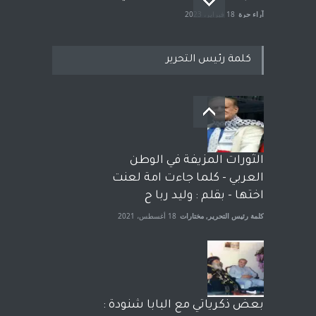
آراء حرة
18 فبراير، 2023
كلمة رئيس التحرير
بعد معارك قضائية طاحنة كتب
وترافع فيها بنفسه مرة اخرى..
الشيخ طارق يوسف يقهر
الحكومة الأمريكية ، فأعطوه
الثورات المزيفة في الوطن
الجنسية عن يد وهم صاغرون،
العربي - كلما جاءت امة لعنت
آراء حرة
,
مختارات
7 أبريل، 2023
اختها - بقلم : وليد ربا ح
كلمة رئيس التحرير
,
مختارات
18 أغسطس، 2021
بعض ذكرياتي مع البابا شنودة :