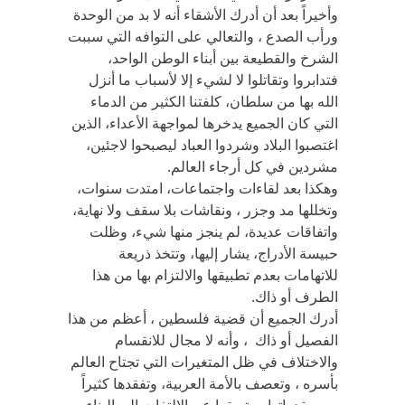
وأخيراً بعد أن أدرك الأشقاء أنه لا بد من الوحدة
ورأب الصدع ، والتعالي على التوافه التي سببت
الشرخ والقطيعة بين أبناء الوطن الواحد،
فتدابروا وتقاتلوا لا لشيء إلا لأسباب ما أنزل
الله بها من سلطان، كلفتنا الكثير من الدماء
التي كان الجميع يدخرها لمواجهة الأعداء، الذين
اغتصبوا البلاد وشردوا العباد ليصبحوا لاجئين،
مشردين في كل أرجاء العالم.
وهكذا بعد لقاءات واجتماعات، امتدت سنوات،
وتخللها مد وجزر ، ونقاشات بلا سقف ولا نهاية،
واتفاقات عديدة، لم ينجز منها شيء، وظلت
حبيسة الأدراج، يشار إليها، وتتخذ ذريعة
للاتهامات بعدم تطبيقها والالتزام بها من هذا
الطرف أو ذاك.
أدرك الجميع أن قضية فلسطين ، أعظم من هذا
الفصيل أو ذاك ، وأنه لا مجال للانقسام
والاختلاف في ظل المتغيرات التي تجتاح العالم
بأسره ، وتعصف بالأمة العربية، وتفقدها كثيراً