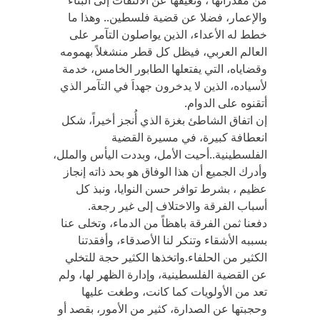
من مقدراتها ، وتعيقها عن الالتفات إلى البناء
والإعمار، فضلا عن قضية فلسطين.. وهذا ما
خطط له الأعداء، الذين يواصلون التآمر على
العالم العربي، فيظل كل قطر منشغلاً بهمومه
وقضاياه، التي يفتعلها الطابور الخامس، خدمة
لأسياده، الذين لا يدخرون جهداَ في التآمر الذي
أتقنوه على الدوام.
إن اتفاق الشاطئ بغزة الذي أُنجز أخيراً، شكل
انعطافة كبيرة، في مسيرة القضية
الفلسطينية..أحيت الأمل، وبددت اليأس والملل،
وأدرك الجميع أن هذا الوفاق هو بحد ذاته إنجاز
عظيم ، بشرط توافر حسن النوايا، ونبذ كل
أسباب الفرقة والاختلاف إلى غير رجعة.
دفعنا ثمن الفرقة باهظاً من الدماء، وتخلى عنا
بسببه الأشقاء وتنكر لنا الأصدقاء، وأفقدتنا
الكثير من الحلفاء.واتخذها الكثير حجة للتخلي
عن القضية الفلسطينية، وإدارة الظهر لها، ولم
تعد من الأولويات كما كانت، وطغت عليها
وحجبتها عن الصدارة، كثير من الأمور، بقصد أو