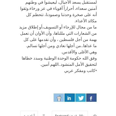
لمستقبل يسعد الأجيال، ليعيشوا في وطنهم
آمنين سعداء، أحراراً أقوياء في عز ورخاء.وثقوا
أنه على صخرة وحدتنا وصمودنا، تتحطم كل
مكائد الأعداء.
ما من مجال للإرجاء أو التسويف،أو إطلاق مزيد
من الشعارات التي مللناها، وآن الأوان أن نعمل
بهمة من أجل فلسطين ، وأن نقدمها على كل
ما عداها..من أجلها نعادي ومن أجلها نسالم.
وهي الأغلى والأقدس.
وفق الله حكومة الوحدة الوطنية وسدد خطاها
لتحقيق الأمل المنشود..اللهم آمين.
•كاتب ومفكر عربي
طلال قديح : featured
آراء حرة