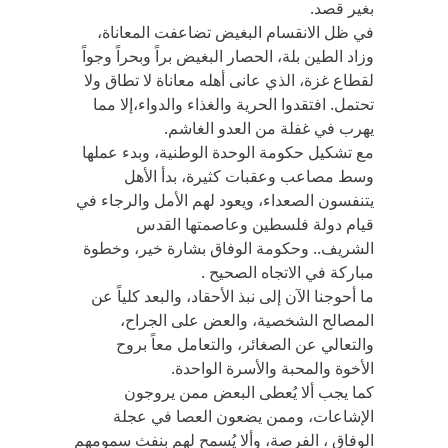
بغير قصد.
في ظل الانقسام البغيض تضاعفت المعاناة،
وزاد الطين بلة، الحصار البغيض براً وبحراً وجواً
لقطاع غزة، الذي عانى أهله معاناة لا تطاق ولا
تحتمل. افتقدوا الحرية والغذاء والدواء،إلا مما
يهرب في غفلة من العدو الغاشم.
مع تشكيل حكومة الوحدة الوطنية، وبدء عملها
وسط مصاعب وعقبات كثيرة، بدأ الأهل
يتنفسون الصعداء، ويعود لهم الأمل والرجاء في
قيام دولة فلسطين وعاصمتها القدس
الشريف.. وحكومة الوفاق بشارة خير، وخطوة
مباركة في الاتجاه الصحيح .
ما أحوجنا الآن إلى نبذ الأحقاد، والبعد كلياً عن
المصالح الشخصية، والعض على الجراح،
والتعالي عن الصغائر، والتعامل معاً بروح
الأخوة والمحبة والأسرة الواحدة.
كما يجب ألا يُعطى البعض ممن يروجون
الإشاعات، وممن يضعون العصا في عجلة
الوفاق ، الفرصة، وألا يُسمح لهم بنفث سمومهم