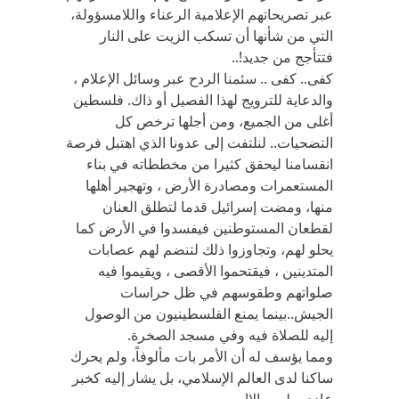
عبر تصريحاتهم الإعلامية الرعناء واللامسؤولة،
التي من شأنها أن تسكب الزيت على النار
فتتأجج من جديد!..
كفى.. كفى .. سئمنا الردح عبر وسائل الإعلام ،
والدعاية للترويج لهذا الفصيل أو ذاك. فلسطين
أغلى من الجميع، ومن أجلها ترخص كل
التضحيات.. لنلتفت إلى عدونا الذي اهتبل فرصة
انقسامنا ليحقق كثيرا من مخططاته في بناء
المستعمرات ومصادرة الأرض ، وتهجير أهلها
منها، ومضت إسرائيل قدما لتطلق العنان
لقطعان المستوطنين فيفسدوا في الأرض كما
يحلو لهم، وتجاوزوا ذلك لتنضم لهم عصابات
المتدينين ، فيقتحموا الأقصى ، ويقيموا فيه
صلواتهم وطقوسهم في ظل حراسات
الجيش..بينما يمنع الفلسطينيون من الوصول
إليه للصلاة فيه وفي مسجد الصخرة.
ومما يؤسف له أن الأمر بات مألوفاً، ولم يحرك
ساكنا لدى العالم الإسلامي، بل يشار إليه كخبر