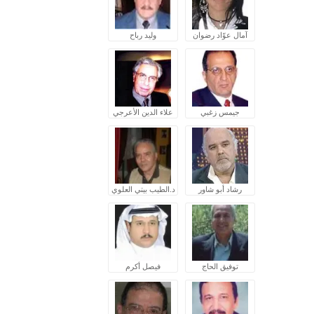
آمال عوّاد رضوان
وليد رباح
جيمس زغبي
علاء الدين الأعرجي
رشاد أبو شاور
د.الطيب بيتي العلوي
توفيق الحاج
فيصل أكرم