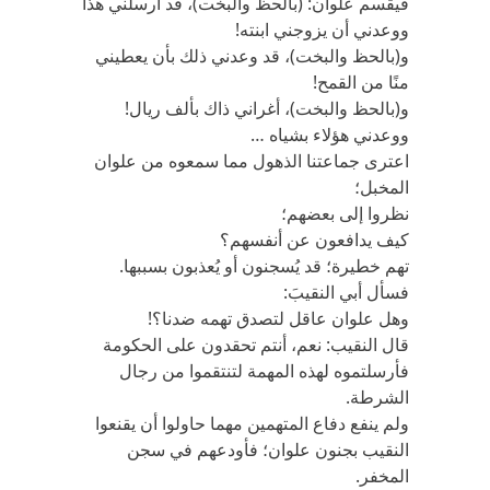
فيقسم علوان: (بالحظ والبخت)، قد أرسلني هذا
ووعدني أن يزوجني ابنته!
و(بالحظ والبخت)، قد وعدني ذلك بأن يعطيني
منًا من القمح!
و(بالحظ والبخت)، أغراني ذاك بألف ريال!
ووعدني هؤلاء بشياه …
اعترى جماعتنا الذهول مما سمعوه من علوان
المخبل؛
نظروا إلى بعضهم؛
كيف يدافعون عن أنفسهم؟
تهم خطيرة؛ قد يُسجنون أو يُعذبون بسببها.
فسأل أبي النقيبَ:
وهل علوان عاقل لتصدق تهمه ضدنا؟!
قال النقيب: نعم، أنتم تحقدون على الحكومة
فأرسلتموه لهذه المهمة لتنتقموا من رجال
الشرطة.
ولم ينفع دفاع المتهمين مهما حاولوا أن يقنعوا
النقيب بجنون علوان؛ فأودعهم في سجن
المخفر.