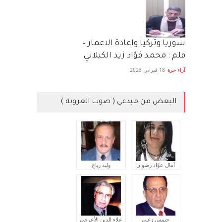
سوريا وتركيا واعادة الاعمار –
قلم : محمد فؤاد زيد الكيلاني
آراء حرة
18 فبراير، 2023
البعض من مبدعي ( صوت العروبة )
آمال عوّاد رضوان
وليد رباح
جيمس زغبي
علاء الدين الأعرجي