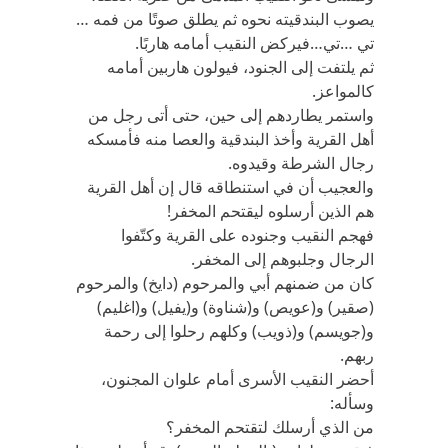
يصوب البندقيته نحوه ثم يطلق صوتًا من فمه …
تي …تي…فيركض النقيب أمامه هاربًا.
ثم يلتفت إلى الجنود، فيولون هاربين أمامه
كالمواعز.
واستمر يطاردهم إلى حين، حتى أتى رجل من
أهل القرية وأخذ البندقية والعصا منه فأمسكه
رجال الشرطة وقيدوه.
والعجيب أن في استنطاقه قال إن أهل القرية
هم الذين أرسلوه ليقتحم المخفر!
فهجم النقيب وجنوده على القرية وكتّفوا
الرجال وجلبوهم إلى المخفر.
كان من ضمنهم أبي والمرحوم (دايخ) والمرحوم
(صقير) و(عويص) و(شناوة) و(يفيل) و(اغليم)
و(جويسم) و(ذويب) وكلهم رحلوا إلى رحمة
ربهم.
أحضر النقيب الأسرى أمام علوان المجنون،
وسأله:
من الذي أرسلك لتقتحم المخفر؟