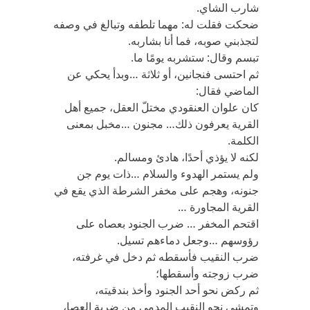
شارب الشاي.
ضحكت فقلت له: مهما تلطفه وتبالغ في وصفه
لتجذبني صوبه، فما أنا بشاربه.
تبسم وقال: ستشربه يومًا ما.
ثم احتسى فنجانين، أو ثلاثة …وبدأ يحكي عن
الماضي فقال:
كان علوان العنقودي مختلّ العقل، جميع أهل
القرية يعرفون ذلك… مجنون …مخبل بمعنى
الكلمة.
لكنه لا يؤذي أحدًا، هادئ ومسالم.
ولم يستمر الهدوء والسلام …ذات يوم جن
جنونه، وهجم على مخفر الشرطة الذي يقع في
القرية المجاورة …
اقتحم المخفر … ضرب الجنود بعصاه على
رؤوسهم …وجعل دماءهم تسيل.
ضرب النقيب فأسقطه ثم دخل في غرفته،
ضرب زوجته وأسقطها؛
ثم ركض نحو أحد الجنود وأخذ بندقيته،
وتمشى نحو النقيب المدمى من ضربة العصا،