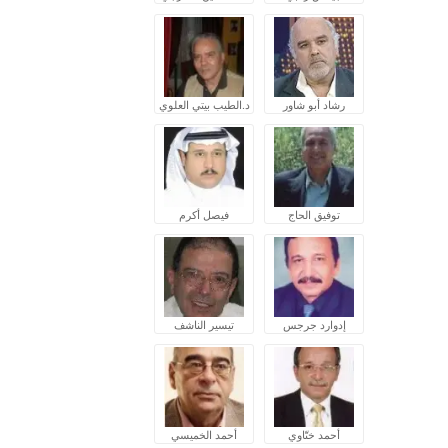
رشاد أبو شاور
د.الطيب بيتي العلوي
توفيق الحاج
فيصل أكرم
إدوارد جرجس
تيسير الناشف
أحمد ختّاوي
أحمد الخميسي