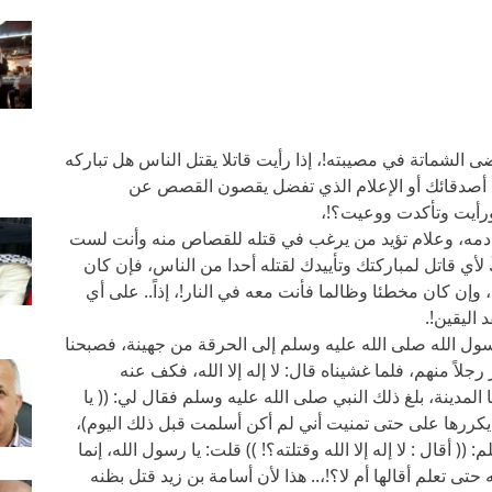
الشماتة في مصيبته!، إذا رأيت قاتلا يقتل الناس هل تباركه
من أصدقائك أو الإعلام الذي تفضل يقصون القصص عن
ورأيت وتأكدت ووعيت؟!،
ح دمه، وعلام تؤيد من يرغب في قتله للقصاص منه وأنت لست
 لأي قاتل لمباركتك وتأييدك لقتله أحدا من الناس، فإن كان
وإن كان مخطئا وظالما فأنت معه في النار!، إذاً.. على أي
اليقين!.
سول الله صلى الله عليه وسلم إلى الحرقة من جهينة، فصبحنا
لاً منهم، فلما غشيناه قال: لا إله إلا الله، فكف عنه
لمدينة، بلغ ذلك النبي صلى الله عليه وسلم فقال لي: (( يا
زال يكررها على حتى تمنيت أني لم أكن أسلمت قبل ذلك اليوم)،
 أقال : لا إله إلا الله وقتلته؟! )) قلت: يا رسول الله، إنما
تى تعلم أقالها أم لا؟!،.. هذا لأن أسامة بن زيد قتل بظنه