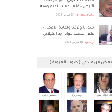
الكتاب الصَّوتي – عوالم تحت
الأرض – قلم : وهيب نديم وهبه
دراسات
,
مختارات
23 فبراير، 2023
سوريا وتركيا واعادة الاعمار –
قلم : محمد فؤاد زيد الكيلاني
آراء حرة
18 فبراير، 2023
بعض من مبدعي ( صوت العروبة )
ال عوّاد رضوان
وليد رباح
جيمس زغبي