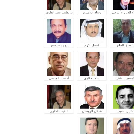
ء الدين الأعرجي
رشاد أبو شاور
د.الطيب بيتي العلوي
توفيق الحاج
فيصل أكرم
إدوارد جرجس
تيسير الناشف
أحمد ختّاوي
أحمد الخميسي
خليل ناصيف
عدنان الروسان
الطيب العلوي