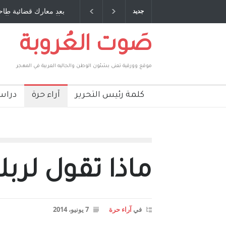
صديق عمري ، صبحي مخلوف : بقلم : سعد الله
بعد معارك قضائية طاحنة 
جديد
بركات
طارق يوسف يقهر الحكومة
صَوت العُروبة
موقع وورقية تعنى بشئون الوطن والجاليه العربية في المهجر
كلمة رئيس التحرير
آراء حرة
دراس
ماذا تقول لرب
في
آراء حرة
7 يونيو، 2014