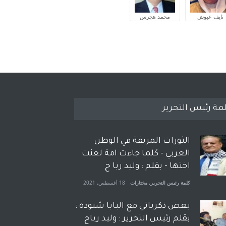
نايف عبوش
محمد هجرس
مة رئيس التحرير
الثورات المزيفة في الوطن
العربي - كلما جاءت امة لعنت
اختها - بقلم : وليد ربا ح
كلمة رئيس التحرير
,
مختارات
18 أغسطس، 2021
بعض ذكرياتي مع البابا شنودة :
بقلم رئيس التحرير : وليد رباح