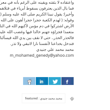
واعتقاده لا بثقته ويقينه على الرغم بأنه في معرك
فما بال الذين يعترفون بسقوط أبرياء في قتلاهم،
وأخيرا: يقول نبينا الكريم صلى الله عليه وسلم (
وقوله: ( لهدم الكعبة حجرا حجرا أهون على الل
الأرض اشتركوا في دم مؤمن لأكبهم الله في النار
متعمدا فجزاؤه جهنم خالدا فيها وغضب الله عليه 
فالحذر الحذر.. حتى لا نقف بين يدي الله فيسأل
فندخل بخداعنا لأنفسنا نارا لاتبقي ولا تذر.
محمد محمد علي جنيدي
m_mohamed_genedy@yahoo.com
محمد محمد جنيدي : featured