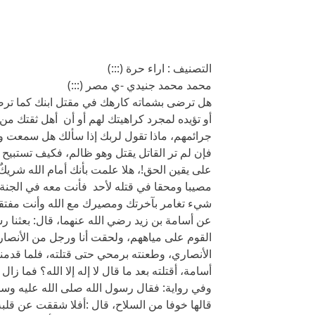
التصنيف : اراء حرة (:::)
محمد محمد جنيدي -ي مصر (:::)
هل ترضى بشماته كارهك في مقتل ابنك كما ترضى 
أو تؤيده لمجرد كراهيتك لهم أو أن أهل ثقتك 
جرائمهم، ماذا تقول لربك إذا سألك هل سمعت 
فإن لم تر القاتل يقتل وهو ظالم، فكيف تستبي
على يقين الحق!، هلا علمت بأنك أمام الله شريكٌ
مصيبا ومحقا في قتله لأحد فأنت معه في الجنة، 
شيء تغامر بآخرتك ومصيرك مع الله وأنت مفتقد 
عن أسامة بن زيد رضي الله عنهما، قال: بعثنا ر
القوم على مياههم، ولحقت أنا ورجل من الأنصار رج
الأنصاري، وطعنته برمحي حتى قتلته، فلما قدمنا ا
أسامة، أقتلته بعد ما قال لا إله إلا الله؟ فما 
وفي رواية: فقال رسول الله صلى الله عليه وسلم: ((
قالها خوفا من السلاح، قال :أفلا شققت عن قلبه ح