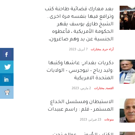
بعد معارك قضائية طاحنة كتب
وترافع فيها بنفسه مرة اخرى..
الشيخ طارق يوسف يقهر
الحكومة الأمريكية ، فأعطوه
الجنسية عن يد وهم صاغرون،
آراء حرة
,
مختارات
7 أبريل، 2023
دكريات بغداد ٍ: عاشها وكتبها
:وليد رباح – نيوجرسي – الولايات
المتحدة الامريكية
القصة
,
مختارات
2 مارس، 2023
الاستيطان ومسلسل الخداع
المستمر – قلم : راسم عبيدات
منوعات
23 فبراير، 2023