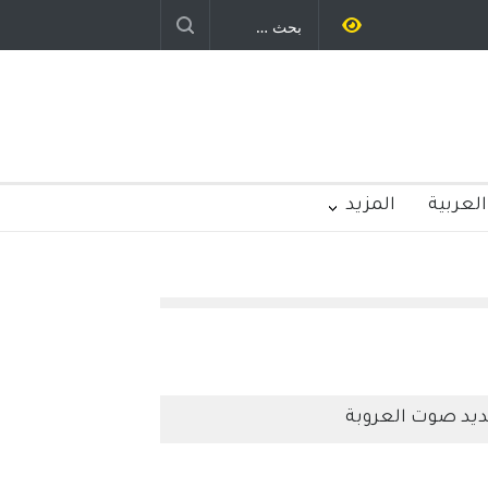
يد رباح – نيوجرسي – الولايات المتحدة
الامريكية
العربية
المزيد
يد صوت العروبة