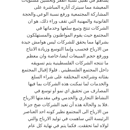
يساهم في تقليل نسبة الفقر وتحسين مستويات
المعيشة مما سيترك آثاره المباشرة على
المشاركة المجتمعية ورفع نسبة الوعي.والحجة
القانونية والمهنية التي تقف وراء ذلك، هو ان
الشركات تنتج وتبيع سلعها وخدماتها في
المجتمع حيث يقوم المواطنون والمستهلكون
بشرائها مما يحقق للشركات ليس هوامش جيدة
من الارباح فحسب وإنما التوسع وزيادة الانتاج
وورفع حجم المبيعات أيضا،خاصة وان معظم
ما تنتجه الشركات الفلسطينية يتم تسويقه
داخل المجتمع الفلسطيني . فلولا إقبال المجتمع
بفئاته وشرائحه المختلفة على شراء السلع
والخدمات لما تمكنت هذه الشركات بما فيها
المصارف من تحقيق اي نمو أو توسع في
النشاط التجاري والخدمي وفي مقدمتها الارباح
.فلا بد والحالة هذه أن تعيد الشركات ضخ جزءا
من الارباح الى المجتمع نظير كونه احد العناصر
الرئيسة التي ساهمت في توليد الارباح والتي
لولاه لما تحققت. فكما يتم في نهاية كل عام