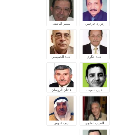
إدوارد جرجس
تيسير الناشف
أحمد ختّاوي
أحمد الخميسي
خليل ناصيف
عدنان الروسان
الطيب العلوي
نايف عبوش