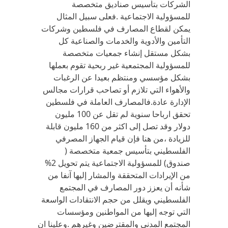
الشركات بتأسيس صناديق متخصصة
للمسؤولية الاجتماعية .فعلى سبيل المثال
يمكن لقطاع المصارف في فلسطين وشركات
التأمين والأدوية والخدمات والصناعية كل
بشكل مستقل إنشاء جمعيات متخصصة
للمسؤولية المجتمعية غير ربحية تقوم بعملها
بشكل مؤسسي ومنتظم بعيدا عن الرغبات
والأهواء التي تلازم أو تصاحب قرارات مجالس
الإدارة عادة.فالمصارف العاملة في فلسطين
تحقق ارباحا سنوية لم تقل عن 100 مليون
دولار وقد تصل إلى اكثر من 160 مليون قابلة
للزيادة ،من هنا فإن قيام الجهاز المصرفي
الفلسطيني بتأسيس جمعية متخصصة (
صندوق) للمسؤولية الاجتماعية يتم تحويل 2%
من الإيرادات المتحققة والمشار إليها آنفا من
شأنه أن يعزز دور المصارف في المجتمع
الفلسطيني ويقلل من حجم الانتقادات الواسعة
التي توجه إليها من المواطنين ومؤسسات
المجتمع المدني والمقترضين وغيرهم .وعلينا ان