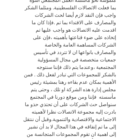
ملموسة نحو مأسسة العمل المجتمعي أسوة
بما فعلت الاتصالات الفلسطينية. ومثلما الشكر
واجب فإن النقد لازم أيضا لحث الشركات
والمصارف على الاقتداء بما تم .فإذا كان ما
اقدمت عليه الاتصالات هو واجب عليها تم
إتخاذه على ضوء قناعتها بأهميته ،فإن على
الشركات المساهمة العامة والخاصة
والمصارف بانواعها ان لا تتردد في تأسيس
جمعيات متخصصة في مجال المسؤولية
المجتمعية ،وعندما يتم ذلك فإننا سنتوجه
بالشكر للمجموعات التي تبادر لفعل ذلك . فمن
الأهمية بمكان عدم بقاءه رهنا بمشيئة رئيس
مجلس إدارة هذه الشركة او تلك ، وحتى يتم
مأسسته فإننا ومن موقع دورنا في المجتمع
سنواصل حث الشركات على أن تحتذي حذو ما
بادرت إليه مجموعة الاتصالات نظرا لأهميته
الاجتماعية والاقتصادية والتنموية.وقبل أن ننتقل
إلى ما تم إنفاقه في هذا المجال لا بد أن نشير
إلى اهمية ان تقوم المجموعات المتجانسة من