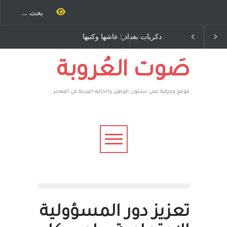
يات بغداد ٍ: عاشها وكتبها
الاستيطان ومسلسل الخداع
:وليد رباح – نيوجرسي –
المستمر - قلم : راسم عبيدات
ولايات المتحدة الامريكية
صَوت العُروبة
موقع وورقية تعنى بشئون الوطن والجاليه العربية في المهجر
تعزيز دور المسؤولية