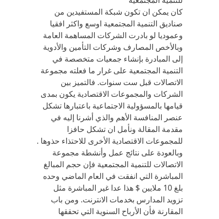
للتنمية المجتمعية
كان يمكن ان تكون شبكة المستفيدين من
صناديق التنمية المجتمعية اوسع واكثر افقيا
وعموديا لو بادرت الشركات المساهمة العامة
وبالأخص المصارف وشركات التأمين والأدوية
إلى المبادرة بإنشاء جمعيات متخصصة في
التنمية المجتمعية على غرار ما فعلته مجموعة
الاتصالات قبل ست سنوات. فالتميز بين
الشركات والمجموعات الاقتصادية يكون بمدى
قيامها بالمسؤولية الاجتماعية باعتبارها تشكل
عنصر المنافسة الأهم والذي أشرنا إليه في
مقدمة المقالة ونأمل ان تشكل حافزا
للمجموعات الاقتصادية الأخرى للاحتذاء حذوها .
وبالعودة على نتائج عمل وأنشطة مجموعة
الاتصالات للتنمية المجتمعية فإن حجم المبالغ
المباشرة التي انفقت في العام الماضي وحده
بلغ 10 ملايين $ هذا عدا غير المباشرة مثل
تزويد المدارس بخدمات الانترنت. ومن باب
المقارنة فأن الأرباح السنوية التي تحققها