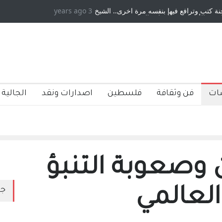
كتب وترافع فيها بنفسه مرة اخرى.. الشيخ
3 years ago
دكريات بغداد ٍ: عاشها وكتبها :ول
 الأمريكية ، فأعطوه الجنسية عن يد وهم
صاغرون،
ات
فن وثقافة
فلسطين
اصدارات ونقد
الجالية 
 وصعوبة التنبؤ
العالمي
جد