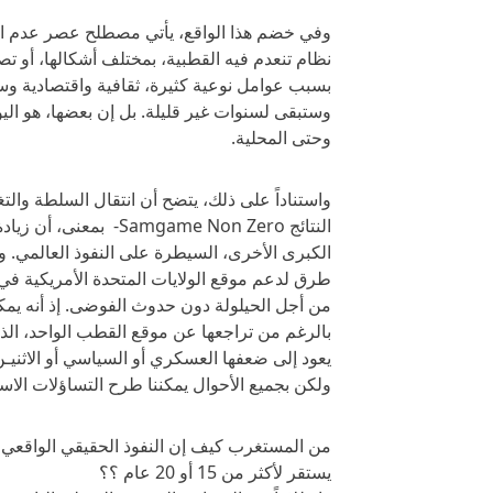
وفي خضم هذا الواقع، يأتي مصطلح عصر عدم القط
نظام تنعدم فيه القطبية، بمختلف أشكالها، أو تصبح 
بسبب عوامل نوعية كثيرة، ثقافية واقتصادية و
وستبقى لسنوات غير قليلة. بل إن بعضها، هو الي
وحتى المحلية.
واستناداً على ذلك، يتضح أن انتقال السلطة والت
النتائج mgame Non Zero
الكبرى الأخرى، السيطرة على النفوذ العالمي. و
طرق لدعم موقع الولايات المتحدة الأمريكية في ه
من أجل الحيلولة دون حدوث الفوضى. إذ أنه يم
بالرغم من تراجعها عن موقع القطب الواحد، الذ
يعود إلى ضعفها العسكري أو السياسي أو الاثنيـن 
ولكن بجميع الأحوال يمكننا طرح التساؤلات الاسترا
من المستغرب كيف إن النفوذ الحقيقي الواقعي لق
يستقر لأكثر من 15 أو 20 عام ؟؟