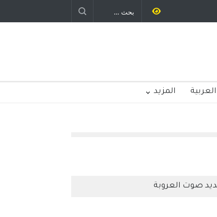
يد رباح – نيوجرسي – الولايات المتحدة
الامريكية
العربية
المزيد
يد صوت العروبة