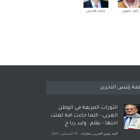
نايف عبوش
محمد هجرس
مة رئيس التحرير
الثورات المزيفة في الوطن
العربي - كلما جاءت امة لعنت
اختها - بقلم : وليد ربا ح
كلمة رئيس التحرير
,
مختارات
18 أغسطس، 2021