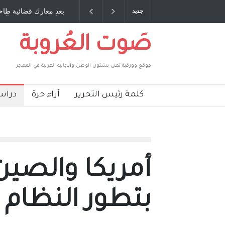
صديق عمري ، صبحي مخلوف : بقلم : سعد الله
بعد معارك قضائية طاحنة 
جديد
بركات
طارق يوسف يقهر الحكومة
صَوت العُروبة
موقع وورقية تعنى بشئون الوطن والجاليه العربية في المهجر
كلمة رئيس التحرير
آراء حرة
دراس
أمريكا والصين
بتطور النظام 