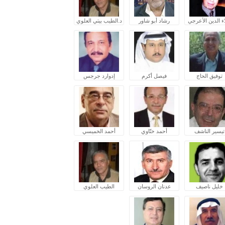
ء الدين الأعرجي
رشاد أبو شاور
د.الطيب بيتي العلوي
توفيق الحاج
فيصل أكرم
إدوارد جرجس
تيسير الناشف
أحمد ختّاوي
أحمد الخميسي
خليل ناصيف
عدنان الروسان
الطيب العلوي