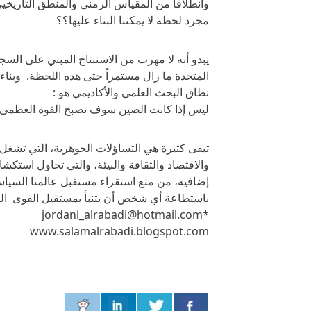
وانطلاقاً من المقياس الزمني والمنطق التاريخيي
مجرد لحظة لا يمكننا البناء عليها؟؟
يبدو أنه لا مهرب من الاستنتاج المبني على السجل
المتحدة ما زال مستمراً حتى هذه اللحظة. وبنا
نطاق البحث العلمي والأكاديمي هو :
ليس إذا كانت الصين سوف تصبح القوة العظمى ع
تبقى كثيرة هي التساؤلات الجوهرية، التي تشغل 
والاقتصاد والثقافة والبيئة، والتي تحاول استكش
إضافية، من متع استقراء مستقبل عالمنا السياس
باستطاعة أي شخص أن يتنبأ بمستقبل القوى الح
*jordani_alrabadi@hotmail.com
www.salamalrabadi.blogspot.com