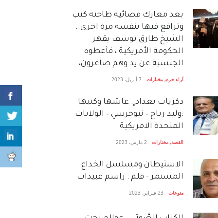
بعد معارك قضائية طاحنة كتب
وترافع فيها بنفسه مرة اخرى..
الشيخ طارق يوسف يقهر
الحكومة الأمريكية ، فأعطوه
الجنسية عن يد وهم صاغرون،
آراء حرة
,
مختارات
7 أبريل، 2023
دكريات بغداد ٍ: عاشها وكتبها
:وليد رباح – نيوجرسي – الولايات
المتحدة الامريكية
القصة
,
مختارات
2 مارس، 2023
الاستيطان ومسلسل الخداع
المستمر – قلم : راسم عبيدات
منوعات
23 فبراير، 2023