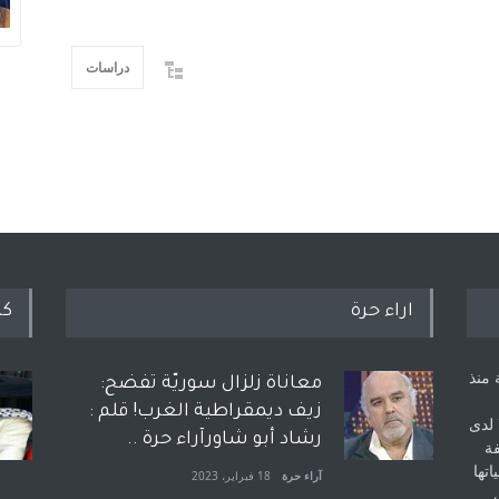
دراسات
اراء حرة
كل
 منذ
معاناة زلزال سوريّة تفضح:
زيف ديمقراطية الغرب! قلم :
 لدى
رشاد أبو شاورآراء حرة ..
فة
اتها
آراء حرة
18 فبراير، 2023