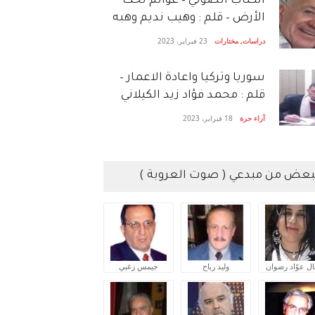
الكتاب الصَّوتي – عوالم تحت
الأرض – قلم : وهيب نديم وهبه
دراسات
,
مختارات
23 فبراير، 2023
سوريا وتركيا واعادة الاعمار –
قلم : محمد فؤاد زيد الكيلاني
آراء حرة
18 فبراير، 2023
بعض من مبدعي ( صوت العروبة )
ال عوّاد رضوان
وليد رباح
جيمس زغبي