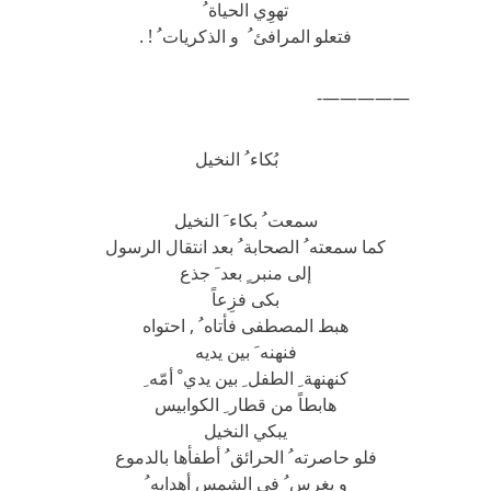
تهوِي الحياة ُ
فتعلو المرافئ ُ و الذكريات ُ ! .
—————-
بُكاء ُ النخيل
سمعت ُ بكاء َ النخيل
كما سمعته ُ الصحابة ُ بعد انتقال الرسول
إلى منبر ٍ بعد َ جذع
بكى فزِعاً
هبط المصطفى فأتاه ُ , احتواه
فنهنه َ بين يديه
كنهنهة ِ الطفل ِ بين يدي ْ أمّه ِ
هابطاً من قطار ِ الكوابيس
يبكي النخيل
فلو حاصرته ُ الحرائق ُ أطفأها بالدموع
و يغرس ُ في الشمس أهدابه ُ