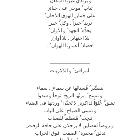
و يرتدي غيرَنا المكان ُ
ثياب ُ موت ٍ على حياة ٍ
على جمار ِ الهوى الدُخان ُ
نريد ُ خيراً , وكل ُّ خير ٍ
يحدُّه ُ الجهد ُ و الأوان ُ
بلا اجتهاد ٍ , بلا أوان ٍ
حصاد ُ أعمارِنا الهوان ُ .
————————
المرافئ ُ و الذكريات
يتقشّر ُ فُستانُها عن سماء ٍ , سماء
و تنسج ُ إبرتُها الريح َ نَوحاً و شدوا
تشق ُّ عُلوَّاً لذاكرة ٍ لا تُخبِّئ ُ وردتها في الضياء
و تنسى الصباح َ على الباب
تنحِت ُ مُنطلقاً للضباب
و روضاً لفصلين لا يرحلان على حافة الوقت ِ
تدلق ُ محبرة َ الصمت ِ فوق الخراب