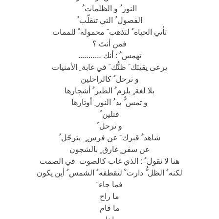
النور ُ و الظلمات ُ
الفصول ُ التي تتقلّب ُ
تأتي الحياة ُ لتذهب َ محمولة ً للممات
فمن أنتَ ؟
تهمس ُ : أنك ………..
يرعى يقينَك َ ظنُّك َ في غابة ِ الأمنيات
و ترحل ُ كالراحلين
بلا لغة ٍ يلزم ُ الطير ُ أشجارها
و تمس ُّ يد ُ النور ِ أوتارها
فتلين ُ
و ترحل ُ
شاهد ُ قبرك َ عن فرس ٍ يترجّل ُ
عن سفر ٍ غارق ٍ بالشجون
هنا لا نقول ُ : الذي غاب كالصوت في الصمت
لكنه ُ الظل ُّ دارت ْ لتقطفه ُ الشمس ُ أين يكون
فما جاء َ
ما راح
ما قام