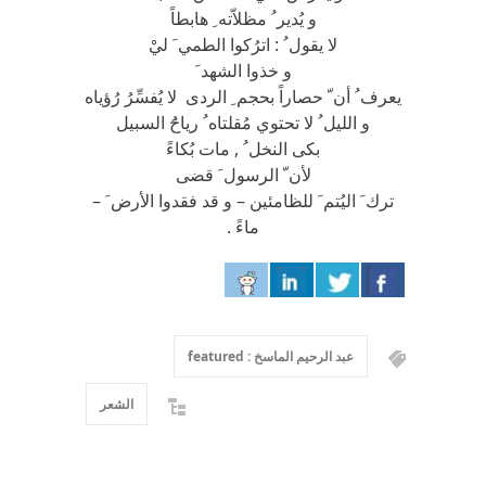
و يُدير ُ مظلاّته ِ هابطاً
لا يقول ُ : اترُكوا الطمي َ ليْ
و خذوا الشهد َ
يعرف ُ أن ّ حصاراً بحجم ِ الردى لا يُفسِّرُ رُؤياه
و الليل ُ لا تحتوي مُقلتاه ُ رياحَُ السبيل
بكى النخل ُ , مات بُكاءً
لأن ّ الرسول َ قضى
ترك َ اليُتم َ للظامئين – و قد فقدوا الأرض َ –
ماءً .
عبد الرحيم الماسخ : featured
الشعر