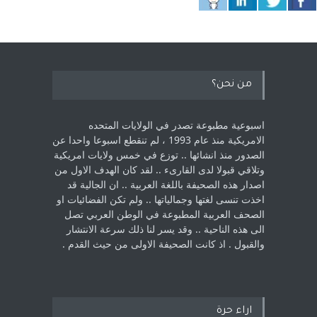
من نحن؟
اسبوعية مطبوعة تصدر في الولايات المتحده
الامريكية منذ عام 1993 ، لم ‏تنقطع اسبوعا واحدا عن
الصدور منذ انشائها .. توزع في خمس ولايات امريكية
‏وتلاقي قبولا لدى القارىء ..‏ لقد كان الهدف الاول من
اصدار هذه الصحيفة باللغة العربية .. ان الجالية قد
اخذت ‏تنسى لغتها وجمالياتها .. ولم تكن الفضائيات او
الصحف العربية المطبوعة في الوطن ‏العربي تصل
الى هذه الناحية .. وقد يسر لنا ذلك سرعة الانتشار
والقبول . اذ كانت ‏الصحيفة الاولى من حيث القدم . ‏
اراء حرة