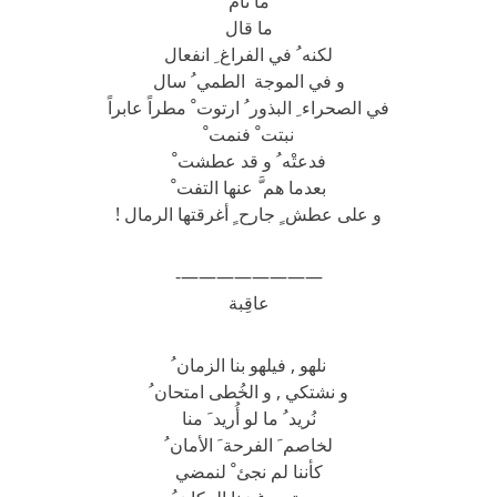
ما نام
ما قال
لكنه ُ في الفراغ ِ انفعال
و في الموجة الطمي ُ سال
في الصحراء ِ البذور ُ ارتوت ْ مطراً عابراً
نبتت ْ فنمت ْ
فدعتْه ُ و قد عطشت ْ
بعدما هم َّ عنها التفت ْ
و على عطش ٍ جارح ٍ أغرقتها الرمال !
————————-
عاقِبة
نلهو , فيلهو بنا الزمان ُ
و نشتكي , و الخُطى امتحان ُ
نُريد ُ ما لو أُريد َ منا
لخاصم َ الفرحة َ الأمان ُ
كأننا لم نجئ ْ لنمضي