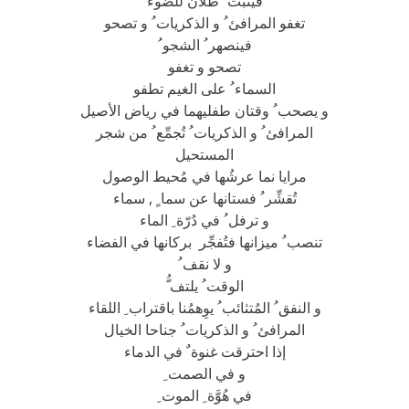
فينبت ُ ظلاّن للضوء
تغفو المرافئ ُ و الذكريات ُ و تصحو
فينصهر ُ الشجو ُ
تصحو و تغفو
السماء ُ على الغيم تطفو
و يصحب ُ وقتان طفليهما في رياض الأصيل
المرافئ ُ و الذكريات ُ تُجمِّع ُ من شجر
المستحيل
مرايا نما عرشُها في مُحيط الوصول
تُقشِّر ُ فستانها عن سما ٍ , سماء
و ترفل ُ في دُرّة ِ الماء
تنصب ُ ميزانها فتُفجِّر بركانها في الفضاء
و لا نقف ُ
الوقت ُ يلتف ُّ
و النفق ُ المُتثائب ُ يوِهمُنا باقتراب ِ اللقاء
المرافئ ُ و الذكريات ُ جناحا الخيال
إذا احترقت غنوة ٌ في الدماء
و في الصمت ِ
في هُوَّة ِ الموت ِ