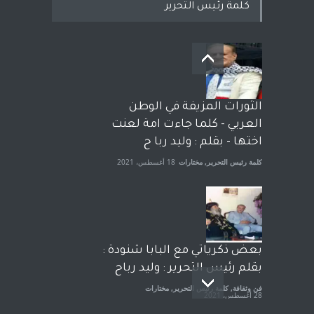
كلمة رئيس التحرير
بعد معارك قضائية طاحنة كتب
وترافع فيها بنفسه مرة اخرى..
الشيخ طارق يوسف يقهر
الحكومة الأمريكية ، فأعطوه
الثورات المزيفة في الوطن
الجنسية عن يد وهم صاغرون،
العربي - كلما جاءت امة لعنت
آراء حرة
,
مختارات
7 أبريل، 2023
اختها - بقلم : وليد ربا ح
كلمة رئيس التحرير
,
مختارات
18 أغسطس، 2021
بعض ذكرياتي مع البابا شنودة :
بقلم رئيس التحرير : وليد رباح
فن وثقافة
,
كلمة رئيس التحرير
,
مختارات
28 أغسطس، 2021