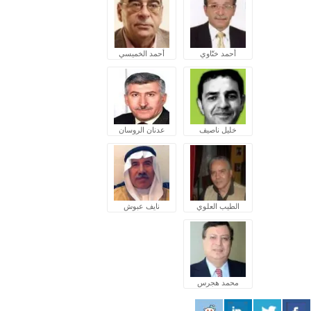
أحمد ختّاوي
أحمد الخميسي
خليل ناصيف
عدنان الروسان
الطيب العلوي
نايف عبوش
محمد هجرس