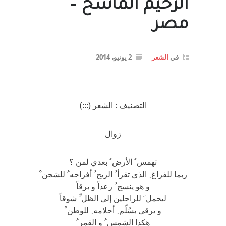
الرحيم الماسخ –
مصر
في
الشعر
2 يونيو، 2014
التصنيف : الشعر (:::)
زوال
تهمس ُ الأرض ُ بعدي لمن ؟
ربما للفراغ ِ الذي تقرأ ُ الريح ُ أفراحه ُ للشجن ْ
و هو ينسج ُ رعداً و برقاً
ليحمل َ للراحلين إلى الظل ِّ شوقاً
و يرقى بسُلّم ِ أحلامه ِ للوطن ْ
هكذا الشمس ُ و القمر ُ