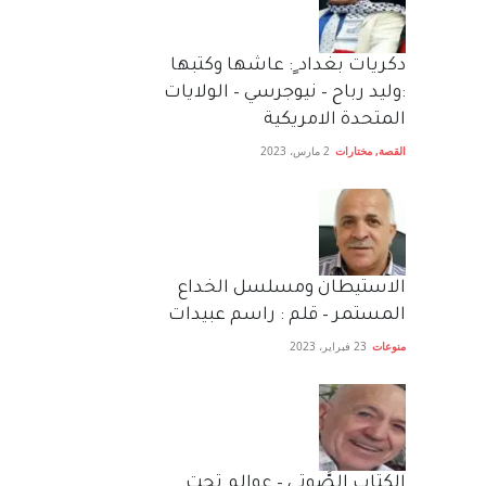
دكريات بغداد ٍ: عاشها وكتبها
:وليد رباح – نيوجرسي – الولايات
المتحدة الامريكية
القصة
,
مختارات
2 مارس، 2023
الاستيطان ومسلسل الخداع
المستمر – قلم : راسم عبيدات
منوعات
23 فبراير، 2023
الكتاب الصَّوتي – عوالم تحت