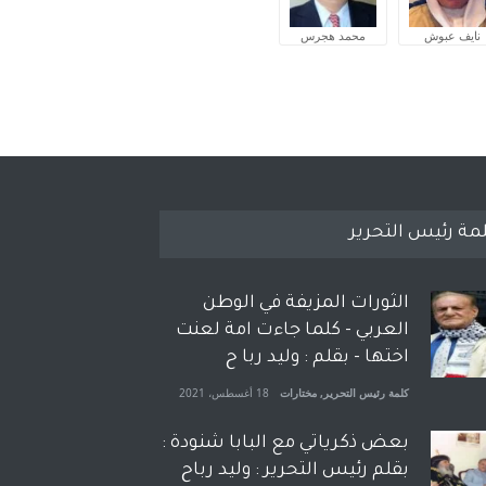
نايف عبوش
محمد هجرس
مة رئيس التحرير
الثورات المزيفة في الوطن
العربي - كلما جاءت امة لعنت
اختها - بقلم : وليد ربا ح
كلمة رئيس التحرير
,
مختارات
18 أغسطس، 2021
بعض ذكرياتي مع البابا شنودة :
بقلم رئيس التحرير : وليد رباح