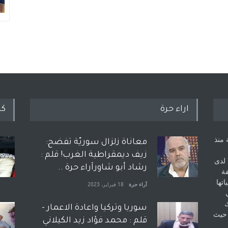
اراء حرة
كل
 منذ
معاناة زلزال سوريّة تفضح:
زيف ديمقراطية الغرب! قلم :
 لدى
رشاد أبو شاورآراء حرة ..
فة
اتها
آراء حرة
18 فبراير، 2023
ك
سوريا وتركيا واعادة الاعمار -
 حيث
قلم : محمد فؤاد زيد الكيلاني