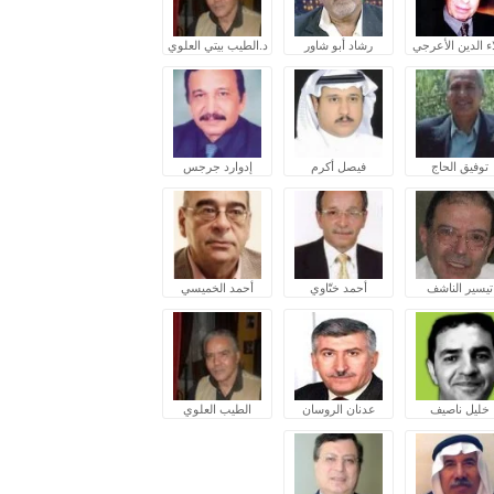
ء الدين الأعرجي
رشاد أبو شاور
د.الطيب بيتي العلوي
توفيق الحاج
فيصل أكرم
إدوارد جرجس
تيسير الناشف
أحمد ختّاوي
أحمد الخميسي
خليل ناصيف
عدنان الروسان
الطيب العلوي