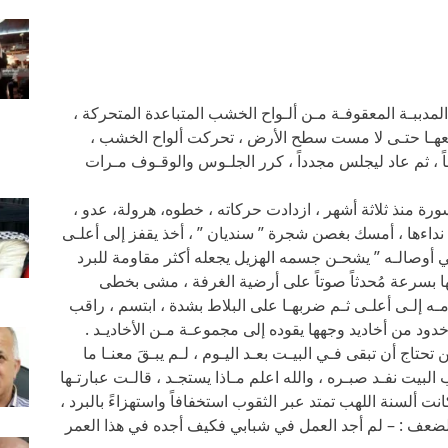
دببـة المعقوفـة مـن ألـواح الخشب المتباعدة المتحركة ،
عهـا حتـى لا مست سطح الأرض ، تحركت ألواح الخشب ،
ً ، ثم عاد ليجلس مجدداً ، كرر الجلـوس والوقـوف مـرات
ورة منذ ثلاثة أشهر ، ازدادت حركاته ، خطوه، هرولة، عدو ،
نداءها ، أمسك بغصن شجرة ” سنديان ” ، أخذ يقفز إلى أعلـى
ي أوصالـه ” يشحـن جسمه الهزيل يجعله أكثر مقاومة للبرد
 بسرعة مُحدثاً صوتاً على أرضية الغرفة ، مشى بخطى
ـه إلـى أعلـى ثـم ضربهـا على البلاط بشدة ، ابتسم ، راقب
أخدود من أخاديد وجهها يقوده إلى مجموعـة مـن الأخاديـد .
 تحتاج أن تبقى فـي البيـت بعـد اليـوم ، لـم يبـقَ معنـا ما
لبيت نفـد صبـره ، والله اعلم مـاذا يستجـد ، قالـت عبارتـها
ت ألسنة اللهب تمتد عبر الثقوب استخفافاً واستهزاءً بالبرد ،
الضعف : – لم أجد العمل في شبابي فكيف أجده في هذا العمر