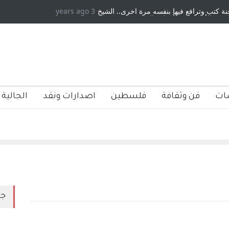
كتب وترافع فيها بنفسه مرة اخرى.. الشيخ
3 years ago
دكريات بغداد ٍ: عاشها وكتبها :ول
 الأمريكية ، فأعطوه الجنسية عن يد وهم
صاغرون،
ات
فن وثقافة
فلسطين
اصدارات ونقد
الجالية 
جد