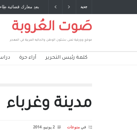
صديق عمري ، صبحي مخلوف : بقلم : سعد الله
بعد معارك قضائية طاحنة 
جديد
بركات
طارق يوسف يقهر الحكومة
صَوت العُروبة
موقع وورقية تعنى بشئون الوطن والجاليه العربية في المهجر
كلمة رئيس التحرير
آراء حرة
دراس
مدينة وغرباء
في
منوعات
2 يونيو، 2014