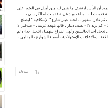
حمود أن اليأس ارتشف ما بقـى لـه مـن أمـل في العثور على
علا
بـة قدمـت لـه المـاء ، ويـد غريبة قدمـت له الكرسـي ،
، ثم غادر المقهى، ، اتجـه عبـر شارع ” الإسكافية ” ليصلح
 كم تريد ؟! – نصف دينار ، قالها بلهجة غريبة . – صدقني لا
دخل أحد الجالسين وأنهى النـزاع بينهمـا ، انتعـل حذاءه ثم
لافتـات،الإعلانات الإستهلاكية ، أسماء الشوارع ، المقاهي ،
منوعات