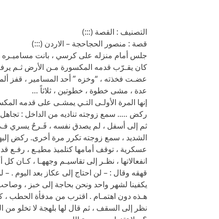
التصنيف : القصة (:::)
قصة : منصور الحجاحجة – الاردن (:::)
جلس أمام منزله على كرسي ، بانت مساميـره الم
كان يقـرّب قدمه المكسورة مـن الأرض ثـم يرف
عضـت فخذته ، “وخزه ” أحد المسامير ، قفز ألما
عدة ، مشى خطوة ، خطوتين ، ثلاثاً …
إنها المرة الأولـى التـي يمشـى على قدمه المكس
ركض ….. سمع زوجته تناديه من الداخل : تجاهل 
ثم إلى أسفل ، لم يصدق نفسه ، فَـرحٌ يسري فـ
الشديد ، سمع زوجته تكرر مرة أخرى. ركض إليها
عسكرية ، توقف أمامها كتلميذ مطيـع ، رفـع قدم
انفعالاتها ، نظـر إلى تقاسيـم وجههـا ، كـان كل 
قهقه وقال : – لن احتاج إلى عكاز بعد اليوم . – لن
يكفينا لشهر واحد ونحن بحاجة إلى خبز ، وصاحب ا
هـذه دون اهتمـام . اقترب من مدفأة الحطب ، كان
نظر إلى السقف ، ثم قال لها بلهجة لا تخلو من 