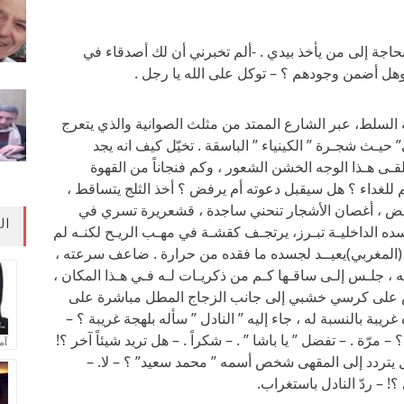
بحاجة إلى من يأخذ بيدي . -ألم تخبرني أن لك أصدقاء في
 وهل أضمن وجودهم ؟ – توكل على الله يا رجل .
نة السلط، عبر الشارع الممتد من مثلث الصوانية والذي يتعرج
يـث شجـرة ” الكينياء ” الباسقة . تخيّل كيف انه يجد
لقـى هـذا الوجه الخشن الشعور ، وكم فنجاناً من القهوة
 للغداء ؟ هل سيقبل دعوته أم يرفض ؟ أخذ الثلج يتساقط ،
أبيض ، أغصان الأشجار تنحني ساجدة ، قشعريرة تسري في
ال
ه الداخليـة تبـرز، يرتجـف كقشـة في مهـب الريـح لكنـه لم
 (المغربي)يعيــد لجسده ما فقده من حرارة . ضاعف سرعته ،
 ، جلـس إلـى ساقـها كـم من ذكريـات لـه فـي هـذا المكان ،
لس على كرسي خشبي إلى جانب الزجاج المطل مباشرة على
يبة بالنسبة له ، جاء إليه ” النادل ” سأله بلهجة غريبة ؟ –
مرّة . – تفضل ” يا باشا ” . – شكراً . – هل تريد شيئاً آخر ؟!
آم
 هل يتردد إلى المقهى شخص أسمه ” محمد سعيد” ؟ – لا. –
! – ردّ النادل باستغراب.