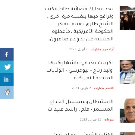
بعد معارك قضائية طاحنة كتب
وترافع فيها بنفسه مرة اخرى..
الشيخ طارق يوسف يقهر
الحكومة الأمريكية ، فأعطوه
الجنسية عن يد وهم صاغرون،
آراء حرة
,
مختارات
7 أبريل، 2023
دكريات بغداد ٍ: عاشها وكتبها
:وليد رباح – نيوجرسي – الولايات
المتحدة الامريكية
القصة
,
مختارات
2 مارس، 2023
الاستيطان ومسلسل الخداع
المستمر – قلم : راسم عبيدات
منوعات
23 فبراير، 2023