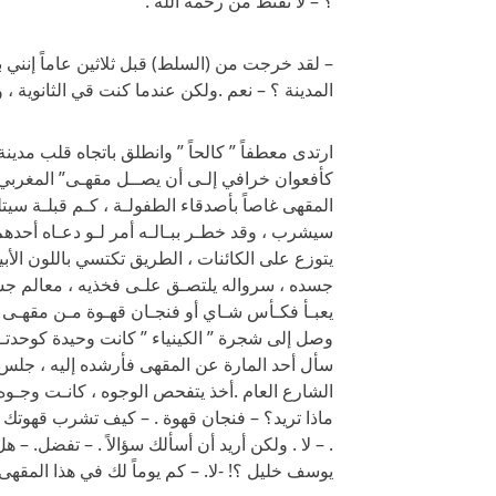
؟ – لا تقنط من رحمة الله .
– لقد خرجت من (السلط) قبل ثلاثين عاماً إنني 
المدينة ؟ – نعم .ولكن عندما كنت قي الثانوية ،
ارتدى معطفاً ” كالحاً ” وانطلق باتجاه قلب مدي
كأفعوان خرافي إلـى أن يصــل مقهـى” المغربي” ح
المقهى غاصاً بأصدقاء الطفولـة ، كـم قبلـة سيت
سيشرب ، وقد خطـر ببـالـه أمر لـو دعـاه أحدهم
يتوزع على الكائنات ، الطريق تكتسي باللون ال
جسده ، سرواله يلتصـق علـى فخذيه ، معالم جسد
يعبـأ فكـأس شـاي أو فنجـان قهـوة مـن مقهـى
وصل إلى شجرة ” الكينياء ” كانت وحيدة كوحدتـه
سأل أحد المارة عن المقهى فأرشده إليه ، ج
الشارع العام .أخذ يتفحص الوجوه ، كانـت وجـوه غر
ماذا تريد؟ – فنجان قهوة . – كيف تشرب قهوتك ؟ – 
. – لا . ولكن أريد أن أسألك سؤالاً . – تفضل. –
يوسف خليل ؟! -لا. – كم يوماً لك في هذا المقهى ؟