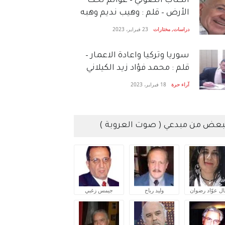
الكتاب الصَّوتي – عوالم تحت
الأرض – قلم : وهيب نديم وهبه
دراسات
,
مختارات
23 فبراير، 2023
سوريا وتركيا واعادة الاعمار –
قلم : محمد فؤاد زيد الكيلاني
آراء حرة
18 فبراير، 2023
بعض من مبدعي ( صوت العروبة )
ال عوّاد رضوان
وليد رباح
جيمس زغبي