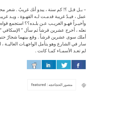
– بـل قـل ؟! كم سنة ، يبدو أنك غريبٌ . شعر م
عمل ، فيـدٌ غريبة قدمـت لـه القهـوة ، ويـد غري
وأخيـراً فهـو الغريـب عـن بلـده؟؟ استجمع قواه 
نعله ، أخرج عشرين قرشاً ثم سأل ” الإسكافي “: –
أملك سوى عشرين قرشاً . وقع بينهما شجارٌ حتى ت
سار في الشارع وهو يتأمل الواجهـات العاليـة ، ال
لم تعـد الأسمـاء كمـا كانت .
منصور الحجاحجه : featured