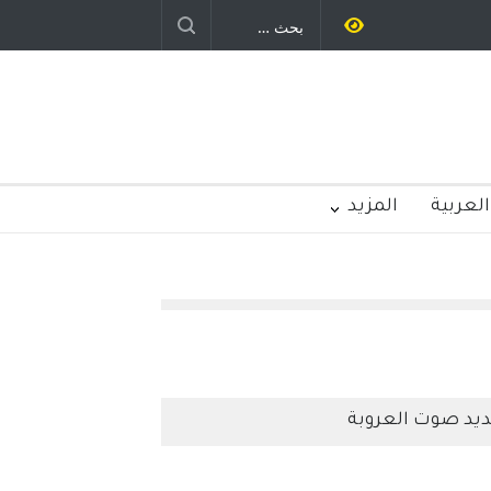
يد رباح – نيوجرسي – الولايات المتحدة
الامريكية
العربية
المزيد
يد صوت العروبة