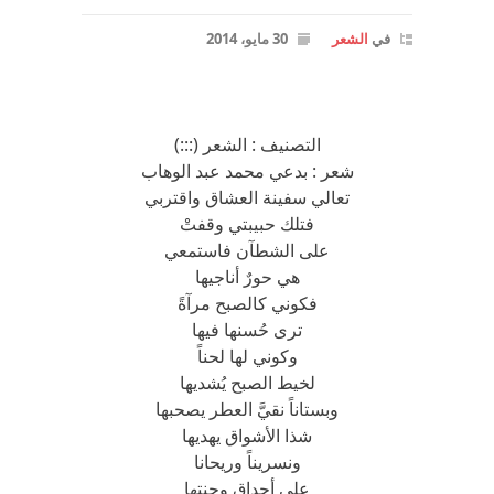
في
الشعر
30 مايو، 2014
التصنيف : الشعر (:::)
شعر : بدعي محمد عبد الوهاب
تعالي سفينة العشاق واقتربي
فتلك حبيبتي وقفتْ
على الشطآن فاستمعي
هي حورٌ أناجيها
فكوني كالصبح مرآةً
ترى حُسنها فيها
وكوني لها لحناً
لخيط الصبح يُشديها
وبستاناً نقيَّ العطر يصحبها
شذا الأشواق يهديها
ونسريناً وريحانا
على أحداق وجنتها