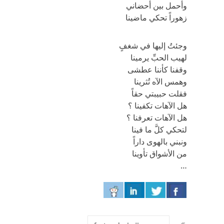
وأحمل بين أحضاني
زهوراً تحكي ماضينا
وجئتُ إليها في شغفٍ
لهيب الحبِّ يرمينا
وقفنا كأننا عطشى
وهمس الآه تُثرينا
فقلت حبيبتي حقاً
هل الآهات تكفينا ؟
هل الآهات تعرفنا ؟
لتحكي كلَّ ما فينا
ونبني بالهوى داراً
من الأشواق تأوينا
…