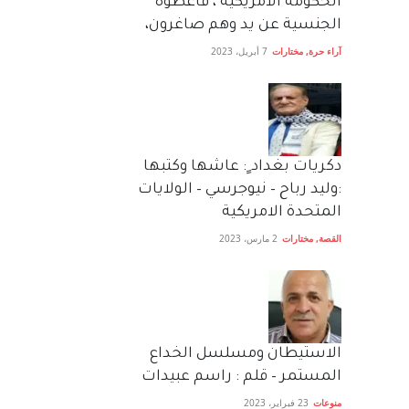
الحكومة الأمريكية ، فأعطوه
الجنسية عن يد وهم صاغرون،
آراء حرة
,
مختارات
7 أبريل، 2023
دكريات بغداد ٍ: عاشها وكتبها
:وليد رباح – نيوجرسي – الولايات
المتحدة الامريكية
القصة
,
مختارات
2 مارس، 2023
الاستيطان ومسلسل الخداع
المستمر – قلم : راسم عبيدات
منوعات
23 فبراير، 2023