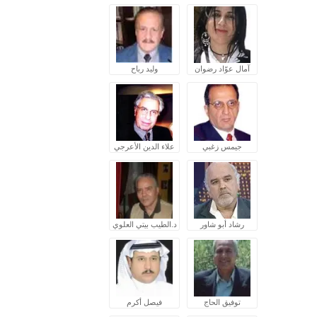
آمال عوّاد رضوان
وليد رباح
جيمس زغبي
علاء الدين الأعرجي
رشاد أبو شاور
د.الطيب بيتي العلوي
توفيق الحاج
فيصل أكرم