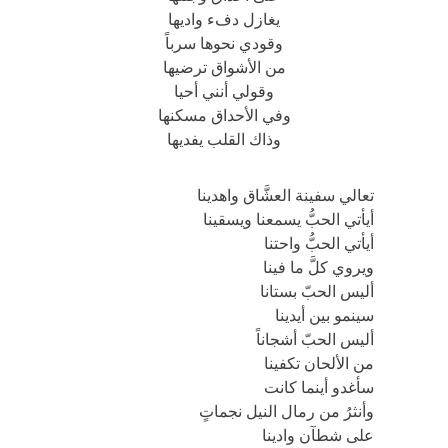
يغازل دفء واديها
وقودي نحوها سرباً
من الأشواق ترضيها
وقولي أنني أحيا
وفي الأحداق مسكنها
وذاك القلب يفديها
تعالي سفينة العشَّاق واهدينا
أيأتي الحبُّ يسمعنا ويسقينا
أيأتي الحبُّ واحتنا
ويروي كلَّ ما فينا
أليس الحبّ بستانا
سينمو بين أيدينا
أليس الحبّ أشجاناً
من الألحان تكفينا
سأغدو أينما كانت
وأنثرُ من رمال النيل نجماتٍ
على شطآن وادينا