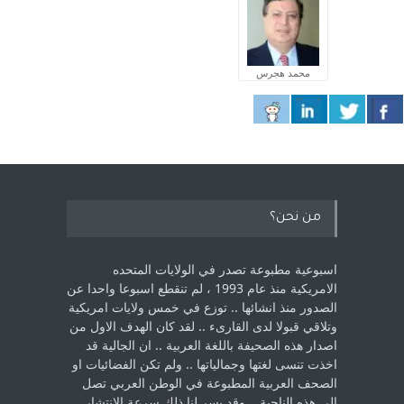
محمد هجرس
من نحن؟
اسبوعية مطبوعة تصدر في الولايات المتحده
الامريكية منذ عام 1993 ، لم ‏تنقطع اسبوعا واحدا عن
الصدور منذ انشائها .. توزع في خمس ولايات امريكية
‏وتلاقي قبولا لدى القارىء ..‏ لقد كان الهدف الاول من
اصدار هذه الصحيفة باللغة العربية .. ان الجالية قد
اخذت ‏تنسى لغتها وجمالياتها .. ولم تكن الفضائيات او
الصحف العربية المطبوعة في الوطن ‏العربي تصل
الى هذه الناحية .. وقد يسر لنا ذلك سرعة الانتشار