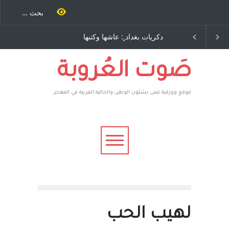
ية طاحنة كتب
دكريات بغداد ٍ: عاشها وكتبها
سه مرة اخرى..
:وليد رباح – نيوجرسي –
رق يوسف يقهر
الولايات المتحدة الامريكية
يكية ، فأعطوه
 وهم صاغرون،
صَوت العُروبة
موقع وورقية تعنى بشئون الوطن والجاليه العربية في المهجر
لهيب الحب