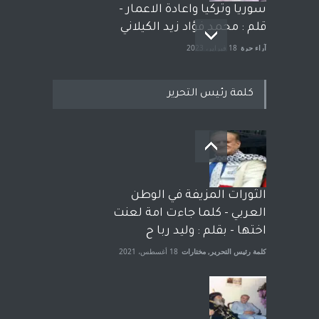
سوريا وتركيا واعادة الاعمار -
قلم : محمد فؤاد زيد الكيلاني
آراء حرة
18 فبراير، 2023
كلمة رئيس التحرير
بعد معارك قضائية طاحنة كتب
وترافع فيها بنفسه مرة اخرى..
الشيخ طارق يوسف يقهر
الحكومة الأمريكية ، فأعطوه
الثورات المزيفة في الوطن
الجنسية عن يد وهم صاغرون،
العربي - كلما جاءت امة لعنت
آراء حرة
,
مختارات
7 أبريل، 2023
اختها - بقلم : وليد ربا ح
كلمة رئيس التحرير
,
مختارات
18 أغسطس، 2021