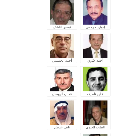
إدوارد جرجس
تيسير الناشف
أحمد ختّاوي
أحمد الخميسي
خليل ناصيف
عدنان الروسان
الطيب العلوي
نايف عبوش