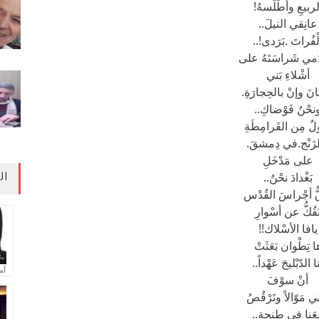
لربيعِ وأطْلَسهُ!
عانِقي النيلَ..
ْفُراتَ .بَرَدى!..
دَمي شَراسَتَهُ على
أشْلاءِ بَني
انَ وإنْ بالحِجارَةِ.
نحْنُ فَوْضاكِ..
لٌ مِن القَرامِطَةِ
زَنْج.في دِمشقَ.
على مَدْخَلِ
بَغْدادَ نحْنُ..
ال
قُّ أجْراسَ القُدْس
َفُكُّ عن أسْوارِ
يافا الأسْلاك!!
ا تِطْوان بَعَثَتْ
ا الدّبْليجَ عَهْداً..
آم
أنْ سوْفَ
ني مَوّالاً وتَرْقُصُ
عَنا في طنجة..