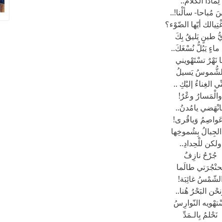
لِماذا الْكَلامُ..
َ مُباحا- سألْنا!..
اغْتِيالك أيّها الضّوْء؟
ُّ طينٍ يَليقُ بِكَ
 ماءٍ يَبُلُّ نُسْغَكَ..
ا نَهْرٌ تسْتَهْويني
لشُّموسُ يَسيلُ
ِّي الغِناءُ إليْكِ ..
والْمَسارُ وعْرٌ!
نْهَضي يامُدنُ..
َواصِمُ وَياقُرى!
 الجِبالُ بِشُموخِها
ولكن للْحِدادِ..
جُرْحُ نازِفٌ
ِحنْجُرَتي طالَما
لشّمْسُ غائِبَة!
حْن البَحْرُ هُنا..
ْتهْويه النّوارِسُ
نَحْلمُ بِالـمَدِّ