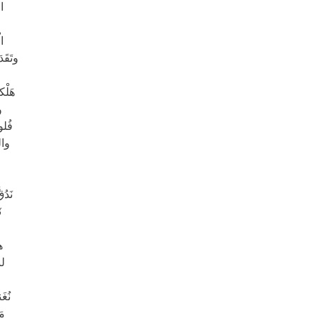
ا
ال
وتَقَ
هَلْك
و
فُلو
وال
نَدُ
ن
ه
لن
نُغَ
مَ