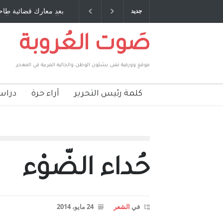
 صبحي مخلوف : بقلم : سعد الله
بعد معارك قضائية طاحنة كتب وترافع ف
جديد
بركات
طارق يوسف يقهر الحكومة الأمريكية ،
صَوت العُروبة
موقع وورقية تعنى بشئون الوطن والجاليه العربية في المهجر
كلمة رئيس التحرير
آراء حرة
دراس
حُداء الضّوْء
في
الشعر
24 مايو، 2014