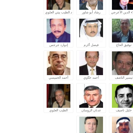
ء الدين الأعرجي
رشاد أبو شاور
د.الطيب بيتي العلوي
توفيق الحاج
فيصل أكرم
إدوارد جرجس
تيسير الناشف
أحمد ختّاوي
أحمد الخميسي
خليل ناصيف
عدنان الروسان
الطيب العلوي