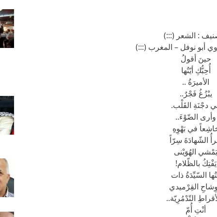
نيف : الشعر (:::)
ي أبو نوفل – المغرب (:::)
حينَ أقولُ
أُحِبُّكِ أيّتُها
الأميرَةُ ..
يبْزُغُ فَجْرٌ..
 دجْنَةِ القَلْب.
وأرى الضّوْءَ..
اشِعاً في بَهْوِهِ
ْرأُ الشّهادَةَ سِرّاً
َمْشي الهُوَيْنى
يَفْتِكُ بالظّلام!
ّتُها السّيِّدَةُ ذات
ْوِشاحِ القِرْميدي
قراطِ التّدْمُرِيّة..
أنْتِ أُمّ