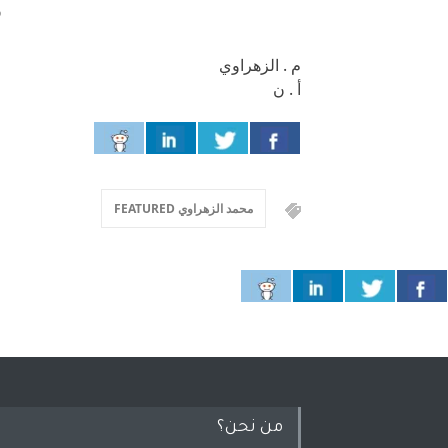
و
م . الزهراوي
أ . ن
محمد الزهراوي FEATURED
من نحن؟