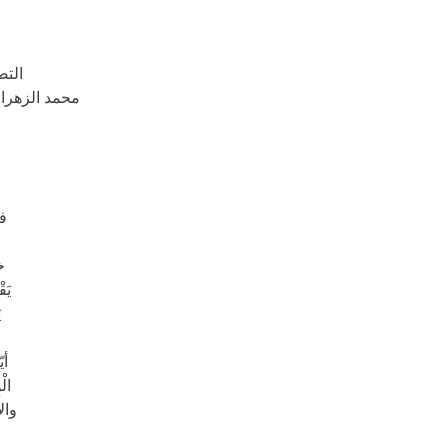
التص
محمد الزهراو
في
خ
يَق
ي
أي
ال
والأ