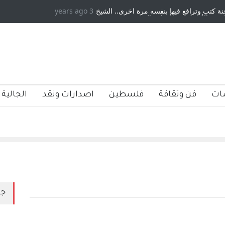
يها بنفسه مرة اخرى.. الشيخ
3 years ago
دكريات بغداد ٍ: عاشها وكتبها :وليد رباح – نيو
 فأعطوه الجنسية عن يد وهم
صاغرون،
ات
فن وثقافة
فلسطين
اصدارات ونقد
الجالية 
جد