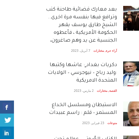
بعد معارك قضائية طاحنة كتب
وترافع فيها بنفسه مرة اخرى..
الشيخ طارق يوسف يقهر
الحكومة الأمريكية ، فأعطوه
الجنسية عن يد وهم صاغرون،
آراء حرة
,
مختارات
7 أبريل، 2023
دكريات بغداد ٍ: عاشها وكتبها
:وليد رباح – نيوجرسي – الولايات
المتحدة الامريكية
القصة
,
مختارات
2 مارس، 2023
الاستيطان ومسلسل الخداع
المستمر – قلم : راسم عبيدات
منوعات
23 فبراير، 2023