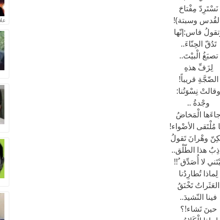
نَسْتَرِدّ مِفْتاحَ
لقُدس وسبتة)!
علا
قولُ فاس:إنّها
تَدُقّ الحِنّاءَ..
تصبَغُ الْبيْتَ..
لِزَفِّ هذهِ
الضّجَّةِ قريباً!
قالتْ نِسْوَتُنا:
وجْدةُ ..
اءَها الْمَخاضُ
ا مُلْتَقى الأضْواء!
ِنّ وهْرانَ تَقولُ
ِبٌ هذا الطّلْق..
يْتَني لا أُصَدِّق ُ!!
لِماذا تُطارِدُنا
العَثَراتُ تَخْنَقُ
فينا النّشيدَ..
حينَ تَشاء!؟