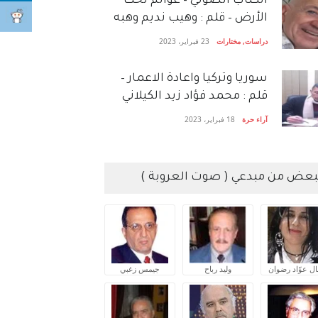
الكتاب الصَّوتي – عوالم تحت
الأرض – قلم : وهيب نديم وهبه
دراسات
,
مختارات
23 فبراير، 2023
سوريا وتركيا واعادة الاعمار –
قلم : محمد فؤاد زيد الكيلاني
آراء حرة
18 فبراير، 2023
بعض من مبدعي ( صوت العروبة )
ال عوّاد رضوان
وليد رباح
جيمس زغبي