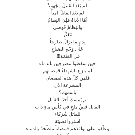
لم يَعُدِ القَتيلُ مَجْهولاً
لَم يَعُدِ القاتِلُ آمِناً
أمّا الأداةُ فهْيَ النِظامُ
والنِظامُ فَوْضى
تَتَعَثَّر
بِدَمٍ ما يَزالُ طازَجاً
عَلى وَجْهِ الصَباحِ
في العَتْمَة!!!!
حين سقطوا مضرجين بالدماء
لم ينزع الشهداءُ قمصانهم
فلمن كلّ هذه القمصان
المشرعة الآن
باسمهم؟
لم يُمسك أحدٌ بالقاتل
القاتل فصُّ ملحٍ في كأس ماءٍ ذاب
للقاتل شُرَكاء
اشتروا نصيبَهُ
وعلّقوا على نوافذهم قمصاناً ملطّخةً بالدماء