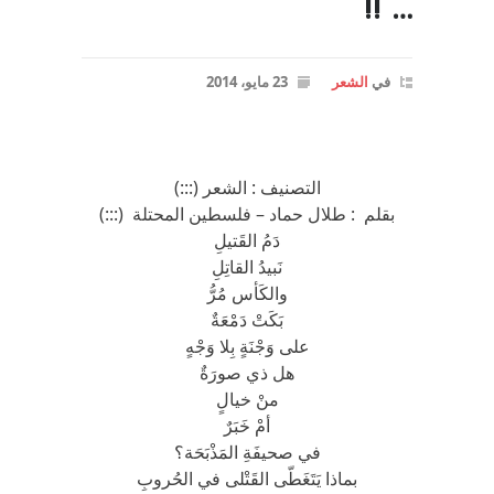
… !!
في
الشعر
23 مايو، 2014
التصنيف : الشعر (:::)
بقلم : طلال حماد – فلسطين المحتلة (:::)
دَمُ القَتيلِ
نَبيدُ القاتِلِ
والكَأس مُرُّ
بَكَتْ دَمْعَةٌ
على وَجْنَةٍ بِلا وَجْهٍ
هل ذي صورَةٌ
منْ خيالٍ
أمْ خَبَرٌ
في صحيفَةِ المَذْبَحَة؟
بماذا يَتَغَطّى القَتْلى في الحُروبِ