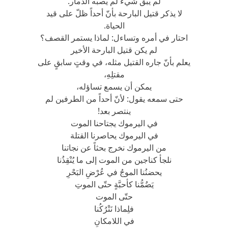
لم يبق شيء لم يصبه الدمار.
لا يذكر قتيل البارحة بأنّ أحداً ظلّ على قيد
الحياة.
احتار في أمره وتساءل: لماذا يستمر القصف؟
لم يكن قتيل البارحة الأخير
يعلم بأنّ جاره القتيل مثله، في وقتٍ سابقٍ على
مقتلِهِ،
يمكن أن يسمع تساؤله،
حتى سمعه يقول: لأنّ أحداً من الطرفين لم
ينتصر بعد!
في اليرموك يجتاحنا الموت
في اليرموك يحاصرنا القتلة
من اليرموك نخرج بحثاً عن نجاتنا
نلجأ كناجين من الموت إلى ما يُنْقِذُنا
يحضنُنا الموجُ في عُرْضِ البَحْرِ
يَضُمُّنا كأحبَّةٍ حتّى الموتِ
حتّى الموت
فلِماذا نَتْرُكُنا
في اللامكانِ