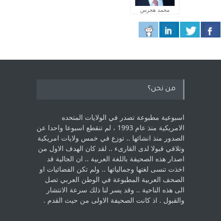
محمد هجرس
من نحن؟
اسبوعية مطبوعة تصدر في الولايات المتحده
الامريكية منذ عام 1993 ، لم ‏تنقطع اسبوعا واحدا عن
الصدور منذ انشائها .. توزع في خمس ولايات امريكية
‏وتلاقي قبولا لدى القارىء ..‏ لقد كان الهدف الاول من
اصدار هذه الصحيفة باللغة العربية .. ان الجالية قد
اخذت ‏تنسى لغتها وجمالياتها .. ولم تكن الفضائيات او
الصحف العربية المطبوعة في الوطن ‏العربي تصل
الى هذه الناحية .. وقد يسر لنا ذلك سرعة الانتشار
والقبول . اذ كانت ‏الصحيفة الاولى من حيث القدم . ‏