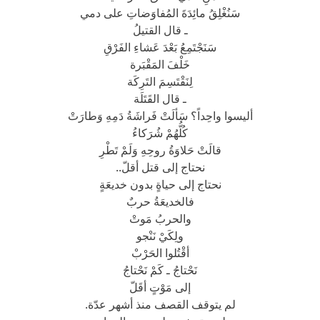
سَنُغْلِقُ مائِدَةَ المُفاوَضاتِ على دمي
ـ قال القتيلُ
سَنَجْتَمِعُ بَعْدَ عَشاءِ الفَرْقِ
خَلْفَ المَقْبَرة
لِنَقْتَسِمَ التَرِكَة
ـ قال القَتَلَة
أليسوا واحِداً؟ سَألَتْ فَراشَةُ دَمِهِ وَطارَتْ
كُلُّهُمْ شُرَكاءُ
قالَتْ حَلاوَةُ روحِهِ وَلَمْ تَطْرِ
نحتاج إلى قتل أقلّ..
نحتاج إلى حياةٍ بدون خديعَةٍ
فالخديعَةُ حربٌ
والحربُ مَوتْ
ولِكَيْ نَنْجو
أقْتُلوا الحَرْبْ
نَحْتاجُ ـ كَمْ نَحْتاجُ
إلى مَوْتٍ أقَلّ
لم يتوقف القصف منذ أشهر عدّة.