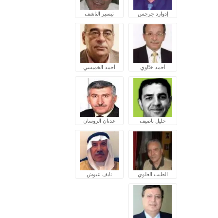
إدوارد جرجس
تيسير الناشف
أحمد ختّاوي
أحمد الخميسي
خليل ناصيف
عدنان الروسان
الطيب العلوي
نايف عبوش