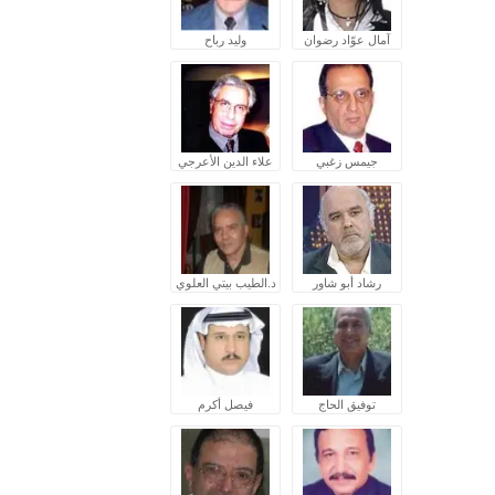
آمال عوّاد رضوان
وليد رباح
جيمس زغبي
علاء الدين الأعرجي
رشاد أبو شاور
د.الطيب بيتي العلوي
توفيق الحاج
فيصل أكرم