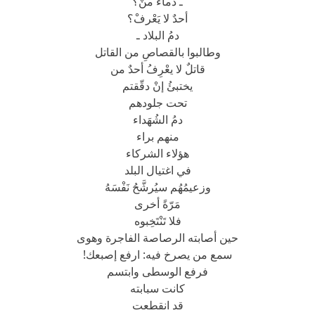
ـ دماءُ منْ؟
أحدٌ لا يَعْرفْ؟
دمُ البلاد ـ
وطالبوا بالقصاصِ من القاتل
قاتلٌ لا يعْرِفُ أحدٌ من
يختبئُ إنْ دقّقتم
تحت جلودهم
دمُ الشُهَداء
منهم براء
هؤلاء الشركاء
في اغتيال البلد
وزعيمُهُم سيُرشَّحُ نَفْسَهُ
مَرّةً أخرى
فلا تَنْتَخِبوه
حين أصابته الرصاصة الفاجرة وهوى
سمع من يصرخ فيه: ارفع إصبعك!
فرفع الوسطى وابتسم
كانت سبابته
قد انقطعت