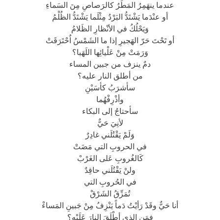
عندما ينهَمِرُ المَطَرُ كالرَصاصِ مِنَ السَماءِ
أو عنْدَما يَشْتَدُّ البَرْدُ مِثْلَما يَشْتَدُّ الظُلْمُ
وَيَحْلُكُ في الأنْظارِ الظَلامُ
أو تَحْتَ حَرّ الهَجيرِ إذا ما الشَمْسُ اٌحْتَرَقَتْ
وَرَمَتْ مِنْ عَلْيائِها اللَهَبا؟
دمٌ ينزف من جبين المساء
من أطلق النار عليه؟
سأشرَبُ كأسَيْنِ
وأذْرِفْهُما
سأحتاجُ إلى البكاء
لأنِيَ حَيٌّ
وَلَمْ يَقْتُلَني غادِرٌ
في الحروبِ التي مَضَتْ
كَالغُروبِ عَلى الغَرْبْ
ولنْ يَقْتُلَني حاقِدٌ
في الحُروبِ التي
تُمَزِّقُ الشَرْقْ
أنا حَيٌّ وقَدْ رَأيْتُ دَماً يَنْزِفُ مِنْ جَبينِ المَساءْ
فمَنِ الذي أطْلَقَ النارَ عَلَيْه؟