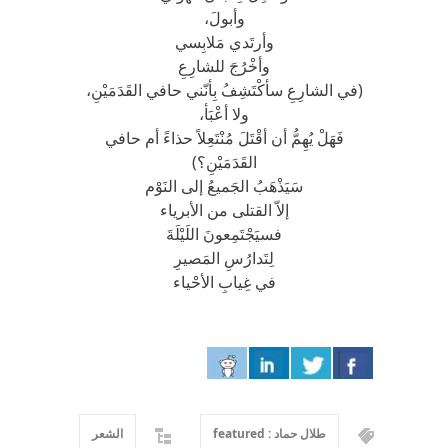
وأبولَ،
وأرتَدي مَلابِسي
وأخْرُجَ للشارِعِ
(في الشارِعِ سأكْتَشِفُ بِأنّني حافي القَدَمَيْنِ،
ولا أعْبَأ،
فَهَلْ يُهِمُّ أن أقْتَلَ مُنْتَعِلاً حذاءً أم حافي
القَدَمَيْنِ؟)
سَيَذْهَبُ الجَميعُ إلى النَوْم
إلاّ القتلى من الأبرياء
فسيَجْتَمِعونَ اللَيْلَةَ
لِتَدارُسِ المَصيرِ
في غِيابِ الأحْياء
طلال حماد : featured
الشعر