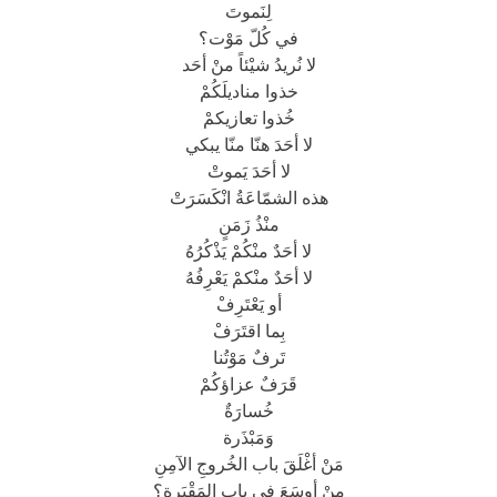
لِنَموتَ
في كُلّ مَوْت؟
لا نُريدُ شيْئاً منْ أحَد
خذوا مناديلَكُمْ
خُذوا تعازيكمْ
لا أحَدَ هنّا منّا يبكي
لا أحَدَ يَموتْ
هذه الشمّاعَةُ انْكَسَرَتْ
منْذُ زَمَنٍ
لا أحَدٌ منْكُمْ يَذْكُرُهُ
لا أحَدٌ منْكمْ يَعْرِفُهُ
أو يَعْتَرِفْ
بِما اقتَرَفْ
تَرفٌ مَوْتُنا
قَرَفٌ عزاؤكُمْ
خُسارَةٌ
وَمَبْذَرة
مَنْ أغْلَقَ باب الخُروجِ الآمِنِ
منْ أوسَعَ في باب المَقْبَرة؟