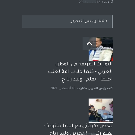
آراء حرة
18 فبراير، 2023
كلمة رئيس التحرير
بعد معارك قضائية طاحنة كتب
وترافع فيها بنفسه مرة اخرى..
الشيخ طارق يوسف يقهر
الحكومة الأمريكية ، فأعطوه
الثورات المزيفة في الوطن
الجنسية عن يد وهم صاغرون،
العربي - كلما جاءت امة لعنت
آراء حرة
,
مختارات
7 أبريل، 2023
اختها - بقلم : وليد ربا ح
كلمة رئيس التحرير
,
مختارات
18 أغسطس، 2021
بعض ذكرياتي مع البابا شنودة :
بقلم رئيس التحرير : وليد رباح