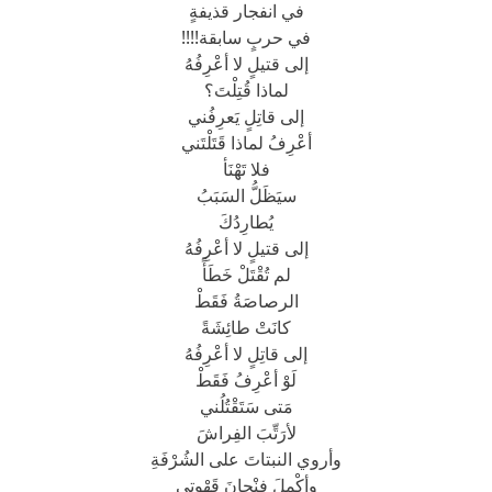
في انفجار قذيفةٍ
في حربٍ سابقة!!!!
إلى قتيلٍ لا أعْرِفُهُ
لماذا قُتِلْتَ؟
إلى قاتِلٍ يَعرِفُني
أعْرِفُ لماذا قَتَلْتَني
فلا تَهْنَأ
سيَظَلُّ السَبَبُ
يُطارِدُكَ
إلى قتيلٍ لا أعْرِفُهُ
لم تُقْتَلْ خَطَأً
الرصاصَةُ فَقَطْ
كانَتْ طائِشَةً
إلى قاتِلٍ لا أعْرِفُهُ
لَوْ أعْرِفُ فَقَطْ
مَتى سَتَقْتُلُني
لأرَتِّبَ الفِراشَ
وأروي النبتاتَ على الشُرْفَةِ
وأكْمِلَ فِنْجانَ قَهْوتي