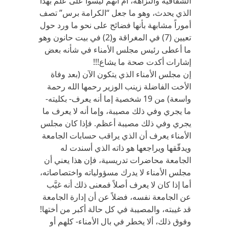
الشفافية والنزاهة، أم أنهم ليسوا على علم بهذا
الذي يحدث، وهو ما جعل “الكرامة برس” تصف
أموراً مشابهة بأنها فضائح على نحو ما ورد حول
تعيين (7) في المغراقة و(2) في بيت حانون وهو
ما أعطى رئيس مجلس الأمناء في شأنه بعض
إشارات أكدت صحة ما يشاع!!!
إن مجلس الأمناء الذي يتكون الآن (بعد وفاة
الأخت الفاضلة زينب الوزير رحمها الله رحمة
واسعة) من 19 شخصية إما أنه يعرف- بكليته-
ما يجري وفي ذلك مصيبة، وإما أنه لا يعرف ما
يجري وفي ذلك مصيبة أعظم. فإذا كان مجلس
الأمناء يعرف أن الذي يراقب حسابات الجامعة
ويدقّقها ويراجعها هو ذاته الذي أسندت له
الجامعة محاضرات تدريسية، فإن هذا يعني أن
مجلس الأمناء لا يدرك مسؤولياته واختصاصاته،
أما إذا كان لا يعرف أصلاً فمعنى ذلك أنه غيَّب
عن الجامعة نفسه، فضلاً عن أن إدارة الجامعة
قد غيبته، والمصيبة في كل حالة أكبر من أختها!
وفوق ذلك، ألا يخطر في بال الأمناء- كلهم أو