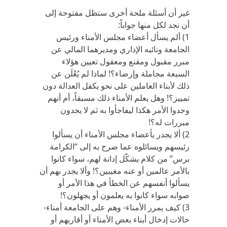
غير أن أسئلة ملحة أخرى ستظل مفتوحة إلى
أن نجد لكل منها جواباً:
1) ألم يسأل أعضاء مجلس الأمناء ورئيس
الجامعة ونائبه الإداري ومديرهما المالي عن
مبرر مقبول ومقنع ومعقول تعيين هؤلاء
السبعة مجاملة وإرضاء؟! لماذا لم يُعْلَن عن
ذلك لأبناء العاملين على نحو يكفل العدالة دون
تمييز؟! وهل يعلم الأمناء ذلك مسبقاً، أم أنهم
وجدوا الأمر هكذا ليفاجأوا به ثم لا يجدون
مبررات له؟!
2) ألا يجدر بأعضاء مجلس الأمناء أن يسألوا
رئيسهم ويسائلوه عما صرح به إلى “الكرامة
برس” من كلام يشكّل إدانة لهم، سواء كانوا
بالأمر عالمين أو عنه مغيبين؟! وألا يجدر بهم أن
يسألوا أنفسهم عن الخطأ في هذا الأمر أو
صوابه سواء كانوا به يعلمون أو يجهلون؟!
3) كيف يمرر الأمناء- وهم على الجامعة أمناء-
حالات إدخال أبناء بعض الأمناء أو أقاربهم أو