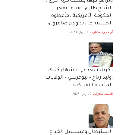
وترافع فيها بنفسه مرة اخرى..
الشيخ طارق يوسف يقهر
الحكومة الأمريكية ، فأعطوه
الجنسية عن يد وهم صاغرون،
آراء حرة
,
مختارات
7 أبريل، 2023
دكريات بغداد ٍ: عاشها وكتبها
:وليد رباح – نيوجرسي – الولايات
المتحدة الامريكية
القصة
,
مختارات
2 مارس، 2023
الاستيطان ومسلسل الخداع