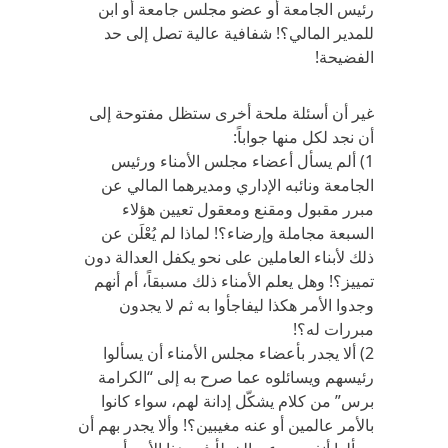
رئيس الجامعة أو عضو مجلس جامعة أو ابن
للمدير المالي؟! شفافية عالية تصل إلى حد
الفضيحة!
غير أن أسئلة ملحة أخرى ستظل مفتوحة إلى
أن نجد لكل منها جواباً:
1) ألم يسأل أعضاء مجلس الأمناء ورئيس
الجامعة ونائبه الإداري ومديرهما المالي عن
مبرر مقبول ومقنع ومعقول تعيين هؤلاء
السبعة مجاملة وإرضاء؟! لماذا لم يُعْلَن عن
ذلك لأبناء العاملين على نحو يكفل العدالة دون
تمييز؟! وهل يعلم الأمناء ذلك مسبقاً، أم أنهم
وجدوا الأمر هكذا ليفاجأوا به ثم لا يجدون
مبررات له؟!
2) ألا يجدر بأعضاء مجلس الأمناء أن يسألوا
رئيسهم ويسائلوه عما صرح به إلى “الكرامة
برس” من كلام يشكّل إدانة لهم، سواء كانوا
بالأمر عالمين أو عنه مغيبين؟! وألا يجدر بهم أن