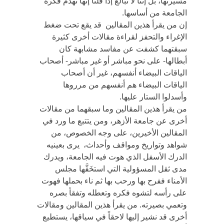
مسيرتها، بل إننا لا نبالغ إذا قلنا إنها تهدم فكرة
الجامعة من أساسها.
إن من يقرأ هذين المقالين قد يقع تحت ضغط
الإغراء والتحفز لقراءة مقالات أخرى كثيرة
سبقتهما كشفت عن مفاسد مشابهة كان
أبطالها- على نحو مباشر أو غير مباشر- أصحاب
الياقات البيضاء أنفسهم، غير أن أصحاب
الياقات البيضاء هم أنفسهم من مرروها
وأسدلوا الستار عليها.
من يقرأ هذين المقالين وما سبقهما من مقالات
أخرى عن جامعة الأزهر، ومن يتتبع ما ورد في
المقالين الأخيرين، على وجه الخصوص، من
شواهد وتواريخ ومواقف وأحداث، يرى بعينيه
الدرك الأسفل الذي هوت فيه الجامعة، ويدرك
مدى ثقل المسؤولية التي استخَفَّها مجلس
الأمناء ففرح بها ورحب بها ثم ناء بحملها فهوت
على رأسه لتشوه فكره وتعطله وتفقأ بصره
وتعمي بصيرته. من يقرأ هذين المقالين ومقالات
أخرى قد نشير إليها لاحقاً في سياقها، يستطيع