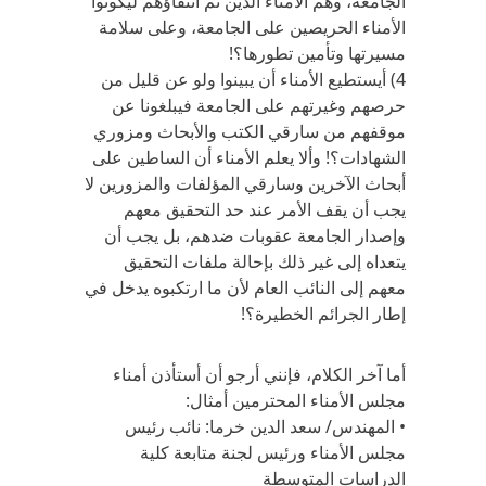
الجامعة، وهم الأمناء الذين تم انتقاؤهم ليكونوا
الأمناء الحريصين على الجامعة، وعلى سلامة
مسيرتها وتأمين تطورها؟!
4) أيستطيع الأمناء أن يبينوا ولو عن قليل من
حرصهم وغيرتهم على الجامعة فيبلغونا عن
موقفهم من سارقي الكتب والأبحاث ومزوري
الشهادات؟! وألا يعلم الأمناء أن الساطين على
أبحاث الآخرين وسارقي المؤلفات والمزورين لا
يجب أن يقف الأمر عند حد التحقيق معهم
وإصدار الجامعة عقوبات ضدهم، بل يجب أن
يتعداه إلى غير ذلك بإحالة ملفات التحقيق
معهم إلى النائب العام لأن ما ارتكبوه يدخل في
إطار الجرائم الخطيرة؟!
أما آخر الكلام، فإنني أرجو أن أستأذن أمناء
مجلس الأمناء المحترمين أمثال:
• المهندس/ سعد الدين خرما: نائب رئيس
مجلس الأمناء ورئيس لجنة متابعة كلية
الدراسات المتوسطة