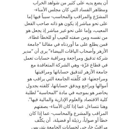
أن يضع يديه على كثير من شواهد الخراب
ومظاهر الفساد التي كان مجلس الأمناء-
المشرّع والمراقب والمحاسب- سبباً فيها إما
على نحو مباشر إذ يكون هو ذاته صاحب الفعل
المعيب، وإما على نحو غير مباشر إذ يجعل هو
من نفسه ومن صفته للعيب أو للخطأ غطاء.
قمن يطلع على ما أوردناه في مقالنا “جامعة
الأزهر وأصحاب الياقات البيضاء” يرى أن “مدير
شركة تدقيق ومراجعة ومراقبة حسابات تعمل
في قطاع غزّة- وهي الشركة المتعاقدة مع
جامعة الأزهر لتدقيق حساباتها ومراقبتها
ومراجعتها- قد كلّفته الجامعة التي يراقب هو
أموالها ويراجع ويدقق حساباتها، كلفته بجدول
يحاضر هو بموجبه في مادة “المحاسبة” لطلبة
كلية الاقتصاد والعلوم الإدارية والمالية فيها”.
وهنا نتساءل عما إذا كان الأمناء- بصفتهم
المراقب والمشرع والمحاسب- عما إذا كان
خطأ أو صواباً، رذيلة أو فضيلة، أن يكلّّف
مراقبٌ خارجي لحسابات الجامعة بتدريس