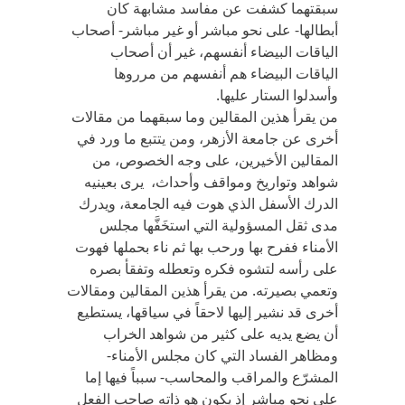
سبقتهما كشفت عن مفاسد مشابهة كان
أبطالها- على نحو مباشر أو غير مباشر- أصحاب
الياقات البيضاء أنفسهم، غير أن أصحاب
الياقات البيضاء هم أنفسهم من مرروها
وأسدلوا الستار عليها.
من يقرأ هذين المقالين وما سبقهما من مقالات
أخرى عن جامعة الأزهر، ومن يتتبع ما ورد في
المقالين الأخيرين، على وجه الخصوص، من
شواهد وتواريخ ومواقف وأحداث، يرى بعينيه
الدرك الأسفل الذي هوت فيه الجامعة، ويدرك
مدى ثقل المسؤولية التي استخَفَّها مجلس
الأمناء ففرح بها ورحب بها ثم ناء بحملها فهوت
على رأسه لتشوه فكره وتعطله وتفقأ بصره
وتعمي بصيرته. من يقرأ هذين المقالين ومقالات
أخرى قد نشير إليها لاحقاً في سياقها، يستطيع
أن يضع يديه على كثير من شواهد الخراب
ومظاهر الفساد التي كان مجلس الأمناء-
المشرّع والمراقب والمحاسب- سبباً فيها إما
على نحو مباشر إذ يكون هو ذاته صاحب الفعل