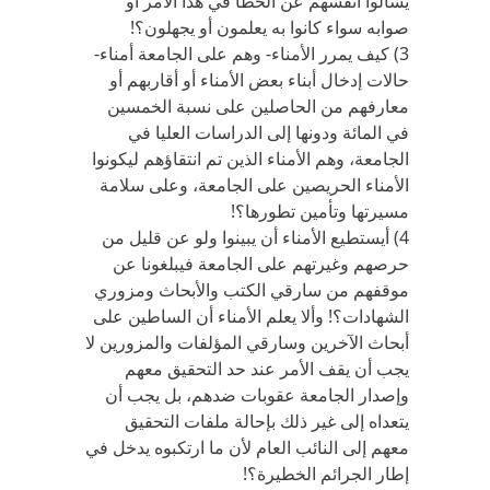
يسألوا أنفسهم عن الخطأ في هذا الأمر أو
صوابه سواء كانوا به يعلمون أو يجهلون؟!
3) كيف يمرر الأمناء- وهم على الجامعة أمناء-
حالات إدخال أبناء بعض الأمناء أو أقاربهم أو
معارفهم من الحاصلين على نسبة الخمسين
في المائة ودونها إلى الدراسات العليا في
الجامعة، وهم الأمناء الذين تم انتقاؤهم ليكونوا
الأمناء الحريصين على الجامعة، وعلى سلامة
مسيرتها وتأمين تطورها؟!
4) أيستطيع الأمناء أن يبينوا ولو عن قليل من
حرصهم وغيرتهم على الجامعة فيبلغونا عن
موقفهم من سارقي الكتب والأبحاث ومزوري
الشهادات؟! وألا يعلم الأمناء أن الساطين على
أبحاث الآخرين وسارقي المؤلفات والمزورين لا
يجب أن يقف الأمر عند حد التحقيق معهم
وإصدار الجامعة عقوبات ضدهم، بل يجب أن
يتعداه إلى غير ذلك بإحالة ملفات التحقيق
معهم إلى النائب العام لأن ما ارتكبوه يدخل في
إطار الجرائم الخطيرة؟!