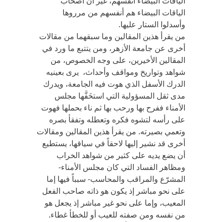
الياقات البيضاء أنفسهم، غير أن أصحاب
الياقات البيضاء هم أنفسهم من مرروها
وأسدلوا الستار عليها.
من يقرأ هذين المقالين وما سبقهما من مقالات
أخرى عن جامعة الأزهر، ومن يتتبع ما ورد في
المقالين الأخيرين، على وجه الخصوص، من
شواهد وتواريخ ومواقف وأحداث، يرى بعينيه
الدرك الأسفل الذي هوت فيه الجامعة، ويدرك
مدى ثقل المسؤولية التي استخَفَّها مجلس
الأمناء ففرح بها ورحب بها ثم ناء بحملها فهوت
على رأسه لتشوه فكره وتعطله وتفقأ بصره
وتعمي بصيرته. من يقرأ هذين المقالين ومقالات
أخرى قد نشير إليها لاحقاً في سياقها، يستطيع
أن يضع يديه على كثير من شواهد الخراب
ومظاهر الفساد التي كان مجلس الأمناء-
المشرّع والمراقب والمحاسب- سبباً فيها إما
على نحو مباشر إذ يكون هو ذاته صاحب الفعل
المعيب، وإما على نحو غير مباشر إذ يجعل هو
من نفسه ومن صفته للعيب أو للخطأ غطاء.