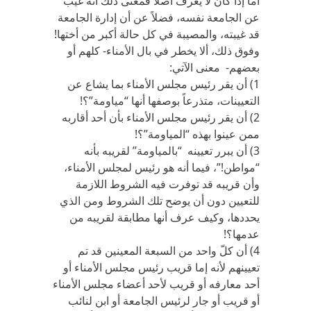
أما إذا كان لا يعرف أصلاً فمعنى ذلك أنه غيَّب
عن الجامعة نفسه، فضلاً عن أن إدارة الجامعة
قد غيبته، والمصيبة في كل حالة أكبر من أختها!
وفوق ذلك، ألا يخطر في بال الأمناء- كلهم أو
بعضهم- معنى الآتي:
1) أن يقر رئيس مجلس الأمناء بما يشاع عن
التعيينات، متذرعاً بوصفها أنها “مياومة”؟!
2) أن يقر رئيس مجلس الأمناء بأن أحد أقاربه
ممن عينوا بهذه “المياومة”؟!
3) أن يبرر تعيينه “بالمياومة” لقريبه بأنه
“مواطن!”، فيما أنه هو رئيس لمجلس الأمناء،
وأن قريبه قد توفرت فيه الشروط اللازمة
للتعيين دون أن يوضح تلك الشروط ومن الذي
يحددها، وكيف عرف أنها مطابقة لقريبه من
عدمها؟!
4) أن كلّ واحد من السبعة المعينين قد تم
تعيينهم لأنه إما قريب رئيس مجلس الأمناء أو
أحد معارفه أو قريب لأحد أعضاء مجلس الأمناء
أو قريب أو جار لرئيس الجامعة أو ابن لنائب