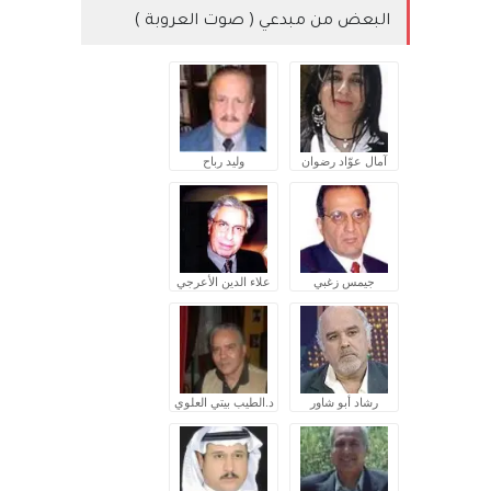
البعض من مبدعي ( صوت العروبة )
آمال عوّاد رضوان
وليد رباح
جيمس زغبي
علاء الدين الأعرجي
رشاد أبو شاور
د.الطيب بيتي العلوي