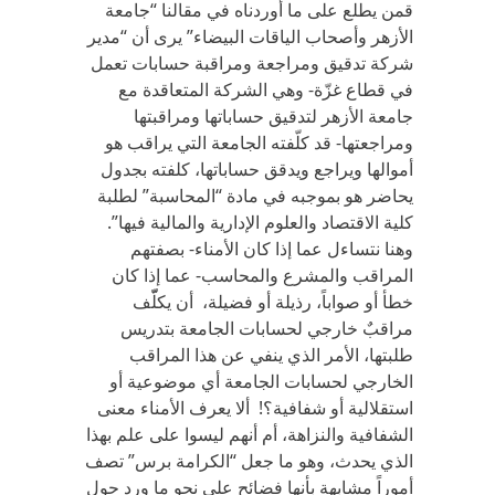
قمن يطلع على ما أوردناه في مقالنا “جامعة
الأزهر وأصحاب الياقات البيضاء” يرى أن “مدير
شركة تدقيق ومراجعة ومراقبة حسابات تعمل
في قطاع غزّة- وهي الشركة المتعاقدة مع
جامعة الأزهر لتدقيق حساباتها ومراقبتها
ومراجعتها- قد كلّفته الجامعة التي يراقب هو
أموالها ويراجع ويدقق حساباتها، كلفته بجدول
يحاضر هو بموجبه في مادة “المحاسبة” لطلبة
كلية الاقتصاد والعلوم الإدارية والمالية فيها”.
وهنا نتساءل عما إذا كان الأمناء- بصفتهم
المراقب والمشرع والمحاسب- عما إذا كان
خطأ أو صواباً، رذيلة أو فضيلة، أن يكلّّف
مراقبٌ خارجي لحسابات الجامعة بتدريس
طلبتها، الأمر الذي ينفي عن هذا المراقب
الخارجي لحسابات الجامعة أي موضوعية أو
استقلالية أو شفافية؟! ألا يعرف الأمناء معنى
الشفافية والنزاهة، أم أنهم ليسوا على علم بهذا
الذي يحدث، وهو ما جعل “الكرامة برس” تصف
أموراً مشابهة بأنها فضائح على نحو ما ورد حول