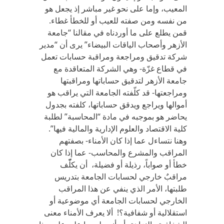
المعيب، وإما على نحو غير مباشر إذ يجعل هو
من نفسه ومن صفته للعيب أو للخطأ غطاء.
قمن يطلع على ما أوردناه في مقالنا “جامعة
الأزهر وأصحاب الياقات البيضاء” يرى أن “مدير
شركة تدقيق ومراجعة ومراقبة حسابات تعمل
في قطاع غزّة- وهي الشركة المتعاقدة مع
جامعة الأزهر لتدقيق حساباتها ومراقبتها
ومراجعتها- قد كلّفته الجامعة التي يراقب هو
أموالها ويراجع ويدقق حساباتها، كلفته بجدول
يحاضر هو بموجبه في مادة “المحاسبة” لطلبة
كلية الاقتصاد والعلوم الإدارية والمالية فيها”.
وهنا نتساءل عما إذا كان الأمناء- بصفتهم
المراقب والمشرع والمحاسب- عما إذا كان
خطأ أو صواباً، رذيلة أو فضيلة، أن يكلّّف
مراقبٌ خارجي لحسابات الجامعة بتدريس
طلبتها، الأمر الذي ينفي عن هذا المراقب
الخارجي لحسابات الجامعة أي موضوعية أو
استقلالية أو شفافية؟! ألا يعرف الأمناء معنى