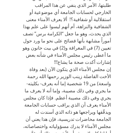
طلبتها، الأمر الذي ينفي عن هذا المراقب
الخارجي لحسابات الجامعة أي موضوعية أو
استقلالية أو شفافية؟! ألا يعرف الأمناء معنى
الشفافية والنزاهة، أم أنهم ليسوا على علم بهذا
الذي يحدث، وهو ما جعل “الكرامة برس” تصف
أموراً مشابهة بأنها فضائح على نحو ما ورد حول
تعيين (7) في المغراقة و(2) في بيت حانون وهو
ما أعطى رئيس مجلس الأمناء في شأنه بعض
إشارات أكدت صحة ما يشاع!!!
إن مجلس الأمناء الذي يتكون الآن (بعد وفاة
الأخت الفاضلة زينب الوزير رحمها الله رحمة
واسعة) من 19 شخصية إما أنه يعرف- بكليته-
ما يجري وفي ذلك مصيبة، وإما أنه لا يعرف ما
يجري وفي ذلك مصيبة أعظم. فإذا كان مجلس
الأمناء يعرف أن الذي يراقب حسابات الجامعة
ويدقّقها ويراجعها هو ذاته الذي أسندت له
الجامعة محاضرات تدريسية، فإن هذا يعني أن
مجلس الأمناء لا يدرك مسؤولياته واختصاصاته،