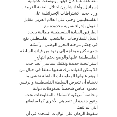
مضاعفة عمّا كان قبلها , وتوسعت عدوانية
إسرائيل, وأعاد شارون احتلال الضفة الغربية ,
وزاد حجم الاشتراطات الإسرائيلية على
الفلسطينيين وحتى على العالم العربي مقابل
القبول بإجراء تسوية محدودة مع
الطرفين.القيادة الفلسطينية مطالبة بإيجاد
البديل للمفاوضات , فالشعب الفلسطيني يقع
في خِضّم مرحلة التحرر الوطني , وأسئلة
شعبية كثيرة بحاجة إلى ردود من قيادة السلطة
الفلسطينية عليها.والوضع يحتم انتهاج
استراتيجية جديدة وتكتيك سياسي أيضاً جديد ,
فلا يمكن للقيادة ترك شعبها معلقاً في حبال من
الوهم عنوانها المفاوضات الفاشلة.نخشى ما
نخشاه أن تتعرض السلطة الفلسطينية والرئيس
محمود عباس شخصياً لضغوطات دولية
وبخاصة أمريكية لاستئناف المفاوضات تحت
وعودٍ جديدة.لن تنفذ هي الأخرى كما سابقاتها
التي لم تنفذ.
سقوط الرهان على الولايات المتحدة في أن