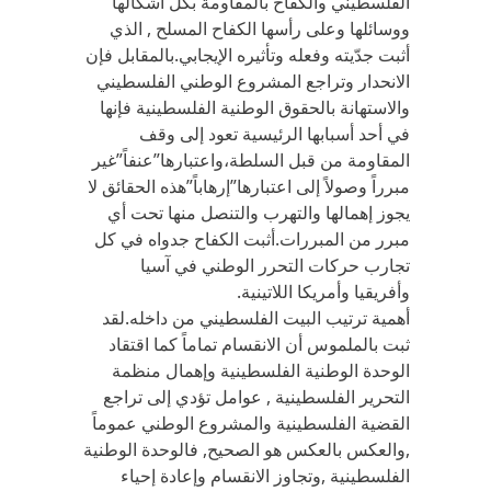
الفلسطيني والكفاح بالمقاومة بكل أشكالها
ووسائلها وعلى رأسها الكفاح المسلح , الذي
أثبت جدّيته وفعله وتأثيره الإيجابي.بالمقابل فإن
الانحدار وتراجع المشروع الوطني الفلسطيني
والاستهانة بالحقوق الوطنية الفلسطينية فإنها
في أحد أسبابها الرئيسية تعود إلى وقف
المقاومة من قبل السلطة،واعتبارها”عنفاً”غير
مبرراً وصولاً إلى اعتبارها”إرهاباً”هذه الحقائق لا
يجوز إهمالها والتهرب والتنصل منها تحت أي
مبرر من المبررات.أثبت الكفاح جدواه في كل
تجارب حركات التحرر الوطني في آسيا
وأفريقيا وأمريكا اللاتينية.
أهمية ترتيب البيت الفلسطيني من داخله.لقد
ثبت بالملموس أن الانقسام تماماً كما اقتقاد
الوحدة الوطنية الفلسطينية وإهمال منظمة
التحرير الفلسطينية , عوامل تؤدي إلى تراجع
القضية الفلسطينية والمشروع الوطني عموماً
,والعكس بالعكس هو الصحيح, فالوحدة الوطنية
الفلسطينية ,وتجاوز الانقسام وإعادة إحياء