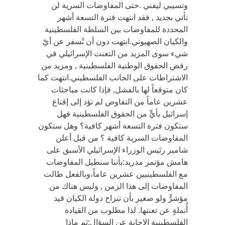
وتسيبي ليفني .حتى المفاوضات السرية لن
تأتي بجديد , فقد انتهت فترة التسعة أشهر
المحددة للمفاوضات بين السلطة الفلسطينية
والكيان الصهيوني.انتهت دون أن تُسفر عن أيّ
شيء سوى المزيد من التعنت الإسرائيلي في
رفض الحقوق الوطنية الفلسطينية , ومزيد من
الاشتراطات على الجانب الفلسطيني.انتهت كما
كان متوقعاً لها بالفشل, فإذا كانت مباحثات
عشرين عاماً من التفاوض لم تؤد إلى إقناع
إسرائيل بأيٍّ من الحقوق الفلسطينية فهل
ستكون فترة التسعة أشهر كافية؟ وهل ستكون
المفاوضات السرية كافية ؟ من قبل أعلن
شامير رئيس الوزراء الإسرائيلي الأسبق على
هامش مؤتمر مدريد:بأننا سنطيل المفاوضات
مع الفلسطينيين عشرين عاماً،وبالفعل طالت
المفاوضات إلى هذا الزمن , وليس هناك من
مؤشرٍّ ولو صغير بأن تنزاح دولة الكيان قيد
أُنملةٍ عن تعنتها. لذا مطلوب من القيادة
الفلسطينية الإجابة عن السؤال:ثم ماذا