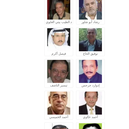
رشاد أبو شاور
د.الطيب بيتي العلوي
توفيق الحاج
فيصل أكرم
إدوارد جرجس
تيسير الناشف
أحمد ختّاوي
أحمد الخميسي