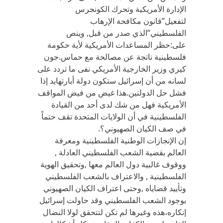
الإدارة الأمريكية وتحرك الكونجرس
لتفعيل”قانون مكافحة الإرهاب
الفلسطيني”الذي صدر من قبل, وينص
على:حظر المساعدات الأمريكية لأية حكومة
فلسطينية ناتجة عن مصالحة مع حماس.جون
كيري وزير الخارجية الأمريكي نفى ما تردد على
لسانه من أن إسرائيل ستكون دولة أبارتهايد إذا
فشل حل الدولتين.هذا غيض من فيض المواقف
الأمريكية فهل من شك لدى أحد من القيادة
الفلسطينية في أن الولايات المتحدة تقف حتماً
في صف الكيان الصهيوني؟.
إن الإنجازات الوطنية الفلسطينية ومعرفة
العالم بقضية الشعب الفلسطيني العادلة ,
ووقوف غالبية دول العالم معها ,وتحقيق الهوية
الفلسطينية , والاعتراف بالشعب الفلسطيني
وتأييد قضاياه ,وحتى اعتراف الكيان الصهيوني
بوجود الشعب الفلسطيني وقد حاولت إسرائيل
إنكاره،هذه وغيرها لم تكن لتتحقق لولا النضال