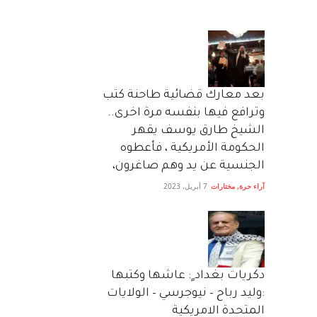
بعد معارك قضائية طاحنة كتب
وترافع فيها بنفسه مرة اخرى..
الشيخ طارق يوسف يقهر
الحكومة الأمريكية ، فأعطوه
الجنسية عن يد وهم صاغرون،
آراء حرة
,
مختارات
7 أبريل، 2023
دكريات بغداد ٍ: عاشها وكتبها
:وليد رباح – نيوجرسي – الولايات
المتحدة الامريكية