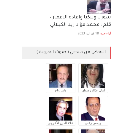
سوريا وتركيا واعادة الاعمار –
قلم : محمد فؤاد زيد الكيلاني
آراء حرة
18 فبراير، 2023
البعض من مبدعي ( صوت العروبة )
آمال عوّاد رضوان
وليد رباح
جيمس زغبي
علاء الدين الأعرجي