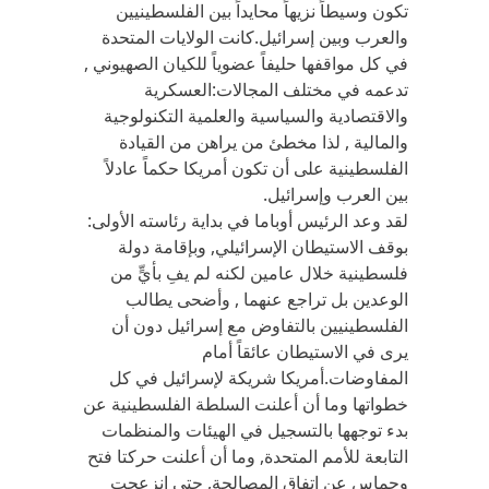
تكون وسيطاً نزيهاً محايداً بين الفلسطينيين
والعرب وبين إسرائيل.كانت الولايات المتحدة
في كل مواقفها حليفاً عضوياً للكيان الصهيوني ,
تدعمه في مختلف المجالات:العسكرية
والاقتصادية والسياسية والعلمية التكنولوجية
والمالية , لذا مخطئ من يراهن من القيادة
الفلسطينية على أن تكون أمريكا حكماً عادلاً
بين العرب وإسرائيل.
لقد وعد الرئيس أوباما في بداية رئاسته الأولى:
بوقف الاستيطان الإسرائيلي, وبإقامة دولة
فلسطينية خلال عامين لكنه لم يفِ بأيٍّ من
الوعدين بل تراجع عنهما , وأضحى يطالب
الفلسطينيين بالتفاوض مع إسرائيل دون أن
يرى في الاستيطان عائقاً أمام
المفاوضات.أمريكا شريكة لإسرائيل في كل
خطواتها وما أن أعلنت السلطة الفلسطينية عن
بدء توجهها بالتسجيل في الهيئات والمنظمات
التابعة للأمم المتحدة, وما أن أعلنت حركتا فتح
وحماس عن اتفاق المصالحة, حتى انزعجت