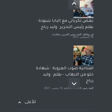
معاناة زلزال سوريّة تفضح:
زيف ديمقراطية الغرب! قلم :
رشاد أبو شاورآراء حرة ..
آراء حرة
18 فبراير، 2023
بعض ذكرياتي مع البابا شنودة :
بقلم رئيس التحرير : وليد رباح
فن وثقافة
,
كلمة رئيس التحرير
,
مختارات
28 أغسطس، 2021
افتتاحية صوت العروبة : شهادة
خلو من الارهاب - بقلم : وليد
رباح
كلمة رئيس التحرير
,
مختارات
18 نوفمبر، 2021
للأعلى