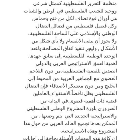
منظمة التحرير الفلسطينية كممثل شرعي
ووحيد للشعب الفلسطيني في الوطن والشتات
هي أوراق قوة تضاف لكل من فتح وحماس
وكل فصيل فلسطيني من فصائل النضال
الوطني والإسلامي على الساحة الفلسطينية .
ولا يجوز أن يبقى الانقسام ولا بأي شكل من
الأشكال , وليجرِ تنفيذ اتفاق المصالحة.ولتعد
الوحدة الوطنية الفلسطينية إلى سابق عهدها.
أهمية العمق الاستراتيجي العربي والدولي
الصديق للقضية الفلسطينية.من دون التلاحم
العضوي مع الجماهير العربية من المحيط إلى
الخليج ومن دون معسكر الأصدقاء فإن النضال
الفلسطيني يظل ناقصاً.الاستقواء بالعاملين
قضية ذات أهمية قصوى.في البداية من
الضروري بلورة المشروع الوطني الفلسطيني
والاستراتيجية الجديدة التي يتم وضعها . من
الممكن بعدها تجميع العالم العربي من حول هذا
المشروع وهذه الاستراتيجية.
إن كافة هذه المهمات الأسئلة بحاجة إلى إجابات