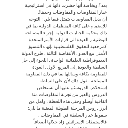
بعد؟.وبخاصة أنها حشرت ذاتها في استراتيجية
خيار المفاوضات والمفاوضات وحدها!.
أن بديل المفاوضات يتمثل فيما يلي : التوجه
للإنضمام غلى كافة المنظمات الدولية بما في
ذلك محكمة الجنايات الدولية .إجراء المصالحة
الوطنية ز العودة الى قرارات الأمم المتحدة
كمرجعية للحقوق الفلسطينية .إنهاء التنسيق
الأمني مع العدو . الأنتفاضة الثالثة . طرح الدولة
الديموقراطية العلمانية الواحدة . اللجوء إلى حل
السلطة والعودة إلى المربع الاول . العودة
للمقاومة بكافة وسائلها بما في ذلك المقاومة
المسلحة .نقول ذلك لأن على السلطة
إستخلاص الدروسثم عليها أن تستخلص
الدروس والعبر من تجربة المفاوضات منذ
اتفاقية أوسلو وحتى هذه اللحظة , ولعل من
أبرز دروس المرحلة الطويلة المعنية ما يلي:
سقوط خيار السلطة في المفاوضات ,
فالاستيطان الإسرائيلي زاد خلالها أضعافاً