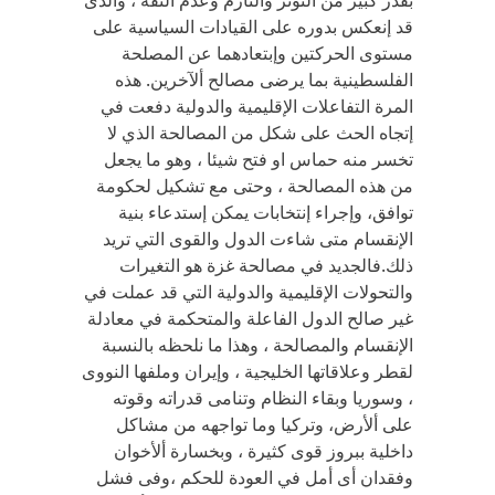
بقدر كبير من التوتر والتازم وعدم الثقة ، والذى
قد إنعكس بدوره على القيادات السياسية على
مستوى الحركتين وإبتعادهما عن المصلحة
الفلسطينية بما يرضى مصالح ألآخرين. هذه
المرة التفاعلات الإقليمية والدولية دفعت في
إتجاه الحث على شكل من المصالحة الذي لا
تخسر منه حماس او فتح شيئا ، وهو ما يجعل
من هذه المصالحة ، وحتى مع تشكيل لحكومة
توافق، وإجراء إنتخابات يمكن إستدعاء بنية
الإنقسام متى شاءت الدول والقوى التي تريد
ذلك.فالجديد في مصالحة غزة هو التغيرات
والتحولات الإقليمية والدولية التي قد عملت في
غير صالح الدول الفاعلة والمتحكمة في معادلة
الإنقسام والمصالحة ، وهذا ما نلحظه بالنسبة
لقطر وعلاقاتها الخليجية ، وإيران وملفها النووى
، وسوريا وبقاء النظام وتنامى قدراته وقوته
على ألأرض، وتركيا وما تواجهه من مشاكل
داخلية ببروز قوى كثيرة ، وبخسارة ألأخوان
وفقدان أى أمل في العودة للحكم ،وفى فشل