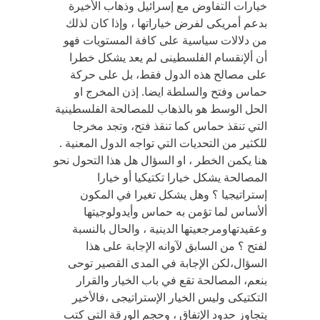
خيارات التفاوض مع إسرائيل وذهاب الأخيرة
بدعم أمريكى لفرض خياراتها ، وإذا كان لذلك
من دلالات سياسية على كافة المستويات فهو
أن ألإنقسام الفلسطينى لم يعد يشكل خطرا
على مصالح هذه الدول فقط، بل على حركة
حماس وفتح والسلطة ايضا. إذن المخرج او
الحل الوسط هو بالذهاب للمصالحة الفلسطينية
التي تنقذ حماس كما تنقذ فتح، وتجد مخرجا
للكثير من التحديات التي تواجه الدول المعنية .
هنا يكمن الخطر ، او السؤال هل هذا التحول نحو
المصالحة يشكل خيارا تكتيكيا أو خيارا
إستراتيجيا ؟ وهل يشكل تغيرا في المكون
ألأساس لما تؤمن به حماس وأيدولوجيتها
وعقيدتهاومرجعيتها الدينية ، والحال بالنسبة
لفتح ؟ من السابق لآوانه الإجابة على هذا
السؤال،لكن الإجابة في المدى القصير توحى
بنعم، المصالحة تقع في باب الخيار والقرار
التكتيكى وليس الخيار الإستراتيجى ،فالأخير
يتجاوز حدود الإتفاق ، وحجم الورقة التي كتب