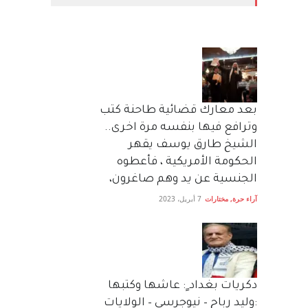
بعد معارك قضائية طاحنة كتب
وترافع فيها بنفسه مرة اخرى..
الشيخ طارق يوسف يقهر
الحكومة الأمريكية ، فأعطوه
الجنسية عن يد وهم صاغرون،
آراء حرة
,
مختارات
7 أبريل، 2023
دكريات بغداد ٍ: عاشها وكتبها
:وليد رباح – نيوجرسي – الولايات