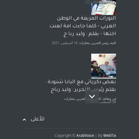
وترافع فيها بنفسه مرة اخرى..
الشيخ طارق يوسف يقهر
الحكومة الأمريكية ، فأعطوه
الثورات المزيفة في الوطن
الجنسية عن يد وهم صاغرون،
العربي - كلما جاءت امة لعنت
آراء حرة
,
مختارات
7 أبريل، 2023
اختها - بقلم : وليد ربا ح
كلمة رئيس التحرير
,
مختارات
18 أغسطس، 2021
بعض ذكرياتي مع البابا شنودة :
بقلم رئيس التحرير : وليد رباح
فن وثقافة
,
كلمة رئيس التحرير
,
مختارات
28 أغسطس، 2021
للأعلى
Copyright ©
ArabVoice
| By
WebTix