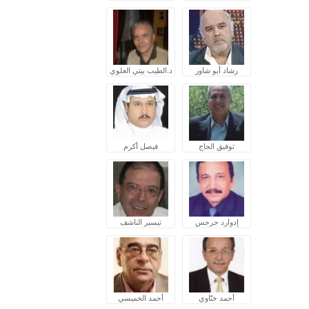
رشاد أبو شاور
د.الطيب بيتي العلوي
توفيق الحاج
فيصل أكرم
إدوارد جرجس
تيسير الناشف
أحمد ختّاوي
أحمد الخميسي