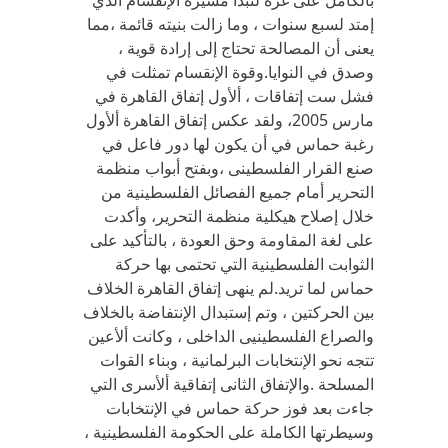
بالكامل على غزة لتبدا مسيرة الإنقسام الذي
إمتد لسبع سنوات ، وما زالت بنيته قائمة ،مما
يعنى أن المصالحة تحتاج إلى إرادة قوية ،
وصدق في النوايا.وقوة الإنقسام تمثلت في
فشل ست إتفاقات ، ألأول إتفاق القاهرة في
مارس 2005، ولقد عكس إتفاق القاهرة ألأول
رغبة حماس في أن يكون لها دور فاعل في
صنع القرار الفلسطينى ،وبفتح أبواب منظمة
التحرير أمام جميع الفصائل الفلسطينية من
خلال إصلاح هيكلية منظمة التحرير، وأكدت
على لغة المقاومة وحق العودة ، بالتأكيد على
الثوابت الفلسطينية التي تحتمى بها حركة
حماس لما تريد.لم ينهى إتفاق القاهرة الخلاف
بين الحركتين ، وتم إستبدال الإنتفاضة بالخلاف
والصراع الفلسطينيى الداخلى ، وكانت ألأعين
تتجه نحو الإنتخابات البرلمانية ، وبناء القوات
المسلحة .والإتفاق الثانى إتفاقية ألأسرى التي
جاءت بعد فوز حركة حماس في الإنتخابات
وسيطرتها الكاملة على الحكومة الفلسطينية ،