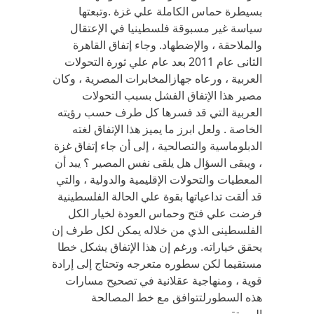
بسيطرة حماس الكاملة علي غزة .وتبعتها
سياسة غير مسبوقة فلسطينيا في الإعتقال
والملاحقة ، والإضطهاد. وجاء إتفاق القاهرة
الثانى عام 2011 بعد عام علي ثورة التحولات
العربية ، ورعاه جهازالمخابرات المصرية ، وكان
مصير هذا الإتفاق الفشل بسبب التحولات
العربية التي قد فسرها كل طرف حسب رؤيته
الخاصة . ولعل ابرز ما يميز هذا الإتفاق لغته
الدبلوماسية والتصالحية ، إلى أن جاء إتفاق غزة
، ويبقى السؤال هل يلقى نفس المصير ؟ يبد أن
المعطيات والتحولات الإقليمية والدولية ، والتي
قد ألقت تداعياتها بقوة علي الحالة الفلسطينية
فرضت علي فتح وحماس العودة لخيار الكل
الفلسطينى الذي من خلاله يمكن لكل طرف إن
يحقق خياراته. ورغم إن هذا الإتفاق يشكل خطا
مستقيما لكن سطوره متعرجه وتحتاج إلى إرادة
قوية ، ومنهاجية عقلانية في تصحيح مسارات
هذه السطورلتتوافق مع خط المصالحة