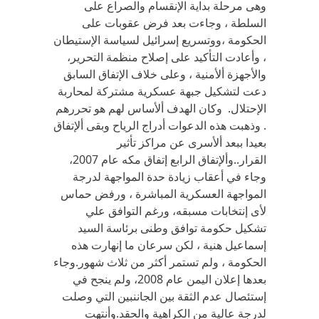
وهى مرحلة بداية الإنقسام والصراع على
السلطة ، وجاءت بعد فرض عقوبات على
الحكومة ،ووتسريع إسرائيل لسياسة الإستيطان
، وأعادت التأكيد على إصلاح منظمة التحرير،
والأجهزة ألأمنية ، وعلى خلاف الإتفاق السابق
دعت لتشكيل جبهة عسكرية مشتركة لمحاربة
الإحتلال. وكان الهدف ألأساس لهم هو تحررهم
. وذهبت هذه الدعوات أدراج الرياح وبقى ألإتفاق
بعيدا ببعد ألأسرى عن مراكز تأثير
القرار..وألإتفاق الرابع إتفاق مكه عام 2007،
وجاء في أعقاب زيادة حدة المواجهة لدرجة
المواجهة العسكرية المباشرة ، ورفض حماس
لأى إنتخابات مسبقه، ورغم التوافق علي
تشكيل حكومة توافق وطنى برئاسة السيد
إسماعيل هنية ، لكن سرعان ما إنهارت هذه
الحكومة ، ولم تستمر أكثر من ثلاث شهور.وجاء
بعدها إعلان اليمن عام 2008، ولم ينجح في
إستئصال عدم الثقة بين الجاننبين التي وصلت
لدرجة عالية من الكراهية والحقد.وأنتهت