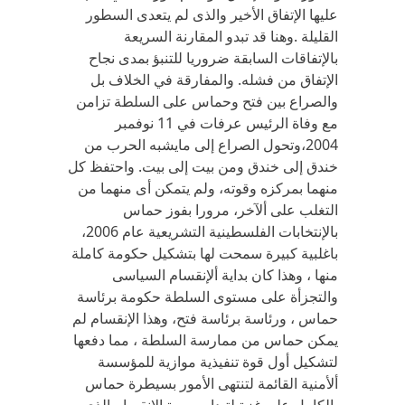
عليها الإتفاق الأخير والذى لم يتعدى السطور
القليلة .وهنا قد تبدو المقارنة السريعة
بالإتفاقات السابقة ضروريا للتنبؤ بمدى نجاح
الإتفاق من فشله. والمفارقة في الخلاف بل
والصراع بين فتح وحماس على السلطة تزامن
مع وفاة الرئيس عرفات في 11 نوفمبر
2004،وتحول الصراع إلى مايشبه الحرب من
خندق إلى خندق ومن بيت إلى بيت. واحتفظ كل
منهما بمركزه وقوته، ولم يتمكن أى منهما من
التغلب على ألآخر، مرورا بفوز حماس
بالإنتخابات الفلسطينية التشريعية عام 2006،
باغلبية كبيرة سمحت لها بتشكيل حكومة كاملة
منها ، وهذا كان بداية ألإنقسام السياسى
والتجزأة على مستوى السلطة حكومة برئاسة
حماس ، ورئاسة برئاسة فتح، وهذا الإنقسام لم
يمكن حماس من ممارسة السلطة ، مما دفعها
لتشكيل أول قوة تنفيذية موازية للمؤسسة
ألأمنية القائمة لتنتهى الأمور بسيطرة حماس