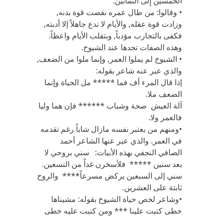
الخمسين إِلى الثمانين.
• وقالوا: من طال عمره نقصت قوة بدنه,
وزادت قوة عقله, والأيام لا تدع جاهلاً إلا أدبته,
فكفى بالتجارب مؤدباً, وبتقلب الأيام واعظاً.
وهذه الصفات تجدها عند الشيوخ.
• الشيوخ لم يملوا العمر, وإنما ملوا من الضعف,
والذي عبر عنه شاعر بقوله:
إذا قال المرء أف فما ***** مل الحياة وإنما
الضعف ملا.
آلة العيش صحة وشباب ****** فإن هما وليا
فالعمر ولا.
•ومنهم من يعتبر نفسه مازال شاباً رغم تقدمه
في العمر. والذي عبر عنها الشاعر أحمد
الصافي النجفي بهذه الأبيات: سني بروحي لا
بعد سنين ***** فلأسخرن غداً من التسعين.
سني إلى السبعين يركض مسرعاً**** والروح
ثابتة على العشرين.
•وشاعر لخص حياة الشيوخ بقوله: مشيناها
خطى كتبت علينا *** ومن كتبت عليه خطى