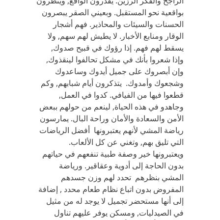
الراجح والفكر الرزين. يقدرون الواقع, وينظرون
بواقعية نحو المستقبل. وبعيني الصقر يبصرون
الحسنات والسيئات والمحاذير. فهم أشجار
الوقار ومنابع الأخبار. لا يطيش لهم سهم, ولا
يسقط لهم فهم. إذا رؤوك في قبيح صدوك,
وإذا شعروا بأنك في مشكل تحالفوا لينقذوك,
وإن أبصروك على جميل أيدوك وساعدوك
وشجعوك وأمدوك. يتذكرون أيام شبابهم, وكم
قطعوا فيها من الفيافي. كدوا في العمل,
وجاهدو في هذه الحياة, لينعم من حولهم ببعض
الأمن والسعادة والأمان وراحة البال. يمارسون
رياضة المشي لأنهم يعتبرونها أفضل الرياضات
التي تليق بهم, وتغني عن كل الألعاب.
ويعتبرونها خير وصفة طبية تنفعهم في حياتهم
بدون الحاجة إلى أدوية وعقاقير. ورياضة
المشي بنظرهم تحدد لهم وزن جسدهم
المفروض بدون اتباع نظام طعام محدد , إضافة
إلى أنها مستحضر تجميل لا يوجد له من مثيل
في الصيدليات, ومسكن يوفر عليهم تناول