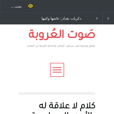
ية طاحنة كتب
دكريات بغداد ٍ: عاشها وكتبها
الاستيطان ومسلسل ا
سه مرة اخرى..
:وليد رباح – نيوجرسي –
المستمر - قلم : راسم ع
ق يوسف يقهر
الولايات المتحدة الامريكية
يكية ، فأعطوه
 وهم صاغرون،
صَوت العُروبة
موقع وورقية تعنى بشئون الوطن والجاليه العربية في المهجر
كلام لا علاقة له