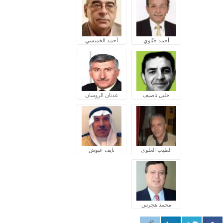
أحمد ختّاوي
أحمد الخميسي
خليل ناصيف
عدنان الروسان
الطيب العلوي
نايف عبوش
محمد هجرس