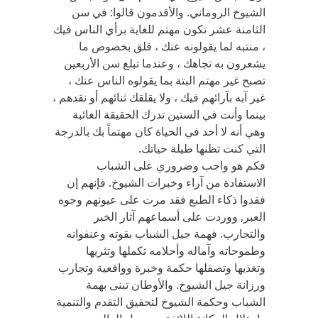
الشيوخ الروماني. والأقدمون قالوا: في سن
الثامنة عشر تكون مهتم للغاية برأي الناس فيك
، منتبه لما يقولونه عنك ، قلق بخصوص ما
يشعرون به تجاهك ، وعندما تبلغ سن الأربعين
تصبح غير مهتم البتة بما يقولوه الناس عنك ،
غير آبه بآرائهم فيك ، ولا يقلقك ثنائهم أو نقدهم ،
بينما وأنت في الستين تدرك الحقيقة الغائبة
وهي أنه لا أحد في الحياة كان مهتماً بك بالدرجة
التي كنت تظنها طيلة حياتك.
فكم هو واجب وضروري على الشباب
الاستفادة من آراء وخبرات الشيوخ. فإنهم إن
فقدوا ذكاء الطبع فقد مرت على عيونهم وجوه
العبر, ووردت على أسماعهم آثار الخبر
والتجارب. فهمة جيل الشباب بقوته وعنفوانه
وطموحاته وآماله وأحلامه تكملها وتثريها
وتغذيها وتصقلها حكمة وخبرة وواقعية وتجارب
ورزانة جيل الشيوخ. والأوطان تبنى بهمة
الشباب وحكمة الشيوخ لتحقيق التقدم والتنمية