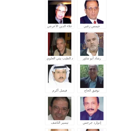
جيمس زغبي
علاء الدين الأعرجي
رشاد أبو شاور
د.الطيب بيتي العلوي
توفيق الحاج
فيصل أكرم
إدوارد جرجس
تيسير الناشف