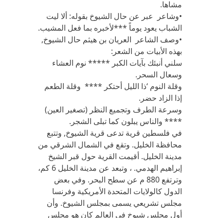
مشاها.
•وشاعر عبر عن حال الشيوخ بقوله: ألا ليت
الشباب يعود يوماً ***لأخبره بما فعل المشيب.
•وصف الشاعر العريان بن هيثم حال الشيوخ,
بهذه الأبيات من الشعر:
سلني أنبئك بآيات الكبر ***** نوم العشاء
وسعال السحر.
وقلة النوم ‘ذا الليل أحتكر **** وقلة الطعم
إذا الزاد حضر.
وسرعة الطرف وتجميع النظر (تصغير العين)
**** والناس يبلون كما تبلى الشجر.
في فلسطين قرية تدعى قرية الشيوخ, وتتبع
محافظة الخليل. وتقع في الشمال الشرقي من
مدينة الخليل. أقيمت القرية حول قبر الشيخ
إبراهيم الهدمي. ، وتبعد عن مدينة الخليل 6 كم،
وترتفع 880 م عن سطح البحر. وفي بعض
الدول كالولايات المتحدة الأمريكية وفرنسا
مجلس تشريعي يسمى بمجلس الشيوخ. وأن
أول مجلس شيوخ في العالم كان هو مجلس