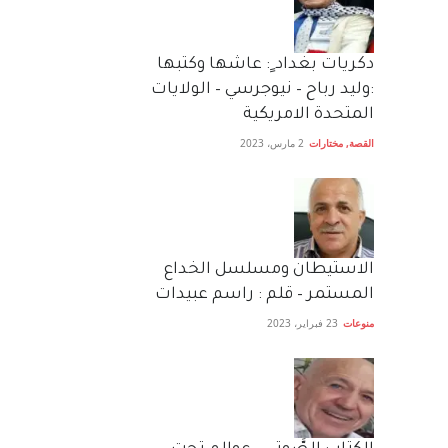
دكريات بغداد ٍ: عاشها وكتبها
:وليد رباح – نيوجرسي – الولايات
المتحدة الامريكية
القصة
,
مختارات
2 مارس، 2023
الاستيطان ومسلسل الخداع
المستمر – قلم : راسم عبيدات
منوعات
23 فبراير، 2023