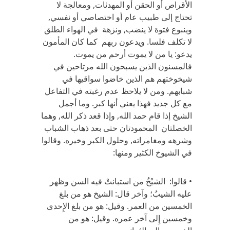
الأقراص أو الحقن أو المهدئات, ومعالجة لا
تحتاج إلى طبيب عام أو اختصاصي أو نفسي,
وينبوع فتوة لا ينضب, ونزهة في الهواء الطلق
لا تكلف فلسا. ويدعون ربهم كما كان المأمون
يدعو: يا من لا يموت أرحم من يموت.
فالمسنون الذين يسبحون الله مرتاحين في
شيخوختهم هم الذين خاضوا سواقيها في
شبابهم. ومن لا يلاحظ عدم رغبته في التفاعل
مع كل جديد فهذا يعني أنها كبر. وما أجمل
الشيخ إذا قام حمد الله, وإذا قعد ذكر الله, وهما
الخصلتان المحمودتان حتى بعد ذهاب الشباب
وشرهه ومغامراته, وحلول الكبر وخيره. وقالوا
في الشيوخ الكثير ومنها:
• قالوا: الشيْخُ من استبانتْ فيه السن وظهر
عليه الشيبُ؛ وآخر قال: الشيخ هو من بلغ
الخمسين من العمر. وقيل: هو من بلغ الإِحدى
وخمسين إِلى آخر عمره. وقيل: هو من