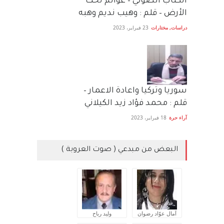
الكتاب الصَّوتي – عوالم تحت
الأرض – قلم : وهيب نديم وهبه
دراسات
,
مختارات
23 فبراير، 2023
سوريا وتركيا واعادة الاعمار –
قلم : محمد فؤاد زيد الكيلاني
آراء حرة
18 فبراير، 2023
البعض من مبدعي ( صوت العروبة )
آمال عوّاد رضوان
وليد رباح