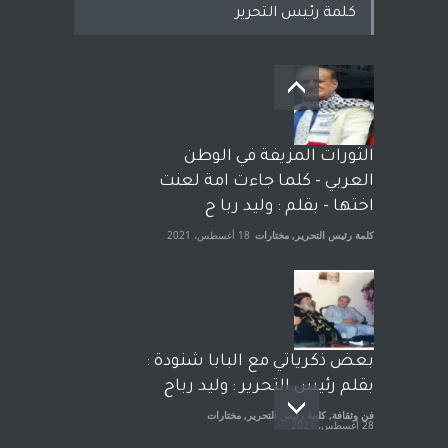
كلمة رئيس التحرير
بعد معارك قضائية طاحنة كتب
وترافع فيها بنفسه مرة اخرى..
الشيخ طارق يوسف يقهر
الحكومة الأمريكية ، فأعطوه
الثورات المزيفة في الوطن
الجنسية عن يد وهم صاغرون،
العربي - كلما جاءت امة لعنت
آراء حرة
,
مختارات
7 أبريل، 2023
اختها - بقلم : وليد ربا ح
كلمة رئيس التحرير
,
مختارات
18 أغسطس، 2021
بعض ذكرياتي مع البابا شنودة :
بقلم رئيس التحرير : وليد رباح
فن وثقافة
,
كلمة رئيس التحرير
,
مختارات
28 أغسطس، 2021