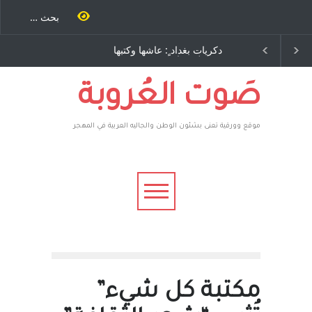
ية طاحنة كتب
دكريات بغداد ٍ: عاشها وكتبها
سه مرة اخرى..
:وليد رباح – نيوجرسي –
رق يوسف يقهر
الولايات المتحدة الامريكية
يكية ، فأعطوه
 وهم صاغرون،
صَوت العُروبة
موقع وورقية تعنى بشئون الوطن والجاليه العربية في المهجر
مكتبة كل شيء”