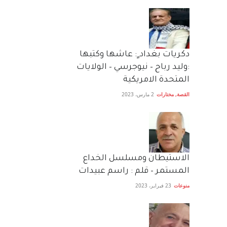
دكريات بغداد ٍ: عاشها وكتبها
:وليد رباح – نيوجرسي – الولايات
المتحدة الامريكية
القصة
,
مختارات
2 مارس، 2023
الاستيطان ومسلسل الخداع
المستمر – قلم : راسم عبيدات
منوعات
23 فبراير، 2023