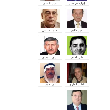
إدوارد جرجس
تيسير الناشف
أحمد ختّاوي
أحمد الخميسي
خليل ناصيف
عدنان الروسان
الطيب العلوي
نايف عبوش