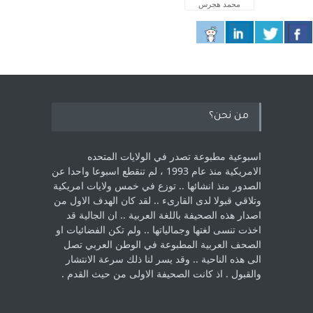
محمد هجرس
من نحن؟
اسبوعية مطبوعة تصدر في الولايات المتحده
الامريكية منذ عام 1993 ، لم ‏تنقطع اسبوعا واحدا عن
الصدور منذ انشائها .. توزع في خمس ولايات امريكية
‏وتلاقي قبولا لدى القارىء ..‏ لقد كان الهدف الاول من
اصدار هذه الصحيفة باللغة العربية .. ان الجالية قد
اخذت ‏تنسى لغتها وجمالياتها .. ولم تكن الفضائيات او
الصحف العربية المطبوعة في الوطن ‏العربي تصل
الى هذه الناحية .. وقد يسر لنا ذلك سرعة الانتشار
والقبول . اذ كانت ‏الصحيفة الاولى من حيث القدم . ‏