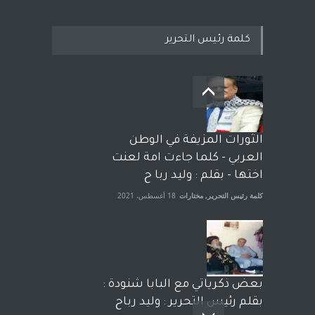
كلمة رئيس التحرير
بعد معارك قضائية طاحنة كتب
وترافع فيها بنفسه مرة اخرى..
الشيخ طارق يوسف يقهر
الحكومة الأمريكية ، فأعطوه
الثورات المزيفة في الوطن
الجنسية عن يد وهم صاغرون،
العربي - كلما جاءت امة لعنت
آراء حرة
,
مختارات
7 أبريل، 2023
اختها - بقلم : وليد ربا ح
كلمة رئيس التحرير
,
مختارات
18 أغسطس، 2021
بعض ذكرياتي مع البابا شنودة :
بقلم رئيس التحرير : وليد رباح