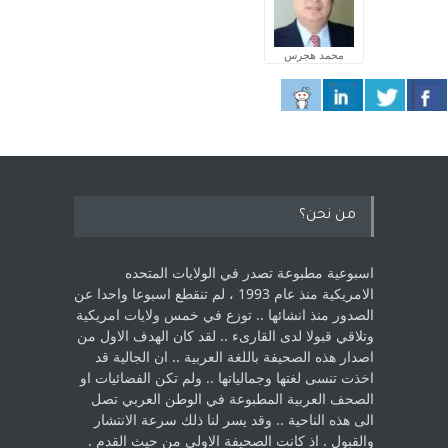
محمد هجرس
من نحن؟
اسبوعية مطبوعة تصدر في الولايات المتحده
الامريكية منذ عام 1993 ، لم ‏تنقطع اسبوعا واحدا عن
الصدور منذ انشائها .. توزع في خمس ولايات امريكية
‏وتلاقي قبولا لدى القارىء ..‏ لقد كان الهدف الاول من
اصدار هذه الصحيفة باللغة العربية .. ان الجالية قد
اخذت ‏تنسى لغتها وجمالياتها .. ولم تكن الفضائيات او
الصحف العربية المطبوعة في الوطن ‏العربي تصل
الى هذه الناحية .. وقد يسر لنا ذلك سرعة الانتشار
والقبول . اذ كانت ‏الصحيفة الاولى من حيث القدم . ‏