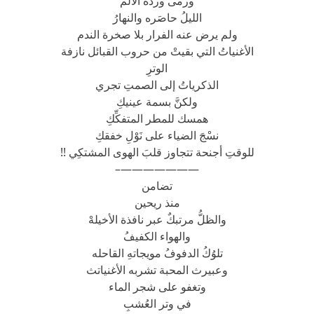
ورمى وردَة الألم
الليلُ حاصَره والنهارُ
ولم يرض عنه الفرار بلا صخرة الندم
الأغنياتُ التي بقيتْ من حروب القبائل نازفة
الوترِ
الذكرياتُ إلى الصمتِ تجري
ولكنَّ بسمة عينيكِ
همسك للمطر المتفكِّكِ
نسْجَ الضياء على نَوْلِ خفقكِ
للوقتِ أجنحة تتجاوز قلبَ الهوى المشتكِي !!
———————–
تضامن
منذ ريحين
والظلُّ مرتبكٌ عبر نافذة الأخيلهْ
والهواء الكفيفُ
تلوُكُ الدفوفُ مويجاتهِ القاحله
وعبيرث المحبة تشربه الأغنياتث
وتغفو على شجر الماء
في وتر العُشبِ