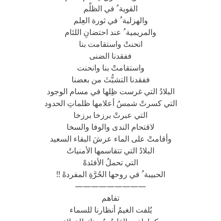
القوية ُ في الظلْم
والهزلية ُ في ثورة العِلم
والمريمية ُ عند احتضانِ اللئام
انحنتْ واستقامت بنا
ففقدنا الضنى
واستقامتْ بنا وانحنت
ففقدنا التشبُّثَ من بعضنا
البلادُ التي غرست ظِلها في مسام الوجود
التي كسرتْ شمسُ أعلامها ظلماتِ الحدود
التي عبرتْ برزخا برزخا
لاقتحام الندى والوفا والسخا
وأقامتْ على الماء عرشَ البقاء السعيد
البلادُ التي تتقاسمها الأمنياتُ
التي تحملُ الأفئدهْ
الحبيبة ُ في روحها الحُرَّةِ المفردهْ !!
—————————
تفاهم
يُلفت الغيمُ أنظارنا للسماء