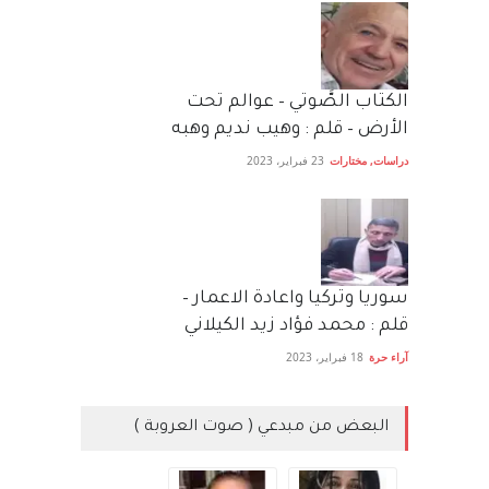
الكتاب الصَّوتي – عوالم تحت
الأرض – قلم : وهيب نديم وهبه
دراسات
,
مختارات
23 فبراير، 2023
سوريا وتركيا واعادة الاعمار –
قلم : محمد فؤاد زيد الكيلاني
آراء حرة
18 فبراير، 2023
البعض من مبدعي ( صوت العروبة )