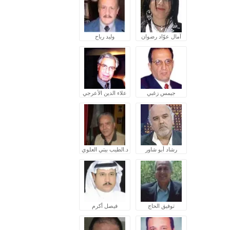
آمال عوّاد رضوان
وليد رباح
جيمس زغبي
علاء الدين الأعرجي
رشاد أبو شاور
د.الطيب بيتي العلوي
توفيق الحاج
فيصل أكرم