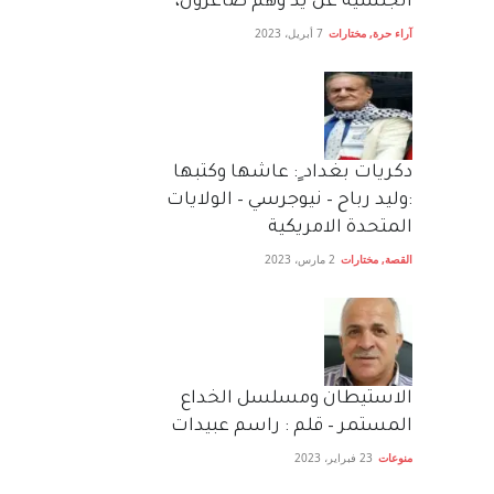
الجنسية عن يد وهم صاغرون،
آراء حرة
,
مختارات
7 أبريل، 2023
دكريات بغداد ٍ: عاشها وكتبها
:وليد رباح – نيوجرسي – الولايات
المتحدة الامريكية
القصة
,
مختارات
2 مارس، 2023
الاستيطان ومسلسل الخداع
المستمر – قلم : راسم عبيدات
منوعات
23 فبراير، 2023