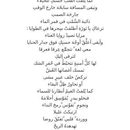
كما يلفت القلبُ حُسنكِ للخيلاء
وتبقى المسافة سابحًة خارجَ الوقتِ
جارحَة الصمتِ
ذائبة السَّمْتِ في قمر الماء
ترعاكِ يا ثورًة أطلقتْ سِحرها في الطوايا :
مرايا تصيدُ زوايا الغناء
وأبقى أعلِّقُ أوجُهَ حسنِكِ فوق جدار الحنايا
معي لغة ٌ تتجمَّّع عِرقا فعرقا
لترقى إليكِ
لها كلُّ أمنيةٍ تتخبّطُ في حُفرِ الشك
تمسك أغصانها العُشَّ
تركضُ خلف عبيرٍ مشى
أو تحاورُ ظِلَّ البقاء
كما يُلفتُ الغيمُ أنظارنا للسماء
فنخلو ببدرٍ يُمَوْسِق أحلامَهُ
ونجومٍ ُتقوِّس ُرمحَ النداء
ارتبكتُ عليلا
ووردة ُ قلبي ُتفتّقُ روضا
تهدهدهُ الريحُ