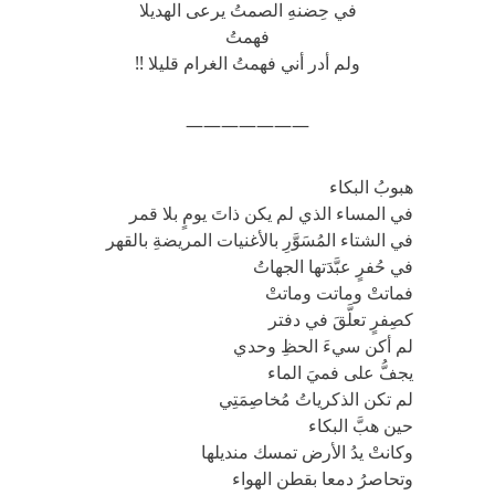
في حِضنهِ الصمتُ يرعى الهديلا
فهمتُ
ولم أدر أني فهمتُ الغرام قليلا !!
———————
هبوبُ البكاء
في المساء الذي لم يكن ذاتَ يومٍ بلا قمر
في الشتاء المُسَوَّرِ بالأغنيات المريضةِ بالقهر
في حُفرٍ عبَّدَتها الجهاتُ
فماتتْ وماتت وماتتْ
كصِفرٍ تعلَّقَ في دفتر
لم أكن سيءَ الحظِ وحدي
يجفُّ على فميَ الماء
لم تكن الذكرياتُ مُخاصِمَتِي
حين هبَّ البكاء
وكانتْ يدُ الأرض تمسك منديلها
وتحاصرُ دمعا بقطن الهواء