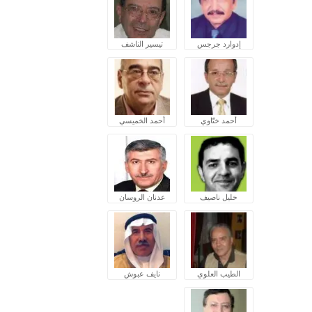
إدوارد جرجس
تيسير الناشف
أحمد ختّاوي
أحمد الخميسي
خليل ناصيف
عدنان الروسان
الطيب العلوي
نايف عبوش