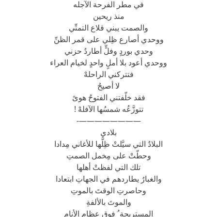
في مطر الفرحة الآجله
منذ ريحين
والصمت يبني قلاع التمنِّي
ووحدي أصارع ظِلي على قمر الظنِّ
وحدي بوردٍ وفلٍّ أطاردُ حزني
ووحدي أعود بلا أملٍ واحدٍ لخيام العراء
فتتركني الراحلهْ
لا أصيحُ
فقد خلّفتني الفتوحُ هوىً
تتوزَّعُه شمسُها الآفلهْ !
————————-
بلادي
البلادُ التي سيَّلتْ ظِلَّها للأغاني مِدادا
وحطّتْ على مِخمل الصمتِ
تلك التي لفظتْ أهلها
والغبارُ يطاردهم في الجهاتِ ابتعادا
وحاصرتِ الوقتَ بالموتِ
والموتَ بالألفةِ
المستريحة ُ فوق عِظام الأنام