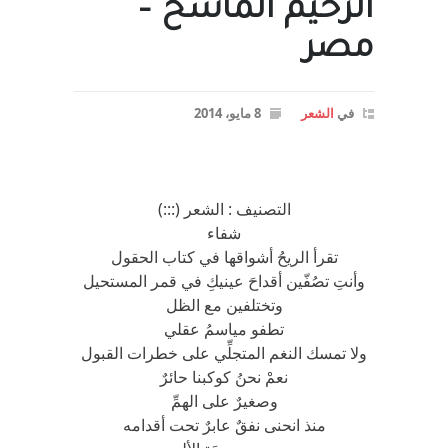
الرحيم الماسخ –
مصر
في
الشعر
8 مايو، 2014
التصنيف : الشعر (:::)
شفاء
تقرأ الريحُ أشواقها في كتاب الحقول
وأنتِ تصُفّين أقداحَ عينيكِ في قمر المستحيل
وتختلفين مع الظل
تطفو مياسمُ عقلي
ولا تمسك النغم المتجلِّي على خطرات القبول
نعمْ نحنُ كوكبنا حائرٌ
وصغيرٌ على الهمِّ
منذ انحنى نفقٌ عابرٌ تحت أقدامه