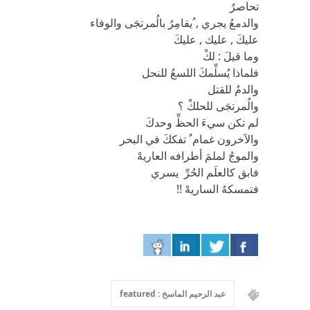
تحاصرُ
والدمعُ يجري , ُيقامِرُ بالُمرتجَى والوفاء
عليكَ , عليك , عليكَ
وما قيلَ : لكْ
فلماذا يُسلِّمكَ اللسعُ للنحل
والدمُ للقتل
والُمرتجَى للحلكْ ؟
لم تكن سيءَ الحظِّ وحدكَ
والآخرون غمام ٌ تفككَ في البحر
والموجُ لملمَ أطرافه العاريهْ
فابق كالعلَم الحُرِّ يسري
فتمسكهُ الساريهْ !!
عبد الرحيم الماسخ : featured