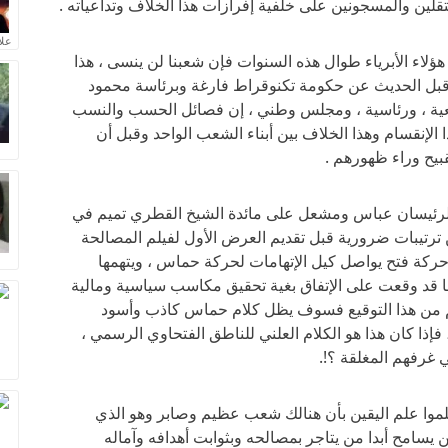
قلين والمسجونين على خلفية إفرازات هذا الخلاف وتداعياته .
علا
هؤلاء الأبرياء طوال هذه السنوات فإن شعبنا لن ينسى ، هذا
 قبل الحديث عن حكومة تكنوقراط فارغة وبرئاسة محمود
ية ، ورئاسية ، ومجلس وطني ، إن فصائل الحسب والنسب
 الإنقسام وهذا الخلاف بين أبناء الشعب الواحد وقبل أن
قبيح وراء ظهورهم .
ه الرئيسان عباس ومشعل على مائدة الشيخ القطري تميم في
 ترتيبات ضرورية قبل تقديم العرض الأول لفيلم المصالحة
ركة فتح يواصل كيل الإتهامات لحركة حماس ، ويتهمها
نها قد وقعت على الإتفاق بغية تحقيق مكاسب سياسية ومالية
غم من هذا التوقيع فسوف يظل كلام حماس كاذب وأسود
فإذا كان هذا هو الكلام العلني للناطق الفتحاوي الرسمي ،
 غرفهم المغلقة ؟!.
وتعلموا علم اليقين بأن هنالك شعب عظيم وصابر وهو الذي
 يسامح أبدا من يتاجر بمصالحه وبثوابت أهدافه وآماله