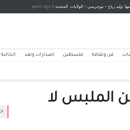
تبها :وليد رباح – نيوجرسي – الولايات المتحدة
3 years ago
الامريكية
ات
فن وثقافة
فلسطين
اصدارات ونقد
الجالية 
من الملبس لا
جد