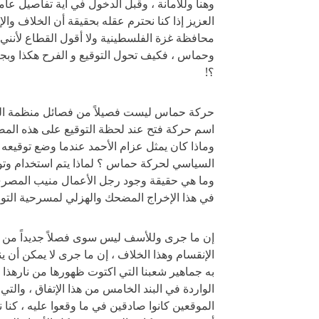
وهنا وللأمانة ، وقبل الدخول في أية تفاصيل عام
محافظة غزة الفلسطينية ولا أقول القطاع لأنني 
وحماس ، فكيف تحول التوقيع و الفرح هكذا وب
؟!
حركة حماس ليست فصيلاً من فصائل منظمة التحر
اسم حركة فتح عند لحظة التوقيع على هذه المص
وماذا كان يمثل عزام الأحمد عندما وضع توقيع
السياسي لحركة حماس ؟ لماذا يتم استخدام وتو
وما هي حقيقة وجود رجل الأعمال منيب المصر
في هذا الإخراج المضحك والهزلي لمسرحية التوق
إن ما جرى وللأسف ليس سوى فصلاً جديداً من فصو
الإنقسام وهذا الخلاف ، إن ما جرى لا يمكن أن ين
به جماهير شعبنا التي اكتوت ظهورها من نارهذا
الواردة في البند الخامس من هذا الإتفاق ، والت
الموقعين كانوا صادقين في ما وقعوا عليه ، كن