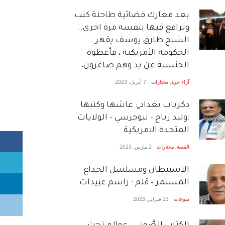
بعد معارك قضائية طاحنة كتب
وترافع فيها بنفسه مرة اخرى..
الشيخ طارق يوسف يقهر
الحكومة الأمريكية ، فأعطوه
الجنسية عن يد وهم صاغرون،
آراء حرة
,
مختارات
7 أبريل، 2023
دكريات بغداد ٍ: عاشها وكتبها
:وليد رباح – نيوجرسي – الولايات
المتحدة الامريكية
القصة
,
مختارات
2 مارس، 2023
الاستيطان ومسلسل الخداع
المستمر – قلم : راسم عبيدات
منوعات
23 فبراير، 2023