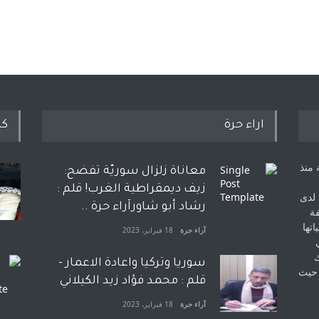
اراء حرة
كل
 منذ
معاناة زلزال سوريّة تفضح:
زيف ديمقراطية الغرب! قلم :
 لدى
رشاد أبو شاورآراء حرة ..
فة
اتها
آراء حرة
18 فبراير، 2023
ك
سوريا وتركيا واعادة الاعمار -
 حيث
قلم : محمد فؤاد زيد الكيلاني
آراء حرة
18 فبراير، 2023