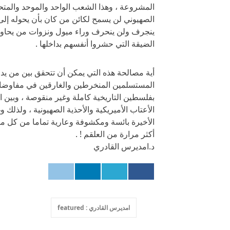
المشروعة ، وهذا الشعب الواحد والموحد والمت
الصهيوني لن يسمح لكائن من كان بأن يحوله إلى ق
ينجرف ولن ينحرف وراء ميول ونزوات من يحاول
الضيقة التي حشروا أنفسهم بداخلها .
أية مصالحة هذه التي يمكن أن تتحقق بين من يدع
المستسلمين المنخرطين والغارقين في مفاوضات
بفلسطين التاريخية كاملة وغير منقوصة ، وبين 
الأعتاب الأميريكية والأحذية الصهيونية ، ولذلك
الأخيرة بائسة ومكشوفة وعارية تماما من كل ما 
أكثر مرارة من العلقم ! .
د.امديرس القادري
امديرس القادري : featured