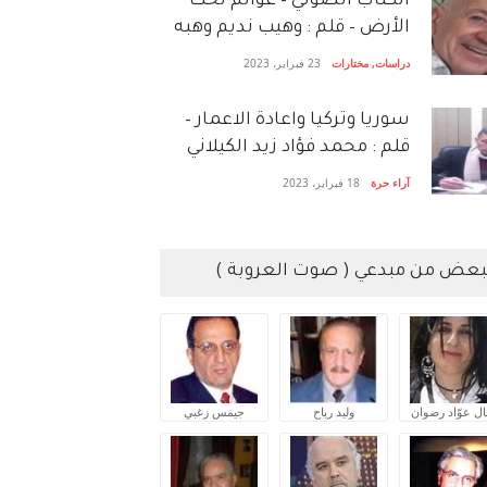
الكتاب الصَّوتي – عوالم تحت
الأرض – قلم : وهيب نديم وهبه
دراسات
,
مختارات
23 فبراير، 2023
سوريا وتركيا واعادة الاعمار –
قلم : محمد فؤاد زيد الكيلاني
آراء حرة
18 فبراير، 2023
بعض من مبدعي ( صوت العروبة )
ال عوّاد رضوان
وليد رباح
جيمس زغبي