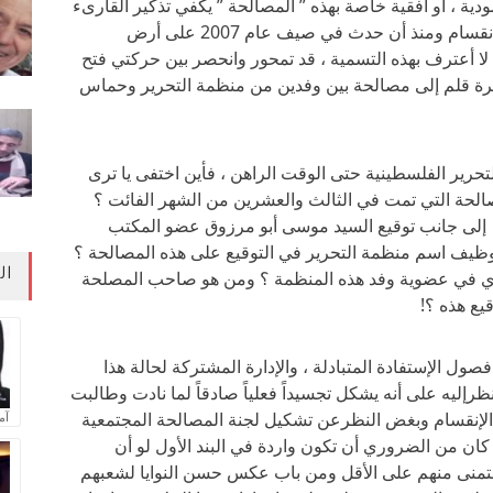
ودية ، أو أفقية خاصة بهذه ” المصالحة ” يكفي تذكير القارىء
العزيز إذا كنا نحترم عقله بحقيقة أن الخلاف والإنقسام ومنذ أن حدث في صيف عام 2007 على أرض
لا أعترف بهذه التسمية ، قد تمحور وانحصر بين حركتي فتح
جرة قلم إلى مصالحة بين وفدين من منظمة التحرير وحماس
ير الفلسطينية حتى الوقت الراهن ، فأين اختفى يا ترى
الحة التي تمت في الثالث والعشرين من الشهر الفائت ؟
ه إلى جانب توقيع السيد موسى أبو مرزوق عضو المكتب
ظيف اسم منظمة التحرير في التوقيع على هذه المصالحة ؟
ال
ي في عضوية وفد هذه المنظمة ؟ ومن هو صاحب المصلحة
يع هذه ؟!
ل الإستفادة المتبادلة ، والإدارة المشتركة لحالة هذا
ظرإليه على أنه يشكل تجسيداً فعلياً صادقاً لما نادت وطالبت
 الإنقسام وبغض النظرعن تشكيل لجنة المصالحة المجتمعية
آم
ي كان من الضروري أن تكون واردة في البند الأول لو أن
ا نتمنى منهم على الأقل ومن باب عكس حسن النوايا لشعبهم