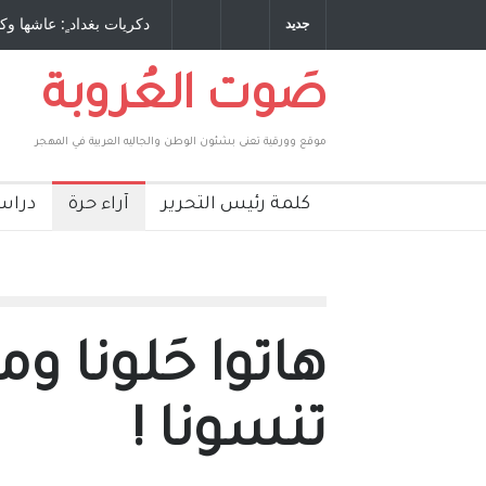
 طاحنة كتب وترافع فيها بنفسه مرة اخرى.. الشيخ
دكريات بغداد ٍ: عاشها وك
جديد
لحكومة الأمريكية ، فأعطوه الجنسية عن يد وهم
صاغرون،
صَوت العُروبة
موقع وورقية تعنى بشئون الوطن والجاليه العربية في المهجر
كلمة رئيس التحرير
آراء حرة
دراس
هاتوا حَلونا و
تنسونا !