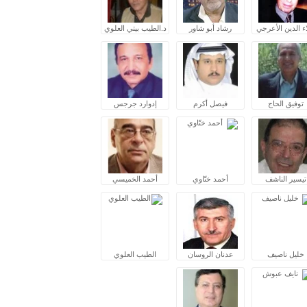
ء الدين الأعرجي
رشاد أبو شاور
د.الطيب بيتي العلوي
توفيق الحاج
فيصل أكرم
إدوارد جرجس
تيسير الناشف
أحمد ختّاوي
أحمد الخميسي
خليل ناصيف
عدنان الروسان
الطيب العلوي