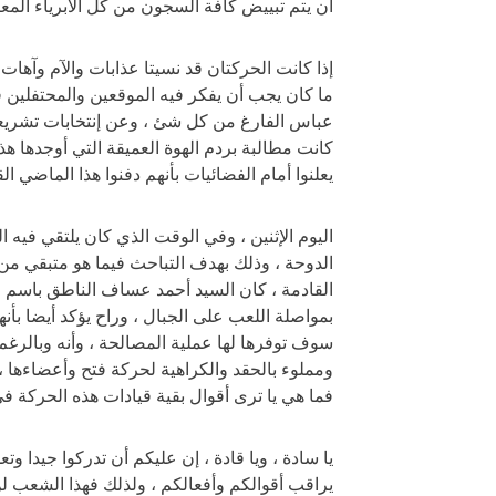
أن يتم تبييض كافة السجون من كل الأبرياء المعت
إذا كانت الحركتان قد نسيتا عذابات والآم وآهات 
ما كان يجب أن يفكر فيه الموقعين والمحتفلين
عباس الفارغ من كل شئ ، وعن إنتخابات تشريع
كانت مطالبة بردم الهوة العميقة التي أوجدها هذا
يعلنوا أمام الفضائيات بأنهم دفنوا هذا الماضي ال
اليوم الإثنين ، وفي الوقت الذي كان يلتقي في
الدوحة ، وذلك بهدف التباحث فيما هو متبقي من
القادمة ، كان السيد أحمد عساف الناطق باسم ح
بمواصلة اللعب على الجبال ، وراح يؤكد أيضا بأ
سوف توفرها لها عملية المصالحة ، وأنه وبالر
ومملوء بالحقد والكراهية لحركة فتح وأعضاءها ، 
فما هي يا ترى أقوال بقية قيادات هذه الحركة في
يا سادة ، ويا قادة ، إن عليكم أن تدركوا جيدا 
يراقب أقوالكم وأفعالكم ، ولذلك فهذا الشعب لن