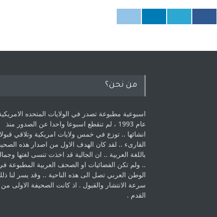
من نحن؟
اسبوعية مطبوعة تصدر في الولايات المتحده الامريكية
عام 1993 ، لم ‏تنقطع اسبوعا واحدا عن الصدور منذ
انشائها .. توزع في خمس ولايات امريكية ‏وتلاقي قبولا
القارىء ..‏ لقد كان الهدف الاول من اصدار هذه الصحي
باللغة العربية .. ان الجالية قد اخذت ‏تنسى لغتها وجمالي
.. ولم تكن الفضائيات او الصحف العربية المطبوعة في
الوطن ‏العربي تصل الى هذه الناحية .. وقد يسر لنا ذل
سرعة الانتشار والقبول . اذ كانت ‏الصحيفة الاولى من
القدم . ‏