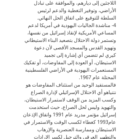
اللاجئين إلى ديارهم، والموافقة على تبادل
الأراضي، وتوفير التغطية والدعم لرئيس
السلطة للتوقيع على اتفاق الحل النهائي.
4- مناشدة الجاليات اليهودية في أمريكا لدعم
المساعي الأمريكية لإنقاذ إسرائيل من نفسها،
وتستمر دولة الاحتلال بتصعيد البناء الاستيطاني
وتهويد القدس والمسجد الأقصى لأن دعوة
كيري لم تتضمن أي إشارة إلى تجميد
الاستيطان، أو العودة إلى المفاوضات، أو تفكيك
المستعمرات اليهودية في الأراضي الفلسطينية
المحتلة عام 1967.
فالمستفيد الوحيد من استئناف المفاوضات هو
نتنياهو أي الاحتلال الإسرائيلي لإدارة الصراع
وكسب المزيد من الوقف لاستمرار الاستيطان،
والتهويد وليس لحل الصراع، حيث استخدمت
إسرائيل مؤتمر مدريد عام 1991 واتفاق الإذعان
عام1993 كغطاء لكسب الوقت والاستمرار في
الاستيطان وممارسة العنصرية والإرهاب
والتطهير العرقي والترحيل لكسر الإرادات