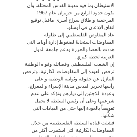
الاستيطان بما فيه مدينة القدس المحتلة، وأن
تكون حدود الرابع من حزيران عام 1967
المرجعية وإطلاق سراح أسرى ماقبل توقيع
اتفاق الإذعان في أوسلو.
عاد المفاوض الفلسطيني إلى طاولة
المفاوضات استجابةً لضغوط إدارة أوباما التي
هددت بالعصا والجزرة ودعم جامعة الدول
العربية لخطة كيري.
إن الشعب الفلسطيني وفصائله وقواه الوطنية
ترفض العودة إلى المفاوضات الكارثية، وترفض
التنازل عن حقوقه وثوابته الوطنية و على
رأسها تحرير القدس مدينة الإسراء والمعراج،
وعودة اللاجئين إلى ديارهم وتؤكد على عدم
شرعيتها وعلى أن رئيس السلطة لا يحمل
تفويضاً بالعودة إليها حتى من القيادات التي
شكَّلها.
فشلت قيادة السلطة الفلسطينية من خلال
المفاوضات الكارثية التي استمرت أكثر من