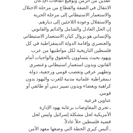
عقدين من الزمن وتوقيع اتفاقات الإذعان
الانتقال في الضفة والقطاع من مرحلة الاحتلال
والاستعمار الاستيطاني إلى مرحلة الحرية
والاستقلال وعودة اللاجئين إلى ديارهم.
إن الحل العادل والشامل والدائم والقانوني
والإنساني هو بزوال كيان الاستعمار الاستيطاني
والعنصري وإقامة الدولة الديمقراطية في كل
فلسطين التاريخية لكل مواطنيها من عرب
ويهود بحيث يتساوون بالحقوق والواجبات أمام
القانون وبدون استعمار استيطاني وعنصري
وتطهير عرقي وتعصب قومي ورجعية، دولة
ديمقراطية علمانية مدنية للعرب واليهود بدون
كراهية وبغضاء وبدون تمييز ديني أو طائفي أو
قومي.
عناوين فرعية
ـ تجري المفاوضات برعاية يهود الإدارة
الأمريكية لحل مشكلة إسرائيل وليس لحل
قضية فلسطين حلاً عادلاً.
ـ ألبس كيري الخطة التي وضعها معهد الأمن