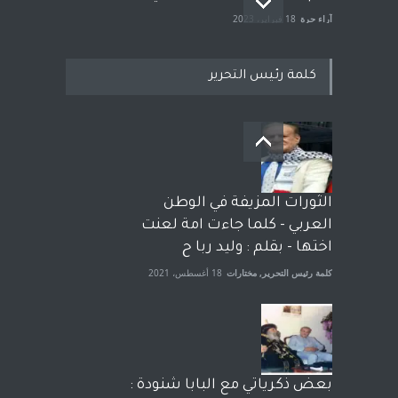
آراء حرة
18 فبراير، 2023
كلمة رئيس التحرير
بعد معارك قضائية طاحنة كتب
وترافع فيها بنفسه مرة اخرى..
الشيخ طارق يوسف يقهر
الحكومة الأمريكية ، فأعطوه
الثورات المزيفة في الوطن
الجنسية عن يد وهم صاغرون،
العربي - كلما جاءت امة لعنت
آراء حرة
,
مختارات
7 أبريل، 2023
اختها - بقلم : وليد ربا ح
كلمة رئيس التحرير
,
مختارات
18 أغسطس، 2021
بعض ذكرياتي مع البابا شنودة :