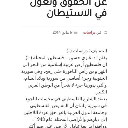
عن الحقوق وتغوّل
في الاستيطان
في
دراسات
6 مايو، 2014
التصنيف : دراسات (::)
بقلم : د. غازي حسين – فلسطين المحتلة (:::)
إن فلسطين أرض عربية إسلامية من البحر إلى
النهر ومن رأس الناقورة حتى رفح، وهي سورية
الجنوبية وجزء أساسي من سورية وبلاد الشام،
والتي بدورها جزء لا يتجزأ من الوطن العربي
الكبير.
يعتقد الشارع الفلسطيني في مخيمات اللجوء
في سورية ولبنان أن المفاوض الفلسطيني
وجامعة الدول العربية باعوا حق عودة اللاجئين
إلى ديارهم والأراضي المحتلة عام 1948.
ووافقوا بذريعة تبادل الأراضي على ضم أكثر