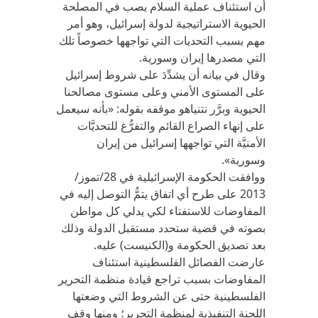
أن استئناف عملية السلام يصب في المصلحة
الحيوية الاستراتيجية لدولة إسرائيل، وهو أمر
مهم بسبب التحديات التي تواجهها خصوصاً تلك
التي مصدرها إيران وسورية.
وقال في بيانه أن يشدِّدَ على شروط إسرائيل
على المستوى الأمني وعلى مستوى مصالحنا
الحيوية وبرَّر نتنياهو موقفه بقوله: «بأنه سيعمل
على إنهاء الصراع القائم والتفرُّغ للتحديَّات
الأمنيَّة التي تواجهها إسرائيل من إيران
وسورية».
ووافقت الحكومة الإسرائيلية في 28/تموز/
2013 على طرح أي اتفاق يتمُّ التوصل إليه في
المفاوضات للاستفتاء لكي يدلي كل مواطن
بصوته في قضية ستحدد مستقبل الدولة وذلك
بعد تصديق الحكومة و(الكنيست) عليه.
عارضت الفصائل الفلسطينية استئناف
المفاوضات بسبب تراجع قيادة منظمة التحرير
الفلسطينية حتى عن الشروط التي وضعتها
اللجنة التنفيذية لمنظمة التحرير؛ ومنها وقف