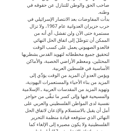
صاحب الحق والوطن للتنازل عن حقوقه في
وطنه.
بدأت المفاوضات بعد الانتصار الإسرائيلي في
حرب حزيران العدوانية عام 1967، ولا تزال
مستمرة حتى الآن ولن تفشل، أي أنه من
الممكن أن تتوصَّلَ إلى اتفاق الحل النهائي
فالعدو الصهيوني يعمل على كسب الوقت
لتحقيق جميع مخططاته لتهويد القدس بشطريها
المحتلين، ومعظم الأراضي الخصبة، والأماكن
الأساسية في فلسطين العربية.
ويؤمن العدو أن المزيد من الوقت يؤدِّي إلى
المزيد من بناء الأحياء والمستعمرات اليهودية،
وتهويد المزيد من المقدسات العربية ـ الإسلامية
والمسيحية فيها وإلى كسر ما تبقَّى من حواجز
نفسية لدى المواطن الفلسطيني والعربي على
أمل أن يقبل بالاستسلام والإذعان لاتفاق الحل
النهائي الذي ستوقعه قيادة منظمة التحرير
الفلسطينية ولا يكون مصيره إلى الإلغاء كما