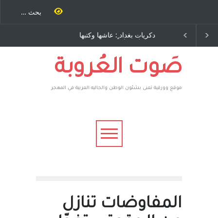
د ٍ: عاشها وكتبها
الاستيطان ومسلسل الخداع
باح – نيوجرسي –
المستمر - قلم : راسم عبيدات
لمتحدة الامريكية
صَوت العُروبة
موقع وورقية تعنى بشئون الوطن والجاليه العربية في المهجر
المفاوضات تنازل