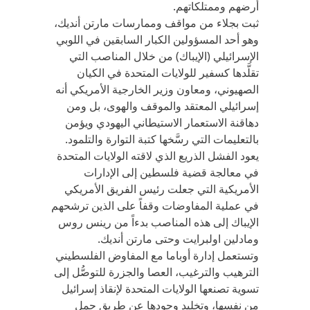
أرضهم وممتلكاتهم.
ثبت بجلاء من مواقف وممارسات مارتن أنديك،
وهو أحد المسؤولين الكبار السابقين في اللوبي
الإسرائيلي (الإيباك) من خلال المناصب التي
تقلَّدها كسفير للولايات المتحدة في الكيان
الصهيوني، ومعاون وزير الخارجية الأمريكي أنه
إسرائيلي المعتقد والموقف والهوى، بل ومن
دهاقنة الاستعمار الاستيطاني اليهودي ويؤمن
بالتعليمات التي رسَّخها كتبة التوارة والتلمود.
يعود الفشل الذريع الذي لاقته الولايات المتحدة
في معالجة قضية فلسطين إلى الإدارات
الأمريكية التي جعلت رئيس الفريق الأمريكي
في عملية المفاوضات وقفاً على الذين ترشحهم
الإيباك إلى هذه المناصب بدءاً من رينس روس
ومادلين اولبرايت وحتى مارتن أنديك.
وتستعمل إدارة أوباما مع المفاوض الفلسطيني
الترهيب والترغيب، العصا والجزرة للتوصُّل إلى
تسوية تصنعها الولايات المتحدة لإنقاذ إسرائيل
من نفسها، وتخليد وجودها عن طريق حمل