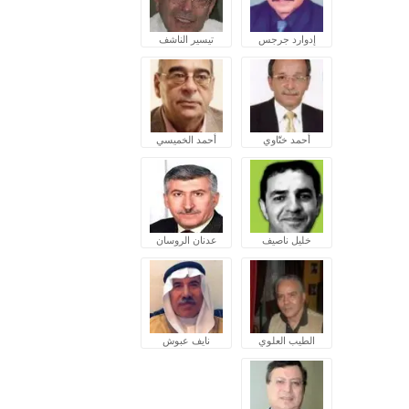
إدوارد جرجس
تيسير الناشف
أحمد ختّاوي
أحمد الخميسي
خليل ناصيف
عدنان الروسان
الطيب العلوي
نايف عبوش