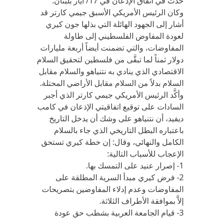
حدث في اتفاق الإذعان في 17/ أيار بلبنان.
وكان الرئيس الأمريكي الأسبق جيمي كارتر قد
أشار إلى الجهود الهائلة التي بذلها جون كيري
لعودة المفاوض الفلسطيني إلى طاولة
المفاوضات، والتي تضمنت أيضاً أربعة مليارات
دولار ثمناً لما تبقَّى من فلسطين لتحقيق السلام
الاقتصادي الذي ينادي به نتنياهو والسلام مقابل
السلام بدلاً من السلام مقابل الأراضي المحتلة.
وأكَّد الرئيس الأمريكي جيمي كارتر الذي أجبر
السادات على توقيع اتفاقيتي الإذعان في كامب
ديفيد، أن نتنياهو على وشك أن يدخل التاريخ
باعتباره البطل التاريخي الذي جاء بالسلام
الكامل والنهائي، وقال: إن خطة كيري تستحق
الإعجاب للأسباب التالية:
1- إصرار عنيد على التمسك بها.
2- فرض كيري مبدأ السرية المطلقة على
المفاوضات وعدم إدلاء المفاوضين بتصريحات
إلاَّ بموافقة الأطراف الثلاثة.
3- قيام الجامعة العربية بشطب حق عودة