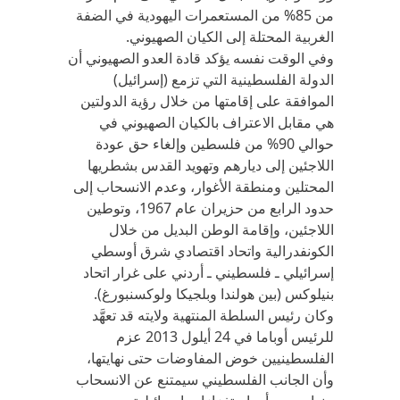
من 85% من المستعمرات اليهودية في الضفة
الغربية المحتلة إلى الكيان الصهيوني.
وفي الوقت نفسه يؤكد قادة العدو الصهيوني أن
الدولة الفلسطينية التي تزمع (إسرائيل)
الموافقة على إقامتها من خلال رؤية الدولتين
هي مقابل الاعتراف بالكيان الصهيوني في
حوالي 90% من فلسطين وإلغاء حق عودة
اللاجئين إلى ديارهم وتهويد القدس بشطريها
المحتلين ومنطقة الأغوار، وعدم الانسحاب إلى
حدود الرابع من حزيران عام 1967، وتوطين
اللاجئين، وإقامة الوطن البديل من خلال
الكونفدرالية واتحاد اقتصادي شرق أوسطي
إسرائيلي ـ فلسطيني ـ أردني على غرار اتحاد
بنيلوكس (بين هولندا وبلجيكا ولوكسنبورغ).
وكان رئيس السلطة المنتهية ولايته قد تعهَّد
للرئيس أوباما في 24 أيلول 2013 عزم
الفلسطينيين خوض المفاوضات حتى نهايتها،
وأن الجانب الفلسطيني سيمتنع عن الانسحاب