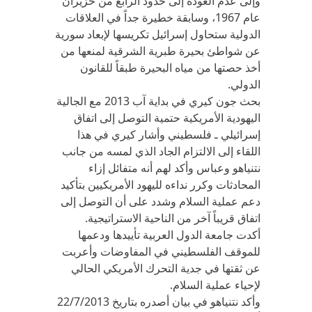
وإلى عدم العودة إلى حدود الرابع من حزيران
عام 1967، وسابقة خطيرة جداً في العلاقات
الدولية ستحاول إسرائيل تكريسها لإبعاد سورية
عن شواطئ بحيرة طبرية الشرقية لمنعها من
أخذ حصتها من مياه البحيرة طبقاً للقانون
الدولي.
بحث جون كيري في بداية آب 2013 مع الجالية
اليهودية الأمريكية حتمية التوصل إلى اتفاق
إسرائيلي ـ فلسطيني وأشار كيري في هذا
اللقاء إلى الالتزام الجاد الذي لمسه من جانب
نتنياهو وعباس وأكد لهم أنه متفائل إزاء
المحادثات وكرر نداءه لليهود الأمريكيين بتأكيد
دعم عملية السلام وشدد على أن التوصل إلى
اتفاق قريباً آخر من الناحية الاستراتيجية.
أكدت جامعة الدول العربية تأييدها ودعمها
للموقف الفلسطيني في المفاوضات وأعربت
عن ثقتها في جدية التحرك الأمريكي الحالي
لإحياء عملية السلام.
وأكد نتنياهو في بيان أصدره بتاريخ 22/7/2013