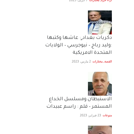
آراء حرة
,
مختارات
7 أبريل، 2023
دكريات بغداد ٍ: عاشها وكتبها
:وليد رباح – نيوجرسي – الولايات
المتحدة الامريكية
القصة
,
مختارات
2 مارس، 2023
الاستيطان ومسلسل الخداع
المستمر – قلم : راسم عبيدات
منوعات
23 فبراير، 2023