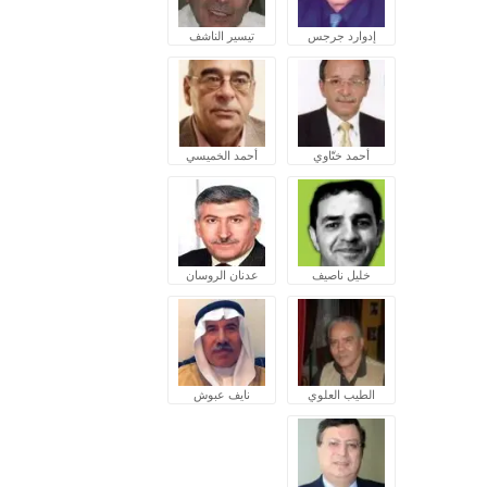
إدوارد جرجس
تيسير الناشف
أحمد ختّاوي
أحمد الخميسي
خليل ناصيف
عدنان الروسان
الطيب العلوي
نايف عبوش