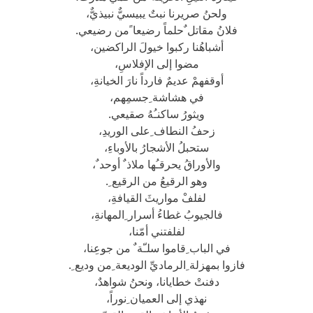
ولحنُ صريرنا نبتٌ يبيسيٌّ نبيذيٌّ،
فلانُ مقاتل ٌحلماً رضيعا ًمن رضيعي.
أشباهُنا ركبوا خيولَ الراكضين،
مضوا إلى الإفلاسِ،
أوقفهمْ عديمٌ فارداً نارَ الخيانةِ،
في هشاشة ِجسمِهم،
ويثورُ ساكنـُهُ صقيعي.
زحفُ النطاف ِعلى الوريدِ،
ستحبلُ الأشجارُ بالأوباءِ،
والأوراقُ يحرقـُها ملاذ ٌ أوحد ٌ،
وهو الرقيعُ من الرقيع ِ.
لفلفْ مواريثَ القيافةِ،
فالجيوبُ غطاءُ أسرار ِالمهانةِ،
لفلفتني أمّنا،
في الباب ِقاموا سلـّة ٌ من جوعِنا،
فازوا بمهزلة ِالرماديِّ الوديعة ِمن وديع ِ.
دفنتْ خطايانا، ونحنُ شواهدٌ،
نهذي إلى العميان ِنوراً،