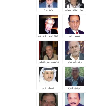
آمال عوّاد رضوان
وليد رباح
جيمس زغبي
علاء الدين الأعرجي
رشاد أبو شاور
د.الطيب بيتي العلوي
توفيق الحاج
فيصل أكرم