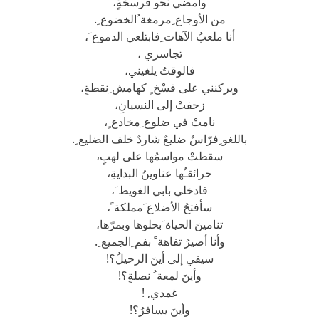
وأمضي نحو فرسخةٍ،
من الأوجاع ِمرمغة ُالخضوع ِ.
أنا ملعبُ الآهات ِفابتلعي الدموع َ،
تجاسري ،
فالوقتُ يلغيني،
ويركنني على فسْخ ٍ كهامش ِنقطةٍ،
زحفتْ إلى النسيانِ،
نامتْ في ضلوع ِمخادع ٍ،
باللغو ِفرّاسٌ ضليعٌ شاردٌ خلف الضليع ِ.
سقطتْ مواسمُها على لهبٍ،
حرائقـُها عناوينُ البدايةِ،
فادخلي بابي الغويط َ،
سأفتحُ الأضلاع َمملكة ً،
تنامينَ الحياة َبحلوها وبمرّها،
وأنا أصيرُ تفاهة ً بفم ِالجميع ِ.
سيفي إلى أينَ الرحيلُ؟!
وأينَ لمعة ُ نصلةٍ؟!
غمدي, !
وأينَ يسافرُ؟!