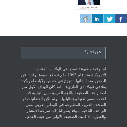
محمد هجرس
من نحن؟
اسبوعية مطبوعة تصدر في الولايات المتحده
الامريكية منذ عام 1993 ، لم ‏تنقطع اسبوعا واحدا عن
الصدور منذ انشائها .. توزع في خمس ولايات امريكية
‏وتلاقي قبولا لدى القارىء ..‏ لقد كان الهدف الاول من
اصدار هذه الصحيفة باللغة العربية .. ان الجالية قد
اخذت ‏تنسى لغتها وجمالياتها .. ولم تكن الفضائيات او
الصحف العربية المطبوعة في الوطن ‏العربي تصل
الى هذه الناحية .. وقد يسر لنا ذلك سرعة الانتشار
والقبول . اذ كانت ‏الصحيفة الاولى من حيث القدم . ‏