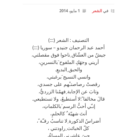
في
الشعر
1 مايو، 2014
التصنيف : الشعر (:::)
أحمد عبد الرحمان جنيدو – سوريا (:::)
جيشٌ من العشّاق ِناحوا فوق مقصلتي،
أريني وجهَكِ الملفوح َبالنسرينِ،
والحبق ِالبديعِ.
وانسي النسيج َبرغبتي،
رقصتْ رصاصتـُهم على جسدي،
وتابَ عن الإجابة ِفهمُنا الزرديُّ،
قالَ مخالفا ً:لا أستطيعُ، ولا تستطيعي.
إنـّي أحبُّ الرسم َبالكلماتِ،
أنتَ شهيّة ٌ كالحلمِ،
أضراسُ الذكورة ِلا تناسبُ رقـّة ً،
كلّ الخبائث ِراودتني ،
حينَ عاشرني المساءُ،