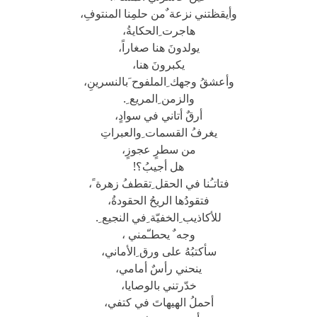
وأيقظتني نزعة ٌمن حلمِنا المنتوفِ،
هاجرت ِالحكايةُ،
يولدونَ هنا صغاراً،
يكبرونَ هنا،
وأعشقُ وجهك ِالملفوح َبالنسرينِ،
والزمن ِالمريع ِ.
أرقٌ أتاني في سوادٍ،
يغرفُ القسمات ِوالعبراتِ
من سطرٍ عجوزٍ،
هل أجيبُ؟!
فتاتـُنا في الحقل ِتقطفُ زهرة ً،
فتقودُها الريحُ الحقودةُ،
للأكاذيب ِالخفيّة ِفي النجيع ِ.
وجه ٌ يحطـّمني ،
سأكتبُهُ على ورق ِالأماني،
ينحني رأسٌ أمامي،
خدّرتني بالوصايا،
أحملُ الهيهاتَ في كتفي،