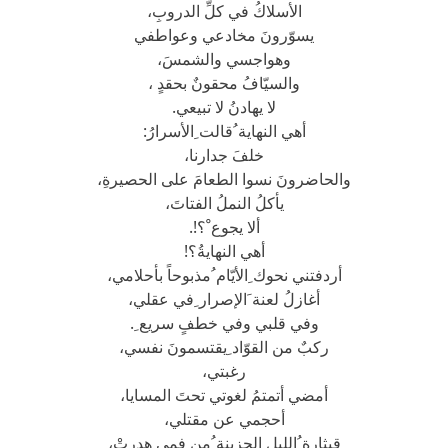
الأسلاكُ في كلِّ الدروبِ،
يسوّرونَ مخادعي وعواطفي
وهواجسي والشمسَ،
والسيّافُ محقونٌ بحقدٍ ،
لا يهادنُ لا تبيعي.
أهي النهاية ُقالت ِالأسرارُ:
خلفَ جدارنا،
والحاضرونَ نسوا الطعامَ على الحصيرةِ،
يأكلُ النملُ الفتاتَ،
ألا يجوع ْ؟!.
أهي النهايةُ؟!
أردفتني نحوك ِالأيّام ُمذبوحاً بأحلامي،
أغازلُ لعنة َالإصرار ِفي عقلي،
وفي قلبي وفي خطفٍ سريع ِ.
ركبٌ من القوّاد ِيقتسمونَ نفسي،
رغبتي،
أمضي أتمتمُ لغوتي تحتَ المسايا،
أحجمي عن مقتلي،
قيثارة ُالليلِ الحزينة ُمن فمي هدرتْ،