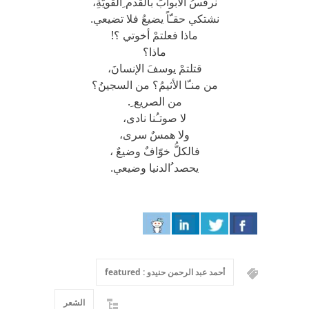
نرفسُ الأبوابَ بالقدم ِالقويّةِ،
نشتكي حقـّاً يضيعُ فلا تضيعي.
ماذا فعلتمْ أخوتي ؟!
ماذا؟
قتلتمْ يوسفَ الإنسانَ،
من منـّا الأثيمُ؟ من السجينُ؟
من الصريع ِ.
لا صوتـُنا نادى،
ولا همسٌ سرى،
فالكلُّ خوّافٌ وضيعٌ ،
يحصد ُالدنيا وضيعي.
أحمد عبد الرحمن حنيدو : featured
الشعر