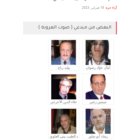
آراء حرة
18 فبراير، 2023
البعض من مبدعي ( صوت العروبة )
آمال عوّاد رضوان
وليد رباح
جيمس زغبي
علاء الدين الأعرجي
رشاد أبو شاور
د.الطيب بيتي العلوي