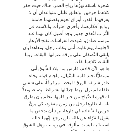
شجرة باسقة تهزُّها رياح العمر، هناك حيث حفر
كلاهما حرفين، وتعانق قلبان متواعدان أن لا
يفرقهما القدر، أوراق تحوم بقصتهما حاملة
زوابع أفكارهما، وأخرى اهترأت واندَّست في
التُّراب لتُغذي جذور وجد أصيل كان لهما عند
موسم صادق، شهدت الفراشات تفتح الأزهار
لأجلهما، يوم غابت أنثى وغاب رجل، وتعاهدا بأن
يلتقي النِّصفان على ورقة عنوانها: البقاء.. ربما
اللِّقاء، كلاهما نقاء.
ها هو الآن قادم، فارس من بلاد الشَّوق أتى
ممتطيًّا تجلد قلمه السَّيال، ولجام قوله وفاء
غادر شرنقة الورق؛ ليحط، مرفرفًاً، على شفتي
طفلة لم تزل تربط جدائلها بشرائط بيضاء، وتعدُّ
له قهوة الصَّباح من حبر قلمها، تحلم بأن يطرق
باب انتظارها رجل من زمن مفقود، كي يرنَّ
جرس السَّعادة في دارها، تريد أن تدحض ما
يقول القرَّاء عن غائب لن يرجع! إنَّهما حالة
استثنائية ليست مألوفة في زماننا، وهل للشوق