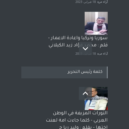
آراء حرة
18 فبراير، 2023
سوريا وتركيا واعادة الاعمار -
قلم : محمد فؤاد زيد الكيلاني
آراء حرة
18 فبراير، 2023
كلمة رئيس التحرير
بعد معارك قضائية طاحنة كتب
وترافع فيها بنفسه مرة اخرى..
الشيخ طارق يوسف يقهر
الحكومة الأمريكية ، فأعطوه
الثورات المزيفة في الوطن
الجنسية عن يد وهم صاغرون،
العربي - كلما جاءت امة لعنت
آراء حرة
,
مختارات
7 أبريل، 2023
اختها - بقلم : وليد ربا ح