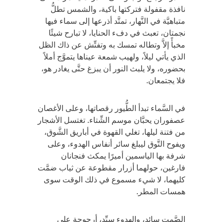
نافذة مقفولة فتركتها باكية، والشمس تطلُّ
متباهيَّة في النَّهار، تمتَّد أذرعها إلى سماء فيها
نجمتان، تعبث في دفء الحنايا، لا تبارح شيئًا
مخبأً إلاَّ وتطاله تمسك به وتفتِّش عن ذاك الظل
الذي يأتي ليلاً، ولهيب شمعة عيناها يتموَّج أملاً
بحضوره، ولا يلبث النور أن يبزغ حتَّى يغادر هو،
فلا يجتمعان.
في السَّماء تبدأ الطُّيور رقصاتها، وعلى الأغصان
عصفوران يحبَّان موسم الشِّتاء. تغتسل الأشجار
من فتنة ليلها، تغلي القهوة في أباريق الشَّوق،
ويفوح التَّوق ليبلغ سائر أنفاس الهدوء، وعلى
شرفة بها الياسمين أميرًا يمكث فنجانان
فارغين، حولهما أزرار مقطوعة عن ثياب ضمَّت
كليهما، لا شيء مسموع في ذلك الوقت سوى
همسات المطر.
الصَّمت سائد، والهدوء سيِّد، أرجوحة على