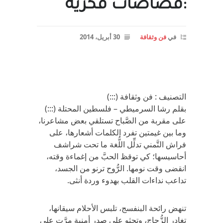
:قصاصات فكريَّة
في
فن وثقافة
30 أبريل، 2014
التصنيف : فن وثقافة (:::)
بقلم رشا السرميطي – فلسطين المحتلة (:::)
على مقربة من الصَّباح تستلقي بعض مشاعرنا،
وما بين غيمتين تفرد الكلمات أشعارها، على
فراش التَّمني تدلِّل اللُّغة ما تحت شراشف
أحاسيسها؛ كي توقظ الحبَّ من إغماءة وقته،
انقضى وقت نومها. الرُّوح ترنو من الجسد،
تداعب نداءات القلب بهدوء وردة أنثى.
تنهض رائحة البنفسج، تلبس الأحلام سيقانها،
تغادر الزُّجاج، وتجثو على صدر أمنية مرَّت على