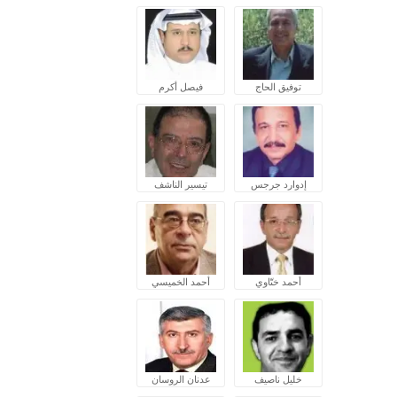
توفيق الحاج
فيصل أكرم
إدوارد جرجس
تيسير الناشف
أحمد ختّاوي
أحمد الخميسي
خليل ناصيف
عدنان الروسان