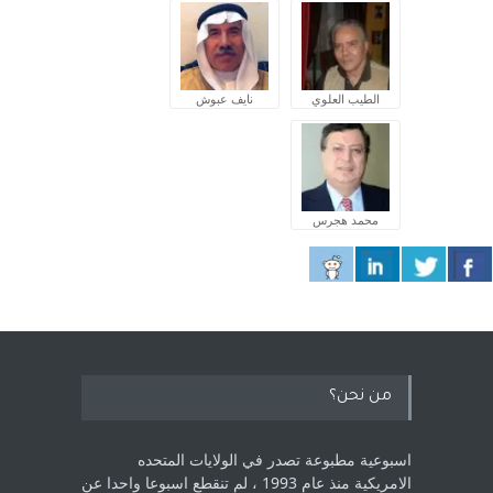
الطيب العلوي
نايف عبوش
محمد هجرس
من نحن؟
اسبوعية مطبوعة تصدر في الولايات المتحده
الامريكية منذ عام 1993 ، لم ‏تنقطع اسبوعا واحدا عن