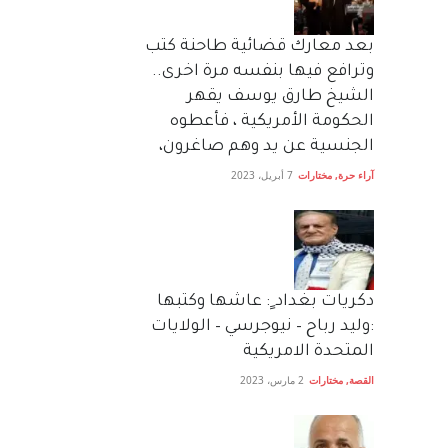
بعد معارك قضائية طاحنة كتب
وترافع فيها بنفسه مرة اخرى..
الشيخ طارق يوسف يقهر
الحكومة الأمريكية ، فأعطوه
الجنسية عن يد وهم صاغرون،
آراء حرة
,
مختارات
7 أبريل، 2023
دكريات بغداد ٍ: عاشها وكتبها
:وليد رباح – نيوجرسي – الولايات
المتحدة الامريكية
القصة
,
مختارات
2 مارس، 2023