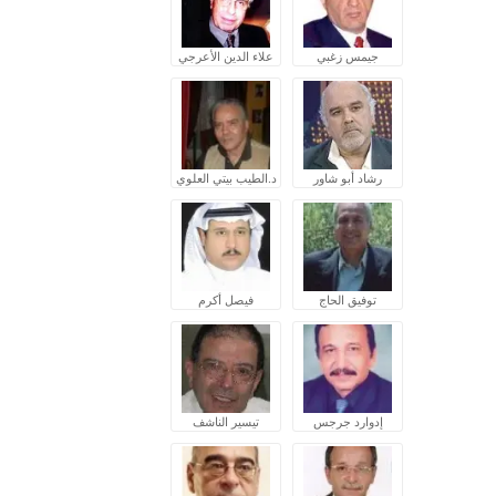
جيمس زغبي
علاء الدين الأعرجي
رشاد أبو شاور
د.الطيب بيتي العلوي
توفيق الحاج
فيصل أكرم
إدوارد جرجس
تيسير الناشف