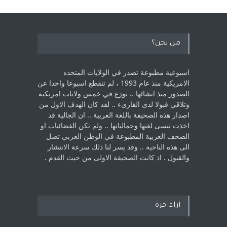
من نحن؟
اسبوعية مطبوعة تصدر في الولايات المتحده
الامريكية منذ عام 1993 ، لم ‏تنقطع اسبوعا واحدا عن
الصدور منذ انشائها .. توزع في خمس ولايات امريكية
‏وتلاقي قبولا لدى القارىء ..‏ لقد كان الهدف الاول من
اصدار هذه الصحيفة باللغة العربية .. ان الجالية قد
اخذت ‏تنسى لغتها وجمالياتها .. ولم تكن الفضائيات او
الصحف العربية المطبوعة في الوطن ‏العربي تصل
الى هذه الناحية .. وقد يسر لنا ذلك سرعة الانتشار
والقبول . اذ كانت ‏الصحيفة الاولى من حيث القدم . ‏
اراء حرة