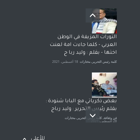
بعد معارك قضائية طاحنة كتب
وترافع فيها بنفسه مرة اخرى..
الشيخ طارق يوسف يقهر
الحكومة الأمريكية ، فأعطوه
الثورات المزيفة في الوطن
الجنسية عن يد وهم صاغرون،
العربي - كلما جاءت امة لعنت
آراء حرة
,
مختارات
7 أبريل، 2023
اختها - بقلم : وليد ربا ح
كلمة رئيس التحرير
,
مختارات
18 أغسطس، 2021
بعض ذكرياتي مع البابا شنودة :
بقلم رئيس التحرير : وليد رباح
فن وثقافة
,
كلمة رئيس التحرير
,
مختارات
28 أغسطس، 2021
للأعلى