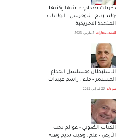
دكريات بغداد ٍ: عاشها وكتبها
:وليد رباح – نيوجرسي – الولايات
المتحدة الامريكية
القصة
,
مختارات
2 مارس، 2023
الاستيطان ومسلسل الخداع
المستمر – قلم : راسم عبيدات
منوعات
23 فبراير، 2023
الكتاب الصَّوتي – عوالم تحت
الأرض – قلم : وهيب نديم وهبه