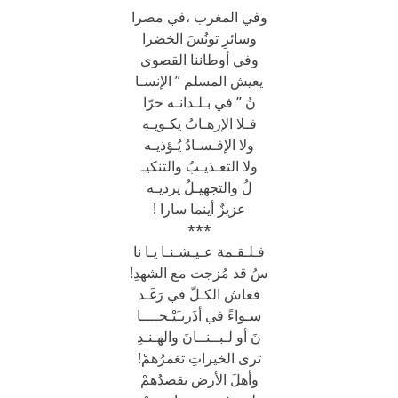
وفي المغرب ،في مصرا
وسائرِ تونُسَ الخضرا
وفي أوطاننا القصوى
يعيش المسلم ” الإنسـا
نُ ” في بـلـدانـه حرّا
فـلا الإرهـابُ يكـويـهِ
ولا الإفـسـادُ يُـؤذيـه
ولا التعـذيـبُ والتنكيـ
لُ والتجهيـلُ يرديـه
عزيزٌ أينما سارا !
***
فـلـقـمة عـيـشـنـا يـا نا
سُ قد مُزجت مع الشهدِ!
فعاش الكـلّ في رَغَـد
سـواءً في أذَربـَيْـجــــا
نَ أو لـبــنــانَ والهـنـدِ
ترى الخيراتِ تغمرُهمْ!
وأهلَ الأرض تقصدُهمْ