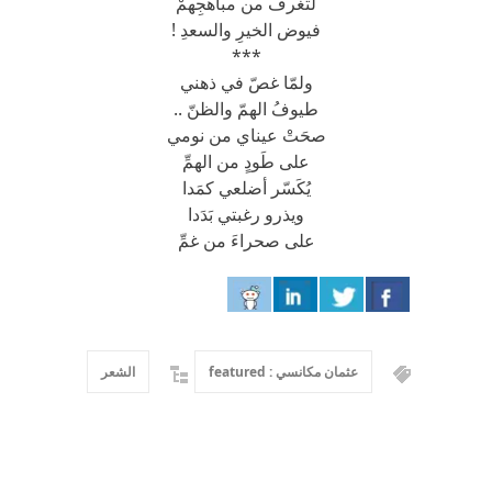
لتغرف من مباهجِهمْ
فيوض الخيرِ والسعدِ !
***
ولمّا غصّ في ذهني
طيوفُ الهمّ والظنّ ..
صحَتْ عيناي من نومي
على طَودٍ من الهمِّ
يُكَسّر أضلعي كمَدا
ويذرو رغبتي بَدَدا
على صحراءَ من غمِّ
عثمان مكانسي : featured
الشعر