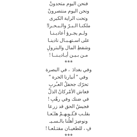
فنحن اليوم متحدونْ
ونحن اليوم منتصرونْ
وتحت الراية الكبرى
ملكنـا الـبـرّ والـبـحـرا!
ولـم يجـرؤ أعاديـنـا
على اسـتهـبـال نادينـا
وشفطِ المال والبترولِ
مـن بـيـن أيـاديـنــا !
***
وفي بغدادَ ، في البصرة
وفي ” أنبارنا الحرة ”
تحرّك جحفلُ العـُربِ
فعاش الأمْركانُ الذلَّ
في ضنك وفي رهْبِ !
فجيشُ الحق قد زرعا
بقلـب قـُلـوبهـمْ هلـَعـا
ونوصِرَ أهلُنا بالـسـيـ
فِ ، للطغيـان مقتـلعـا !
***