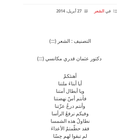
في
الشعر
27 أبريل، 2014
التصنيف : الشعر (:::)
دكتور عثمان قدري مكانسي (:::)
أهنئكمْ
أيا أبناءَ ملتنا
ويا أبطال أمتنا
فأنتم أسّ نهضتنا
وأنتم درعُ عزّتنا
وفيكم نرفعُ الرأسا
نطاولُ هذه الشمسا
فقد حطّمتمُ الأعداءَ
لم تبقوا لهم حِسّا