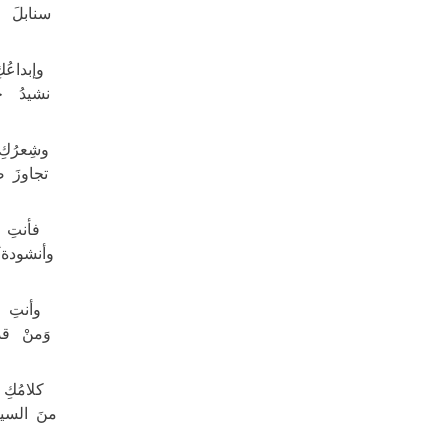
سنابلَ تب
وإبداعُكِ
نشيدُ ح
وشِعرُكِ 
تجاوزَ ص
فأنتِ ال
وأنشودة 
وأنتِ هن
وَمنْ قد
كلامُكِ 
منَ السيف