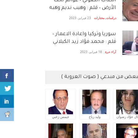
الكتاب الصَّوتي – عوالم تحت
الأرض – قلم : وهيب نديم وهبه
دراسات
,
مختارات
23 فبراير، 2023
سوريا وتركيا واعادة الاعمار –
قلم : محمد فؤاد زيد الكيلاني
آراء حرة
18 فبراير، 2023
بعض من مبدعي ( صوت العروبة )
ال عوّاد رضوان
وليد رباح
جيمس زغبي