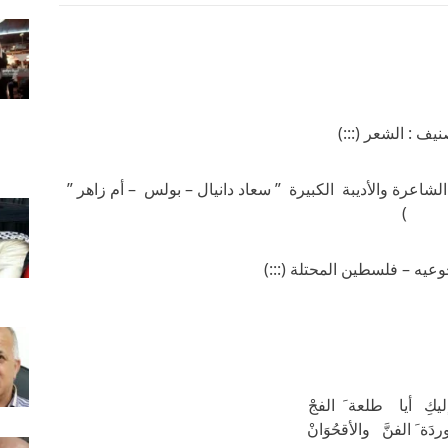
نيف : الشعر (:::)
ة الشاعرة والأديبة الكبيرة ” سعاد دانيال – بولس – أم زاهر ”
)
يه – فلسطين المحتلة (:::)
ليكِ أيا طلعة َ الفجْ
دَة َ الفنَّ والأقحُوَانْ