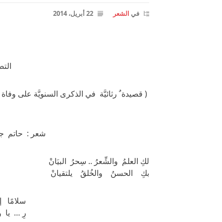
في
الشعر
22 أبريل، 2014
التص
( قصيدة ٌ رثائيَّة في الذكرى السنويَّة على وفا
شعر : حاتم جوع
لكِ العلمُ والشِّعرُ .. سِحرُ البيَانْ
بكِ الحسنُ والخُلقُ يلتقيانْ
سلامًا إ
رِ … يا ور