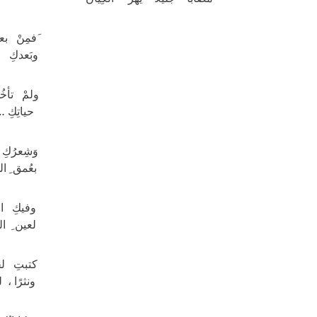
َفمِنْ بعد
وبَعدكِ 
ولمْ تأخُذ
حياتِكِ 
وَشِعرُكِ
بعُمق ِ ا
وفيكِ ال
لعين ِ ال
كتبتِ لج
ونثرًا ، 