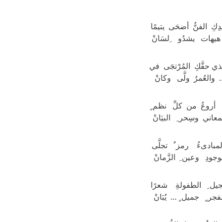
ِكِ الفنُّ أضحَى يتيمًا
هيهات يشدُو ِلسَانْ
ي حقَّكِ المُرْتجَى في
… والعُمرُ ولَّى وكانْ
 أروعُ من كلِّ نظم ٍ
لمعاني وسِحر ِ البيَانْ
مبادىءُ رمز ٌ تجلَّى
وجودِ وعين ِ الزَّمانْ
يل ِ الطفولةِ شعرًا
لفجر ٍ جميل ٍ … يُبَانْ