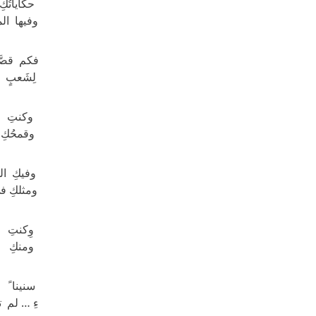
حكاياتُكِ
وفيها الم
فكم قصَّة
لِشَعبٍ ي
وكنتِ الغ
وقمحُكِ 
وفيكِ الش
ومثلكِ في
وِكنتِ ال
ومنكِ ت
سنينا ً 
ءِ … لم تي