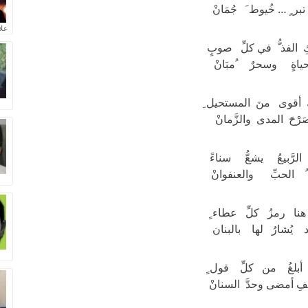
ر ٍ … خُيوط َ جُمَانْ
علا
 الفذ ُّ في كلِّ صوبٍ
ياةٍ وسحرٌ ُمبَانْ
أقوى منَ المستحيل ِ
َرْحَ المدى والزَّمانْ
رَّبيعُ يشعُّ سناءً
ُ الحبِّ والعنفوانْ
ا رمزُ كلِّ عطاء ٍ
 يُشارُ لها بالبنان
أبلغُ من كلِّ قول ٍ
ِ أمضى وحدَّ السنانْ