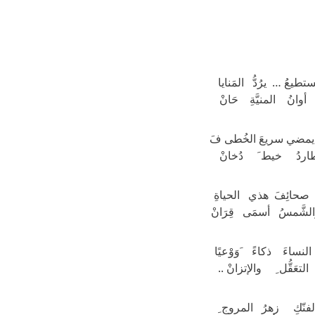
تطيعُ … يرُدُّ المَنايا
وانُ المنيَّةِ حَانْ
رُ يمضي سريعَ الخُطى فَ
نطاردُ خيط َ دُخانْ
ائِفَ هذي الحياةِ
الشَّمسُ أسمَى قِرَانْ
لنساءَ ذكاءً َوَوْعيًا
تعَقُّل ِ والإتزانْ ..
فنّكِ زهرُ المروج ِ