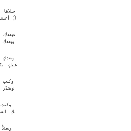
سلامًا 
لُ أعيننا
فبعدكِ 
وبعدكِ 
وبعدكِ 
عليكِ بكى
وكنتِ الشّ
وَصَدْرَ
وكنتِ ك
بكِ الفن
ويمتدُّ 