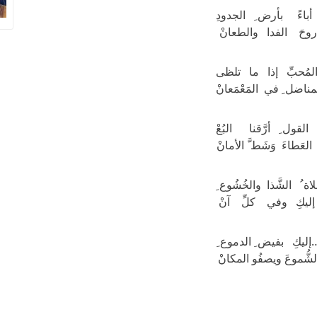
أباءً بأرض ِ الجدودِ
روحَ الفدا والطعانْ
مُحبِّ إذا ما تلظى
مناضل ِ في المَعْمَعانْ
َ القول ِ أرَّقنا البُعْ
لعَطاءَ وَشَط َّ الأمانْ
ة ُ الشَّذا والخُشُوع ِ
 إليكِ وفي كلِّ آنْ
ليكِ بفيض ِ الدموع ِ
لشُّموعَ ويصفُو المكانْ