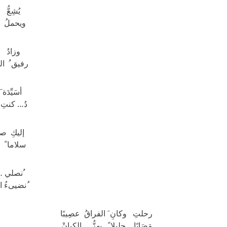
يُشِعُّ 
ويحملُ 
وزادُ ال
رفيق ُ ال
أسَيِّدَة 
دُ… كنتِ ا
إليكِ صلا
سلاما ً
ُنصلي …إ
ُنضيىءُ ا
رحلتِ وكانِ َ الفراقُ عصِيبًا
مَصَابًا جليلا ً يهزُّ الكِيانْ