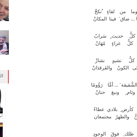
وما من لقاءٍ ُنكحِّ
 … ضاق َ فينا المكانْ
كلُّ حديث ٍ سَرابٌ
كلُّ عزاءٍ مُهَانْ
كلُّ نشيدٍ نشازٌ
 الكونُ والفَرقدَانْ
ال
َقيقة َ … أمًّا رَؤُومًا
 وئام ٍ ونبعَ حنانْ
أرض ِ بلادي عطاءً
ُّ والطهرُ مجتمعان
آم
ظلك ِ فوقَ الوجودِ