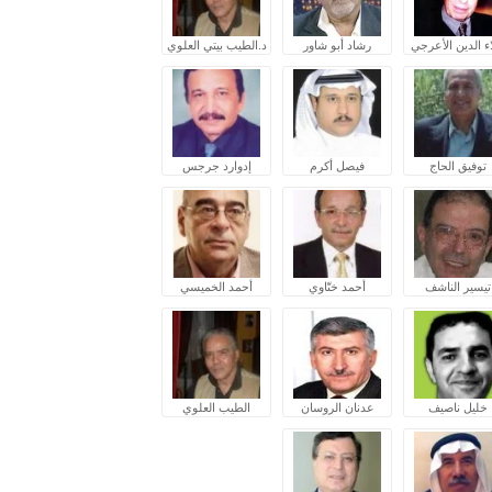
ء الدين الأعرجي
رشاد أبو شاور
د.الطيب بيتي العلوي
توفيق الحاج
فيصل أكرم
إدوارد جرجس
تيسير الناشف
أحمد ختّاوي
أحمد الخميسي
خليل ناصيف
عدنان الروسان
الطيب العلوي