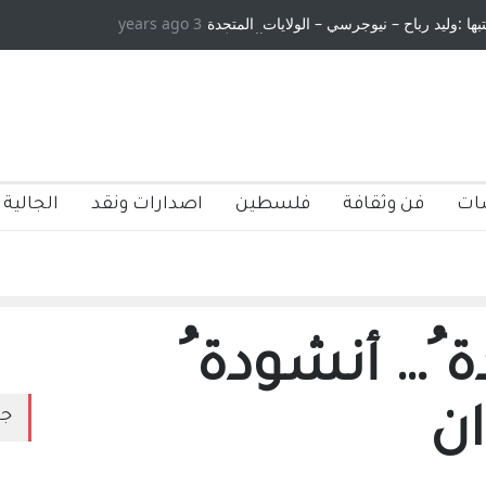
ح – نيوجرسي – الولايات المتحدة
3 years ago
الاستيطان ومسلسل الخداع المستمر - قلم :
الامريكية
ات
فن وثقافة
فلسطين
اصدارات ونقد
الجالية 
ة ُ… أنشودة ُ
ان
جد