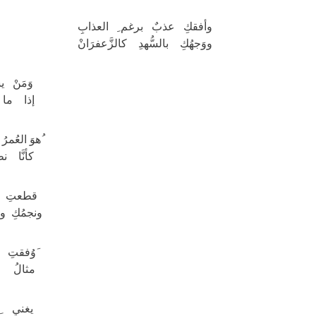
وأفقكِ عذبٌ برغم ِ العذابِ
ووَجهُكِ بالسُّهدِ كالزَّعفرَانْ
وَمَنْ يس
إذا ما أ
ُهوَ العُم
كأنَّا 
قطعتِ صح
ونجمُكِ و
َوُفقتِ ا
مثالُ ال
يغني ِل