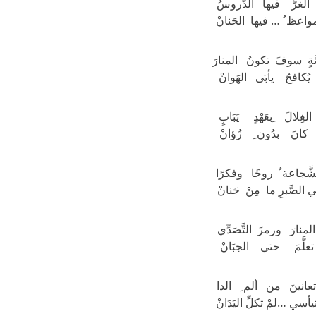
 الغرُّ فيها الدُّروسُ
واعظ ُ … فيها الحَنانْ
ٍ سوفَ تكونُ المنارَ
ُكافحُ يأبَى الهَوانْ
ِلالَ ِبعَهْدٍ يَبَابٍ
كانَ بدُون ِ زُؤانْ
َّجاعة ُ روحًا وفكرًا
 الصَّبرِ ما مِنْ جَنانْ
منارَ ورمزَ التَّصَدِّي
علَّمَ حتى الجبَانْ
تعانينَ من ألم ِ الدا
أسي …لمْ تكلِّ اليَدَانْ