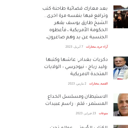
بعد معارك قضائية طاحنة كتب
وترافع فيها بنفسه مرة اخرى..
الشيخ طارق يوسف يقهر
الحكومة الأمريكية ، فأعطوه
الجنسية عن يد وهم صاغرون،
آراء حرة
,
مختارات
7 أبريل، 2023
دكريات بغداد ٍ: عاشها وكتبها
:وليد رباح – نيوجرسي – الولايات
المتحدة الامريكية
القصة
,
مختارات
2 مارس، 2023
الاستيطان ومسلسل الخداع
المستمر – قلم : راسم عبيدات
منوعات
23 فبراير، 2023