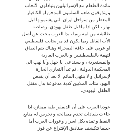
مائدة الطعام مع الإسرائيليين يتبادلون الأنخاب
و يتذوقون طعم السلمون المدخن او الكافيار
المعطر من سواحل ايران التي يشتمونها ليل
نهار ، لكن اذا ماقتل طفل يهودي برصاصة
طائشة من ابيه ربما ، بدا الغرب يبحث عن أصل
الأب القاتل ربما يكون قد مر بجانب فلسطيني
او عربي على حافة الصحراء وهناك يتم الصاق
لتهمة بالفلسطينيين و بالعرب العاربة
والمستعربة ، و يستدعى ابا جهل وأبا لهب الى
المحكمة الدولية ، ثم تبدأ التعازي الحارة
لإسرائيل و لا ينتهي الماتم الا بعد أن يقبض
اليهود مئات الملايين كدية مدفوعة بدل مقتل
الطفل اليهودي.
عودنا الغرب على أن الديمقراطية ممتازة اذا
جاءت بقيادات تخدم مصالحه و تحرس له منابع
النفط و تمده بكل اسرار وعورات العرب أما
حينما تتكشف صناديق الإقتراع عن فوز