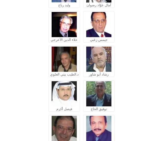
آمال عوّاد رضوان
وليد رباح
جيمس زغبي
علاء الدين الأعرجي
رشاد أبو شاور
د.الطيب بيتي العلوي
توفيق الحاج
فيصل أكرم