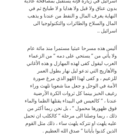
اسرائيل في زيارة فإنه يستقبل بمصافحة عادية
بدون عناق ولا قبل ولا هدايا و لا طبايخ ثم في
النهاية يغرف المال و النفط من عندنا و يذهب
المال والسلاح والطائرات والتكنولوجيا الى
اسرائيل ..
أليس هذه مسرحا عبثيا مستمرا منذ مائة عام
ولا يأتي من ” يستحي على دمه ” من الزعماء
العرب ليقول كفى لهذه المهازل و هذه الأغاني
والأهازيج التي تدعو ليل نهار بطول العمر
للزعيم ، و كفى لهذا اللهو الذي مرغ صورة
الأمة في الوحل و جعل منا شعوبا تلهث وراء
رغيف الخبز بينما كل ثروات الكرة الأرضية
عندنا ، ” كالعيس في البيداء يقتلها الظما والماء
فوق ظهورها محمول ” ، بل نحن ربما أكثر من
ذلك ، ربما وصلنا الى مرحلة ” كالكلب ان تحمل
عليه يلهث او تتركه يلهث ساء ، ذلك مثل القوم
الذين كذبوا بأياتنا ” صدق الله العظيم .