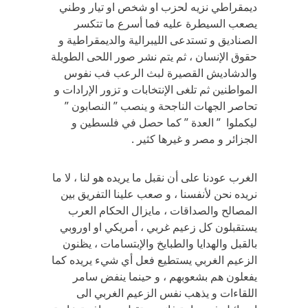
ديمقراطي نزيه لحزب او شخص او تيار وطني
يصعب السيطرة عليه فما أسرع ما تتكسر
الصناديق و تستدعى الليبرالية والديمقراطية و
حقوق الإنسان ، ثم يتم نشر صور اللحى الطويلة
والدشاديش القصيرة لبث الرعب فب نفوس
المواطنين ثم تلغى الإنتخابات و تزور الإرادات و
تحاصر الجهات الناجحة و ينصب ” النصابون ”
ليكملوا ” العدة ” كما حصل في فلسطين و
الجزائر و مصر و غيرها كثير .
الغرب عودنا على أن نقبل ما يريده هو لنا ، لا ما
نريده نحن لأنفسنا ، و صعب علينا التفريق بين
المصالح والصداقات ، مايزال الحكام العرب
يستقبلون كل زعيم غربي ، أمريكي او اوروبي
بالقبل والهدايا والطبايخ والإبتسامات ، يظنون
الزعيم الغربي يستطيع فعل أي شيء يريده كما
يفعلون هم بشعوبهم ، و حينما ينفض سامر
اللقاءات و يذهب نفس الزعيم الغربي الى