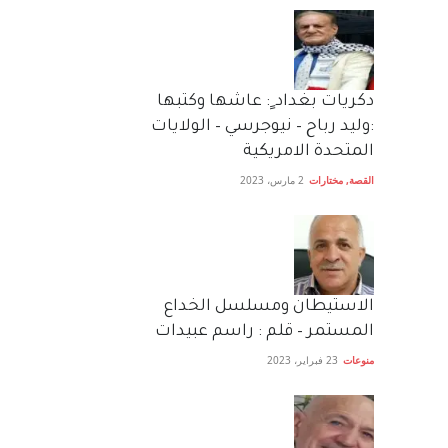
دكريات بغداد ٍ: عاشها وكتبها
:وليد رباح – نيوجرسي – الولايات
المتحدة الامريكية
القصة
,
مختارات
2 مارس، 2023
الاستيطان ومسلسل الخداع
المستمر – قلم : راسم عبيدات
منوعات
23 فبراير، 2023