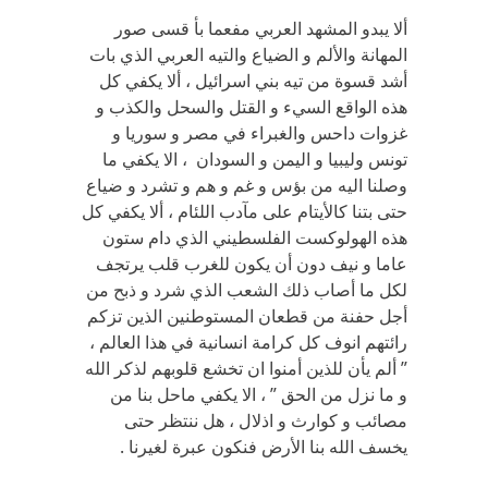
ألا يبدو المشهد العربي مفعما بأ قسى صور
المهانة والألم و الضياع والتيه العربي الذي بات
أشد قسوة من تيه بني اسرائيل ، ألا يكفي كل
هذه الواقع السيء و القتل والسحل والكذب و
غزوات داحس والغبراء في مصر و سوريا و
تونس وليبيا و اليمن و السودان ، الا يكفي ما
وصلنا اليه من بؤس و غم و هم و تشرد و ضياع
حتى بتنا كالأيتام على مآدب اللئام ، ألا يكفي كل
هذه الهولوكست الفلسطيني الذي دام ستون
عاما و نيف دون أن يكون للغرب قلب يرتجف
لكل ما أصاب ذلك الشعب الذي شرد و ذبح من
أجل حفنة من قطعان المستوطنين الذين تزكم
رائتهم انوف كل كرامة انسانية في هذا العالم ،
” ألم يأن للذين أمنوا ان تخشع قلوبهم لذكر الله
و ما نزل من الحق ” ، الا يكفي ماحل بنا من
مصائب و كوارث و اذلال ، هل ننتظر حتى
يخسف الله بنا الأرض فنكون عبرة لغيرنا .