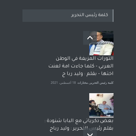
كلمة رئيس التحرير
بعد معارك قضائية طاحنة كتب
وترافع فيها بنفسه مرة اخرى..
الشيخ طارق يوسف يقهر
الحكومة الأمريكية ، فأعطوه
الثورات المزيفة في الوطن
الجنسية عن يد وهم صاغرون،
العربي - كلما جاءت امة لعنت
آراء حرة
,
مختارات
7 أبريل، 2023
اختها - بقلم : وليد ربا ح
كلمة رئيس التحرير
,
مختارات
18 أغسطس، 2021
بعض ذكرياتي مع البابا شنودة :
بقلم رئيس التحرير : وليد رباح