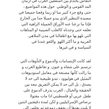
النقاش يحتدم بين المثقفين العرب في أزمان
المد القومي و الوطني حول هذه المواضيع ،
حتى وقع جزء كبير منا او ربما وقعنا جميعنا في
مصيدة التنظير الذي يبدو جميلا جدا من الخارج
فإذا ما نزعنا عنه الأوراق الجميلة الزاهية التي
تغلفه حتى وجدناه كالعلب الصينية او المتاهات
التي نلهو بها مع اطفالنا في مدن الملاهي
العربية و ما أكثر اللهو واللغو عندنا في
السياسة و في غيرها .
لقد كانت الإبتسامات والدموع و التأوهات التي
ترتسم على شفاه و عيون و تقاطيع الغرب و
ما زالت كأنها مصنعة في معامل استوديوهات
التمثيل في هوليوود ، تبدو طبيعية الى حد لا
يصدق ، بل الى حد لا يمكن التفريق معه بين
الحقيقة والخيال ، الغرب يذرف الدموع على
طفل عربي أو فلسطيني اذا مات مقتولا
برصاص الإسرائيليين و لكن لمدة دقيقتين اثنتين
لا يلبث بعدها أن يجفف دموعه ثم يجلس الى